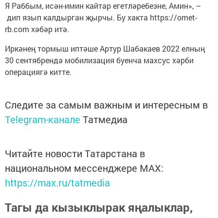
Я Раббым, исән-имин кайтар егетләребезне, Амин», –
дип язып калдырган җырчы. Бу хакта https://omet-
rb.com хәбәр итә.
Иркәнең тормыш иптәше Артур Шабакаев 2022 елның
30 сентябрендә мобилизация буенча махсус хәрби
операциягә китте.
Следите за самым важным и интересным в
Telegram-канале
Татмедиа
Читайте новости Татарстана в
национальном мессенджере MАХ:
https://max.ru/tatmedia
Тагы да кызыклырак яңалыклар,