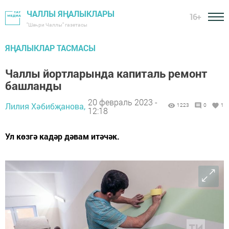
ЧАЛЛЫ ЯҢАЛЫКЛАРЫ
16+
"Шәһри Чаллы" газетасы
ЯҢАЛЫКЛАР ТАСМАСЫ
Чаллы йортларында капиталь ремонт
башланды
20 февраль 2023 -
Лилия Хәбибҗанова,
1223
0
1
12:18
Ул көзгә кадәр дәвам итәчәк.