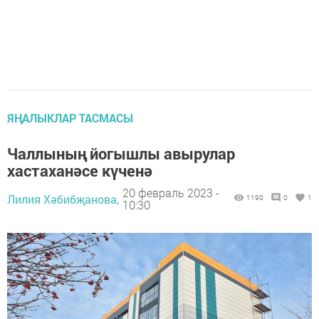
ЯҢАЛЫКЛАР ТАСМАСЫ
Чаллының йогышлы авырулар
хастаханәсе күченә
20 февраль 2023 -
Лилия Хәбибҗанова,
1190
0
1
10:30