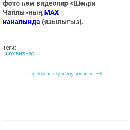
фото һәм видеолар «Шәһри
Чаллы»ның
MAX
каналында
(язылыгыз).
Теги:
ШОУ БИЗНЕС
Перейти на страницу новости