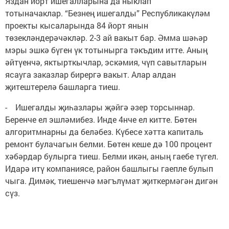
Яздан йорт ишегалларына да ныклап
тотыначаклар. “Безнең ишегалды” Республикакүләм
проекты кысаларында 84 йорт янын
төзекләндерәчәкләр. 2-3 ай вакыт бар. Әмма шәһәр
мэры эшкә бүген үк тотынырга тәкъдим итте. Аның
әйтүенчә, яктырткычлар, эскәмия, чүп савытларын
ясауга заказлар бирергә вакыт. Алар алдан
җитештерелә башларга тиеш.
- Ишегалды җиһазлары җәйгә әзер торсыннар.
Беренче ел эшләмибез. Инде 4нче ел китте. Бөтен
алгоритмнарны да беләбез. Күбесе хәтта капиталь
ремонт булачагын белми. Бөтен кеше дә 100 процент
хәбәрдар булырга тиеш. Белми икән, аның гаебе түгел.
Идарә итү компаниясе, район башлыгы гаепле булып
чыга. Димәк, тиешенчә мәгълүмат җиткермәгән дигән
сүз.