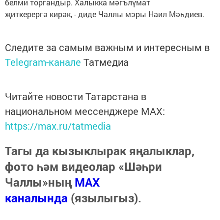
белми торгандыр. Халыкка мәгълүмат
җиткерергә кирәк, - диде Чаллы мэры Наил Мәһдиев.
Следите за самым важным и интересным в
Telegram-канале
Татмедиа
Читайте новости Татарстана в
национальном мессенджере MАХ:
https://max.ru/tatmedia
Тагы да кызыклырак яңалыклар,
фото һәм видеолар «Шәһри
Чаллы»ның
MAX
каналында
(язылыгыз).