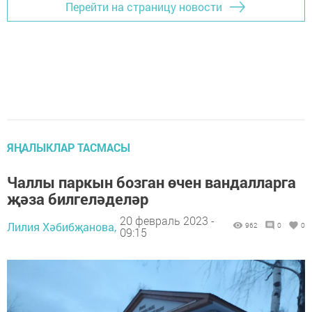
Перейти на страницу новости
ЯҢАЛЫКЛАР ТАСМАСЫ
Чаллы паркын бозган өчен вандалларга
җәза билгеләделәр
20 февраль 2023 -
Лилия Хәбибҗанова,
962
0
0
09:15