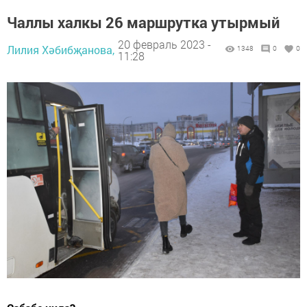
Чаллы халкы 26 маршрутка утырмый
20 февраль 2023 -
Лилия Хәбибҗанова,
1348
0
0
11:28