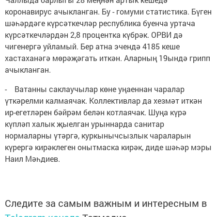
коронавирус ачыкланган. Бу - гомуми статистика. Бүген
шәһәрдәге күрсәткечләр республика буенча уртача
күрсәткечләрдән 2,8 процентка күбрәк. ОРВИ дә
чигенергә уйламый. Бер атна эчендә 4185 кеше
хастаханәгә мөрәҗәгать иткән. Аларның 19ындә грипп
ачыкланган.
- Ватанны саклаучылар көне уңаеннан чаралар
үткәрелми калмаячак. Коллективлар да хезмәт иткән
ир-егетләрен бәйрәм белән котлаячак. Шуңа күрә
күпләп халык җыелган урыннарда санитар
нормаларны үтәргә, куркынычсызлык чараларын
күрергә кирәклеген онытмаска кирәк, диде шәһәр мэры
Наил Мәһдиев.
Следите за самым важным и интересным в