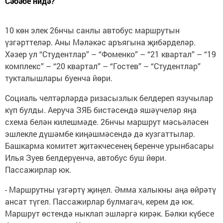
Сәбәбе нидә?
10 көн элек 26нчы санлы автобус маршрутын
үзгәрттеләр. Аны Мәләкәс аръягына җибәрделәр.
Хәзер ул “Студентлар” – “Фоменко” – “21 квартал” – “19
комплекс” – “20 квартал” – “Гостев” – “Студентлар”
тукталышлары буенча йөри.
Социаль челтәрләрдә ризасызлык белдереп язучылар
күп булды. Аеруча ЗЯБ бистәсендә яшәүчеләр яңа
схема белән килешмәде. 26нчы маршрут мәсьәләсен
эшлекле дүшәмбе киңәшмәсендә дә кузгаттылар.
Башкарма комитет җитәкчесенең беренче урынбасары
Илья Зуев белдерүенчә, автобус буш йөри.
Пассажирлар юк.
- Маршрутны үзгәртү җиңел. Әмма халыкны аңа өйрәтү
ансат түгел. Пассажирлар булмагач, керем дә юк.
Маршрут өстендә ныклап эшләргә кирәк. Бәлки күбесе