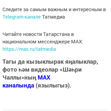
Следите за самым важным и интересным в
Telegram-канале
Татмедиа
Читайте новости Татарстана в
национальном мессенджере MАХ:
https://max.ru/tatmedia
Тагы да кызыклырак яңалыклар,
фото һәм видеолар «Шәһри
Чаллы»ның
MAX
каналында
(язылыгыз).