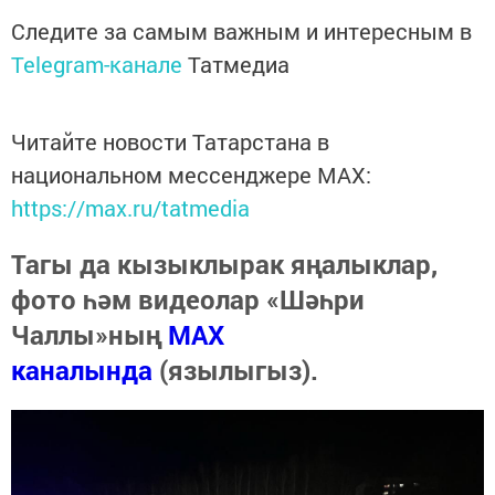
Следите за самым важным и интересным в
Telegram-канале
Татмедиа
Читайте новости Татарстана в
национальном мессенджере MАХ:
https://max.ru/tatmedia
Тагы да кызыклырак яңалыклар,
фото һәм видеолар «Шәһри
Чаллы»ның
MAX
каналында
(язылыгыз).