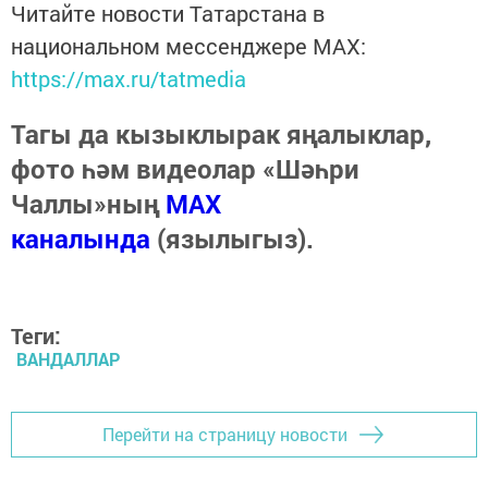
Читайте новости Татарстана в
национальном мессенджере MАХ:
https://max.ru/tatmedia
Тагы да кызыклырак яңалыклар,
фото һәм видеолар «Шәһри
Чаллы»ның
MAX
каналында
(язылыгыз).
Теги:
ВАНДАЛЛАР
Перейти на страницу новости