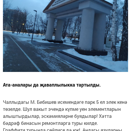
Ата-аналары да җаваплылыкка тартылды.
Чаллыдагы М. Бибишев исемендәге парк 5 ел элек кенә
төзелде. Шул вакыт эчендә күпме уен элементларын
алыштырдылар, эскәмияләрне буядылар! Хәтта
бәдрәф бинасын ремонтларга туры килде.
Граффити турында сөйлисе дә юк! Андагы язуларны