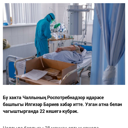
Бу хакта Чаллының Роспотребнадзор идарәсе
башлыгы Илгизәр Бариев хәбәр итте. Узган атна белән
чагыштырганда 22 кешегә күбрәк.
Чаллыда барлыгы 28 меңнән артык кешедә