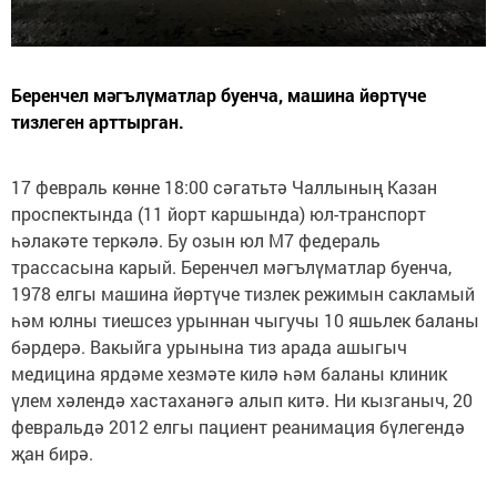
Беренчел мәгълүматлар буенча, машина йөртүче
тизлеген арттырган.
17 февраль көнне 18:00 сәгатьтә Чаллының Казан
проспектында (11 йорт каршында) юл-транспорт
һәлакәте теркәлә. Бу озын юл М7 федераль
трассасына карый. Беренчел мәгълүматлар буенча,
1978 елгы машина йөртүче тизлек режимын сакламый
һәм юлны тиешсез урыннан чыгучы 10 яшьлек баланы
бәрдерә. Вакыйга урынына тиз арада ашыгыч
медицина ярдәме хезмәте килә һәм баланы клиник
үлем хәлендә хастаханәгә алып китә. Ни кызганыч, 20
февральдә 2012 елгы пациент реанимация бүлегендә
җан бирә.