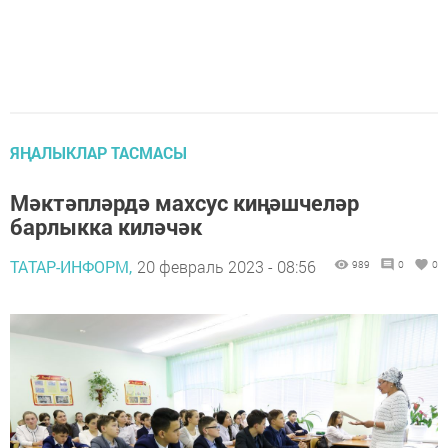
ЯҢАЛЫКЛАР ТАСМАСЫ
Мәктәпләрдә махсус киңәшчеләр
барлыкка киләчәк
ТАТАР-ИНФОРМ,
20 февраль 2023 - 08:56
989
0
0