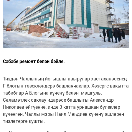
Сәбәбе ремонт белән бәйле.
Тиздән Чаллының йогышлы авырулар хастаханәсенең
Г блогын төзекләндерә башлаячаклар. Хәзерге вакытта
табиблар А Блогына күченү белән мәшгуль.
Сәламәтлек саклау идарәсе башлыгы Александр
Николаев әйтүенчә, инде 3 катта урнашкан бүлекләр
күченгән. Чаллы мэры Наил Мәһдиев күченү эшләрен
тизләтергә кушты.