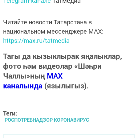
Telegram-канале
Татмедиа
Читайте новости Татарстана в
национальном мессенджере MАХ:
https://max.ru/tatmedia
Тагы да кызыклырак яңалыклар,
фото һәм видеолар «Шәһри
Чаллы»ның
MAX
каналында
(язылыгыз).
Теги:
РОСПОТРЕБНАДЗОР КОРОНАВИРУС