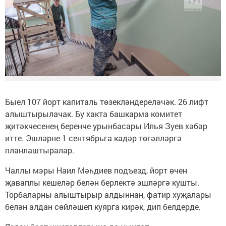
Быел 107 йорт капиталь төзекләндереләчәк. 26 лифт
алыштырылачак. Бу хакта башкарма комитет
җитәкчесенең беренче урынбасары Илья Зуев хәбәр
итте. Эшләрне 1 сентябрьга кадәр төгәлләргә
планлаштыралар.
Чаллы мэры Наил Мәһдиев подъезд, йорт өчен
җаваплы кешеләр белән берлектә эшләргә кушты.
Торбаларны алыштырыр алдыннан, фатир хуҗалары
белән алдан сөйләшеп куярга кирәк, дип белдерде.