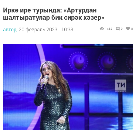
Иркә ире турында: «Артурдан
шалтыратулар бик сирәк хәзер»
автор,
20 февраль 2023 - 10:38
1452
0
0