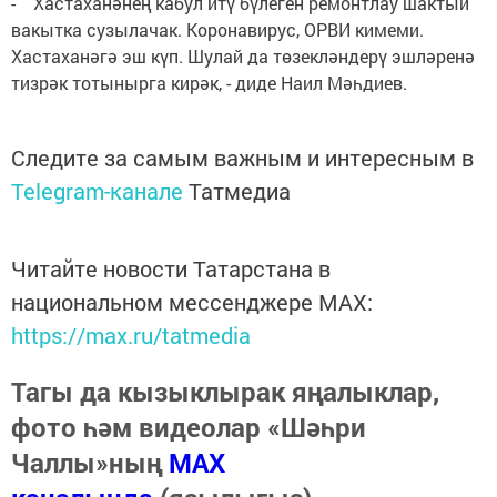
- Хастаханәнең кабул итү бүлеген ремонтлау шактый
вакытка сузылачак. Коронавирус, ОРВИ кимеми.
Хастаханәгә эш күп. Шулай да төзекләндерү эшләренә
тизрәк тотынырга кирәк, - диде Наил Мәһдиев.
Следите за самым важным и интересным в
Telegram-канале
Татмедиа
Читайте новости Татарстана в
национальном мессенджере MАХ:
https://max.ru/tatmedia
Тагы да кызыклырак яңалыклар,
фото һәм видеолар «Шәһри
Чаллы»ның
MAX