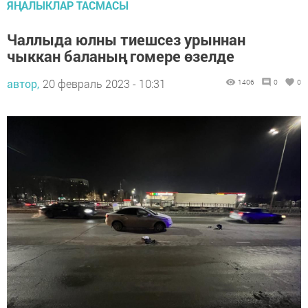
ЯҢАЛЫКЛАР ТАСМАСЫ
Чаллыда юлны тиешсез урыннан
чыккан баланың гомере өзелде
автор,
20 февраль 2023 - 10:31
1406
0
0