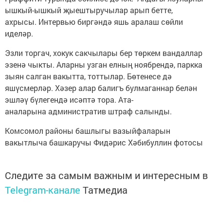
ышкый-ышкый җыештыручылар арып бетте,
ахрысы. Интервью биргәндә яшь аралаш сөйли
иделәр.
Эзли торгач, хокук сакчылары бер төркем вандаллар
эзенә чыкты. Аларны узган елның ноябрендә, паркка
зыян салган вакытта, тоттылар. Бөтенесе дә
яшүсмерләр. Хәзер алар балигъ булмаганнар белән
эшләү бүлегендә исәптә тора. Ата-
аналарына административ штраф салынды.
Комсомол районы башлыгы вазыйфаларын
вакытлыча башкаручы Фидәрис Хәбибуллин фотосы
Следите за самым важным и интересным в
Telegram-канале
Татмедиа