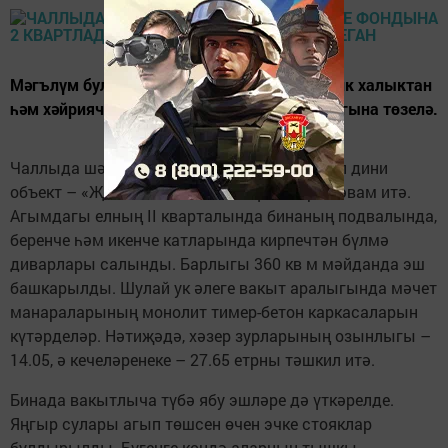
Мәгълүм булганча әлеге дин йорты бары тик халыктан
һәм хәйриячеләрдән кергән акча хисабына гына төзелә.
Чаллыда шәһәрнең йөзек кашы булачак төп дини
объект – «Җәмигъ» мәчетен төзү эшләре дәвам итә.
Агымдагы елның II кварталында бинаның подвалында,
беренче һәм икенче катларында кирпечтән бүлмә
диварлары салынды. Барлыгы 360 кв м мәйданда эш
башкарылды. Шулай ук әлеге вакыт аралыгында мәчет
манараларының монолит тимер-бетон каркасаларын
күтәрделәр. Нәтиҗәдә, хәзер зурларының озынлыгы –
14.05, ә кечеләренеке – 27.65 етрны тәшкил итә.
Бинада вакытлыча түбә ябу эшләре дә үткәрелде.
Яңгыр сулары агып төшсен өчен эчке стояклар
булдырылды. Бүгенге көндә аларның тышкы