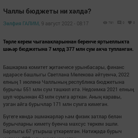
Чаллы бюджеты ни хәлдә?
Зөлфия ГАЛИМ,
9 август 2022 - 08:17
791
0
0
Төрле керем чыганакларыннан беренче яртыеллыкта
шәһәр бюджетына 7 млрд 377 млн сум акча тупланган.
Башкарма комитет җитәкчесе урынбасары, финанс
идарәсе башлыгы Светлана Мөлекова әйтүенчә, 2022
елның 1 июленә Чаллының республика бюджетына
бурычы 551 млн сум тәшкил итә. Недоимка 2021 елның
шул чорыннан 43 млн сумга арткан. Аның каравы,
узган айга бурычлар 171 млн сумга кимегән.
Бүгеге көндә эшмәкәрләр һәм физик затлар белән
бурычларны киметү буенча махсус төркем эшли.
Барлыгы 67 утырыш үткәрелгән. Нәтиҗәдә бурыч