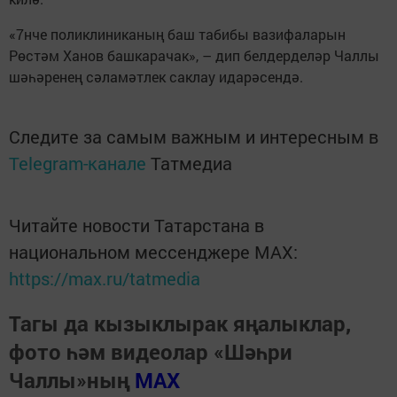
«7нче поликлиниканың баш табибы вазифаларын
Рөстәм Ханов башкарачак», – дип белдерделәр Чаллы
шәһәренең сәламәтлек саклау идарәсендә.
Следите за самым важным и интересным в
Telegram-канале
Татмедиа
Читайте новости Татарстана в
национальном мессенджере MАХ:
https://max.ru/tatmedia
Тагы да кызыклырак яңалыклар,
фото һәм видеолар «Шәһри
Чаллы»ның
MAX