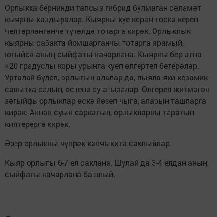
Орлыкка бернинди тапсыз гибрид булмаган сәламәт
кыярны калдыралар. Кыярны куе көрән төскә кереп
челтәрләнгәнче түтәлдә тотарга кирәк. Орлыклык
кыярны сабакта йомшарганчы тотарга ярамый,
югыйсә аның сыйфаты начарлана. Кыярны бер атна
+20 градуслы коры урынга куеп өлгертеп бетерәләр.
Урталай бүлеп, орлыгын алалар да, пыяла яки керамик
савытка салып, өстенә су агызалар. Өлгереп җитмәгән
зәгыйфь орлыклар өскә йөзеп чыга, аларын ташларга
кирәк. Аннан суын саркатып, орлыкларны таратып
киптерергә кирәк.
Әзер орлыкны чүпрәк капчыкита саклыйлар.
Кыяр орлыгы 6-7 ел саклана. Шулай да 3-4 елдан аның
сыйфаты начарлана башлый.