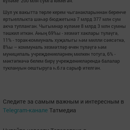
күләме 200 млн сумга кимегән.
Шул ук вакытта төрле керем чыганакларыннан беренче
яртыеллыкта шәһәр бюджетына 7 млрд 377 млн сум
акча тупланган. Чыгымнар күләме 8 млрд 3 млн сумны
тәшкил иткән. Аның 69%ы - хезмәт хаклары түләүгә,
11% - торак-коммуналь хуҗалыгы һәм милли сәясәткә,
8%ы – коммуналь хезмәтләр өчен түләүгә һәм
муниципаль учреҗдениеләрнең милкен тотуга, 6% -
мәктәпкәчә белем бирү учреждениеләрендә балалар
туклануын оештыруга һ.б.га сарыф ителгән.
Следите за самым важным и интересным в
Telegram-канале
Татмедиа