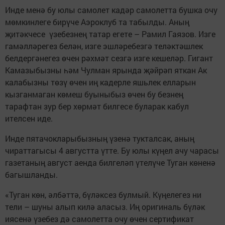
Инде менә бу юлы самолет кадәр самолетта бушка очу
мөмкинлеге бирүче Аэроклуб та табылды. Аның
җитәкчесе үзебезнең татар егете – Рамил Гаязов. Изге
гамәлләрегез белән, изге эшләребезгә теләктәшлек
белдергәнегез өчен рәхмәт сезгә изге кешеләр. Гигант
Камазыбызны һәм Чулман ярында җәйрәп яткан Ак
калабызны төзү өчен иң кадерле яшьлек елларын
кызганмаган көмеш буыныбыз өчен бу безнең
тарафтан зур бер хөрмәт билгесе буларак кабул
ителсен иде.
Инде пятачокларыбызның үзенә тукталсак, аның
чираттагысы 4 августта үтте. Бу юлы күңел ачу чарасы
газетаның август аенда билгеләп үтелүче Туган көненә
багышланды.
«Туган көн, әлбәттә, бүләксез булмый. Күңелегез ни
тели – шуны алып килә аласыз. Иң оригиналь бүләк
иясенә үзебез дә самолетта очу өчен сертификат