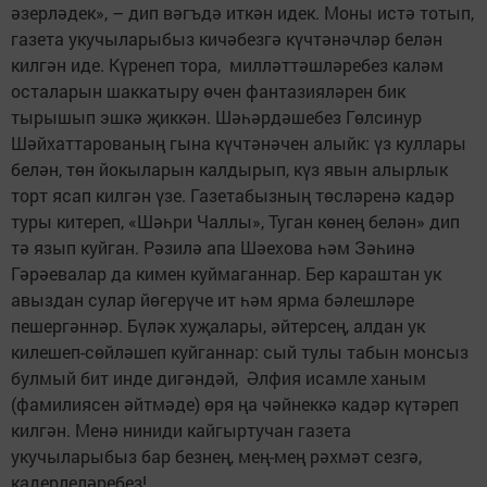
әзерләдек», – дип вәгъдә иткән идек. Моны истә тотып,
газета укучыларыбыз кичәбезгә күчтәнәчләр белән
килгән иде. Күренеп тора, милләттәшләребез каләм
осталарын шаккатыру өчен фантазияләрен бик
тырышып эшкә җиккән. Шәһәрдәшебез Гөлсинур
Шәйхаттарованың гына күчтәнәчен алыйк: үз куллары
белән, төн йокыларын калдырып, күз явын алырлык
торт ясап килгән үзе. Газетабызның төсләренә кадәр
туры китереп, «Шәһри Чаллы», Туган көнең белән» дип
тә язып куйган. Рәзилә апа Шәехова һәм Зәһинә
Гәрәевалар да кимен куймаганнар. Бер караштан ук
авыздан сулар йөгерүче ит һәм ярма бәлешләре
пешергәннәр. Бүләк хуҗалары, әйтерсең, алдан ук
килешеп-сөйләшеп куйганнар: сый тулы табын монсыз
булмый бит инде дигәндәй, Әлфия исамле ханым
(фамилиясен әйтмәде) өря ңа чәйнеккә кадәр күтәреп
килгән. Менә ниниди кайгыртучан газета
укучыларыбыз бар безнең, мең-мең рәхмәт сезгә,
кадерлеләребез!