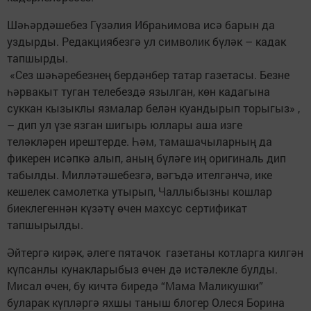
Шәһәрдәшебез Гүзәлия Ибраһимова исә барын да
уздырды. Редакциябезгә ул символик бүләк – кадак
тапшырды.
«Сез шәһәребезнең бердәнбер татар газетасы. Безне
һәрвакыт туган телебездә язылган, көн кадагына
суккан кызыклы язмалар белән куандырып торыгыз» ,
– дип ул үзе язган шигырь юллары аша изге
теләкләрен ирештерде. Һәм, тамашачыларның да
фикерен исәпкә алып, аның бүләге иң оригиналь дип
табылды. Милләтәшебезгә, вәгъдә ителгәнчә, ике
кешелек самолетка утырып, Чаллыбызны кошлар
биеклегеннән күзәтү өчен махсус сертификат
тапшырылды.
Әйтергә кирәк, әлеге пятачок газетаны котларга килгән
күпсанлы кунакларыбыз өчен дә истәлекле булды.
Мисал өчен, бу кичтә биредә “Мама Маликушки”
буларак күпләргә яхшы таныш блогер Олеся Борина