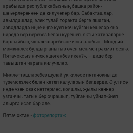
арабызда республикабызның башка район-
шәһәрләреннән дә килүчеләр бар. Сабакташлар,
авылдашлар, элек тулай торакта бергә яшәгән,
заводларда иңне-иңгә куеп көч куйган кешеләр янә
биредә бер-беребез белән күрешеп, якты хатирәләрне
барлыйбыз, яшьлекләребезне искә алабыз. Мондый
мөмкинлек булдырганыгыз өчен мең-мең рәхмәт сезгә.
Пятачоксыз ничек яшәгәнбез икән?», – диде бер
тавыштан чарага килүчеләр.
Милләттәшләребез шулай ук киләсе пятачокны да
түземсезлек белән көтеп калуларын белдерде. Ә ул исә
инде үзен озак көттермәс, кояшлы, җылы көннәр
узганчы, тагын бер очрашып, туйганчы уйнап-биеп
алырга исәп бар әле.
Пятачоктан -
фоторепортаж