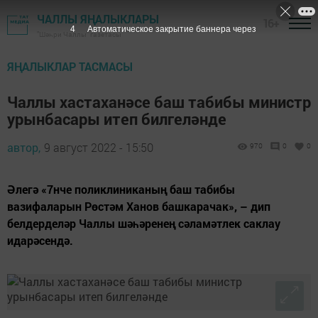
ЧАЛЛЫ ЯҢАЛЫКЛАРЫ
16+
3
Автоматическое закрытие баннера через
"Шәһри Чаллы" газетасы
ЯҢАЛЫКЛАР ТАСМАСЫ
Чаллы хастаханәсе баш табибы министр
урынбасары итеп билгеләнде
автор,
9 август 2022 - 15:50
970
0
0
Әлегә «7нче поликлиниканың баш табибы
вазифаларын Рөстәм Ханов башкарачак», – дип
белдерделәр Чаллы шәһәренең сәламәтлек саклау
идарәсендә.