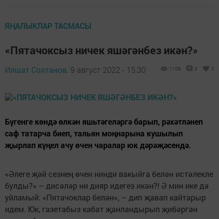
ЯҢАЛЫКЛАР ТАСМАСЫ
«Пятачоксыз ничек яшәгәнбез икән?»
Илшат Солтанов,
9 август 2022 - 15:30
1109
0
0
Бүгенге көндә өлкән яшьтәгеләргә барып, рәхәтләнеп
саф татарча биеп, тальян моңнарына кушылып
җырлап күңел ачу өчен чаралар юк дәрәҗәсендә.
«Әлеге җәй сезнең өчен нинди вакыйга белән истәлекле
булды?» – дисәләр ни дияр идегез икән?! Ә мин ике дә
уйламый: «Пятачоклар белән», – дип җавап кайтарыр
идем. Юк, газетабыз кабат җанландырып җибәргән