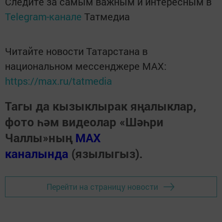
Следите за самым важным и интересным в
Telegram-канале
Татмедиа
Читайте новости Татарстана в
национальном мессенджере MАХ:
https://max.ru/tatmedia
Тагы да кызыклырак яңалыклар,
фото һәм видеолар «Шәһри
Чаллы»ның
MAX
каналында
(язылыгыз).
Перейти на страницу новости