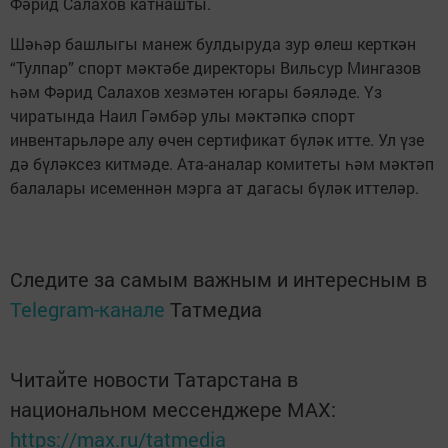
Фәрид Салахов катнашты.
Шәһәр башлыгы манеж булдыруда зур өлеш керткән
“Тулпар” спорт мәктәбе директоры Вильсур Мингазов
һәм Фәрид Салахов хезмәтен югары бәяләде. Үз
чиратында Наил Гәмбәр улы мәктәпкә спорт
инвентарьләре алу өчен сертификат бүләк итте. Ул үзе
дә бүләксез китмәде. Ата-аналар комитеты һәм мәктәп
балалары исеменнән мэрга ат дагасы бүләк иттеләр.
Следите за самым важным и интересным в
Telegram-канале
Татмедиа
Читайте новости Татарстана в
национальном мессенджере MАХ:
https://max.ru/tatmedia