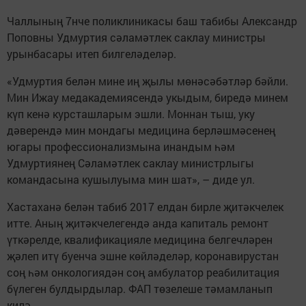
Чаллының 7нче поликлиникасы баш табибы Александр
Поповны Удмуртия сәламәтлек саклау министры
урынбасары итеп билгеләделәр.
«Удмуртия белән мине иң җылы мөнәсәбәтләр бәйли.
Мин Ижау медакадемиясендә укыдым, биредә минем
күп кенә курсташларым эшли. Моннан тыш, уку
дәверендә мин мондагы медицина берләшмәсенең
югары профессионализмына инандым һәм
Удмуртиянең Сәламәтлек саклау министрлыгы
командасына кушылуыма мин шат», – диде ул.
Хастаханә белән табиб 2017 елдан бирле җитәкчелек
итте. Аның җитәкчелегендә анда капиталь ремонт
үткәрелде, квалификацияле медицина белгечләрен
җәлеп итү буенча эшне көйләделәр, коронавирустан
соң һәм онкологиядән соң амбулатор реабилитация
бүлеген булдырдылар. ФАП төзелеше тәмамланып
килә.