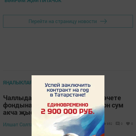
БӘЙРӘМ ҖӘЙ ПЯТАЧОК
Перейти на страницу новости
ЯҢАЛЫКЛАР ТАСМАСЫ
Чаллыда төзелүче «Җәмигъ» мәчете
фондына 2 квартлада 17 миллион сум
акча җыеган
Илшат Солтанов,
9 август 2022 - 14:14
952
0
0