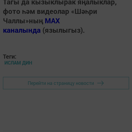
Тагы да кызыклырак яңалыклар,
фото һәм видеолар «Шәһри
Чаллы»ның
MAX
каналында
(язылыгыз).
Теги:
ИСЛАМ ДИН
Перейти на страницу новости