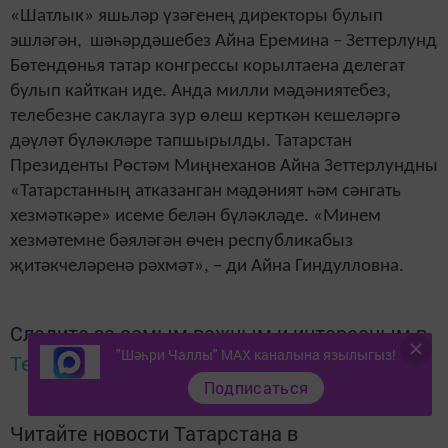
«Шатлык» яшьләр үзәгенең директоры булып
эшләгән, шәһәрдәшебез Айна Еремина – Зеттерлунд
Бөтендөнья татар конгрессы корылтаена делегат
булып кайткан иде. Анда милли мәдәниятебез,
телебезне саклауга зур өлеш керткән кешеләргә
дәүләт бүләкләре тапшырылды. Татарстан
Президенты Рөстәм Миңнеханов Айна Зеттерлундны
«Татарстанның атказанган мәдәният һәм сәнгать
хезмәткәре» исеме белән бүләкләде. «Минем
хезмәтемне бәяләгән өчен республикабыз
җитәкчеләренә рәхмәт», – ди Айна Гиндулловна.
Следите за самым важным и интересным в
"Шәһри Чаллы" MAX каналына язылыгыз!
Telegram-канале
Татмедиа
Подписаться
Читайте новости Татарстана в