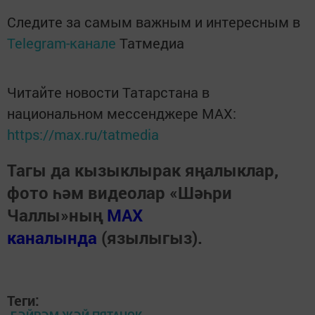
Следите за самым важным и интересным в
Telegram-канале
Татмедиа
Читайте новости Татарстана в
национальном мессенджере MАХ:
https://max.ru/tatmedia
Тагы да кызыклырак яңалыклар,
фото һәм видеолар «Шәһри
Чаллы»ның
MAX
каналында
(язылыгыз).
Теги: