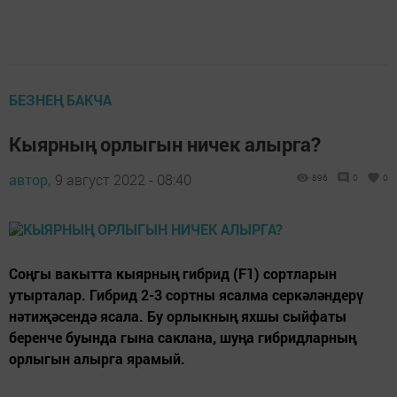
БЕЗНЕҢ БАКЧА
Кыярның орлыгын ничек алырга?
автор,
9 август 2022 - 08:40
896
0
0
Соңгы вакытта кыярның гибрид (F1) сортларын
утырталар. Гибрид 2-3 сортны ясалма серкәләндерү
нәтиҗәсендә ясала. Бу орлыкның яхшы сыйфаты
беренче буында гына саклана, шуңа гибридларның
орлыгын алырга ярамый.