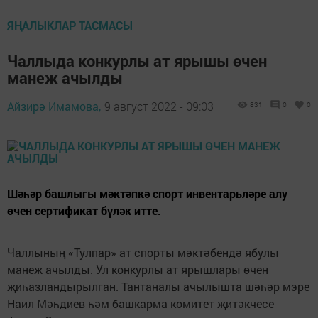
ЯҢАЛЫКЛАР ТАСМАСЫ
Чаллыда конкурлы ат ярышы өчен
манеж ачылды
Айзирә Имамова,
9 август 2022 - 09:03
831
0
0
Шәһәр башлыгы мәктәпкә спорт инвентарьләре алу
өчен сертификат бүләк итте.
Чаллының «Тулпар» ат спорты мәктәбендә ябулы
манеж ачылды. Ул конкурлы ат ярышлары өчен
җиһазландырылган. Тантаналы ачылышта шәһәр мэре
Наил Мәһдиев һәм башкарма комитет җитәкчесе