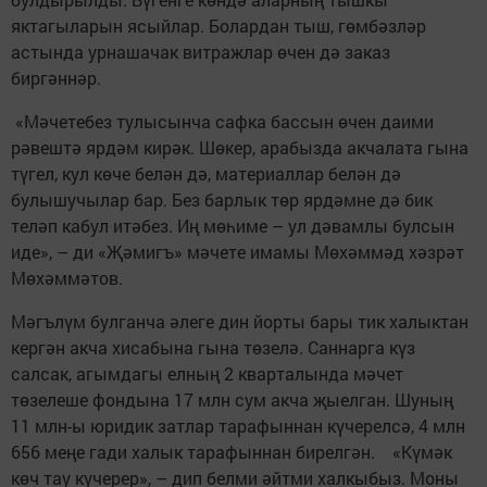
яктагыларын ясыйлар. Болардан тыш, гөмбәзләр
астында урнашачак витражлар өчен дә заказ
биргәннәр.
«Мәчетебез тулысынча сафка бассын өчен даими
рәвештә ярдәм кирәк. Шөкер, арабызда акчалата гына
түгел, кул көче белән дә, материаллар белән дә
булышучылар бар. Без барлык төр ярдәмне дә бик
теләп кабул итәбез. Иң мөһиме – ул дәвамлы булсын
иде», – ди «Җәмигъ» мәчете имамы Мөхәммәд хәзрәт
Мөхәммәтов.
Мәгълүм булганча әлеге дин йорты бары тик халыктан
кергән акча хисабына гына төзелә. Саннарга күз
салсак, агымдагы елның 2 кварталында мәчет
төзелеше фондына 17 млн сум акча җыелган. Шуның
11 млн-ы юридик затлар тарафыннан күчерелсә, 4 млн
656 меңе гади халык тарафыннан бирелгән. «Күмәк
көч тау күчерер», – дип белми әйтми халкыбыз. Моны