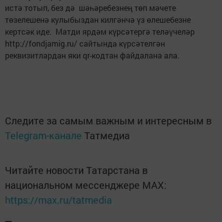
истә тотып, без дә шәһәребезнең төп мәчете
төзелешенә кулыбыздан килгәнчә үз өлешебезне
кертсәк иде. Матди ярдәм күрсәтергә теләүчеләр
http://fondjamig.ru/ сайтында күрсәтелгән
реквизитлардан яки qr-кодтан файдалана ала.
Следите за самым важным и интересным в
Telegram-канале
Татмедиа
Читайте новости Татарстана в
национальном мессенджере MАХ:
https://max.ru/tatmedia