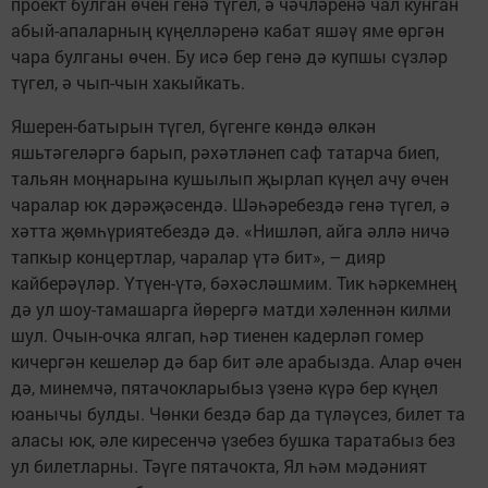
проект булган өчен генә түгел, ә чәчләренә чал кунган
абый-апаларның күңелләренә кабат яшәү яме өргән
чара булганы өчен. Бу исә бер генә дә купшы сүзләр
түгел, ә чып-чын хакыйкать.
Яшерен-батырын түгел, бүгенге көндә өлкән
яшьтәгеләргә барып, рәхәтләнеп саф татарча биеп,
тальян моңнарына кушылып җырлап күңел ачу өчен
чаралар юк дәрәҗәсендә. Шәһәребездә генә түгел, ә
хәтта җөмһүриятебездә дә. «Нишләп, айга әллә ничә
тапкыр концертлар, чаралар үтә бит», – дияр
кайберәүләр. Үтүен-үтә, бәхәсләшмим. Тик һәркемнең
дә ул шоу-тамашарга йөрергә матди хәленнән килми
шул. Очын-очка ялгап, һәр тиенен кадерләп гомер
кичергән кешеләр дә бар бит әле арабызда. Алар өчен
дә, минемчә, пятачокларыбыз үзенә күрә бер күңел
юанычы булды. Чөнки бездә бар да түләүсез, билет та
аласы юк, әле киресенчә үзебез бушка таратабыз без
ул билетларны. Тәүге пятачокта, Ял һәм мәдәният