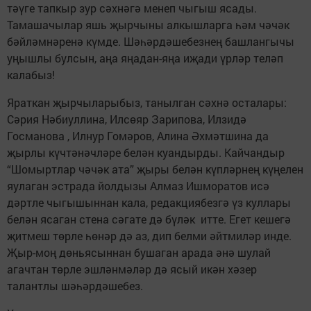
тәүге тапкыр зур сәхнәгә менеп чыгыш ясады.
Тамашачылар яшь җырчыны алкышларга һәм чәчәк
бәйләмнәренә күмде. Шәһәрдәшебезнең башлангычы
уңышлы булсын, аңа яңадан-яңа иҗади үрләр теләп
калабыз!
Яраткан җырчыларыбыз, танылган сәхнә осталары:
Сәрия Нәбиуллина, Илсөяр Зарипова, Илзидә
Госманова , Илнур Гомәров, Алина Әхмәтшина да
җырлы күчтәнәчләре белән куандырды. Кайчандыр
“Шомыртлар чәчәк ата” җыры белән күпләрнең күңелен
яулаган эстрада йолдызы Алмаз Ишморатов исә
дәртле чыгышыннан кала, редакциябезгә үз куллары
белән ясаган стена сәгате дә бүләк итте. Егет кешегә
җитмеш төрле һөнәр дә аз, дип белми әйтмиләр инде.
Җыр-моң дөньясыннан бушаган арада әнә шулай
агачтан төрле эшләнмәләр дә ясый икән хәзер
талантлы шәһәрдәшебез.