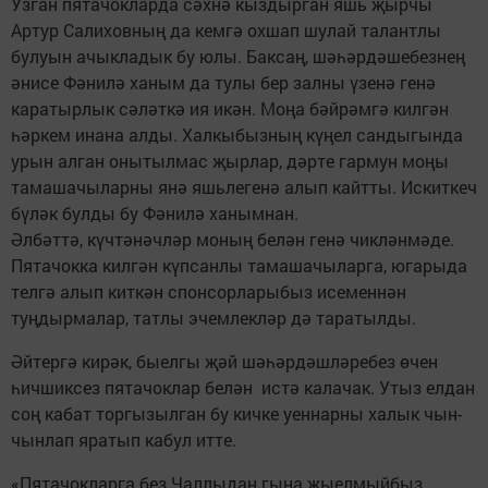
Узган пятачокларда сәхнә кыздырган яшь җырчы
Артур Салиховның да кемгә охшап шулай талантлы
булуын ачыкладык бу юлы. Баксаң, шәһәрдәшебезнең
әнисе Фәнилә ханым да тулы бер залны үзенә генә
каратырлык сәләткә ия икән. Моңа бәйрәмгә килгән
һәркем инана алды. Халкыбызның күңел сандыгында
урын алган онытылмас җырлар, дәрте гармун моңы
тамашачыларны янә яшьлегенә алып кайтты. Искиткеч
бүләк булды бу Фәнилә ханымнан.
Әлбәттә, күчтәнәчләр моның белән генә чикләнмәде.
Пятачокка килгән күпсанлы тамашачыларга, югарыда
телгә алып киткән спонсорларыбыз исеменнән
туңдырмалар, татлы эчемлекләр дә таратылды.
Әйтергә кирәк, быелгы җәй шәһәрдәшләребез өчен
һичшиксез пятачоклар белән истә калачак. Утыз елдан
соң кабат торгызылган бу кичке уеннарны халык чын-
чынлап яратып кабул итте.
«Пятачокларга без Чаллыдан гына җыелмыйбыз,