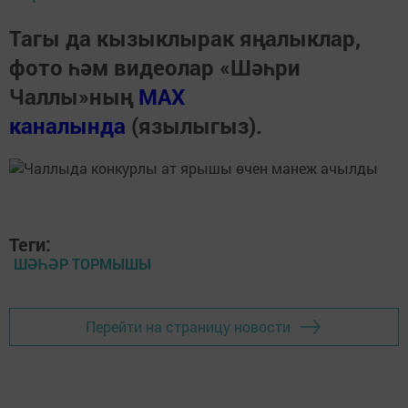
Тагы да кызыклырак яңалыклар,
фото һәм видеолар «Шәһри
Чаллы»ның
MAX
каналында
(язылыгыз).
Теги:
ШӘҺӘР ТОРМЫШЫ
Перейти на страницу новости