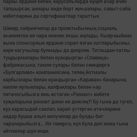
паркы ярдәме белән, карусельләрдә күңел ачар өчен
тапшырсак, аннары инде йорт җиһазлары, савыт-саба
кибетләренә дә сертификатлар тараттык.
Шөкер, хәйриячеләр дә проектыбызның социаль
әһәмияткә ия чара икәнен яхшы аңлады. Кыяр-кыймас
кына спонсорлык ярдәме сорап язган хатларыбызны,
кире кагучылар булмады да диярлек. Татлыдан-татлы
туңдырмалары белән куандырган «Славица»
фабрикасына, тәмле сулары белән сөендергә
«Булгарпиво» компаниясенә, телең йотмалы
карбызлары белән куандырган «Караван» базарына,
милли яулыклары, калфаклары белән һәр
пятачогыбызга ямь өстәгән «Рәхмәт» кибете
хуҗаларына рәхмәт дими ни диясең?! Бу гына да түгел,
күз карасыдай саклап, карап үстергән әтәчләренә
кадәр бушка алып килүчеләр дә булды бит
чараларыбызга... Ил төкерсә, күл була дип юкка гына
әйтмиләр шул инде.