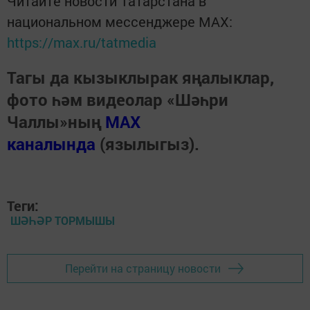
Читайте новости Татарстана в
национальном мессенджере MАХ:
https://max.ru/tatmedia
Тагы да кызыклырак яңалыклар,
фото һәм видеолар «Шәһри
Чаллы»ның
MAX
каналында
(язылыгыз).
Теги:
ШӘҺӘР ТОРМЫШЫ
Перейти на страницу новости