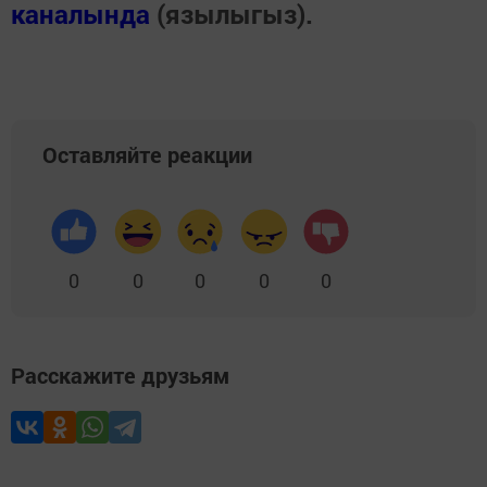
каналында
(язылыгыз).
Оставляйте реакции
0
0
0
0
0
Расскажите друзьям