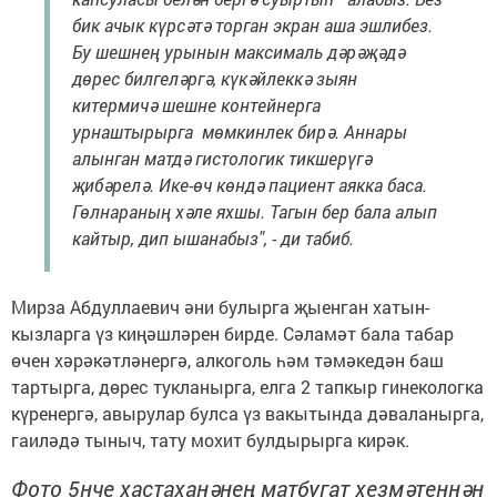
бик ачык күрсәтә торган экран аша эшлибез.
Бу шешнең урынын максималь дәрәҗәдә
дөрес билгеләргә, күкәйлеккә зыян
китермичә шешне контейнерга
урнаштырырга мөмкинлек бирә. Аннары
алынган матдә гистологик тикшерүгә
җибәрелә. Ике-өч көндә пациент аякка баса.
Гөлнараның хәле яхшы. Тагын бер бала алып
кайтыр, дип ышанабыз", - ди табиб.
Мирза Абдуллаевич әни булырга җыенган хатын-
кызларга үз киңәшләрен бирде. Сәламәт бала табар
өчен хәрәкәтләнергә, алкоголь һәм тәмәкедән баш
тартырга, дөрес тукланырга, елга 2 тапкыр гинекологка
күренергә, авырулар булса үз вакытында дәваланырга,
гаиләдә тыныч, тату мохит булдырырга кирәк.
Фото 5нче хастаханәнең матбугат хезмәтеннән