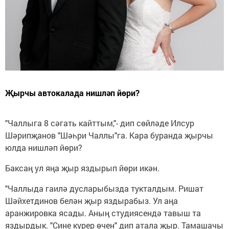
Җырчы автокалада нишләп йөри?
"Чаллыга 8 сәгать кайттым,"- дип сөйләде Илсур
Шәрипҗанов "Шәһри Чаллы"га. Кара буранда җырчы
юлда нишләп йөри?
Баксаң ул яңа җыр яздырып йөри икән.
"Чаллыда гаилә дусларыбызда тукталдым. Ришат
Шәйхетдинов белән җыр яздырабыз. Ул аңа
аранжировка ясады. Аның студиясендә тавыш та
яздырдык. "Сине күрер өчен" дип атала җыр. Тамашачы