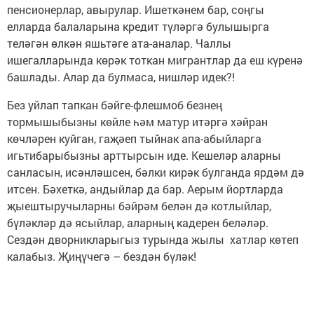
пенсионерлар, авырулар. Ишеткәнем бар, соңгы
елларда балаларына кредит түләргә булышырга
теләгән өлкән яшьтәге ата-аналар. Чаллы
ишегалларында көрәк тоткан мигрантлар да еш күренә
башлады. Алар да булмаса, нишләр идек?!
Без уйлап тапкан бәйге-флешмоб безнең
тормышыбызны көйле һәм матур итәргә хәйран
көчләрен куйган, гаҗәеп тыйнак апа-абыйларга
игьтибарыбызны арттырсын иде. Кешеләр аларны
санласын, исәнләшсен, бәлки кирәк булганда ярдәм дә
итсен. Бәхеткә, андыйлар да бар. Аерым йортларда
җыештыручыларны бәйрәм белән дә котлыйлар,
бүләкләр дә ясыйлар, аларның кадерен беләләр.
Сездән дворникларыгыз турында жылы хатлар көтеп
калабыз. Җиңүчегә – бездән бүләк!