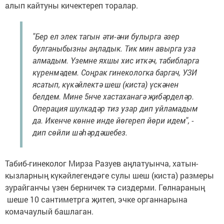
алып кайтуны кичектереп торалар.
"Бер ел элек тагын әти-әни булырга әзер
булганыбызны аңладык. Тик мин авырга уза
алмадым. Үземне яхшы хис иткәч, табибларга
күренмәдем. Соңрак гинекологка баргач, УЗИ
ясатып, күкәйлектә шеш (киста) үскәнен
белдем. Мине 5нче хастаханагә җибәрделәр.
Операция шулкадәр тиз узар дип уйламадым
да. Икенче көнне инде йөгереп йөри идем", -
дип сөйли шәһәрдәшебез.
Табиб-гинеколог Мирза Разуев аңлатуынча, хатын-
кызларның күкәйлегендәге сулы шеш (киста) размеры
зурайганчы үзен берничек тә сиздерми. Гөлнараның
шеше 10 сантиметрга җитеп, эчке органнарына
комачаулый башлаган.