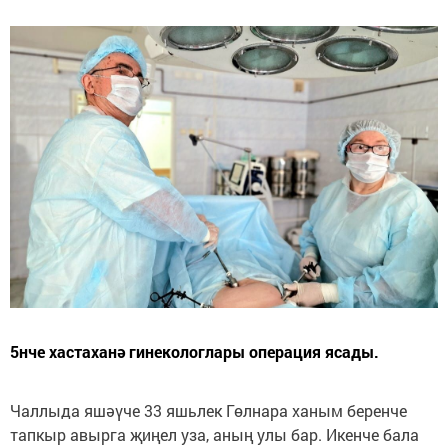
5нче хастаханә гинекологлары операция ясады.
Чаллыда яшәүче 33 яшьлек Гөлнара ханым беренче
тапкыр авырга җиңел уза, аның улы бар. Икенче бала