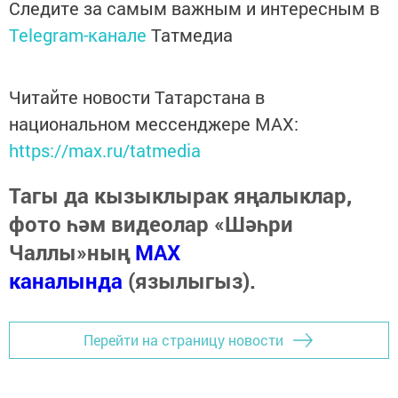
Следите за самым важным и интересным в
Telegram-канале
Татмедиа
Читайте новости Татарстана в
национальном мессенджере MАХ:
https://max.ru/tatmedia
Тагы да кызыклырак яңалыклар,
фото һәм видеолар «Шәһри
Чаллы»ның
MAX
каналында
(язылыгыз).
Перейти на страницу новости