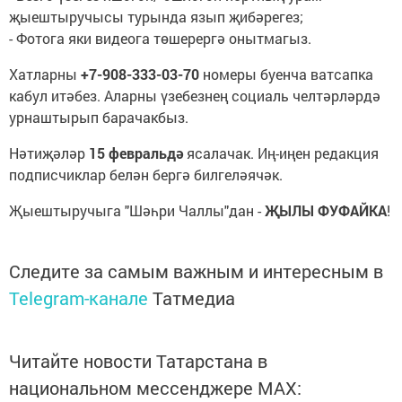
җыештыручысы турында язып җибәрегез;
- Фотога яки видеога төшерергә онытмагыз.
Хатларны
+7-908-333-03-70
номеры буенча ватсапка
кабул итәбез. Аларны үзебезнең социаль челтәрләрдә
урнаштырып барачакбыз.
Нәтиҗәләр
15 февральдә
ясалачак. Иң-иңен редакция
подписчиклар белән бергә билгеләячәк.
Җыештыручыга "Шәһри Чаллы"дан -
ҖЫЛЫ ФУФАЙКА
!
Следите за самым важным и интересным в
Telegram-канале
Татмедиа
Читайте новости Татарстана в
национальном мессенджере MАХ: