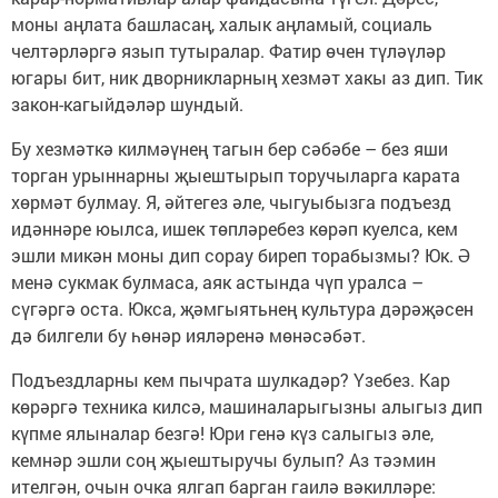
моны аңлата башласаң, халык аңламый, социаль
челтәрләргә язып тутыралар. Фатир өчен түләүләр
югары бит, ник дворникларның хезмәт хакы аз дип. Тик
закон-кагыйдәләр шундый.
Бу хезмәткә килмәүнең тагын бер сәбәбе – без яши
торган урыннарны җыештырып торучыларга карата
хөрмәт булмау. Я, әйтегез әле, чыгуыбызга подъезд
идәннәре юылса, ишек төпләребез көрәп куелса, кем
эшли микән моны дип сорау биреп торабызмы? Юк. Ә
менә сукмак булмаса, аяк астында чүп уралса –
сүгәргә оста. Юкса, җәмгыятьнең культура дәрәҗәсен
дә билгели бу һөнәр ияләренә мөнәсәбәт.
Подъездларны кем пычрата шулкадәр? Үзебез. Кар
көрәргә техника килсә, машиналарыгызны алыгыз дип
күпме ялыналар безгә! Юри генә күз салыгыз әле,
кемнәр эшли соң җыештыручы булып? Аз тәэмин
ителгән, очын очка ялгап барган гаилә вәкилләре: