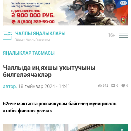
ЧАЛЛЫ ЯҢАЛЫКЛАРЫ
16+
"Шәһри Чаллы" газетасы
ЯҢАЛЫКЛАР ТАСМАСЫ
Чаллыда иң яхшы укытучыны
билгеләячәкләр
автор,
18 гыйнвар 2024 - 14:41
972
0
0
62нче мәктәптә россиякүләм бәйгенең муниципаль
этабы финалы узачак.