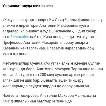
Ул ришвәт алуда шикләнелә.
«Хокук саклау органнары КФУның Чаллы филиалының
элеккеге директоры Анатолий Макаровны кулга
алдылар. Ул ришвәт алуда шикләнелә», – дип хәбәр
итте
Челныбиз
сайты. Кичә аның өендә тентү узган.
Профессор Анатолий Макаровны сорау алырга
Казаннан кайтарганнар. Оператив чаралардан соң
кулга алганнар.
Мәгълүматлар буенча, сүз узган елның җәендә булган
хәл турында бара. Анатолий Макаров Төрекмәнстаннан
килгән 6 студенттан 200 мең сумнан артык ришвәт
алган дигән шик бар. Җинаять эшен тикшерү
кысаларында студентлардан да сорау алынган.
Исегезгә төшерәбез, Анатолий Макаров Чаллыдагы
КФУ филиалыннан былтыр киткән иде.