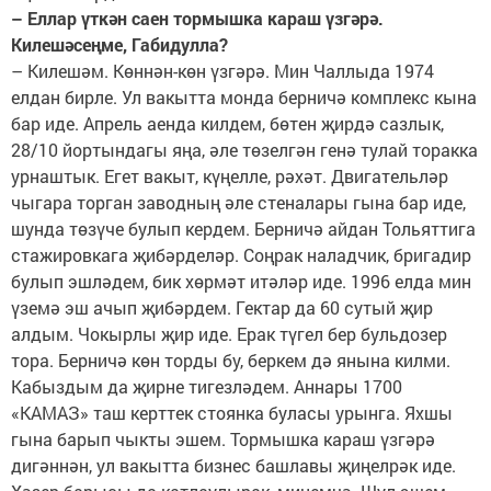
– Еллар үткән саен тормышка караш үзгәрә.
Килешәсеңме, Габидулла?
– Килешәм. Көннән-көн үзгәрә. Мин Чаллыда 1974
елдан бирле. Ул вакытта монда берничә комплекс кына
бар иде. Апрель аенда килдем, бөтен җирдә сазлык,
28/10 йортындагы яңа, әле төзелгән генә тулай торакка
урнаштык. Егет вакыт, күңелле, рәхәт. Двигательләр
чыгара торган заводның әле стеналары гына бар иде,
шунда төзүче булып кердем. Берничә айдан Тольяттига
стажировкага җибәрделәр. Соңрак наладчик, бригадир
булып эшләдем, бик хөрмәт итәләр иде. 1996 елда мин
үземә эш ачып җибәрдем. Гектар да 60 сутый җир
алдым. Чокырлы җир иде. Ерак түгел бер бульдозер
тора. Берничә көн торды бу, беркем дә янына килми.
Кабыздым да җирне тигезләдем. Аннары 1700
«КАМАЗ» таш керттек стоянка буласы урынга. Яхшы
гына барып чыкты эшем. Тормышка караш үзгәрә
дигәннән, ул вакытта бизнес башлавы җиңелрәк иде.