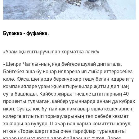
Бүләккә - фуфайка.
«Урам җыештыручылар хөрмәткә лаек!»
«Шәһри Чаллы»ның яңа бәйгесе шулай дип атала.
Бәйгебез аша бу һөнәр ияләренә игьтибар иттерәсебез
килә. Юкса, шәһәрдә беренче кар төшү белән идарә итү
компанияләре урам җыештыручылар җитми дип чаң
суга башлады. Кайбер җирдә тиешле штатларның 40
проценты тулмаган, кайбер урыннарда аннан да күбрәк
икән. Сүз дә юк, бу тыйнак һәм авыр эшкә кешеләрнең
килергә атлыгып тормауларының төп сәбәбе хезмәт
хаклары аз булуда. Шәһәр башкарма комитеты кабул
иткән «Торак шартлары очен тарифлар турында»гы
карар-нормативлар алар файдасына түгел. Дөрес,