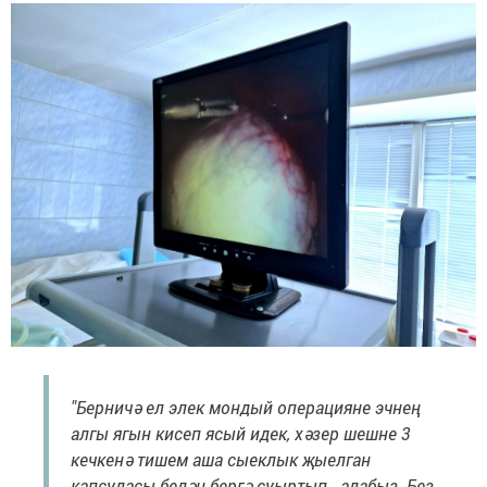
"Берничә ел элек мондый операцияне эчнең
алгы ягын кисеп ясый идек, хәзер шешне 3
кечкенә тишем аша сыеклык җыелган
капсуласы белән бергә суыртып алабыз. Без