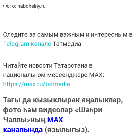
Фото: nabchelny.ru
Следите за самым важным и интересным в
Telegram-канале
Татмедиа
Читайте новости Татарстана в
национальном мессенджере MАХ:
https://max.ru/tatmedia
Тагы да кызыклырак яңалыклар,
фото һәм видеолар «Шәһри
Чаллы»ның
MAX
каналында
(язылыгыз).