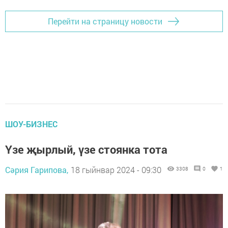
Перейти на страницу новости
ШОУ-БИЗНЕС
Үзе җырлый, үзе стоянка тота
Сәрия Гарипова,
18 гыйнвар 2024 - 09:30
3308
0
1