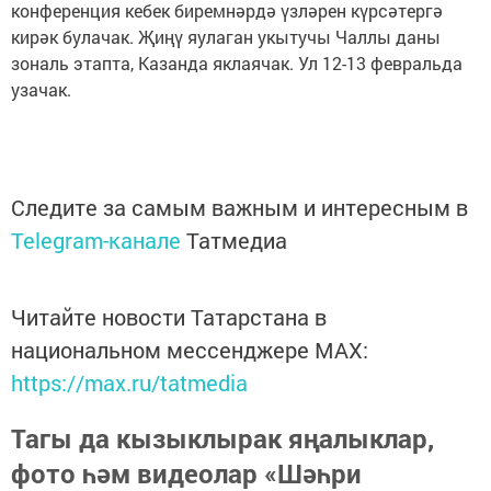
конференция кебек биремнәрдә үзләрен күрсәтергә
кирәк булачак. Җиңү яулаган укытучы Чаллы даны
зональ этапта, Казанда яклаячак. Ул 12-13 февральда
узачак.
Следите за самым важным и интересным в
Telegram-канале
Татмедиа
Читайте новости Татарстана в
национальном мессенджере MАХ:
https://max.ru/tatmedia
Тагы да кызыклырак яңалыклар,
фото һәм видеолар «Шәһри