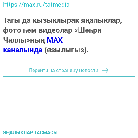
https://max.ru/tatmedia
Тагы да кызыклырак яңалыклар,
фото һәм видеолар «Шәһри
Чаллы»ның
MAX
каналында
(язылыгыз).
Перейти на страницу новости
ЯҢАЛЫКЛАР ТАСМАСЫ