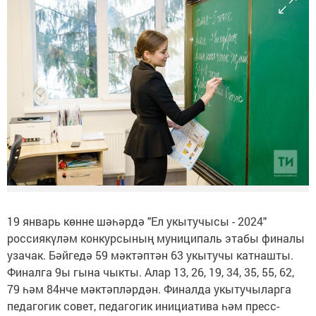
19 январь көнне шәһәрдә "Ел укытучысы - 2024"
россиякүләм конкурсының муниципаль этабы финалы
узачак. Бәйгедә 59 мәктәптән 63 укытучы катнашты.
Финалга 9ы гына чыкты. Алар 13, 26, 19, 34, 35, 55, 62,
79 һәм 84нче мәктәпләрдән. Финалда укытучыларга
педагогик совет, педагогик инициатива һәм пресс-