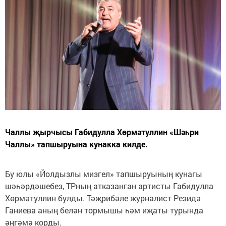
Чаллы җырчысы Габидулла Хөрмәтуллин «Шәһри
Чаллы» тапшыруына кунакка килде.
Бу юлы «Йолдызлы мизгел» тапшыруының кунагы
шәһәрдәшебез, ТРның атказанган артисты Габидулла
Хөрмәтуллин булды. Тәҗрибәле журналист Резидә
Ганиева аның белән тормышы һәм иҗаты турында
әңгәмә корды.