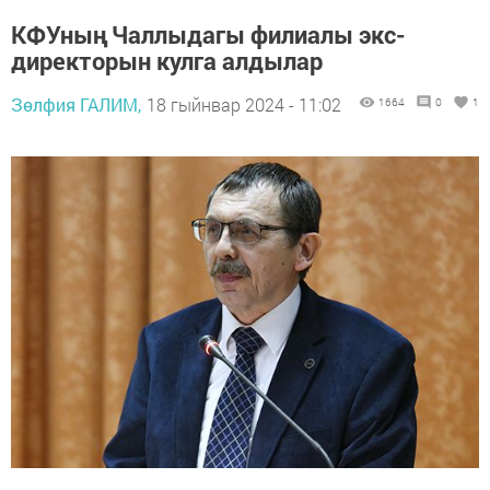
КФУның Чаллыдагы филиалы экс-
директорын кулга алдылар
Зөлфия ГАЛИМ,
18 гыйнвар 2024 - 11:02
1664
0
1