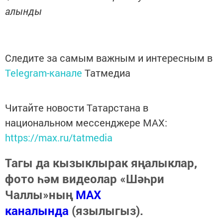
алынды
Следите за самым важным и интересным в
Telegram-канале
Татмедиа
Читайте новости Татарстана в
национальном мессенджере MАХ:
https://max.ru/tatmedia
Тагы да кызыклырак яңалыклар,
фото һәм видеолар «Шәһри
Чаллы»ның
MAX
каналында
(язылыгыз).