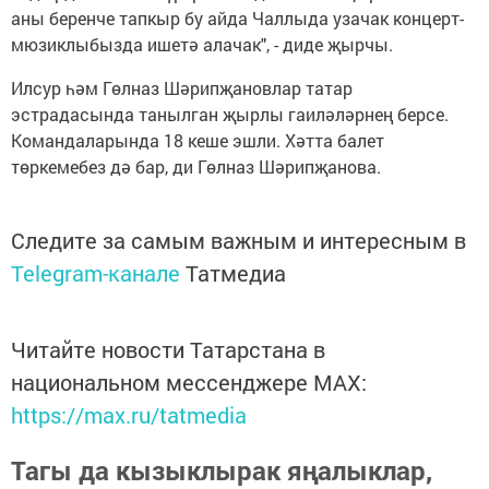
аны беренче тапкыр бу айда Чаллыда узачак концерт-
мюзиклыбызда ишетә алачак", - диде җырчы.
Илсур һәм Гөлназ Шәрипҗановлар татар
эстрадасында танылган җырлы гаиләләрнең берсе.
Командаларында 18 кеше эшли. Хәтта балет
төркемебез дә бар, ди Гөлназ Шәрипҗанова.
Следите за самым важным и интересным в
Telegram-канале
Татмедиа
Читайте новости Татарстана в
национальном мессенджере MАХ:
https://max.ru/tatmedia
Тагы да кызыклырак яңалыклар,