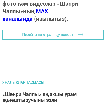
фото һәм видеолар «Шәһри
Чаллы»ның
MAX
каналында
(язылыгыз).
Перейти на страницу новости
ЯҢАЛЫКЛАР ТАСМАСЫ
«Шәһри Чаллы» иң яхшы урам
җыештыручыны эзли