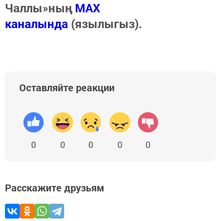
Чаллы»ның
MAX
каналында
(язылыгыз).
Оставляйте реакции
0
0
0
0
0
Расскажите друзьям