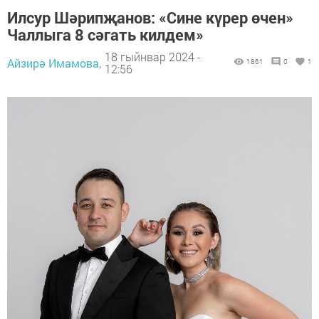
Илсур Шәрипҗанов: «Сине күрер өчен»
Чаллыга 8 сәгать килдем»
18 гыйнвар 2024 -
Айзирә Имамова,
1861
0
1
12:56