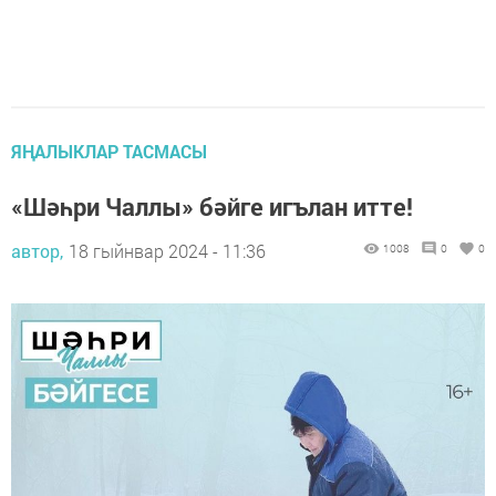
ЯҢАЛЫКЛАР ТАСМАСЫ
«Шәһри Чаллы» бәйге игълан итте!
автор,
18 гыйнвар 2024 - 11:36
1008
0
0