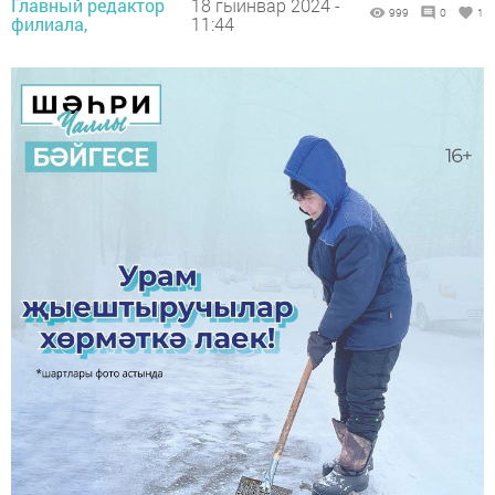
Главный редактор
18 гыйнвар 2024 -
999
0
1
филиала,
11:44