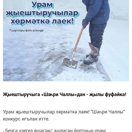
Җыештыручыга «Шәһри Чаллы»дан - җылы фуфайка!
Урам җыештыручылар хөрмәткә лаек! "Шәһри Чаллы"
конкурс игълан итте.
- Безгә үзегез яшәгән/ эшләгән йортның урам