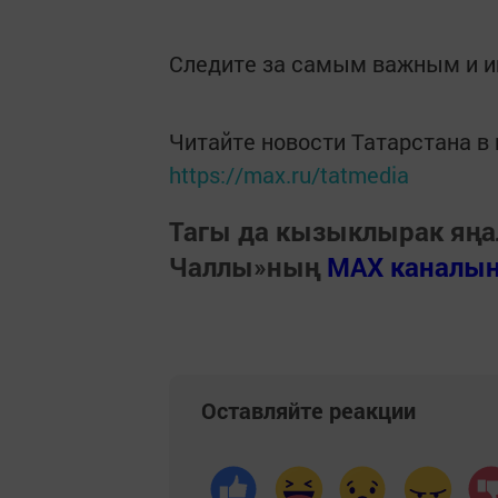
Следите за самым важным и 
Читайте новости Татарстана 
https://max.ru/tatmedia
Тагы да кызыклырак яңа
Чаллы»ның
MAX каналы
Оставляйте реакции