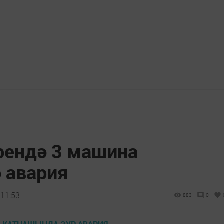
рендә 3 машина
 авария
 11:53
883
0