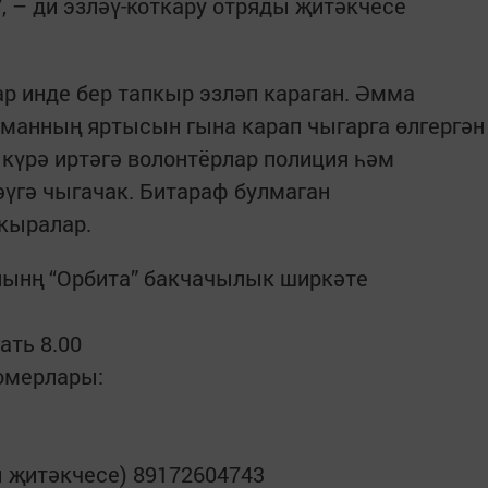
, – ди эзләү-коткару отряды җитәкчесе
р инде бер тапкыр эзләп караган. Әмма
рманның яртысын гына карап чыгарга өлгергән
 күрә иртәгә волонтёрлар полиция һәм
әүгә чыгачак. Битараф булмаган
акыралар.
нынң “Орбита” бакчачылык ширкәте
ать 8.00
номерлары:
ы җитәкчесе) 89172604743