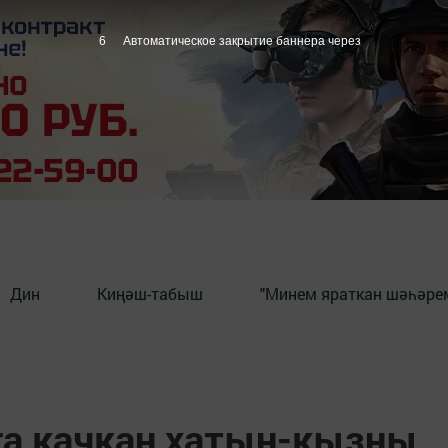
5
Автоматическое закрытие баннера через
Дин
Киңәш-табыш
"Минем яраткан шәһәрем
а качкан хатын-кызны