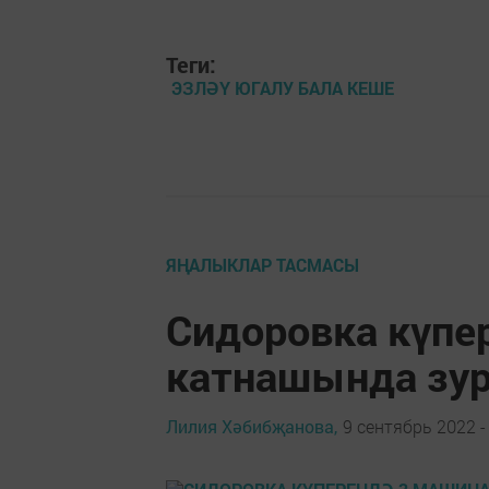
Теги:
ЭЗЛӘҮ ЮГАЛУ БАЛА КЕШЕ
ЯҢАЛЫКЛАР ТАСМАСЫ
Сидоровка күпе
катнашында зур
Лилия Хәбибҗанова,
9 сентябрь 2022 -