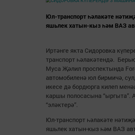
Юл-транспорт һәлакәте нәтиҗә
яшьлек хатын-кыз һәм ВАЗ ав
Иртәнге якта Сидоровка күпер
транспорт һәлакәтендә. Берь
Муса Җәлил проспектында Ford
автомобиленә юл бирмичә, сул
икесе дә бордюрга килеп менә
каршы полосасына “ыргыта”. 
“эләктерә”.
Юл-транспорт һәлакәте нәтиҗә
яшьлек хатын-кыз һәм ВАЗ ав