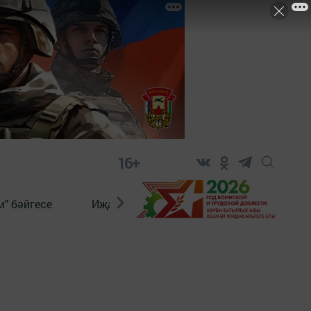
16+
" бәйгесе
Иҗат
Реклама
Онлайн язы