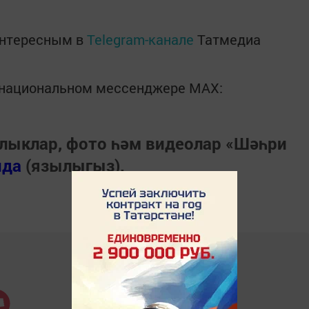
интересным в
Telegram-канале
Татмедиа
в национальном мессенджере MАХ:
лыклар, фото һәм видеолар «Шәһри
нда
(язылыгыз).