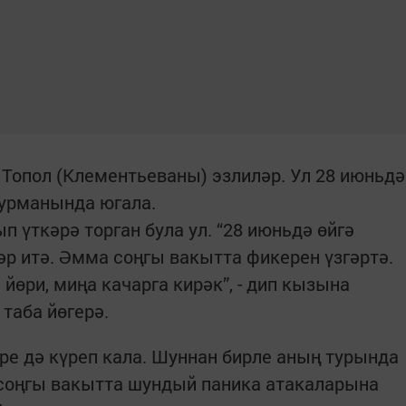
Топол (Клементьеваны) эзлиләр. Ул 28 июньдә
 урманында югала.
 үткәрә торган була ул. “28 июньдә өйгә
бәр итә. Әмма соңгы вакытта фикерен үзгәртә.
йөри, миңа качарга кирәк”, - дип кызына
 таба йөгерә.
е дә күреп кала. Шуннан бирле аның турында
 соңгы вакытта шундый паника атакаларына