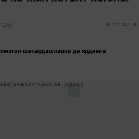
 12:58
1054
0
улмаган шәһәрдәшләрне дә ярдәмгә