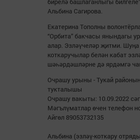
бирелә башлаганлыгы билгеле”
Альбина Сагирова.
Екатерина Тополны волонтёрла
“Орбита” бакчасы янындагы у
алар. Эзләүчеләр җитми. Шуңа
коткаручылар белән кабат эзл
шәһәрдәшләрне дә ярдәмгә ч
Очрашу урыны - Тукай районы
тукталышы
Очрашу вакыты: 10.09.2022 сәг
Мәгълүматлар өчен телефон 
Айгөл 89053732135
Альбина (эзләү-коткару отряд