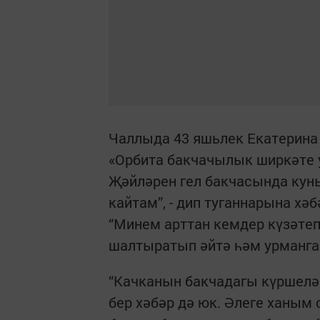
Чаллыда 43 яшьлек Екатерина 
«Орбита бакчачылык ширкәте
Җәйләрен гел бакчасында кунып
кайтам”, - дип туганнарына хә
“Минем арттан кемдер күзәтеп 
шалтыратып әйтә һәм урманга
“Качканын бакчадагы күршеләр
бер хәбәр дә юк. Әлеге ханым