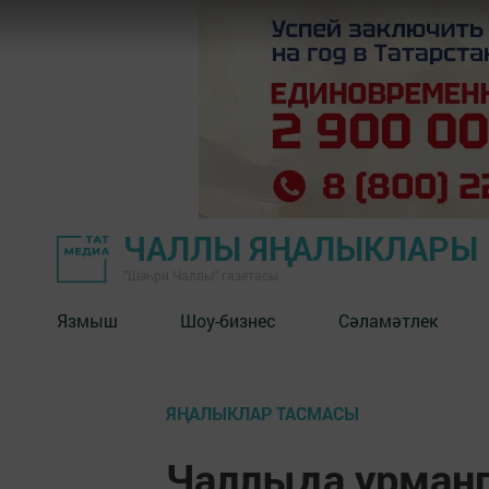
ЧАЛЛЫ ЯҢАЛЫКЛАРЫ
"Шәһри Чаллы" газетасы
Язмыш
Шоу-бизнес
Сәламәтлек
ЯҢАЛЫКЛАР ТАСМАСЫ
Чаллыда урманг