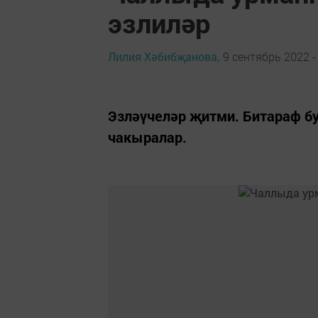
эзлиләр
Лилия Хәбибҗанова,
9 сентябрь 2022 -
Эзләүчеләр җитми. Битараф б
чакыралар.