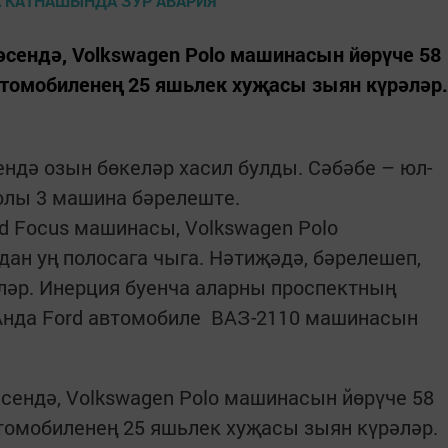
сендә, Volkswagen Polo машинасын йөрүче 58
томобиленең 25 яшьлек хуҗасы зыян күрәләр.
ендә озын бөкеләр хасил булды. Сәбәбе – юл-
юлы 3 машина бәрелеште.
 Focus машинасы, Volkswagen Polo
дан уң полосага чыга. Нәтиҗәдә, бәрелешеп,
ләр. Инерция буенча аларны проспектның
Анда Ford автомобиле ВАЗ-2110 машинасын
сендә, Volkswagen Polo машинасын йөрүче 58
томобиленең 25 яшьлек хуҗасы зыян күрәләр.