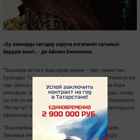
«Бу көннәрдә нигәдер аеруча өзгәләнеп сагынып
йөрдем аны!», - ди Айсинә Биккинина.
"Эльмира киткәч, баштарак көнем – көн, төнем төн
булмады. Үз гомеремдә якын кешемне югалтканым юк
иде. Шәхси сәбәпләр аркасында җирләргә дә бара
алмадым. Шул да күңелемә төер булып утырды, хәзер
дә әле ул мине тырнап тора", - дигән Айсинә Биккинина
"Интертат" хәбәрчесенә. Ул җырчының концертларына
афишалар ясау белән шөгыльләнгән.
"Эльмираны җирләп, берәр ай узгач, төш күрдем.
Эльмира янәшәмдә утыра икән, ә мин аны күрү