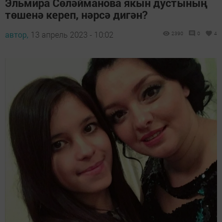
Эльмира Сөләйманова якын дустының
төшенә кереп, нәрсә дигән?
автор,
13 апрель 2023 - 10:02
2390
0
4