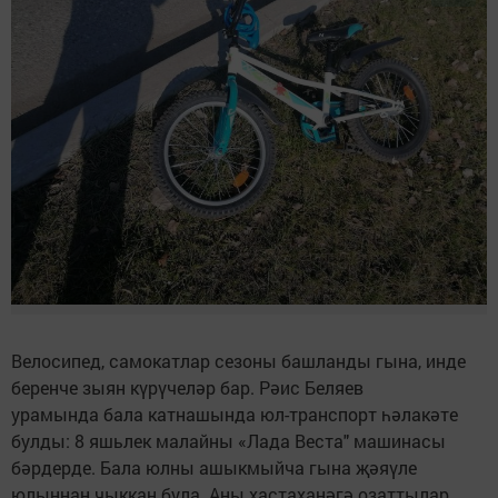
Велосипед, самокатлар сезоны башланды гына, инде
беренче зыян күрүчеләр бар. Рәис Беляев
урамында бала катнашында юл-транспорт һәлакәте
булды: 8 яшьлек малайны «Лада Веста" машинасы
бәрдерде. Бала юлны ашыкмыйча гына җәяүле
юлыннан чыккан була. Аны хастаханәгә озаттылар.