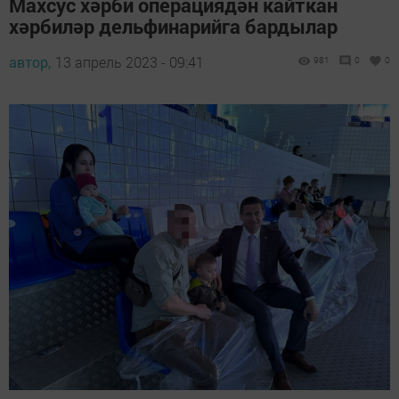
Махсус хәрби операциядән кайткан
хәрбиләр дельфинарийга бардылар
автор,
13 апрель 2023 - 09:41
981
0
0