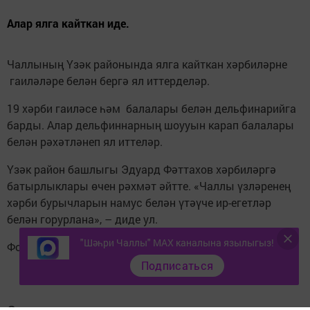
Алар ялга кайткан иде.
Чаллының Үзәк районында ялга кайткан хәрбиләрне
гаиләләре белән бергә ял иттерделәр.
19 хәрби гаиләсе һәм балалары белән дельфинарийга
барды. Алар дельфиннарның шоууын карап балалары
белән рәхәтләнеп ял иттеләр.
Үзәк район башлыгы Эдуард Фәттахов хәрбиләргә
батырлыклары өчен рәхмәт әйтте. «Чаллы үзләренең
хәрби бурычларын намус белән үтәүче ир-егетләр
белән горурлана», – диде ул.
"Шәһри Чаллы" MAX каналына язылыгыз!
Фото Үзәк район хакимиятеннән алынды
Подписаться