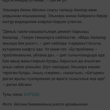
Эльмира белән Айсинә соңгы тапкыр Әниләр көне
алдыннан язышканнар. Эльмира аннан бәйрәмгә берәр
матур видеоролик әзерләп бирүен үтенгән.
"Дөнья, гаилә мәшәкатьләре, ремонт барышы,
балалар… Гомум темаларга сөйләштек. «Өйдә, балалар
янында бик рәхәт», – дип сөйләде. Һәрвакыттагыча,
күтәренке кәефтә иде. Ул мине гел: «Бу проблема –
проблемамыни, уйлама да», – дип тынычландыра иде.
Бик авыр вакытларым булды, барысын да ачыктан-
ачык сөйли алмыйм. Шул чакларда Эльмира минем
терәгем булды. Аның «сеңлем», «канатым», «бәгърем»
дигән җылы сүзләреннән үк җанга тынычлык иңә иде",
– дигән Айсинә.
Тулы язма:
БИРЕДӘ
Фото: Айсинә Биккинаның шәхси архивыннан