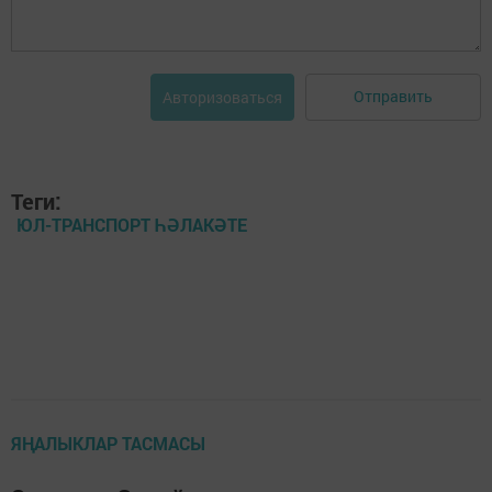
Отправить
Авторизоваться
Теги:
ЮЛ-ТРАНСПОРТ ҺӘЛАКӘТЕ
ЯҢАЛЫКЛАР ТАСМАСЫ