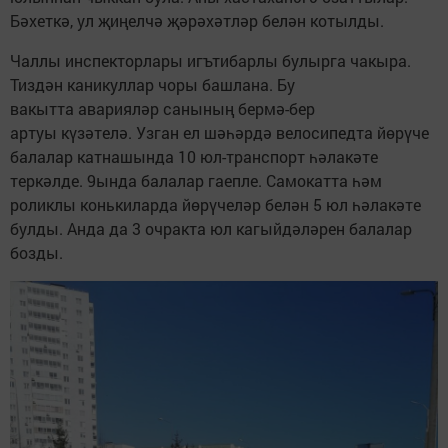
Бәхеткә, ул җиңелчә җәрәхәтләр белән котылды.
Чаллы инспекторлары игътибарлы булырга чакыра.
Тиздән каникуллар чоры башлана. Бу
вакытта аварияләр санының бермә-бер
артуы күзәтелә. Узган ел шәһәрдә велосипедта йөрүче
балалар катнашында 10 юл-транспорт һәлакәте
теркәлде. 9ында балалар гаепле. Самокатта һәм
роликлы конькиларда йөрүчеләр белән 5 юл һәлакәте
булды. Анда да 3 очракта юл кагыйдәләрен балалар
бозды.