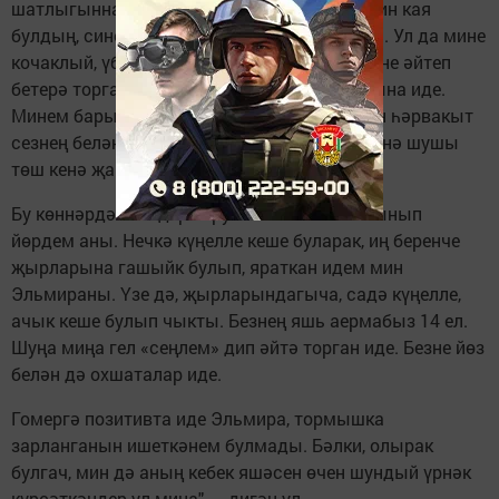
шатлыгыннан үксеп елыйм. «Эльмиркам, син кая
булдың, сине үлгән дип әйтәләр бит», – дим. Ул да мине
кочаклый, үбә. Ул күрешүдән уянган хисләрне әйтеп
бетерә торган түгел. «Юк-юк, ул бит театр гына иде.
Минем барысы да яхшы, мин үлмәдем. Мин һәрвакыт
сезнең белән», – ди. Үзе бәхетле елмая… Менә шушы
төш кенә җаныма тынычлык бирде.
Бу көннәрдә нигәдер аеруча өзгәләнеп сагынып
йөрдем аны. Нечкә күңелле кеше буларак, иң беренче
җырларына гашыйк булып, яраткан идем мин
Эльмираны. Үзе дә, җырларындагыча, садә күңелле,
ачык кеше булып чыкты. Безнең яшь аермабыз 14 ел.
Шуңа миңа гел «сеңлем» дип әйтә торган иде. Безне йөз
белән дә охшаталар иде.
Гомергә позитивта иде Эльмира, тормышка
зарланганын ишеткәнем булмады. Бәлки, олырак
булгач, мин дә аның кебек яшәсен өчен шундый үрнәк
күрсәткәндер ул миңа", – дигән ул.