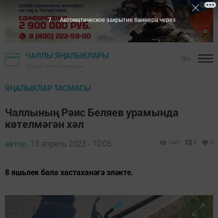
6
Автоматическое закрытие баннера через
ЧАЛЛЫ ЯҢАЛЫКЛАРЫ
16+
"Шәһри Чаллы" газетасы
ЯҢАЛЫКЛАР ТАСМАСЫ
Чаллының Рәис Беляев урамында
көтелмәгән хәл
автор,
13 апрель 2023 - 10:05
1247
0
0
8 яшьлек бала хастаханәгә эләкте.