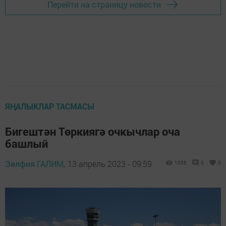
Перейти на страницу новости
ЯҢАЛЫКЛАР ТАСМАСЫ
Бигештән Төркиягә очкычлар оча
башлый
Зөлфия ГАЛИМ,
13 апрель 2023 - 09:59
1055
0
0