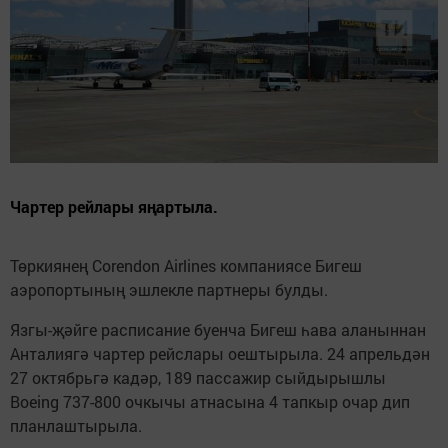
Чартер рейлары яңартыла.
Төркиянең Corendon Airlines компаниясе Бигеш
аэропортының эшлекле партнеры булды.
Язгы-җәйге расписание буенча Бигеш һава аланыннан
Анталиягә чартер рейслары оештырыла. 24 апрельдән
27 октябрьгә кадәр, 189 пассажир сыйдырышлы
Boeing 737-800 очкычы атнасына 4 тапкыр очар дип
планлаштырыла.