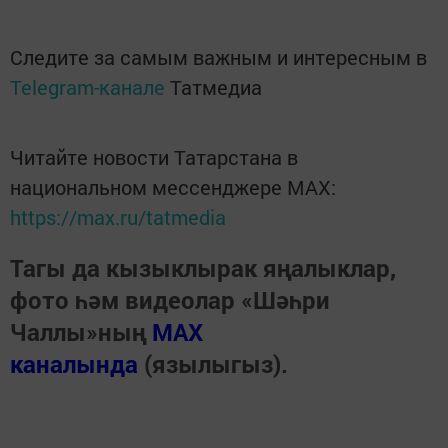
Следите за самым важным и интересным в
Telegram-канале
Татмедиа
Читайте новости Татарстана в
национальном мессенджере MАХ:
https://max.ru/tatmedia
Тагы да кызыклырак яңалыклар,
фото һәм видеолар «Шәһри
Чаллы»ның
MAX
каналында
(язылыгыз).