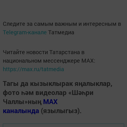
Следите за самым важным и интересным в
Telegram-канале
Татмедиа
Читайте новости Татарстана в
национальном мессенджере MАХ:
https://max.ru/tatmedia
Тагы да кызыклырак яңалыклар,
фото һәм видеолар «Шәһри
Чаллы»ның
MAX
каналында
(язылыгыз).