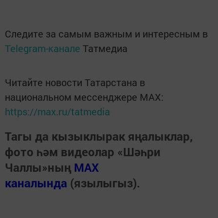
Следите за самым важным и интересным в
Telegram-канале
Татмедиа
Читайте новости Татарстана в
национальном мессенджере MАХ:
https://max.ru/tatmedia
Тагы да кызыклырак яңалыклар,
фото һәм видеолар «Шәһри
Чаллы»ның
MAX
каналында
(язылыгыз).