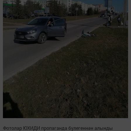
Фотолар ЮХИДИ пропаганда бүлегеннән алынды