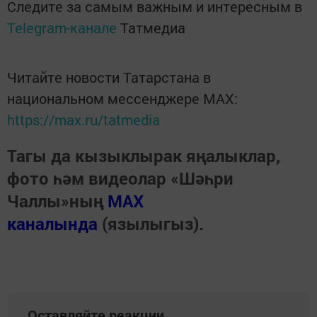
Следите за самым важным и интересным в
Telegram-канале
Татмедиа
Читайте новости Татарстана в
национальном мессенджере MАХ:
https://max.ru/tatmedia
Тагы да кызыклырак яңалыклар,
фото һәм видеолар «Шәһри
Чаллы»ның
MAX
каналында
(язылыгыз).
Оставляйте реакции