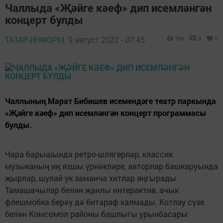
Чаллыда «Җәйге кәеф» дип исемләнгән
концерт булды
ТАТАР-ИНФОРМ,
9 август 2022 - 07:45
763
0
0
Чаллының Марат Бибишев исемендәге театр паркында
«Җәйге кәеф» дип исемләнгән концерт программасы
булды.
Чара барышында ретро-шлягерлар, классик
музыканың иң яхшы үрнәкләре, авторлар башкаруында
җырлар, шулай ук заманча хитлар яңгырады.
Тамашачылар белән җанлы интерактив, ачык
флешмобка берәү дә битараф калмады. Котлау сүзе
белән Комсомол районы башлыгы урынбасары