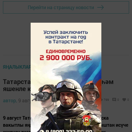
Перейти на страницу новости
ЯҢАЛЫКЛАР ТАСМАСЫ
Татарстанда +33 градуслы эссе һәм
яшенле көн көтелә
автор,
9 август 2022 - 08:05
799
0
0
9 август Татарстан җирлегендә эссе һәм кыска
вакытлы яңгырлар көтелә. Төньяк-көнчыгыштан исүче
җилнең тизлеге 15-20 метр секундка җитәчәк.