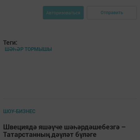
Отправить
Авторизоваться
Теги:
ШӘҺӘР ТОРМЫШЫ
ШОУ-БИЗНЕС
Швециядә яшәүче шәһәрдәшебезгә –
Татарстанның дәүләт бүләге