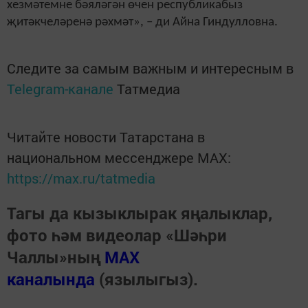
хезмәтемне бәяләгән өчен республикабыз
җитәкчеләренә рәхмәт», – ди Айна Гиндулловна.
Следите за самым важным и интересным в
Telegram-канале
Татмедиа
Читайте новости Татарстана в
национальном мессенджере MАХ:
https://max.ru/tatmedia
Тагы да кызыклырак яңалыклар,
фото һәм видеолар «Шәһри
Чаллы»ның
MAX
каналында
(язылыгыз).