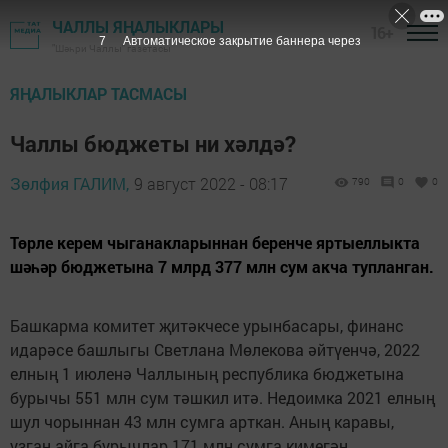
ЧАЛЛЫ ЯҢАЛЫКЛАРЫ
16+
6
Автоматическое закрытие баннера через
"Шәһри Чаллы" газетасы
ЯҢАЛЫКЛАР ТАСМАСЫ
Чаллы бюджеты ни хәлдә?
Зөлфия ГАЛИМ,
9 август 2022 - 08:17
790
0
0
Төрле керем чыганакларыннан беренче яртыеллыкта
шәһәр бюджетына 7 млрд 377 млн сум акча тупланган.
Башкарма комитет җитәкчесе урынбасары, финанс
идарәсе башлыгы Светлана Мөлекова әйтүенчә, 2022
елның 1 июленә Чаллының республика бюджетына
бурычы 551 млн сум тәшкил итә. Недоимка 2021 елның
шул чорыннан 43 млн сумга арткан. Аның каравы,
узган айга бурычлар 171 млн сумга кимегән.