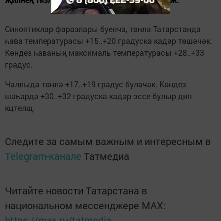
Синоптиклар фаразлары буенча, төнлә Татарстанда
һава температурасы +15..+20 градуска кадәр төшәчәк.
Көндез һаваның максималь температурасы +28..+33
градус.
Чаллыда төнлә +17..+19 градус булачак. Көндез
шәһәрдә +30..+32 градуска кадәр эссе булыр дип
кцтелщ.
Следите за самым важным и интересным в
Telegram-канале
Татмедиа
Читайте новости Татарстана в
национальном мессенджере MАХ:
https://max.ru/tatmedia