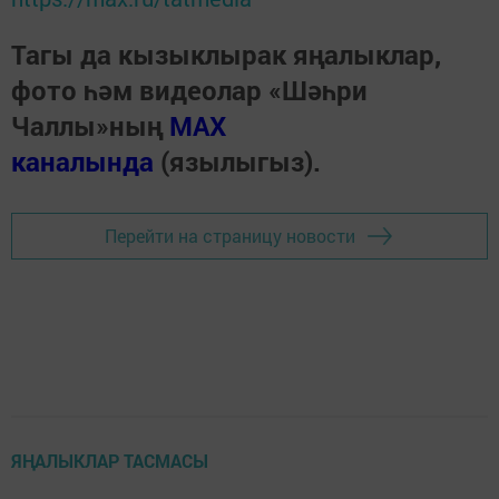
Тагы да кызыклырак яңалыклар,
фото һәм видеолар «Шәһри
Чаллы»ның
MAX
каналында
(язылыгыз).
Перейти на страницу новости
ЯҢАЛЫКЛАР ТАСМАСЫ