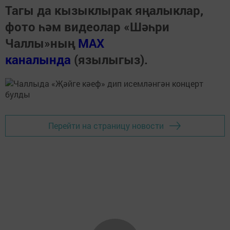
Тагы да кызыклырак яңалыклар,
фото һәм видеолар «Шәһри
Чаллы»ның
MAX
каналында
(язылыгыз).
Перейти на страницу новости