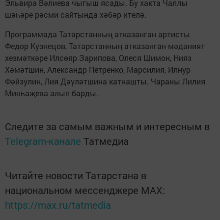
Эльвира Вәлиева чыгыш ясады. Бу хакта Чаллы
шәһәре рәсми сайтында хәбәр ителә.
Программада Татарстанның атказанган артисты
Федор Кузнецов, Татарстанның атказанган мәдәният
хезмәткәре Илсөяр Зарипова, Олеся Шимон, Нияз
Хәмәтшин, Александр Петренко, Марсилия, Илнур
Фәйзулин, Лия Дәүләтшина катнашты. Чараны Лилия
Минһаҗева алып барды.
Следите за самым важным и интересным в
Telegram-канале
Татмедиа
Читайте новости Татарстана в
национальном мессенджере MАХ:
https://max.ru/tatmedia