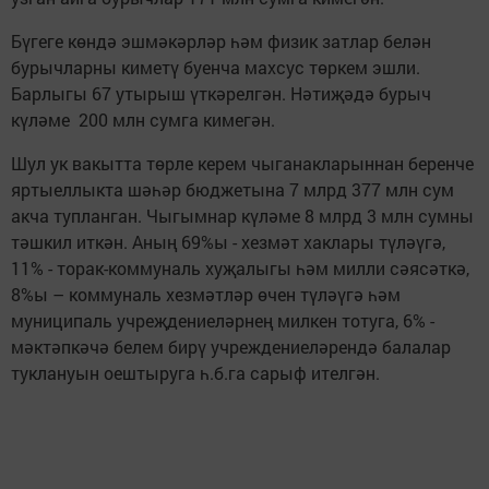
Бүгеге көндә эшмәкәрләр һәм физик затлар белән
бурычларны киметү буенча махсус төркем эшли.
Барлыгы 67 утырыш үткәрелгән. Нәтиҗәдә бурыч
күләме 200 млн сумга кимегән.
Шул ук вакытта төрле керем чыганакларыннан беренче
яртыеллыкта шәһәр бюджетына 7 млрд 377 млн сум
акча тупланган. Чыгымнар күләме 8 млрд 3 млн сумны
тәшкил иткән. Аның 69%ы - хезмәт хаклары түләүгә,
11% - торак-коммуналь хуҗалыгы һәм милли сәясәткә,
8%ы – коммуналь хезмәтләр өчен түләүгә һәм
муниципаль учреҗдениеләрнең милкен тотуга, 6% -
мәктәпкәчә белем бирү учреждениеләрендә балалар
туклануын оештыруга һ.б.га сарыф ителгән.