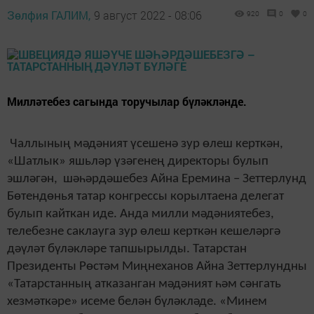
Зөлфия ГАЛИМ,
9 август 2022 - 08:06
920
0
0
Милләтебез сагында торучылар бүләкләнде.
Чаллының мәдәният үсешенә зур өлеш керткән,
«Шатлык» яшьләр үзәгенең директоры булып
эшләгән, шәһәрдәшебез Айна Еремина – Зеттерлунд
Бөтендөнья татар конгрессы корылтаена делегат
булып кайткан иде. Анда милли мәдәниятебез,
телебезне саклауга зур өлеш керткән кешеләргә
дәүләт бүләкләре тапшырылды. Татарстан
Президенты Рөстәм Миңнеханов Айна Зеттерлундны
«Татарстанның атказанган мәдәният һәм сәнгать
хезмәткәре» исеме белән бүләкләде. «Минем