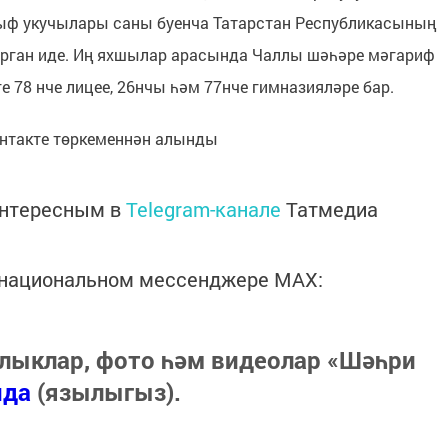
ф укучылары саны буенча Татарстан Республикасының
рган иде. Иң яхшылар арасында Чаллы шәһәре мәгариф
 78 нче лицее, 26нчы һәм 77нче гимназияләре бар.
онтакте төркеменнән алынды
интересным в
Telegram-канале
Татмедиа
в национальном мессенджере MАХ:
лыклар, фото һәм видеолар «Шәһри
нда
(язылыгыз).