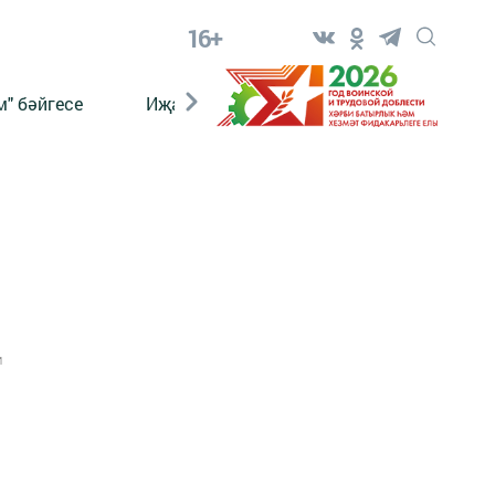
16+
" бәйгесе
Иҗат
Реклама
Онлайн язы
1