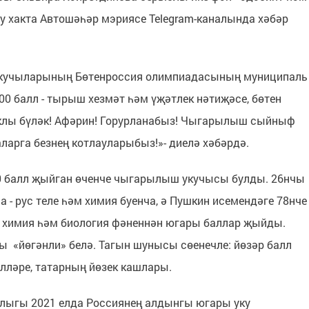
Бу хакта Автошәһәр мэриясе Telegram-каналында хәбәр
п укучыларының Бөтенроссия олимпиадасының муниципаль
00 балл - тырыш хезмәт һәм үҗәтлек нәтиҗәсе, бөтен
еклы бүләк! Афәрин! Горурланабыз! Чыгарылыш сыйныф
ларга безнең котлауларыбыз!»- диелә хәбәрдә.
0 балл җыйган өченче чыгарылыш укучысы булды. 26нчы
 - рус теле һәм химия буенча, ә Пушкин исемендәге 78нче
 химия һәм биология фәненнән югары баллар җыйды.
 «йөгәнли» белә. Тагын шунысы сөенечле: йөзәр балл
илләре, татарның йөзек кашлары.
тлыгы 2021 елда Россиянең алдынгы югары уку