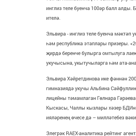
инглиз теле буенча 100әр балл алды. 
ителә.
Эльвира - инглиз теле буенча мәктә
һәм республика этаплары призеры. «2
җирдә беренче булырга омтылуга ла
укучысына, укытучыларга һәм ата-ана
Эльвира Хәйретдинова ике фәннән 20
гимназиядә укучы Альбина Сәйфуллина
лицейны тәмамлаган Гөлнара Гәрәева
Кыскасы, Чаллы кызлары хәзер БДИны
ияләренең өчесе дә – милләтебез вәк
Элегрәк RAEX-аналитика рейтинг аген