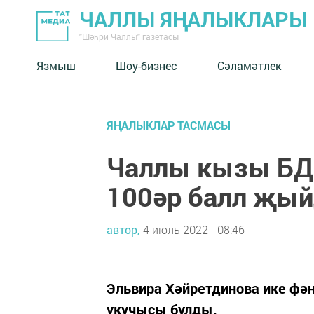
ЧАЛЛЫ ЯҢАЛЫКЛАРЫ
"Шәһри Чаллы" газетасы
Язмыш
Шоу-бизнес
Сәламәтлек
ЯҢАЛЫКЛАР ТАСМАСЫ
Чаллы кызы БДИ
100әр балл җы
автор,
4 июль 2022 - 08:46
Эльвира Хәйретдинова ике фә
укучысы булды.