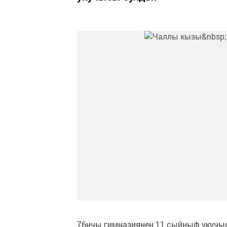
76нчы гимназиянең 11 сыйныф укучыс