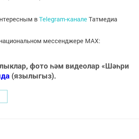
интересным в
Telegram-канале
Татмедиа
в национальном мессенджере MАХ:
лыклар, фото һәм видеолар «Шәһри
нда
(язылыгыз).