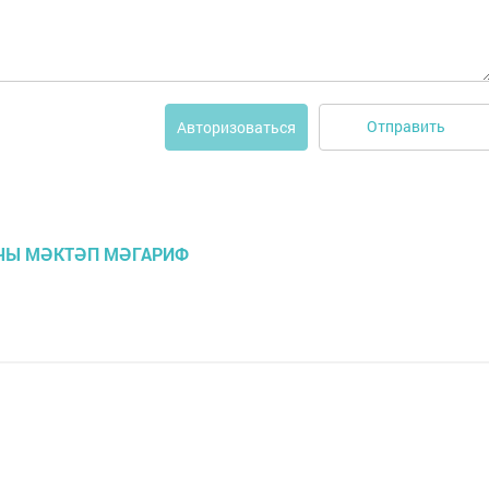
Отправить
Авторизоваться
УЧЫ МӘКТӘП МӘГАРИФ