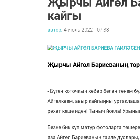
Җырчы Айгөл Ба
кайгы
автор,
4 июль 2022 - 07:38
Җырчы Айгөл Бариеваның тор
- Бүген коточкыч хәбәр белән төнем 
Айгөлкәем, авыр кайгыңны уртаклашам
рәхәт кеше идең! Тыныч йокла! Урыны
Безне бик күп матур фотоларга төшере
яза Айгөл Бариеваның гаилә дуслары