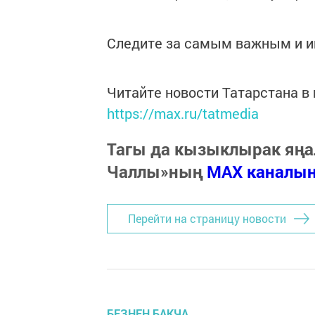
Следите за самым важным и 
Читайте новости Татарстана 
https://max.ru/tatmedia
Тагы да кызыклырак яңа
Чаллы»ның
MAX каналы
Перейти на страницу новости
БЕЗНЕҢ БАКЧА