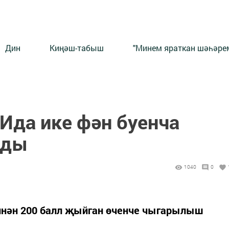
Дин
Киңәш-табыш
"Минем яраткан шәһәрем
да ике фән буенча
йды
1040
0
ннән 200 балл җыйган өченче чыгарылыш