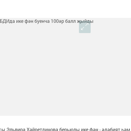
ы Эльвира Хәйретдинова берьюлы ике фән - әдәбият һәм