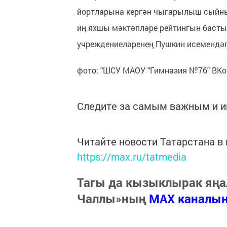
йортларына кергән чыгарылыш сыйны
иң яхшы мәктәпләре рейтингын басты
учреждениеләренең Пушкин исемендәге
фото: "ШСУ МАОУ "Гимназия №76" ВК
Следите за самым важным и 
Читайте новости Татарстана 
https://max.ru/tatmedia
Тагы да кызыклырак яңа
Чаллы»ның
MAX каналы