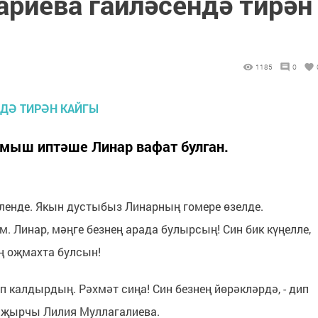
риева гаиләсендә тирән
1185
0
мыш иптәше Линар вафат булган.
бүленде. Якын дустыбыз Линарның гомере өзелде.
. Линар, мәңге безнең арада булырсың! Син бик күңелле,
ң оҗмахта булсын!
п калдырдың. Рәхмәт сиңа! Син безнең йөрәкләрдә, - дип
, җырчы Лилия Муллагалиева.