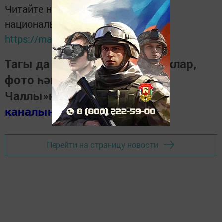
Читайте новости Татарстана в
национальном мессенджере MАХ:
https://max.ru/tatmedia
Тагы да кызыклырак яңалыклар,
фото һәм видеолар «Шәһри
Чаллы»ның
MAX
каналында
(язылыгыз).
Перейти на страницу новости