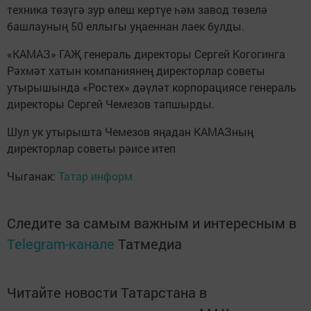
техника төзүгә зур өлеш кертүе һәм завод төзелә
башлауның 50 еллыгы уңаеннан лаек булды.
«КАМАЗ» ГАҖ генераль директоры Сергей Когогинга
Рәхмәт хатын компаниянең директорлар советы
утырышында «Ростех» дәүләт корпорациясе генераль
директоры Сергей Чемезов тапшырды.
Шул ук утырышта Чемезов яңадан КАМАЗның
директорлар советы рәисе итеп
Чыганак:
Татар информ
Следите за самым важным и интересным в
Telegram-канале
Татмедиа
Читайте новости Татарстана в