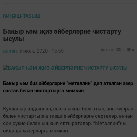
КИҢӘШ-ТАБЫШ
Бакыр һәм җиз әйберләрне чистарту
ысулы
admin,
6 июль 2020 - 15:50
1203
0
0
Бакыр һәм биз әйберләрне “металлин” дип аталган әзер
состав белән чистартырга мөмкин.
Кулланыр алдыннан, сыеклыкны болгатып, аны чүпрәк
белән чистартырга тиешле әйберләргә сөртәләр, аннан
соң сукно белән ышкып ялтыраталар. “Металлин”ны
өйдә дә хәзерләргә мөмкин.