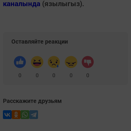
каналында
(язылыгыз).
Оставляйте реакции
0
0
0
0
0
Расскажите друзьям