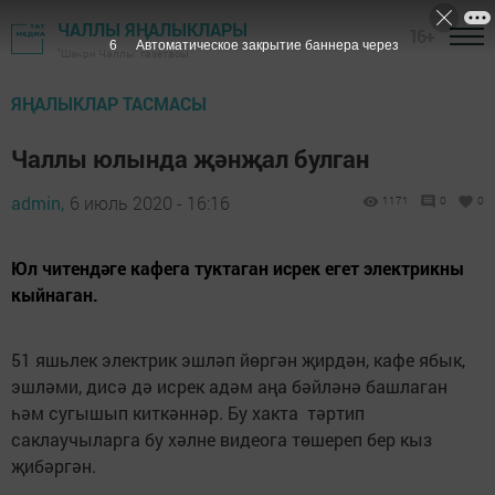
ЧАЛЛЫ ЯҢАЛЫКЛАРЫ
16+
5
Автоматическое закрытие баннера через
"Шәһри Чаллы" газетасы
ЯҢАЛЫКЛАР ТАСМАСЫ
Чаллы юлында җәнҗал булган
admin,
6 июль 2020 - 16:16
1171
0
0
Юл читендәге кафега туктаган исрек егет электрикны
кыйнаган.
51 яшьлек электрик эшләп йөргән җирдән, кафе ябык,
эшләми, дисә дә исрек адәм аңа бәйләнә башлаган
һәм сугышып киткәннәр. Бу хакта тәртип
саклаучыларга бу хәлне видеога төшереп бер кыз
җибәргән.