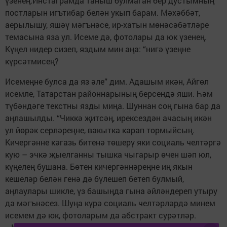
үзенең.Инстаграмда таныш булмаган бер дустымның
постларын игътибар белән укып барам. Мәхәббәт,
аерылышу, яшәү мәгънәсе, ир-хатын мөнәсәбәтләре
темасына яза ул. Исеме дә, фотолары да юк үзенең.
Күңел нидер сизеп, яздым мин аңа: “нигә үзеңне
күрсәтмисең?
Исемеңне булса да яз әле” дим. Адашым икән, Айгөл
исемле, Татарстан районнарының берсендә яши. Һәм
түбәндәге текстны язды миңа. Шуннан соң гына бар да
аңлашылды. “Чиккә җитсәң, ирексездән ачасың икән
ул йөрәк серләреңне, вакытка карап тормыйсың.
Кичергәнне кәгазь битенә төшерү яки социаль челтәргә
кую – эчкә җыелганны тышка чыгарыр өчен шәп юл,
күңелең бушана. Бөтен кичергәннәреңне иң якын
кешеләр белән генә дә бүлешеп бетеп булмый,
аңлаулары шикле, үз башыңда гына әйләндереп утыру
да мәгънәсез. Шуңа күрә социаль челтәрләрдә минем
исемем дә юк, фотоларым да абстракт сурәтләр.