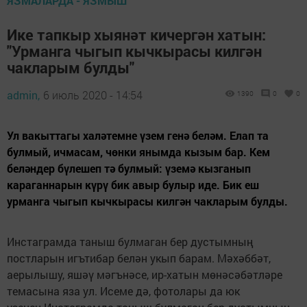
ЯЗМАЛАРДА - ЯЗМЫШ
Ике тапкыр хыянәт кичергән хатын:
"Урманга чыгып кычкырасы килгән
чакларым булды"
admin,
6 июль 2020 - 14:54
1390
0
0
Ул вакыттагы халәтемне үзем генә беләм. Елап та
булмый, ичмасам, чөнки янымда кызым бар. Кем
беләндер бүлешеп тә булмый: үземә кызганып
караганнарын күрү бик авыр булыр иде. Бик еш
урманга чыгып кычкырасы килгән чакларым булды.
Инстаграмда таныш булмаган бер дустымның
постларын игътибар белән укып барам. Мәхәббәт,
аерылышу, яшәү мәгънәсе, ир-хатын мөнәсәбәтләре
темасына яза ул. Исеме дә, фотолары да юк