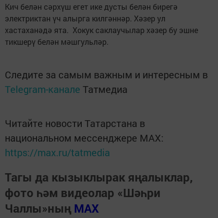
Кич белән сәрхүш егет ике дусты белән бирегә
электриктан үч алырга килгәннәр. Хәзер ул
хастаханәдә ята. Хокук саклаучылар хәзер бу эшне
тикшерү белән мәшгульләр.
Следите за самым важным и интересным в
Telegram-канале
Татмедиа
Читайте новости Татарстана в
национальном мессенджере MАХ:
https://max.ru/tatmedia
Тагы да кызыклырак яңалыклар,
фото һәм видеолар «Шәһри
Чаллы»ның
MAX