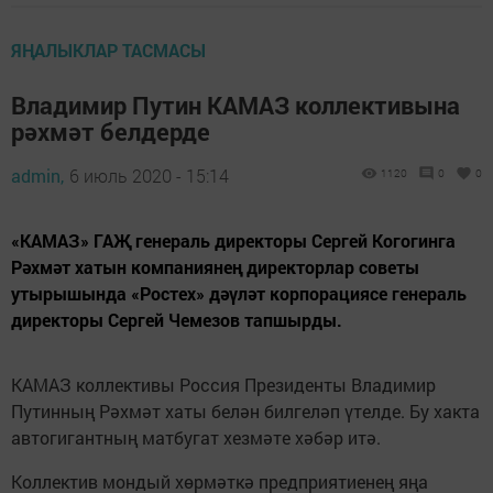
ЯҢАЛЫКЛАР ТАСМАСЫ
Владимир Путин КАМАЗ коллективына
рәхмәт белдерде
admin,
6 июль 2020 - 15:14
1120
0
0
«КАМАЗ» ГАҖ генераль директоры Сергей Когогинга
Рәхмәт хатын компаниянең директорлар советы
утырышында «Ростех» дәүләт корпорациясе генераль
директоры Сергей Чемезов тапшырды.
КАМАЗ коллективы Россия Президенты Владимир
Путинның Рәхмәт хаты белән билгеләп үтелде. Бу хакта
автогигантның матбугат хезмәте хәбәр итә.
Коллектив мондый хөрмәткә предприятиенең яңа