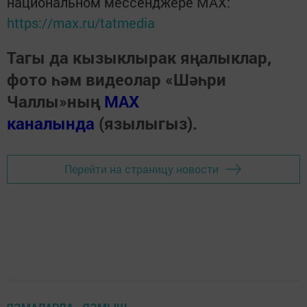
национальном мессенджере MАХ:
https://max.ru/tatmedia
Тагы да кызыклырак яңалыклар,
фото һәм видеолар «Шәһри
Чаллы»ның
MAX
каналында
(язылыгыз).
Перейти на страницу новости