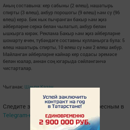
Аның составына: кер сабыны (2 өлеш), нашатырь
спирты (3 өлеш), акбур порошогы (9 өлеш) һәм су (96
өлеш) керә. Бик нык пычранган бакыр һәм җиз
әйберләрне серкә белән чылатып, акбур белән
ышкырга кирәк. Реклама Бакыр һәм җиз әйберләрне
шомарту өчен, түбәндәге составны кулланырга була: 5
өлеш нашатырь спирты, 10 өлеш су һәм 2 өлеш акбур.
Майланган әйберләрне кайнар кер содасы эремәсе
белән юалар, аннан соң югарыда сөйләнгәнчә
чистарталар.
Чыганак:
Шәһри Казан
Следите за самым важным и интересным в
Telegram-канале
Татмедиа