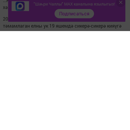
...Кичергәннәремнең башы моннан 12 ел элекке
"Шәһри Чаллы" MAX каналына язылыгыз!
хәлләргә барып тоташа.
Подписаться
2013 елда миңа аерылырга туры килде. Педколледжны
тәмамлаган елны ук 19 яшемдә сикерә-сикерә кияүгә
чыккан идем, 24 яшемдә аерылып кайттым. Дөресрәге,
ир дигән кешем көнләшүенә чыдый алмыйча, бала
белән мине урамга куып чыгарды. Әле ярый куып
чыгарган, иртәме-соңмы исерек әтисенең миңа
ыргыткан пычакларыннан үлгән булыр идем дип
уйлыйм хәзер. Нәкъ менә шул вакыттан минем ир-ат
затына дөм ышанычым бетте, чөнки без әле
аерылышмаган чакта ук аның хыянәт иткәнен
ишеттерделәр. Ирдән киткәч, бераз авылда әти-әни
янында яшәдек тә, эшкә, балалар бакчасына бик ерак
булгач, районнан квартира снимать итеп яши
башладык.
Мәхшәрләр тора-бара онытыла төште, кызым укырга
керде, үзем эшләдем, шулай итеп яшәдек. Әле дә кеше