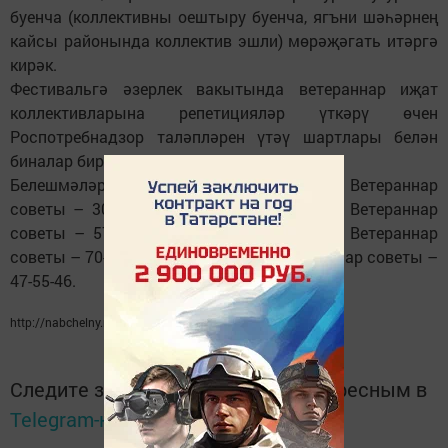
буенча (коллективны оештыру буенча, ягъни шәһәрнең
кайсы районында коллектив эшли) мөрәҗәгать итәргә
кирәк.
Фестивальгә әзерлек вакытында ветераннар иҗат
коллективларына репетицияләр үткәрү өчен
Роспотребнадзор таләпләрен үтәү шартлары белән
биналар биреләчәк.
Белешмәләр өчен телефоннар: шәһәр Ветераннар
советы – 30-55-96; Автозавод районының Ветераннар
советы – 57-69-50; Комсомол районының Ветераннар
советы – 70-15-07; Үзәк районның Ветераннар советы –
47-55-46.
http://nabchelny.ru/ Фото:
kazanfirst.ru
Следите за самым важным и интересным в
Telegram-канале
Татмедиа