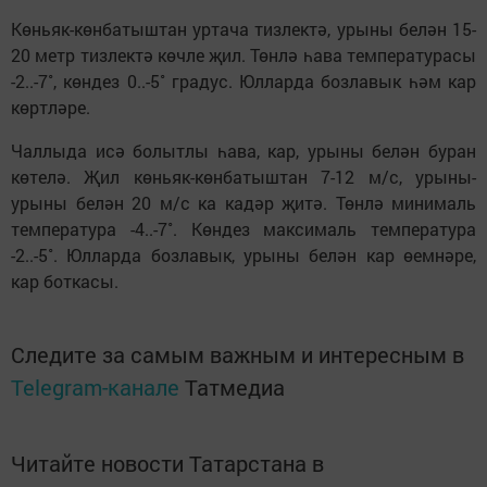
Көньяк-көнбатыштан уртача тизлектә, урыны белән 15-
20 метр тизлектә көчле җил. Төнлә һава температурасы
-2..-7˚, көндез 0..-5˚ градус. Юлларда бозлавык һәм кар
көртләре.
Чаллыда исә болытлы һава, кар, урыны белән буран
көтелә. Җил көньяк-көнбатыштан 7-12 м/с, урыны-
урыны белән 20 м/с ка кадәр җитә. Төнлә минималь
температура -4..-7˚. Көндез максималь температура
-2..-5˚. Юлларда бозлавык, урыны белән кар өемнәре,
кар боткасы.
Следите за самым важным и интересным в
Telegram-канале
Татмедиа
Читайте новости Татарстана в