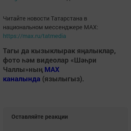
Читайте новости Татарстана в
национальном мессенджере MАХ:
https://max.ru/tatmedia
Тагы да кызыклырак яңалыклар,
фото һәм видеолар «Шәһри
Чаллы»ның
MAX
каналында
(язылыгыз).
Оставляйте реакции