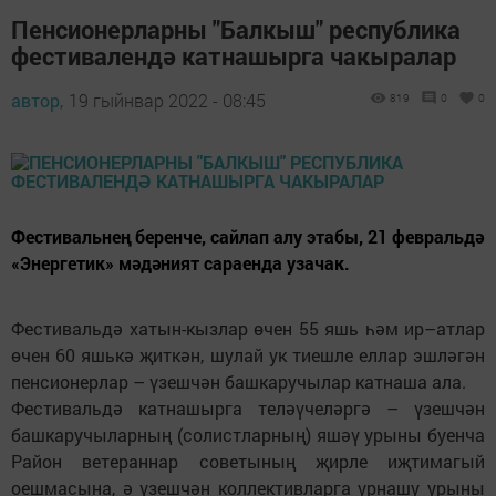
Пенсионерларны "Балкыш" республика
фестивалендә катнашырга чакыралар
автор,
19 гыйнвар 2022 - 08:45
819
0
0
Фестивальнең беренче, сайлап алу этабы, 21 февральдә
«Энергетик» мәдәният сараенда узачак.
Фестивальдә хатын-кызлар өчен 55 яшь һәм ир–атлар
өчен 60 яшькә җиткән, шулай ук тиешле еллар эшләгән
пенсионерлар – үзешчән башкаручылар катнаша ала.
Фестивальдә катнашырга теләүчеләргә – үзешчән
башкаручыларның (солистларның) яшәү урыны буенча
Район ветераннар советының җирле иҗтимагый
оешмасына, ә үзешчән коллективларга урнашу урыны