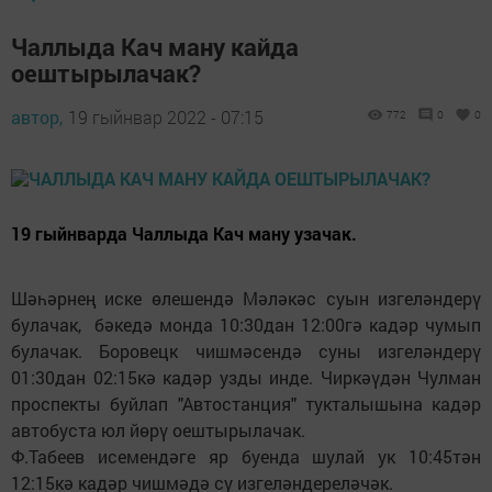
Чаллыда Кач ману кайда
оештырылачак?
автор,
19 гыйнвар 2022 - 07:15
772
0
0
19 гыйнварда Чаллыда Кач ману узачак.
Шәһәрнең иске өлешендә Мәләкәс суын изгеләндерү
булачак, бәкедә монда 10:30дан 12:00гә кадәр чумып
булачак. Боровецк чишмәсендә суны изгеләндерү
01:30дан 02:15кә кадәр узды инде. Чиркәүдән Чулман
проспекты буйлап "Автостанция" тукталышына кадәр
автобуста юл йөрү оештырылачак.
Ф.Табеев исемендәге яр буенда шулай ук 10:45тән
12:15кә кадәр чишмәдә су изгеләндереләчәк.