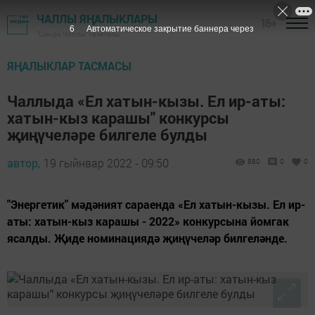
ЧАЛЛЫ ЯҢАЛЫКЛАРЫ
16+
6
Автоматическое закрытие баннера через
"Шәһри Чаллы" газетасы
ЯҢАЛЫКЛАР ТАСМАСЫ
Чаллыда «Ел хатын-кызы. Ел ир-аты:
хатын-кыз карашы" конкурсы
җиңүчеләре билгеле булды
автор,
19 гыйнвар 2022 - 09:50
880
0
0
"Энергетик" мәдәният сараенда «Ел хатын-кызы. Ел ир-
аты: хатын-кыз карашы - 2022» конкурсына йомгак
ясалды. Җиде номинациядә җиңүчеләр билгеләнде.