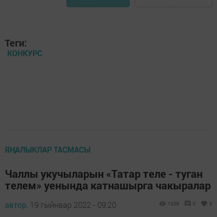
Теги:
КОНКУРС
ЯҢАЛЫКЛАР ТАСМАСЫ
Чаллы укучыларын «Татар теле - туган
телем» уенында катнашырга чакыралар
автор,
19 гыйнвар 2022 - 09:20
1309
0
0