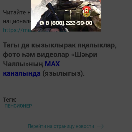
Читайте новости Татарстана в
национальном мессенджере MАХ:
https://max.ru/tatmedia
Тагы да кызыклырак яңалыклар,
фото һәм видеолар «Шәһри
Чаллы»ның
MAX
каналында
(язылыгыз).
Теги:
ПЕНСИОНЕР
Перейти на страницу новости