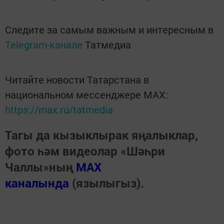
Следите за самым важным и интересным в
Telegram-канале
Татмедиа
Читайте новости Татарстана в
национальном мессенджере MАХ:
https://max.ru/tatmedia
Тагы да кызыклырак яңалыклар,
фото һәм видеолар «Шәһри
Чаллы»ның
MAX
каналында
(язылыгыз).