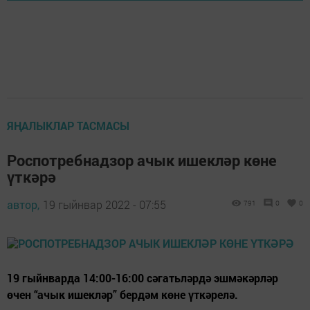
ЯҢАЛЫКЛАР ТАСМАСЫ
Роспотребнадзор ачык ишекләр көне
үткәрә
автор,
19 гыйнвар 2022 - 07:55
791
0
0
19 гыйнварда 14:00-16:00 сәгатьләрдә эшмәкәрләр
өчен “ачык ишекләр” бердәм көне үткәрелә.