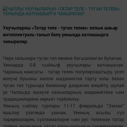
Укучыларны «Татар теле - туган телем» еллык шәһәр
интеллектуаль-танып белү уенында катнашырга
чакыралар.
Чара халыкара туган тел көненә багышланган булачак.
Уеннарда 5-8 сыйныф укучылары катнашачак.
Чараның максаты - татар телен популярлаштыру, үсеп
килүче буынны милли мәдәнияткә тарту юлы белән
туган тел турында белемнәр даирәсен киңәйтү, шулай
ук Чаллыда яшәүче халыкларның мәдәниятенә һәм
традицияләренә хөрмәт тәрбияләү.
Уенның сайлау турлары 11-17 февральдә “Заман”
яшьләр үзәгендә узачак. Уенның асылы сүз
тәрҗемәләрен, сүзтезмәләрне һәм рус теленнән татар
теленә, киресенчә, татар язучыларының тәрҗемәләрен,