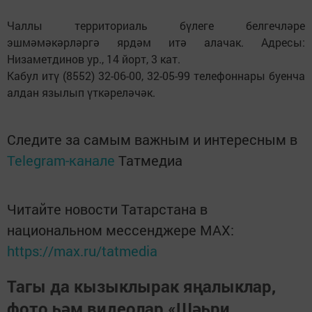
Чаллы территориаль бүлеге белгечләре
эшмәмәкәрләргә ярдәм итә алачак. Адресы:
Низаметдинов ур., 14 йорт, 3 кат.
Кабул итү (8552) 32-06-00, 32-05-99 телефоннары буенча
алдан язылып үткәреләчәк.
Следите за самым важным и интересным в
Telegram-канале
Татмедиа
Читайте новости Татарстана в
национальном мессенджере MАХ:
https://max.ru/tatmedia
Тагы да кызыклырак яңалыклар,
фото һәм видеолар «Шәһри