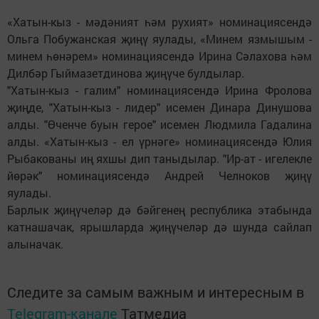
«Хатын-кыз - мәдәният һәм рухият» номинациясендә
Ольга Побужанская җиңү яулады, «Минем язмышым -
минем һөнәрем» номинациясендә Ирина Сәлахова һәм
Дилбәр Гыймазетдинова җиңүче булдылар.
"Хатын-кыз - галим" номинациясендә Ирина Фролова
җиңде, "Хатын-кыз - лидер" исемен Динара Динушова
алды. "Өченче буын герое" исемен Людмила Гадалина
алды. «Хатын-кыз - ел үрнәге» номинациясендә Юлия
Рыбакованы иң яхшы дип таныдылар. "Ир-ат - игелекле
йөрәк" номинациясендә Андрей Челноков җиңү
яулады.
Барлык җиңүчеләр дә бәйгенең республика этабында
катнашачак, ярышларда җиңүчеләр дә шунда сайлап
алыначак.
Следите за самым важным и интересным в
Telegram-канале
Татмедиа