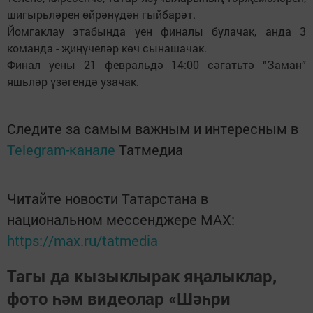
шигырьләрен өйрәнүдән гыйбарәт.
Йомгаклау этабында уен финалы булачак, анда 3
команда - җиңүчеләр көч сынашачак.
Финал уены 21 февральдә 14:00 сәгатьтә “Заман”
яшьләр үзәгендә узачак.
Следите за самым важным и интересным в
Telegram-канале
Татмедиа
Читайте новости Татарстана в
национальном мессенджере MАХ:
https://max.ru/tatmedia
Тагы да кызыклырак яңалыклар,
фото һәм видеолар «Шәһри