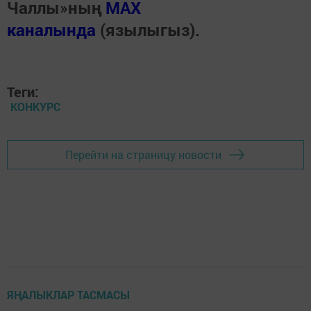
Чаллы»ның
MAX
каналында
(язылыгыз).
Теги:
КОНКУРС
Перейти на страницу новости
ЯҢАЛЫКЛАР ТАСМАСЫ