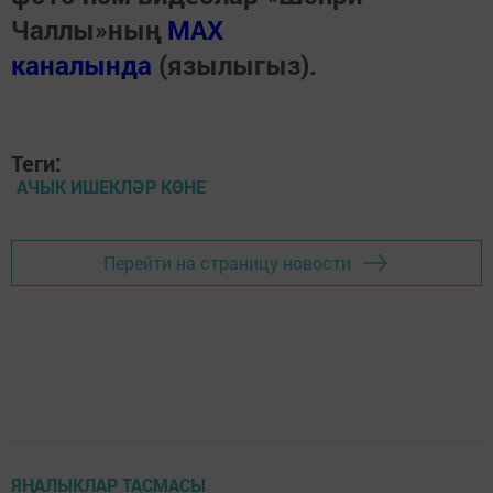
Чаллы»ның
MAX
каналында
(язылыгыз).
Теги:
АЧЫК ИШЕКЛӘР КӨНЕ
Перейти на страницу новости
ЯҢАЛЫКЛАР ТАСМАСЫ