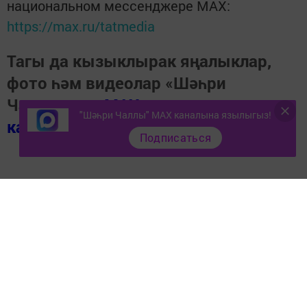
национальном мессенджере MАХ:
https://max.ru/tatmedia
Тагы да кызыклырак яңалыклар,
фото һәм видеолар «Шәһри
Чаллы»ның
MAX
"Шәһри Чаллы" MAX каналына язылыгыз!
каналында
(язылыгыз).
Подписаться
Теги:
ҺАВА ТОРЫШЫ
Перейти на страницу новости