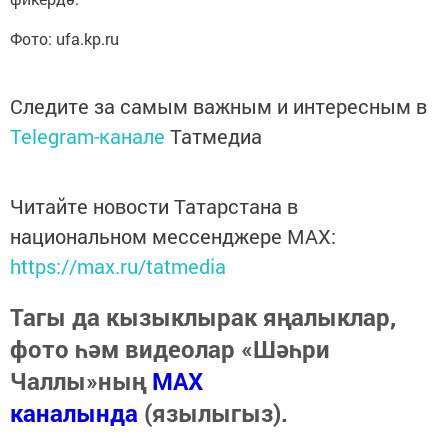
Фото: ufa.kp.ru
Следите за самым важным и интересным в
Telegram-канале
Татмедиа
Читайте новости Татарстана в
национальном мессенджере MАХ:
https://max.ru/tatmedia
Тагы да кызыклырак яңалыклар,
фото һәм видеолар «Шәһри
Чаллы»ның
MAX
каналында
(язылыгыз).