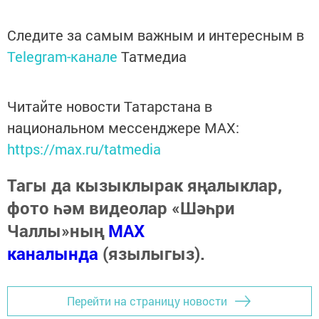
Следите за самым важным и интересным в
Telegram-канале
Татмедиа
Читайте новости Татарстана в
национальном мессенджере MАХ:
https://max.ru/tatmedia
Тагы да кызыклырак яңалыклар,
фото һәм видеолар «Шәһри
Чаллы»ның
MAX
каналында
(язылыгыз).
Перейти на страницу новости