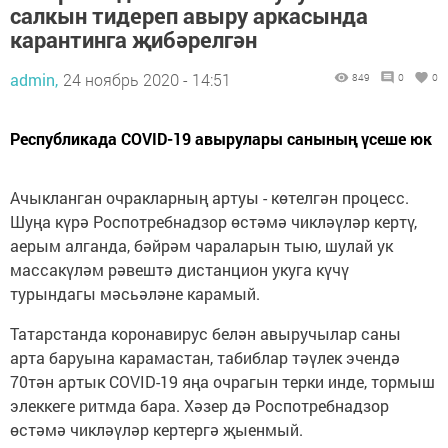
салкын тидереп авыру аркасында
карантинга җибәрелгән
admin,
24 ноябрь 2020 - 14:51
849
0
0
Республикада COVID-19 авырулары санының үсеше юк
Ачыкланган очракларның артуы - көтелгән процесс.
Шуңа күрә Роспотребнадзор өстәмә чикләүләр кертү,
аерым алганда, бәйрәм чараларын тыю, шулай ук
массакүләм рәвештә дистанцион укуга күчү
турындагы мәсьәләне карамый.
Татарстанда коронавирус белән авыручылар саны
арта баруына карамастан, табиблар тәүлек эчендә
70тән артык COVID-19 яңа очрагын терки инде, тормыш
элеккеге ритмда бара. Хәзер дә Роспотребнадзор
өстәмә чикләүләр кертергә җыенмый.