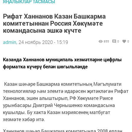
ЯҢАЛЫКЛАР ТАСМАСЫ
Рифат Ханнанов Казан Башкарма
комитетыннан Россия Хөкүмәте
командасына эшкә күчте
admin,
24 ноябрь 2020 - 15:19
855
0
0
Казанда Ханнанов муниципаль хезмәтләрне цифрлы
форматка күчерү белән шөгыльләнде
Казан шәһәре Башкарма комитетының Мәгълүмати
технологияләр һәм элемтә идарәсен җитәкләгән Рифат
Ханнанов, эшен алыштырып, РФ Хөкүмәте Рәисе
урынбасары Дмитрий Чернышенко командасына
кушылды. Бу хакта Казан мэриясенең матбугат
хезмәте хәбәр итә.
Ханнанов шәһәр Башкарма комитетында 2008 елдан