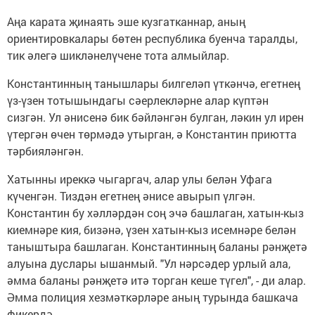
Аңа карата җинаять эше кузгатканнар, аның
ориентировкалары бөтен республика буенча таралды,
тик әлегә шикләнелүчене тота алмыйлар.
Константинның танышлары билгеләп үткәнчә, егетнең
үз-үзен тотышындагы сәерлекләрне алар күптән
сизгән. Ул әнисенә бик бәйләнгән булган, ләкин ул ирен
үтергән өчен төрмәдә утырган, ә Константин приютта
тәрбияләнгән.
Хатынны иреккә чыгаргач, алар улы белән Уфага
күченгән. Тиздән егетнең әнисе авырып үлгән.
Константин бу хәлләрдән соң эчә башлаган, хатын-кыз
киемнәре кия, бизәнә, үзен хатын-кыз исемнәре белән
таныштыра башлаган. Константинның баланы рәнҗетә
алуына дуслары ышанмый. "Ул нәрсәдер урлый ала,
әмма баланы рәнҗетә итә торган кеше түгел", - ди алар.
Әмма полиция хезмәткәрләре аның турында башкача
фикердә.