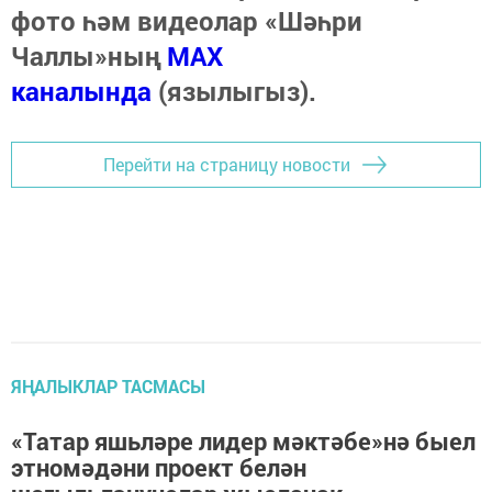
фото һәм видеолар «Шәһри
Чаллы»ның
MAX
каналында
(язылыгыз).
Перейти на страницу новости
ЯҢАЛЫКЛАР ТАСМАСЫ
«Татар яшьләре лидер мәктәбе»нә быел
этномәдәни проект белән