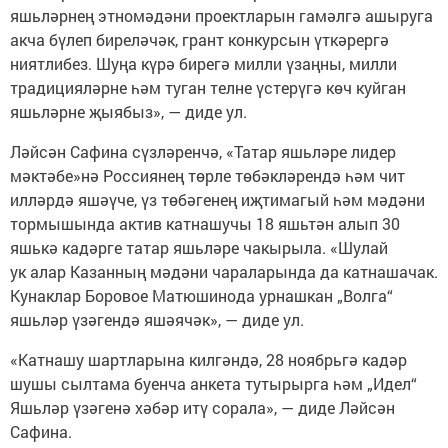
яшьләрнең этномәдәни проектларын гамәлгә ашыруга
акча бүлеп биреләчәк, грант конкурсын үткәрергә
ниятлибез. Шуңа күрә бирегә милли үзаңны, милли
традицияләрне һәм туган телне үстерүгә көч куйган
яшьләрне җыябыз», — диде ул.
Ләйсән Сафина сүзләренчә, «Татар яшьләре лидер
мәктәбе»нә Россиянең төрле төбәкләрендә һәм чит
илләрдә яшәүче, үз төбәгенең иҗтимагый һәм мәдәни
тормышында актив катнашучы 18 яшьтән алып 30
яшькә кадәрге татар яшьләре чакырыла. «Шулай
ук алар Казанның мәдәни чараларында да катнашачак.
Кунаклар Боровое Матюшинода урнашкан „Волга“
яшьләр үзәгендә яшәячәк», — диде ул.
«Катнашу шартларына килгәндә, 28 ноябрьгә кадәр
шушы сылтама буенча анкета тутырырга һәм „Идел“
Яшьләр үзәгенә хәбәр итү сорала», — диде Ләйсән
Сафина.