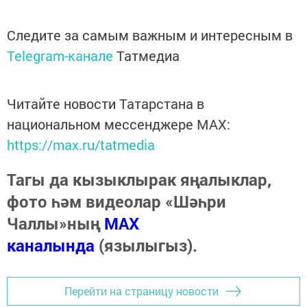
Следите за самым важным и интересным в
Telegram-канале
Татмедиа
Читайте новости Татарстана в
национальном мессенджере MАХ:
https://max.ru/tatmedia
Тагы да кызыклырак яңалыклар,
фото һәм видеолар «Шәһри
Чаллы»ның
MAX
каналында
(язылыгыз).
Перейти на страницу новости