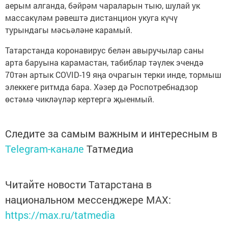
аерым алганда, бәйрәм чараларын тыю, шулай ук
массакүләм рәвештә дистанцион укуга күчү
турындагы мәсьәләне карамый.
Татарстанда коронавирус белән авыручылар саны
арта баруына карамастан, табиблар тәүлек эчендә
70тән артык COVID-19 яңа очрагын терки инде, тормыш
элеккеге ритмда бара. Хәзер дә Роспотребнадзор
өстәмә чикләүләр кертергә җыенмый.
Следите за самым важным и интересным в
Telegram-канале
Татмедиа
Читайте новости Татарстана в
национальном мессенджере MАХ:
https://max.ru/tatmedia