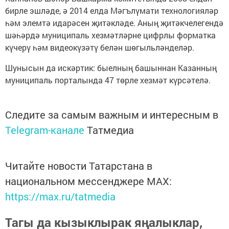
бирле эшләде, ә 2014 елда Мәгълүмати технологияләр
һәм элемтә идарәсен җитәкләде. Аның җитәкчелегендә
шәһәрдә муниципаль хезмәтләрне цифрлы форматка
күчерү һәм видеокүзәтү белән шөгыльләнделәр.
Шунысын да искәртик: быелның башыннан Казанның
муниципаль порталында 47 төрле хезмәт күрсәтелә.
Следите за самым важным и интересным в
Telegram-канале
Татмедиа
Читайте новости Татарстана в
национальном мессенджере MАХ:
https://max.ru/tatmedia
Тагы да кызыклырак яңалыклар,