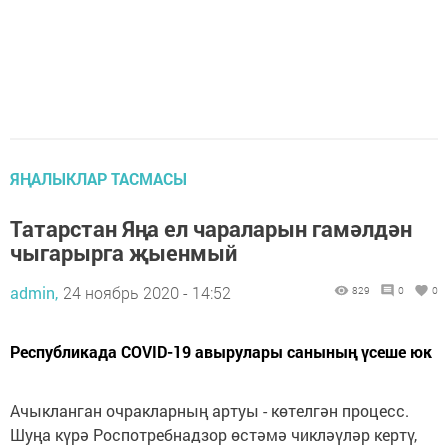
ЯҢАЛЫКЛАР ТАСМАСЫ
Татарстан Яңа ел чараларын гамәлдән
чыгарырга җыенмый
admin,
24 ноябрь 2020 - 14:52
829
0
0
Республикада COVID-19 авырулары санының үсеше юк
Ачыкланган очракларның артуы - көтелгән процесс.
Шуңа күрә Роспотребнадзор өстәмә чикләүләр кертү,