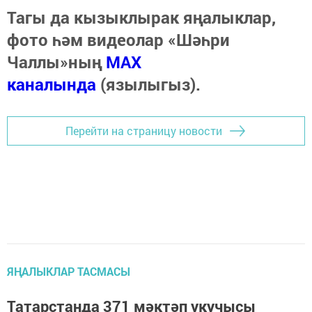
Тагы да кызыклырак яңалыклар,
фото һәм видеолар «Шәһри
Чаллы»ның
MAX
каналында
(язылыгыз).
Перейти на страницу новости
ЯҢАЛЫКЛАР ТАСМАСЫ
Татарстанда 371 мәктәп укучысы