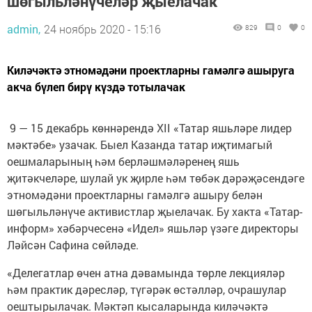
шөгыльләнүчеләр җыелачак
admin,
24 ноябрь 2020 - 15:16
829
0
0
Киләчәктә этномәдәни проектларны гамәлгә ашыруга
акча бүлеп бирү күздә тотылачак
9 — 15 декабрь көннәрендә XII «Татар яшьләре лидер
мәктәбе» узачак. Быел Казанда татар иҗтимагый
оешмаларының һәм берләшмәләренең яшь
җитәкчеләре, шулай ук җирле һәм төбәк дәрәҗәсендәге
этномәдәни проектларны гамәлгә ашыру белән
шөгыльләнүче активистлар җыелачак. Бу хакта «Татар-
информ» хәбәрчесенә «Идел» яшьләр үзәге директоры
Ләйсән Сафина сөйләде.
«Делегатлар өчен атна дәвамында төрле лекцияләр
һәм практик дәресләр, түгәрәк өстәлләр, очрашулар
оештырылачак. Мәктәп кысаларында киләчәктә