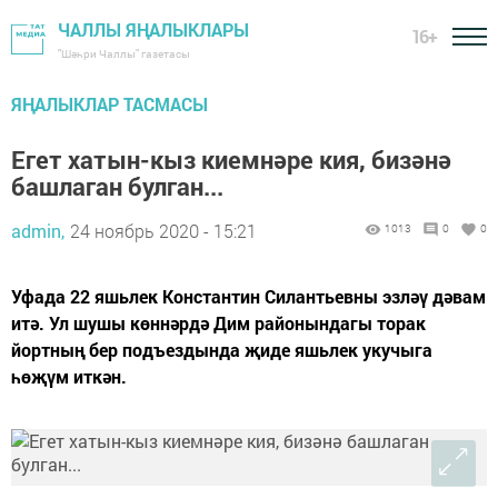
ЧАЛЛЫ ЯҢАЛЫКЛАРЫ
16+
"Шәһри Чаллы" газетасы
ЯҢАЛЫКЛАР ТАСМАСЫ
Егет хатын-кыз киемнәре кия, бизәнә
башлаган булган...
admin,
24 ноябрь 2020 - 15:21
1013
0
0
Уфада 22 яшьлек Константин Силантьевны эзләү дәвам
итә. Ул шушы көннәрдә Дим районындагы торак
йортның бер подъездында җиде яшьлек укучыга
һөҗүм иткән.