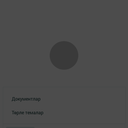
Документлар
Төрле темалар