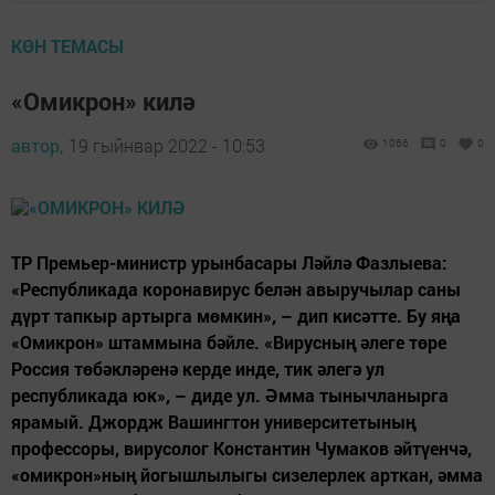
КӨН ТЕМАСЫ
«Омикрон» килә
автор,
19 гыйнвар 2022 - 10:53
1066
0
0
ТР Премьер-министр урынбасары Ләйлә Фазлыева:
«Республикада коронавирус белән авыручылар саны
дүрт тапкыр артырга мөмкин», – дип кисәтте. Бу яңа
«Омикрон» штаммына бәйле. «Вирусның әлеге төре
Россия төбәкләренә керде инде, тик әлегә ул
республикада юк», – диде ул. Әмма тынычланырга
ярамый. Джордж Вашингтон университетының
профессоры, вирусолог Константин Чумаков әйтүенчә,
«омикрон»ның йогышлылыгы сизелерлек арткан, әмма