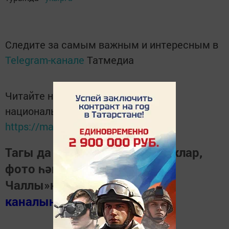
Следите за самым важным и интересным в
Telegram-канале
Татмедиа
Читайте новости Татарстана в
национальном мессенджере MАХ:
https://max.ru/tatmedia
Тагы да кызыклырак яңалыклар,
фото һәм видеолар «Шәһри
Чаллы»ның
MAX
каналында
(язылыгыз).