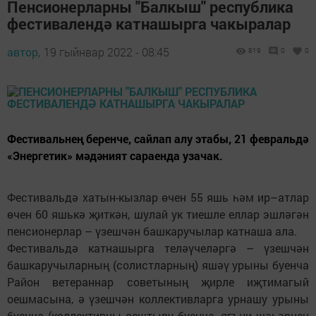
Пенсионерларны "Балкыш" республика
фестивалендә катнашырга чакыралар
автор,
19 гыйнвар 2022 - 08:45
819
0
0
Фестивальнең беренче, сайлап алу этабы, 21 февральдә
«Энергетик» мәдәният сараенда узачак.
Фестивальдә хатын-кызлар өчен 55 яшь һәм ир–атлар
өчен 60 яшькә җиткән, шулай ук тиешле еллар эшләгән
пенсионерлар – үзешчән башкаручылар катнаша ала.
Фестивальдә катнашырга теләүчеләргә – үзешчән
башкаручыларның (солистларның) яшәү урыны буенча
Район ветераннар советының җирле иҗтимагый
оешмасына, ә үзешчән коллективларга урнашу урыны
буенча (коллективны оештыру буенча, ягъни шәһәрнең