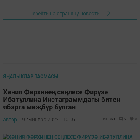
Перейти на страницу новости
ЯҢАЛЫКЛАР ТАСМАСЫ
Хәния Фәрхинең сеңлесе Фирүзә
Ибәтуллина Инстаграммдагы битен
ябарга мәҗбүр булган
автор,
19 гыйнвар 2022 - 10:06
1068
0
0