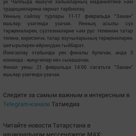
ук Чаллыда яшәүче халыкларның мәдәниятенә һәм
традицияләренә хөрмәт тәрбияләү.
Уенның сайлау турлары 11-17 февральдә “Заман”
яшьләр үзәгендә узачак. Уенның асылы сүз
тәрҗемәләрен, сүзтезмәләрне һәм рус теленнән татар
теленә, киресенчә, татар язучыларының тәрҗемәләрен,
шигырьләрен өйрәнүдән гыйбарәт.
Йомгаклау этабында уен финалы булачак, анда 3
команда - җиңүчеләр көч сынашачак.
Финал уены 21 февральдә 14:00 сәгатьтә “Заман”
яшьләр үзәгендә узачак.
Следите за самым важным и интересным в
Telegram-канале
Татмедиа
Читайте новости Татарстана в
национальном мессенджере MАХ: