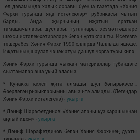
ел дәвамында халык соравы буенча газетада «Хәния
Фәрхи турында яңа истәлекләр» рубрикасы чыгып
барды. Анда җырчының иҗатын яраткан
тамашачылары, дуслары, туганнары, хезмәттәшләре
шәхси истәлек-хәтирәләре белән уртаклашты. Исегезгә
төшерәбез, Хәния Фәрхи 1990 елларда Чаллыда яшәде.
Иҗатының шаулап чәчәк атуы да шул чорга туры килә.
Хәния Фәрхи турында чыккан материаллар түбәндәге
сылтамалар аша укый аласыз.
* Кунакка килеп җитә алмады шул бәгырькәем…
Әзерләгән ризыкларымны авыз итә алмады. (Легендар
Хәния Фәрхи истәлегенә) -
укырга
* Дәниф Шәрәфетдинов: «Хәния апаны күз карашыннан
аңлый идем» -
укырга
* Дәниф Шәрәфетдинов белән Хәния Фәрхинең дуэты
турында -
укырга