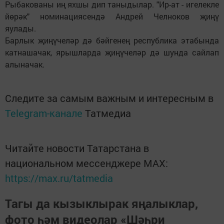
Рыбакованы иң яхшы дип таныдылар. "Ир-ат - игелекле
йөрәк" номинациясендә Андрей Челноков җиңү
яулады.
Барлык җиңүчеләр дә бәйгенең республика этабында
катнашачак, ярышларда җиңүчеләр дә шунда сайлап
алыначак.
Следите за самым важным и интересным в
Telegram-канале
Татмедиа
Читайте новости Татарстана в
национальном мессенджере MАХ:
https://max.ru/tatmedia
Тагы да кызыклырак яңалыклар,
фото һәм видеолар «Шәһри