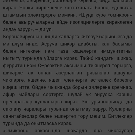
әйтүенчә, авыруның билгеләре күренсә, өйдә калырга
кирәк. Чөнки чирле кеше хастаханәгә барса, «дельта»
штаммын эләктерергә мөмкин. «Шуңа күрә «омикрон»
белән авыручыларны өйдә изоляцияләргә кирәклеген
аңлау зарур», – ди ул.
Коронавирусның нинди хәлләргә китерүе барыбызга да
мәгълүм инде. Аеруча шикәр диабеты, кан басымы
белән интеккән һәм таза кешеләргә иммунитетны
ныгыту турында уйларга кирәк. Табиб кандагы шикәр,
ферритин һәм С–реактив аксымны тикшереп торырга,
шикәрле, ак оннан әзерләнгән ризыклар ашауны
чикләргә, яшелчә, яшел үләннәргә өстенлек бирергә
киңәш итте. Өйдән чыкканда борын эчләренә кремнар,
эфир майлары сөртергә, шулай ук вируска каршы
препаратлар кулланырга кирәк. Эш урыннарында да
саклану чаралары турында онытмау зарур. Кулларны
санитайзерлар белән эшкәртеп тору мөһим. Битлекләр
турында да онытмаска кирәк.
«Омикрон» аркасында шәһәрдә яңа чикләүләр