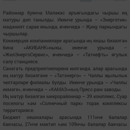
Районнар буенча Мәләкәс аръягындагы чыршы иң
матуры дип танылды. Икенче урында – «Энергетик»
мәдәният сарае янында, өченчедә – Җиңү паркындагы
чыршылар.
Коммерция компанияләре арасында иң яхшы бизәлгән
бина «АКИБАНК»ныкы, икенче урында –
«ЖилЭнергоСервис», өченчедә – «Татнефть» ягулык
салу станциясе.
Сәнәгать предприятиеләренә килгәндә, алар арасында
иң матур бизәлгәне – «Татэнерго» – Чаллы җылылык
челтәрләре филиалы булды. Икенче урында – «Чаллы
икмәге», өченчедә – «КАМАЗ»ның Пресс-рам заводы.
Иң матур бизәлгән микрорайоннар – 39 комплекс, Суар
поселогы һәм «Солнечный парк» торак комплексы
территориясе.
Бюджет оешмалары арасында 111нче балалар
бакчасы, 27нче мәктәп һәм 109нчы балалар бакчасы