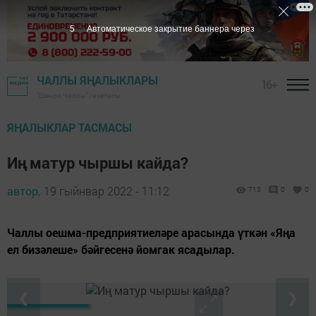
5
Автоматическое закрытие баннера через
ЧАЛЛЫ ЯҢАЛЫКЛАРЫ
16+
"Шәһри Чаллы" газетасы
ЯҢАЛЫКЛАР ТАСМАСЫ
Иң матур чыршы кайда?
автор,
19 гыйнвар 2022 - 11:12
713
0
0
Чаллы оешма-предприятиеләре арасында үткән «Яңа
ел бизәлеше» бәйгесенә йомгак ясадылар.
❮
❯