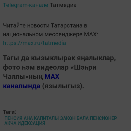
Telegram-канале
Татмедиа
Читайте новости Татарстана в
национальном мессенджере MАХ:
https://max.ru/tatmedia
Тагы да кызыклырак яңалыклар,
фото һәм видеолар «Шәһри
Чаллы»ның
MAX
каналында
(язылыгыз).
Теги:
ПЕНСИЯ АНА КАПИТАЛЫ ЗАКОН БАЛА ПЕНСИОНЕР
АКЧА ИДЕКСАЦИЯ