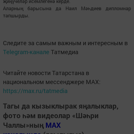
җиңүчеләр исемлегенә керде.
Аларның барысына да Наил Мәһдиев дипломнар
тапшырды.
Следите за самым важным и интересным в
Telegram-канале
Татмедиа
Читайте новости Татарстана в
национальном мессенджере MАХ:
https://max.ru/tatmedia
Тагы да кызыклырак яңалыклар,
фото һәм видеолар «Шәһри
Чаллы»ның
MAX