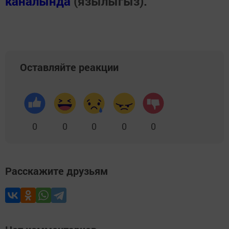
каналында
(язылыгыз).
Оставляйте реакции
0
0
0
0
0
Расскажите друзьям