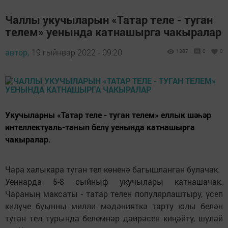
Чаллы укучыларын «Татар теле - туган
телем» уенында катнашырга чакыралар
автор,
19 гыйнвар 2022 - 09:20
1307
0
0
Укучыларны «Татар теле - туган телем» еллык шәһәр
интеллектуаль-танып белү уенында катнашырга
чакыралар.
Чара халыкара туган тел көненә багышланган булачак.
Уеннарда 5-8 сыйныф укучылары катнашачак.
Чараның максаты - татар телен популярлаштыру, үсеп
килүче буынны милли мәдәнияткә тарту юлы белән
туган тел турында белемнәр даирәсен киңәйтү, шулай