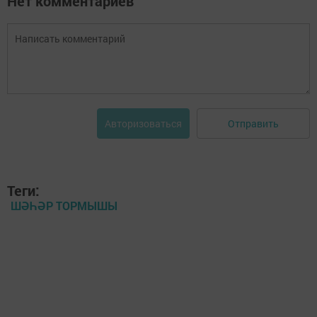
Нет комментариев
Отправить
Авторизоваться
Теги:
ШӘҺӘР ТОРМЫШЫ