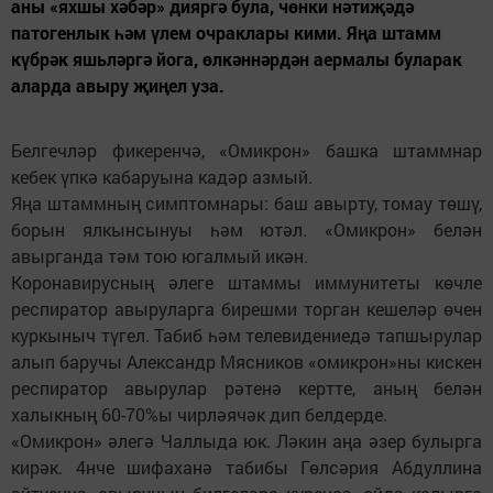
аны «яхшы хәбәр» дияргә була, чөнки нәтиҗәдә
патогенлык һәм үлем очраклары кими. Яңа штамм
күбрәк яшьләргә йога, өлкәннәрдән аермалы буларак
аларда авыру җиңел уза.
Белгечләр фикеренчә, «Омикрон» башка штаммнар
кебек үпкә кабаруына кадәр азмый.
Яңа штаммның симптомнары: баш авырту, томау төшү,
борын ялкынсынуы һәм ютәл. «Омикрон» белән
авырганда тәм тою югалмый икән.
Коронавирусның әлеге штаммы иммунитеты көчле
респиратор авыруларга бирешми торган кешеләр өчен
куркыныч түгел. Табиб һәм телевидениедә тапшырулар
алып баручы Александр Мясников «омикрон»ны кискен
респиратор авырулар рәтенә кертте, аның белән
халыкның 60-70%ы чирләячәк дип белдерде.
«Омикрон» әлегә Чаллыда юк. Ләкин аңа әзер булырга
кирәк. 4нче шифаханә табибы Гөлсәрия Абдуллина