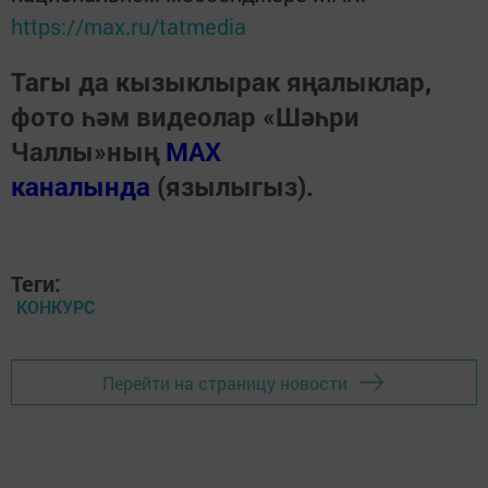
https://max.ru/tatmedia
Тагы да кызыклырак яңалыклар,
фото һәм видеолар «Шәһри
Чаллы»ның
MAX
каналында
(язылыгыз).
Теги:
КОНКУРС
Перейти на страницу новости