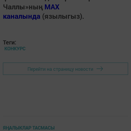
Чаллы»ның
MAX
каналында
(язылыгыз).
Теги:
КОНКУРС
Перейти на страницу новости
ЯҢАЛЫКЛАР ТАСМАСЫ