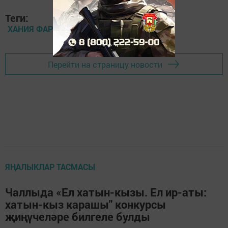
Теги:
ХАНИЯ ФАРХИ
Перейти на страницу новости
ЯҢАЛЫКЛАР ТАСМАСЫ
Чаллыда «Ел хатын-кызы. Ел ир-аты:
хатын-кыз карашы" конкурсы
җиңүчеләре билгеле булды