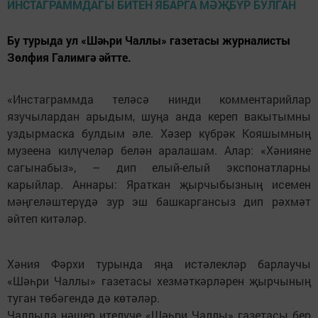
Бу турыда ул «Шәһри Чаллы» газетасы журналисты
Зөлфия Галимгә әйтте.
«Инстаграммда теләсә нинди комментарийлар
язучылардан арыдым, шуңа анда кереп вакытымны
уздырмаска булдым әле. Хәзер күбрәк Кояшымның
музеена килүчеләр белән аралашам. Алар: «Хәнияне
сагынабыз», – дип елый-елый экспонатларны
карыйлар. Аннары: Яраткан җырчыбызның исемен
мәңгеләштерүдә зур эш башкаргансыз дип рәхмәт
әйтеп китәләр.
Хәния Фәрхи турында яңа истәлекләр барлаучы
«Шәһри Чаллы» газетасы хезмәткәрләрен җырчының
туган төбәгендә дә көтәләр.
Чаллыда нәшер ителүче «Шәһри Чаллы» газетасы бер