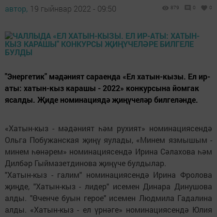
автор,
19 гыйнвар 2022 - 09:50
879
0
0
"Энергетик" мәдәният сараенда «Ел хатын-кызы. Ел ир-
аты: хатын-кыз карашы - 2022» конкурсына йомгак
ясалды. Җиде номинациядә җиңүчеләр билгеләнде.
«Хатын-кыз - мәдәният һәм рухият» номинациясендә
Ольга Побужанская җиңү яулады, «Минем язмышым -
минем һөнәрем» номинациясендә Ирина Сәлахова һәм
Дилбәр Гыймазетдинова җиңүче булдылар.
"Хатын-кыз - галим" номинациясендә Ирина Фролова
җиңде, "Хатын-кыз - лидер" исемен Динара Динушова
алды. "Өченче буын герое" исемен Людмила Гадалина
алды. «Хатын-кыз - ел үрнәге» номинациясендә Юлия