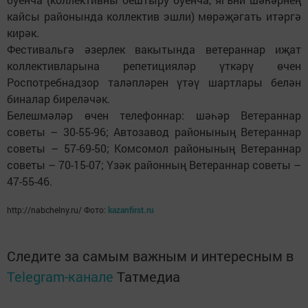
кайсы районында коллектив эшли) мөрәҗәгать итәргә
кирәк.
Фестивальгә әзерлек вакытында ветераннар иҗат
коллективларына репетицияләр үткәрү өчен
Роспотребнадзор таләпләрен үтәү шартлары белән
биналар биреләчәк.
Белешмәләр өчен телефоннар: шәһәр Ветераннар
советы – 30-55-96; Автозавод районының Ветераннар
советы – 57-69-50; Комсомол районының Ветераннар
советы – 70-15-07; Үзәк районның Ветераннар советы –
47-55-46.
http://nabchelny.ru/ Фото:
kazanfirst.ru
Следите за самым важным и интересным в
Telegram-канале
Татмедиа