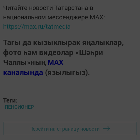
Читайте новости Татарстана в
национальном мессенджере MАХ:
https://max.ru/tatmedia
Тагы да кызыклырак яңалыклар,
фото һәм видеолар «Шәһри
Чаллы»ның
MAX
каналында
(язылыгыз).
Теги:
ПЕНСИОНЕР
Перейти на страницу новости