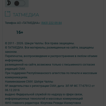
Телефон АО «ТАТМЕДИА»:
(843) 222 09 84
16+
© 2011 - 2026. Шәһри Чаллы. Все права защищены.
© ТАТМЕДИА. Все материалы, размещенные на сайте, защищены
законом.
Перепечатка, воспроизведение и распространение в любом объеме
информации,
размещенной на сайте, возможна только с письменного согласия
редакций СМИ.
При поддержке Республиканского агентства по печати и массовым
коммуникациям.
Наименование СМИ: Шəhри Чаллы
№ свидетельства о регистрации СМИ, дата: ЭЛ № ФС 77-67912 от
06.12.2016
выдано Федеральной службой по надзору в сфере связи,
информационных технологий и массовых коммуникаций
ФИО главного редактора: Юсупова Резида Махмутовна