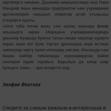
кертелергә мөмкин. Дүшәмбе киңәшмәсендә мэр Наил
Мәһдиев якын көннәрдә предприятие һәм учреждение
җитәкчеләрен чакырып оператив штаб утырышы
үткәрергә кушты.
«Алга таба ничек яшәү һәм эшләү хакында фикер
алышырга кирәк. Медицина учреждениеләрендә
урыннар булдыру буенча тагын нинди чаралар күрергә
кирәк, кеше күп була торган урыннарда инде өстәмә
чикләүләр кертү таләп ителәдер, мөгаен. Мәскәүдә һәм
башка кайбер төбәкләрдә коронавируска бәйле
хәлләрне күреп торабыз. Барыбыз да моңа әзер
булырга тиеш», – дип искәртте мэр.
Зөлфия Фоатова
Следите за самым важным и интересным в