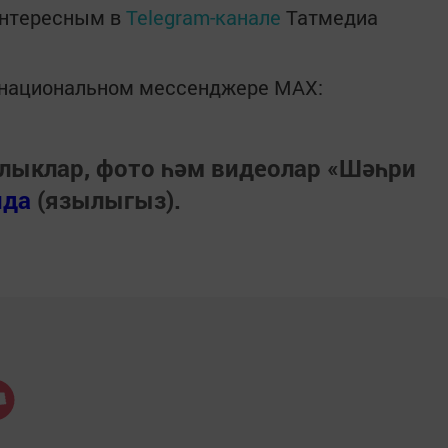
интересным в
Telegram-канале
Татмедиа
в национальном мессенджере MАХ:
лыклар, фото һәм видеолар «Шәһри
нда
(язылыгыз).