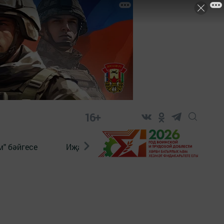
16+
" бәйгесе
Иҗат
Реклама
Онлайн язы