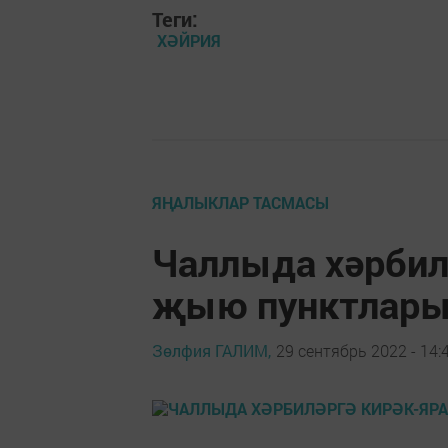
Теги:
ХӘЙРИЯ
ЯҢАЛЫКЛАР ТАСМАСЫ
Чаллыда хәрбил
җыю пунктлар
Зөлфия ГАЛИМ,
29 сентябрь 2022 - 14: