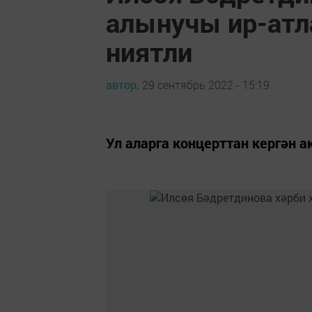
алынучы ир-атл
ниятли
автор,
29 сентябрь 2022 - 15:19
Ул аларга концерттан кергән а