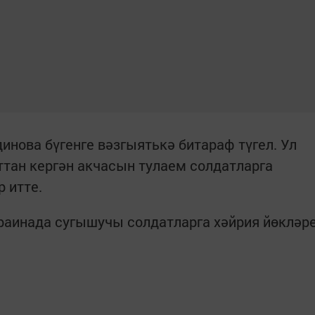
нова бүгенге вәзгыятькә битараф түгел. Ул
ттан кергән акчасын тулаем солдатларга
 итте.
раинада сугышучы солдатларга хәйрия йөкләр