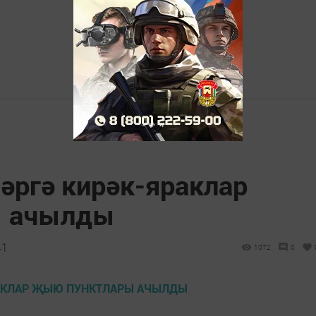
әргә кирәк-яраклар
ы ачылды
41
1072
0