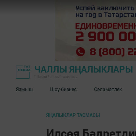
ЧАЛЛЫ ЯҢАЛЫКЛАРЫ
"Шәһри Чаллы" газетасы
Язмыш
Шоу-бизнес
Сәламәтлек
ЯҢАЛЫКЛАР ТАСМАСЫ
Илсөя Бәдретди