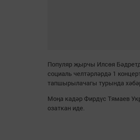
Популяр җырчы Илсөя Бәдретди
социаль челтәрләрдә 1 концер
тапшырылачагы турында хәбәр
Моңа кадәр Фирдүс Тямаев Ук
озаткан иде.