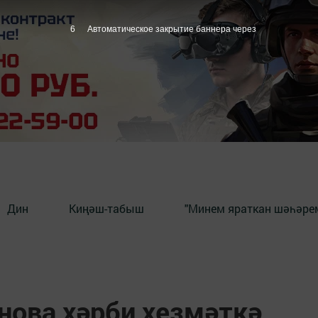
5
Автоматическое закрытие баннера через
Дин
Киңәш-табыш
"Минем яраткан шәһәрем
нова хәрби хезмәткә