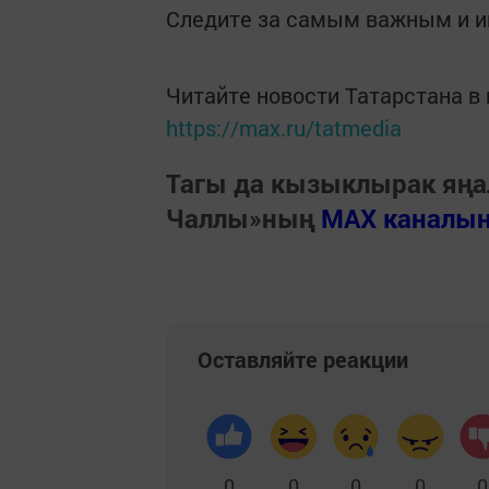
Следите за самым важным и 
Читайте новости Татарстана 
https://max.ru/tatmedia
Тагы да кызыклырак яңа
Чаллы»ның
MAX каналы
Оставляйте реакции
0
0
0
0
0