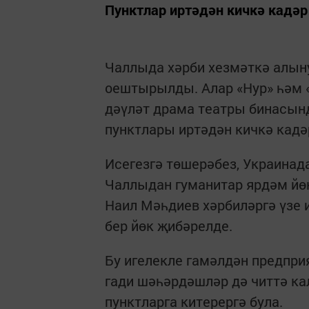
Пунктлар иртәдән кичкә кадәр
Чаллыда хәрби хезмәткә алын
оештырылды. Алар «Нур» һәм 
дәүләт драма театры бинасынд
пунктлары иртәдән кичкә кадә
Исегезгә төшерәбез, Украинад
Чаллыдан гуманитар ярдәм йө
Наил Мәһдиев хәрбиләргә үзе
бер йөк җибәрелде.
Бу игелекле гамәлдән предпр
гади шәһәрдәшләр дә читтә ка
пунктларга китерергә була.