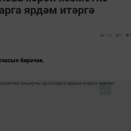
арга ярдәм итәргә
1234
0
кчасын бирәчәк.