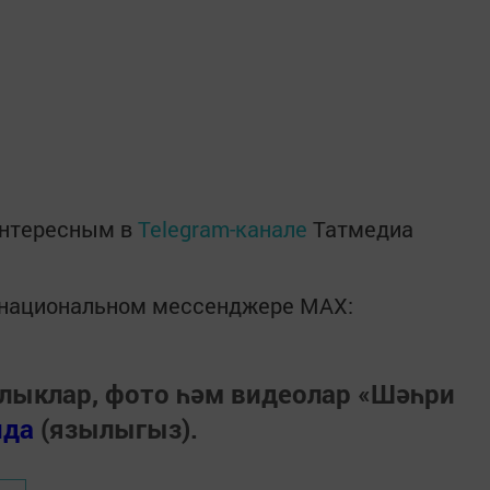
интересным в
Telegram-канале
Татмедиа
в национальном мессенджере MАХ:
лыклар, фото һәм видеолар «Шәһри
нда
(язылыгыз).