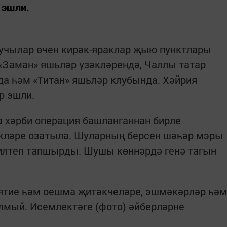
 эшли.
учылар өчен кирәк-яраклар җыю пунктлары
«Заман» яшьләр үзәкләрендә, Чаллы татар
а һәм «Титан» яшьләр клубында. Хәйрия
р эшли.
а хәрби операция башланганнан бирле
кләре озатыла. Шуларның берсен шәһәр мэры
 илтеп тапшырды. Шушы көннәрдә генә тагын
иятие һәм оешма җитәкчеләре, эшмәкәрләр һәм
лмый. Исемлектәге (фото) әйберләрне