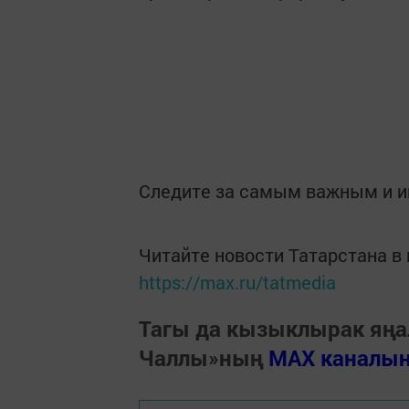
Следите за самым важным и 
Читайте новости Татарстана 
https://max.ru/tatmedia
Тагы да кызыклырак яңа
Чаллы»ның
MAX каналы