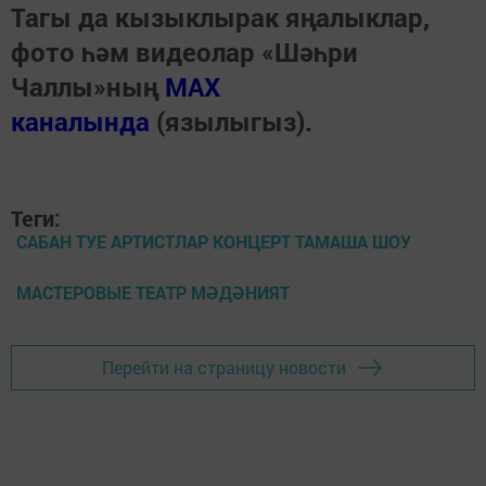
Тагы да кызыклырак яңалыклар,
фото һәм видеолар «Шәһри
Чаллы»ның
MAX
каналында
(язылыгыз).
Теги:
САБАН ТУЕ АРТИСТЛАР КОНЦЕРТ ТАМАША ШОУ
МАСТЕРОВЫЕ ТЕАТР МӘДӘНИЯТ
Перейти на страницу новости