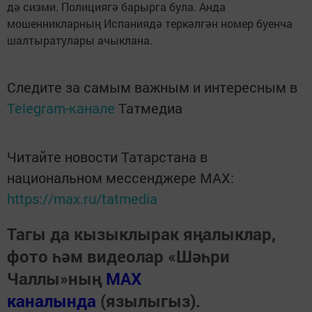
дә сизми. Полициягә барырга була. Анда
мошенникларның Испаниядә теркәлгән номер буенча
шалтыратулары ачыклана.
Следите за самым важным и интересным в
Telegram-канале
Татмедиа
Читайте новости Татарстана в
национальном мессенджере MАХ:
https://max.ru/tatmedia
Тагы да кызыклырак яңалыклар,
фото һәм видеолар «Шәһри
Чаллы»ның
MAX
каналында
(язылыгыз).