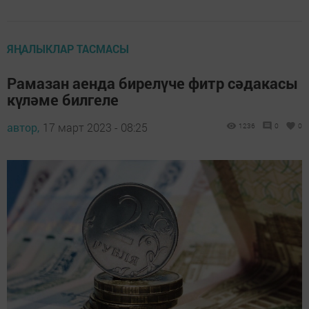
ЯҢАЛЫКЛАР ТАСМАСЫ
Рамазан аенда бирелүче фитр сәдакасы
күләме билгеле
автор,
17 март 2023 - 08:25
1236
0
0