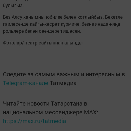
булыгыз.
Без Алсу ханымны юбилее белән котлыйбыз. Бәхетле
гаиләсендә кайгы-хәсрәт күрмичә, безне яңадан-яңа
рольләре белән сөендереп яшәсен.
Фотолар/ театр сайтыннан алынды
Следите за самым важным и интересным в
Telegram-канале
Татмедиа
Читайте новости Татарстана в
национальном мессенджере MАХ:
https://max.ru/tatmedia