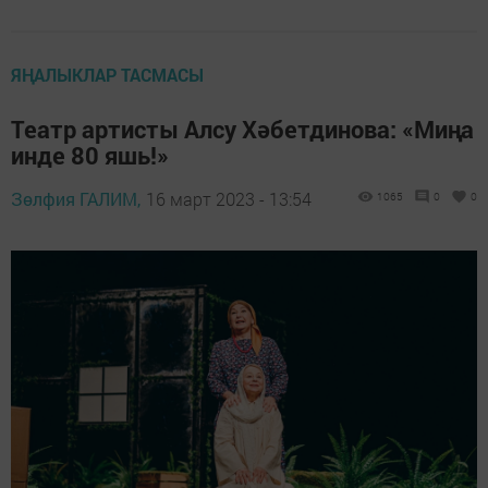
ЯҢАЛЫКЛАР ТАСМАСЫ
Театр артисты Алсу Хәбетдинова: «Миңа
инде 80 яшь!»
Зөлфия ГАЛИМ,
16 март 2023 - 13:54
1065
0
0