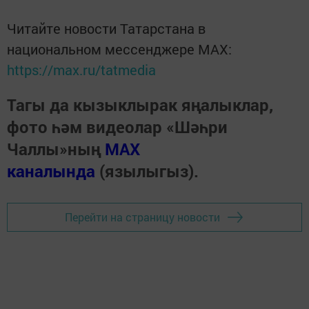
Читайте новости Татарстана в
национальном мессенджере MАХ:
https://max.ru/tatmedia
Тагы да кызыклырак яңалыклар,
фото һәм видеолар «Шәһри
Чаллы»ның
MAX
каналында
(язылыгыз).
Перейти на страницу новости