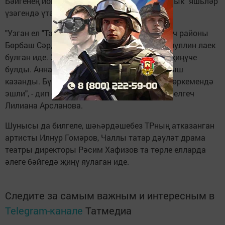
Бәйгенең йомгаклау этабы 25 мартта "Шатлык" яшьләр
үзәгендә үтәчәк.
"Узган ел "Татар егете - 2022" исеменә Балтач районы
Бөрбаш Сәрдегәне авылы егете Инсаф Халиуллин лаек
булган иде. 35 егет арасыннан ул абсолют җиңүче
булды. Аннан соң да бик күп бәйгеләрдә уңыш
казанды. Бүгенге көндә ул Фирдүс Тямаев төркемендә
эшли", - дип сөйләде проект өчен җаваплы белгеч
Лилиана Арсланова.
Шунысы да билгеле, шәһәрдәшебез ТРның атказанган
артисты Илнур Гомәров, Чаллы татар дәүләт драма
театры директоры Рәсим Хафизов та төрле елларда
әлеге бәйгедә җиңү яулаган иде.
Следите за самым важным и интересным в
Telegram-канале
Татмедиа