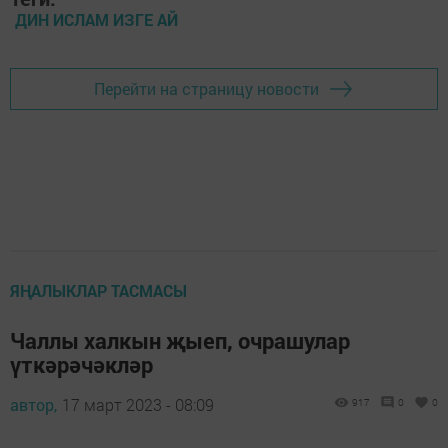
ДИН ИСЛАМ ИЗГЕ АЙ
Перейти на страницу новости
ЯҢАЛЫКЛАР ТАСМАСЫ
Чаллы халкын җыеп, очрашулар
үткәрәчәкләр
автор,
17 март 2023 - 08:09
917
0
0