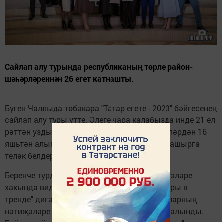
Сайлап алу турында республиканың төрле район-
шәһәрләреннән 26 егет катнашты.
Бүген Чаллыда төбәкара "Татар егете - 2023" бәйгесенең
сайлап алу туры үтте. Әлеге чара калабызда инде 21 ел
рәттән уздырыла. Анда төрле район-шәһәрләрдән 16
яшьтән алып 25 яшькә кадәрге 26 егет катнашырга
теләк белдерде.
Беренче турда егетләр жюри әгъзаларына үзләре
хакында видеопрезентация, эссе һәм "Татары в
тренде" дигән кыска ролик тәкъдим итте. Аларның
нәтиҗәләре буенча финалга 11 егет сайлап алынды.