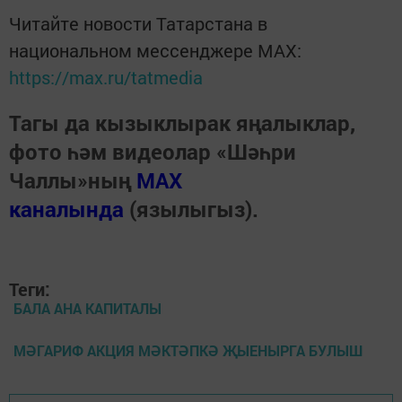
Читайте новости Татарстана в
национальном мессенджере MАХ:
https://max.ru/tatmedia
Тагы да кызыклырак яңалыклар,
фото һәм видеолар «Шәһри
Чаллы»ның
MAX
каналында
(язылыгыз).
Теги:
БАЛА АНА КАПИТАЛЫ
МӘГАРИФ АКЦИЯ МӘКТӘПКӘ ҖЫЕНЫРГА БУЛЫШ