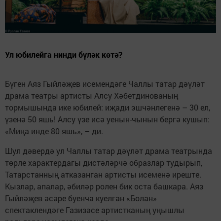
Ул юбилейга нинди бүләк көтә?
Бүген Аяз Гыйләҗев исемендәге Чаллы татар дәүләт
драма театры артисты Алсу Хәбетдинованың
тормышында ике юбилей: иҗади эшчәнлегенә – 30 ел,
үзенә 50 яшь! Алсу үзе исә уенын-чынын бергә кушып:
«Миңа инде 80 яшь», – ди.
Шул дәвердә ул Чаллы татар дәүләт драма театрында
төрле характердагы дистәләрчә образлар тудырып,
Татарстанның атказанган артисты исеменә иреште.
Кызлар, апалар, әбиләр ролен бик оста башкара. Аяз
Гыйләҗев әсәре буенча куелган «Болан»
спектаклендәге Газизәсе артистканың уңышлы