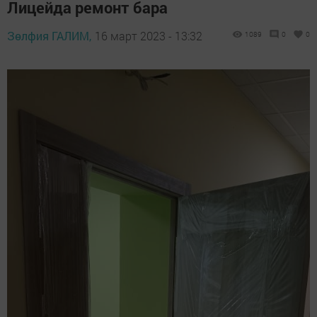
Лицейда ремонт бара
Зөлфия ГАЛИМ,
16 март 2023 - 13:32
1089
0
0