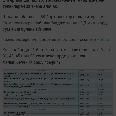
теләкләрен җиткерә алачак.
Шәһәрдә барлыгы 84 йорт яны тәртипкә китереләчәк.
Бу максатка республика бюджетыннан 1,9 миллиард
сум акча бүленеп бирелә.
Төзекләндереләчәк йорт ишегаллары исемлеге
монда
.
Үзәк районда 21 йорт яны тәртипкә китереләчәк. Алар
31, 43, 45 һәм 58 комплексларда урнашкан.
Халык белән очрашу графигы: