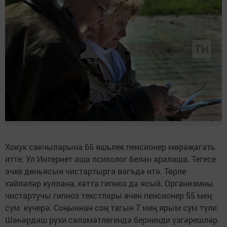
Хокук сакчыларына 65 яшьлек пенсионер мөрәҗәгать
итте. Ул Интернет аша психолог белән аралаша. Тегесе
эчке дөньясын чистартырга вәгъдә итә. Төрле
хәйләләр куллана, хәтта гипноз да ясый. Организмны
чистартучы гипноз текстлары өчен пенсионер 55 мең
сум күчерә. Соңыннан соң тагын 7 мең ярым сум түли.
Шәһәрдәш рухи сәламәтлегендә бернинди үзгәрешләр