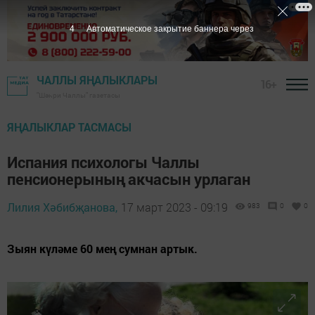
3
Автоматическое закрытие баннера через
ЧАЛЛЫ ЯҢАЛЫКЛАРЫ
16+
"Шәһри Чаллы" газетасы
ЯҢАЛЫКЛАР ТАСМАСЫ
Испания психологы Чаллы
пенсионерының акчасын урлаган
Лилия Хәбибҗанова,
17 март 2023 - 09:19
983
0
0
Зыян күләме 60 мең сумнан артык.