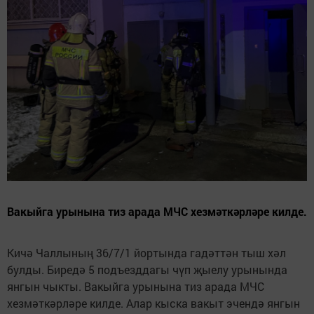
Вакыйга урынына тиз арада МЧС хезмәткәрләре килде.
Кичә Чаллының 36/7/1 йортында гадәттән тыш хәл
булды. Биредә 5 подъезддагы чүп җыелу урынында
янгын чыкты. Вакыйга урынына тиз арада МЧС
хезмәткәрләре килде. Алар кыска вакыт эчендә янгын