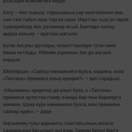
рольләре исемлегенә керде.
Алсу – бик тырыш, тормышның һәр мизгеленнән ямь
һәм тәм табып яши торган кеше. Иҗаттан тыш ул төрле
сценарийлар яза, рәсемнәр ясый. Бакчада эшләү,
җирдә казыну – яраткан шөгыле.
Бүген Алсуны дуслары, хезмәттәшләре туган көне
белән котлады. Юбилее уңаеннан, без дә әңгәмә
кордык.
Юбилярдан: «Сайлау мөмкинлеге булса, машина, әллә
«Тантана» премиясе алыр идеңме?» – дип сорадым.
«Машинаны кредитка да алып була, ә «Тантана»
премиясе артистка гомер эчендә бер генә бирелергә
мөмкин. Шуңа күрә мөмкинлек булса, мин премияне
сайлар идем», – диде.
Әңгәмәнең тулы варианты газетабызның киләсе
саннарында басылып чыгачак. Безнең белән бергә