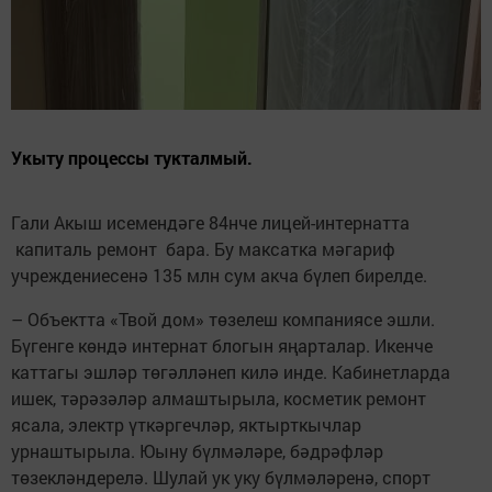
Укыту процессы тукталмый.
Гали Акыш исемендәге 84нче лицей-интернатта
капиталь ремонт бара. Бу максатка мәгариф
учреждениесенә 135 млн сум акча бүлеп бирелде.
– Объектта «Твой дом» төзелеш компаниясе эшли.
Бүгенге көндә интернат блогын яңарталар. Икенче
каттагы эшләр төгәлләнеп килә инде. Кабинетларда
ишек, тәрәзәләр алмаштырыла, косметик ремонт
ясала, электр үткәргечләр, яктырткычлар
урнаштырыла. Юыну бүлмәләре, бәдрәфләр
төзекләндерелә. Шулай ук уку бүлмәләренә, спорт