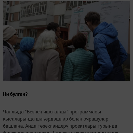
Ни булган?
Чаллыда “Безнең ишегалды” программасы
кысаларында шәһәрдәшләр белән очрашулар
башлана. Анда төзекләндерү проектлары турында
фикер алышачаклар. Һәркем үзенең тәкъдимнәрен,