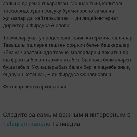
залына да ремонт каралган. Моннан тыш, капиталь
төзекләндерүдән соң уку бүлмәләренә заманча
җиһазлар да кайтарылачак, – ди лицей-интернат
директоры Фирдүсә Әюпова.
Төзүчеләр укыту процессына зыян китермичә эшлиләр.
Тавышлы эшләрне төштән соң, кич белән башкаралар.
«Без үз чиратабызда төзүче, малярларны вакытында
эш фронты белән тәэмин итәбез. Сыйныф бүлмәләрен
бушатабыз. Укучыларыбыз белән бергә лицеебызның
яңаруын көтәбез», – ди Фирдүсә Фәнәвисовна.
Фотолар лицей архивыннан
Следите за самым важным и интересным в
Telegram-канале
Татмедиа