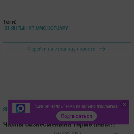
Теги:
01 ЯНГЫН УТ МЧС КОТКАРУ
Перейти на страницу новости
"Шәһри Чаллы" MAX каналына язылыгыз!
ЯҢАЛЫКЛАР ТАСМАСЫ
Подписаться
Чаллы бизнесменына төрмә яный?!
16 март 2023 -