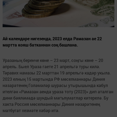
Ай календаре нигезендә, 2023 елда Рамазан ае 22
мартта кояш батканнан соң башлана.
Уразаның беренче көне – 23 март, соңгы көне – 20
апрель. Быел Ураза гаете 21 апрельгә туры килә.
Тәравих намазы 22 марттан 19 апрельгә кадәр укыла.
2023 елның 15 мартында РФ мөселманнары Диния
нәзарәтенең Голәмәләр шурасы утырышында кабул
ителгән «Рамазан аенда ураза тоту (2023)» дип аталган
дини бәяләмәдә шундый мәгълүматлар китерелә. Бу
хакта Россия мөселманнары Диния нәзарәтенең
матбугат хезмәте хәбәр итә.