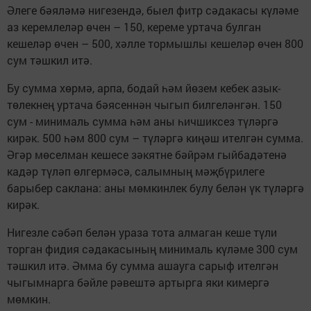
Әлеге бәяләмә нигезендә, быел фитр сәдакасы күләме
аз керемлеләр өчен – 150, кереме уртача булган
кешеләр өчен – 500, хәлле тормышлы кешеләр өчен 800
сум тәшкил итә.
Бу сумма хөрмә, арпа, бодай һәм йөзем кебек азык-
төлекнең уртача бәясеннән чыгып билгеләнгән. 150
сум - минималь сумма һәм аны һичшиксез түләргә
кирәк. 500 һәм 800 сум – түләргә киңәш ителгән сумма.
Әгәр мөселман кешесе зәкятне бәйрәм гыйбадәтенә
кадәр түләп өлгермәсә, салымның мәҗбүрилеге
барыбер саклана: аны мөмкинлек булу белән үк түләргә
кирәк.
Нигезле сәбәп белән ураза тота алмаган кеше түли
торган фидия сәдакасының минималь күләме 300 сум
тәшкил итә. Әмма бу сумма ашауга сарыф ителгән
чыгымнарга бәйле рәвештә артырга яки кимергә
мөмкин.