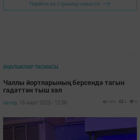
Перейти на страницу новости
ЯҢАЛЫКЛАР ТАСМАСЫ
Чаллы йортларының берсендә тагын
гадәттән тыш хәл
автор,
16 март 2023 - 12:36
1374
0
0