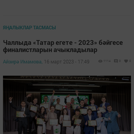
ЯҢАЛЫКЛАР ТАСМАСЫ
Чаллыда «Татар егете - 2023» бәйгесе
финалистларын ачыкладылар
Айзирә Имамова,
16 март 2023 - 17:49
1114
0
0