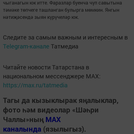
чыганагын юк итте. Фаразлар буенча чүп савытына
тәмәке төпчеге ташланган булырга мөмкин. Янгын
нәтиҗәсендә зыян күрүчеләр юк.
Следите за самым важным и интересным в
Telegram-канале
Татмедиа
Читайте новости Татарстана в
национальном мессенджере MАХ:
https://max.ru/tatmedia
Тагы да кызыклырак яңалыклар,
фото һәм видеолар «Шәһри
Чаллы»ның
MAX
каналында
(язылыгыз).