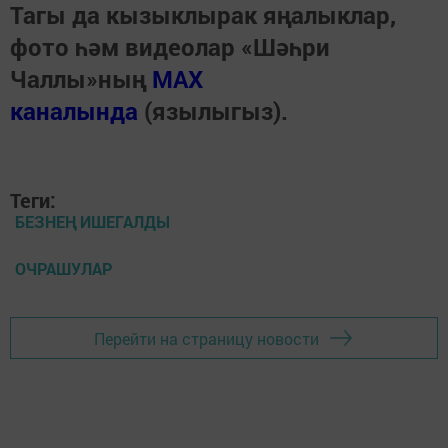
Тагы да кызыклырак яңалыклар,
фото һәм видеолар «Шәһри
Чаллы»ның
MAX
каналында
(язылыгыз).
Теги:
БЕЗНЕҢ ИШЕГАЛДЫ
ОЧРАШУЛАР
Перейти на страницу новости