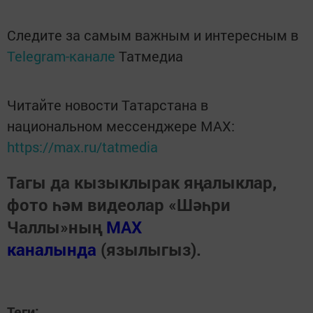
Следите за самым важным и интересным в
Telegram-канале
Татмедиа
Читайте новости Татарстана в
национальном мессенджере MАХ:
https://max.ru/tatmedia
Тагы да кызыклырак яңалыклар,
фото һәм видеолар «Шәһри
Чаллы»ның
MAX
каналында
(язылыгыз).
Теги: