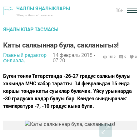
ЧАЛЛЫ ЯҢАЛЫКЛАРЫ
16+
"Шәһри Чаллы" газетасы
ЯҢАЛЫКЛАР ТАСМАСЫ
Каты салкыннар була, сакланыгыз!
Главный редактор
14 февраль 2018 -
1510
0
0
филиала,
07:20
Бүген төнлә Татарстанда -26-27 градус салкын булуы
хакында МЧС хәбәр таратты. 14 февральдән 15 ендә
каршы төндә каты суыклар булачак. Уйсу урыннарда
-30 градуска кадәр булуы бар. Көндез сындырачак:
температура -7, -10 градус кына була.