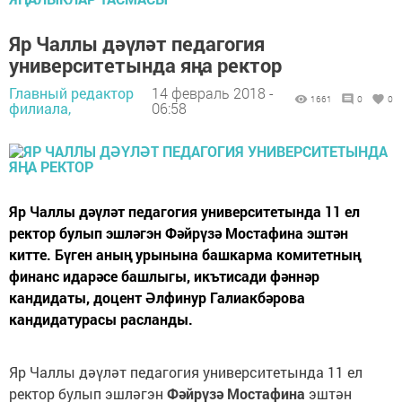
Яр Чаллы дәүләт педагогия
университетында яңа ректор
Главный редактор
14 февраль 2018 -
1661
0
0
филиала,
06:58
Яр Чаллы дәүләт педагогия университетында 11 ел
ректор булып эшләгэн Фәйрүзә Мостафина эштән
китте. Бүген аның урынына башкарма комитетның
финанс идарәсе башлыгы, икътисади фәннәр
кандидаты, доцент Әлфинур Галиакбәрова
кандидатурасы расланды.
Яр Чаллы дәүләт педагогия университетында 11 ел
ректор булып эшләгэн
Фәйрүзә Мостафина
эштән