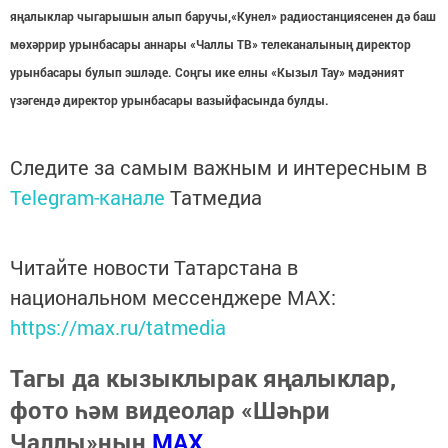
яңалыклар чыгарышын алып баручы,«Кунел» радиостанциясенен дә баш
мөхәррир урынбасары аннары «Чаллы ТВ» телеканалының директор
урынбасары булып эшләде. Соңгы ике елны «Кызыл Тау» мәдәният
үзәгендә директор урынбасары вазыйфасында булды.
Следите за самым важным и интересным в
Telegram-канале
Татмедиа
Читайте новости Татарстана в
национальном мессенджере MАХ:
https://max.ru/tatmedia
Тагы да кызыклырак яңалыклар,
фото һәм видеолар «Шәһри
Чаллы»ның
MAX