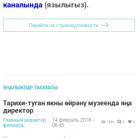
каналында
(язылыгыз).
Перейти на страницу новости
ЯҢАЛЫКЛАР ТАСМАСЫ
Тарихи-туган якны өйрәнү музеенда яңа
директор
Главный редактор
14 февраль 2018 -
1530
0
0
филиала,
06:45