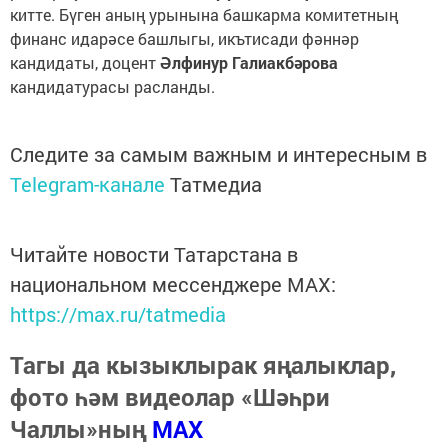
китте. Бүген аның урынына башкарма комитетның
финанс идарәсе башлыгы, икътисади фәннәр
кандидаты, доцент
Әлфинур Галиакбәрова
кандидатурасы расланды.
Следите за самым важным и интересным в
Telegram-канале
Татмедиа
Читайте новости Татарстана в
национальном мессенджере MАХ:
https://max.ru/tatmedia
Тагы да кызыклырак яңалыклар,
фото һәм видеолар «Шәһри
Чаллы»ның
MAX