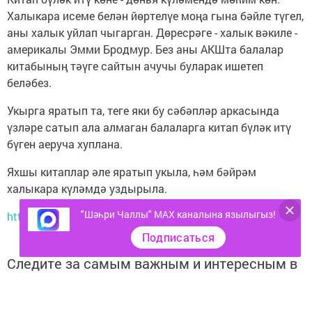
Халыкара исеме белән йөртелүе моңа гына бәйле түгел,
аны халык уйлап чыгарган. Дөресрәге - халык вәкиле -
америкалы Эмми Бродмур. Без аны АКШта балалар
китабының тәүге сайтын ачучы буларак ишетеп
беләбез.
Укырга яратып та, теге яки бу сәбәпләр аркасында
үзләре сатып ала алмаган балаларга китап бүләк итү
бүген аеруча хуплана.
Яхшы китаплар әле яратып укыла, һәм бәйрәм
халыкара күләмдә уздырыла.
"Шәһри Чаллы" MAX каналына язылыгыз!
http://tatar-inform.tatar/news/2018/02/14/157978/
Подписаться
Следите за самым важным и интересным в
Telegram-канале
Татмедиа