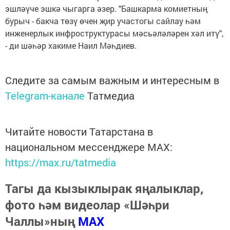
эшләүче эшкә чыгарга әзер. "Башкарма комиетның
бурыч - бакча төзү өчен җир участогы сайлау һәм
инженерлык инфроструктурасы мәсьәләләрен хәл итү",
- ди шәһәр хакиме Наил Мәһдиев.
Следите за самым важным и интересным в
Telegram-канале
Татмедиа
Читайте новости Татарстана в
национальном мессенджере MАХ:
https://max.ru/tatmedia
Тагы да кызыклырак яңалыклар,
фото һәм видеолар «Шәһри
Чаллы»ның
MAX