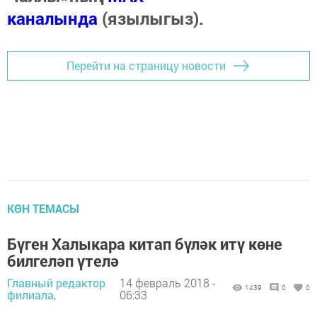
каналында
(язылыгыз).
Перейти на страницу новости
КӨН ТЕМАСЫ
Бүген Халыкара китап бүләк итү көне
билгеләп үтелә
Главный редактор
14 февраль 2018 -
1439
0
0
филиала,
06:33