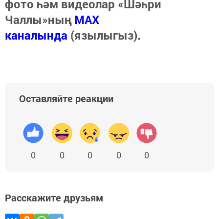
фото һәм видеолар «Шәһри
Чаллы»ның
MAX
каналында
(язылыгыз).
Оставляйте реакции
0
0
0
0
0
Расскажите друзьям