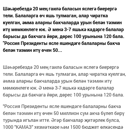
Шәһәребездә 20 мең гаилә баласын яслегә биерергә
тели. Балаларга өч яшь тулмаган, алар чиратка
куелган, әмма аларны бакчаларда урын белән тәэмин
итү мөмкинлеге юк. Ә менә 3-7 яшькә кадәрге балалар
барысы да бакчага йөри, дөрес 100 урынына 120 бала.
"Россия Президенты ясле яшендәге балаларны бакча
белән тәэмин итү өчен 50...
Шәһәребездә 20 мең гаилә баласын яслегә биерергә
тели. Балаларга өч яшь тулмаган, алар чиратка куелган,
әмма аларны бакчаларда урын белән тәэмин итү
мөмкинлеге юк. Ә менә 3-7 яшькә кадәрге балалар
барысы да бакчага йөри, дөрес 100 урынына 120 бала.
"Россия Президенты ясле яшендәге балаларны бакча
белән тәэмин итү өчен 50 миллион сум акча бүлеп бирү
турында игълан итте. Әгәр бакчалар җитәрлек булса,
1000 "КАМАЗ" хезмәткәре һәм 1500 бюджет өлкәсендә