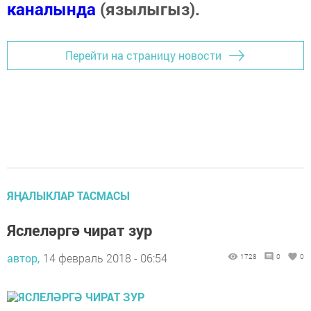
каналында
(язылыгыз).
Перейти на страницу новости
ЯҢАЛЫКЛАР ТАСМАСЫ
Яслеләргә чират зур
автор,
14 февраль 2018 - 06:54
1728
0
0