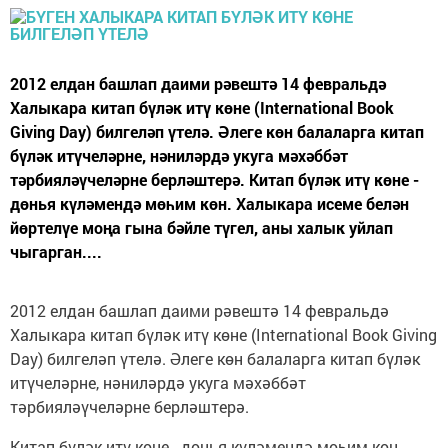
2012 елдан башлап даими рәвештә 14 февральдә
Халыкара китап бүләк итү көне (International Book
Giving Day) билгеләп үтелә. Әлеге көн балаларга китап
бүләк итүчеләрне, нәниләрдә укуга мәхәббәт
тәрбияләүчеләрне берләштерә. Китап бүләк итү көне -
дөнья күләмендә мөһим көн. Халыкара исеме белән
йөртелүе моңа гына бәйле түгел, аны халык уйлап
чыгарган....
2012 елдан башлап даими рәвештә 14 февральдә
Халыкара китап бүләк итү көне (International Book Giving
Day) билгеләп үтелә. Әлеге көн балаларга китап бүләк
итүчеләрне, нәниләрдә укуга мәхәббәт
тәрбияләүчеләрне берләштерә.
Китап бүләк итү көне - дөнья күләмендә мөһим көн.