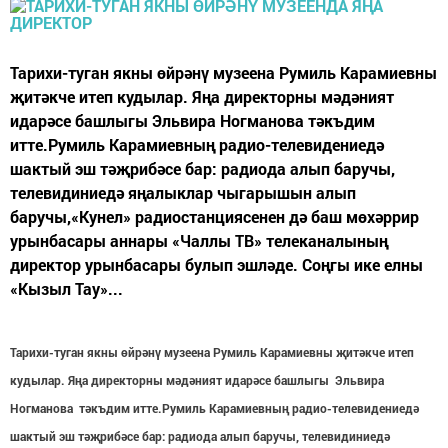
Тарихи-туган якны өйрәнү музеена Румиль Карамиевны
җитәкче итеп кудылар. Яңа директорны мәдәният
идарәсе башлыгы Эльвира Ногманова тәкъдим
итте.Румиль Карамиевның радио-телевидениедә
шактый эш тәҗрибәсе бар: радиода алып баручы,
телевидиниедә яңалыклар чыгарышын алып
баручы,«Кунел» радиостанциясенен дә баш мөхәррир
урынбасары аннары «Чаллы ТВ» телеканалының
директор урынбасары булып эшләде. Соңгы ике елны
«Кызыл Тау»...
Тарихи-туган якны өйрәнү музеена
Румиль Карамие
вны җитәкче итеп
кудылар. Яңа директорны мәдәният идарәсе башлыгы
Эльвира
Ногманова
тәкъдим итте.
Румиль Карамиевның
радио-телевидениедә
шактый эш тәҗрибәсе бар: радиода алып баручы, телевидиниедә