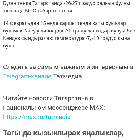
Бүген төнлә Татарстанда -26-27 градус салкын булуы
хакында МЧС хәбәр таратты.
14 февральдән 15 ендә каршы төндә каты суыклар
булачак. Уйсу урыннарда -30 градуска кадәр булуы бар.
Көндез сындырачак: температура -7, -10 градус кына
була.
Следите за самым важным и интересным в
Telegram-канале
Татмедиа
Читайте новости Татарстана в
национальном мессенджере MАХ:
https://max.ru/tatmedia
Тагы да кызыклырак яңалыклар,