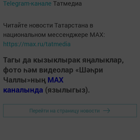
Telegram-канале
Татмедиа
Читайте новости Татарстана в
национальном мессенджере MАХ:
https://max.ru/tatmedia
Тагы да кызыклырак яңалыклар,
фото һәм видеолар «Шәһри
Чаллы»ның
MAX
каналында
(язылыгыз).
Перейти на страницу новости