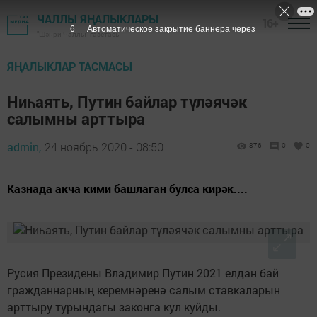
ЧАЛЛЫ ЯҢАЛЫКЛАРЫ
16+
5
Автоматическое закрытие баннера через
"Шәһри Чаллы" газетасы
ЯҢАЛЫКЛАР ТАСМАСЫ
Ниһаять, Путин байлар түләячәк
салымны арттыра
admin,
24 ноябрь 2020 - 08:50
876
0
0
Казнада акча кими башлаган булса кирәк....
Русия Президены Владимир Путин 2021 елдан бай
гражданнарның керемнәренә салым ставкаларын
арттыру турындагы законга кул куйды.