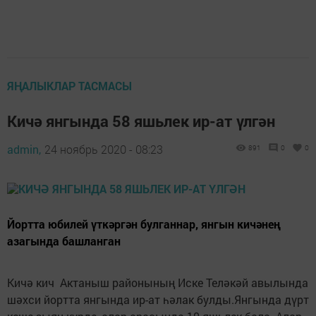
ЯҢАЛЫКЛАР ТАСМАСЫ
Кичә янгында 58 яшьлек ир-ат үлгән
admin,
24 ноябрь 2020 - 08:23
891
0
0
Йортта юбилей үткәргән булганнар, янгын кичәнең
азагында башланган
Кичә кич Актаныш районының Иске Теләкәй авылында
шәхси йортта янгында ир-ат һәлак булды.Янгында дүрт