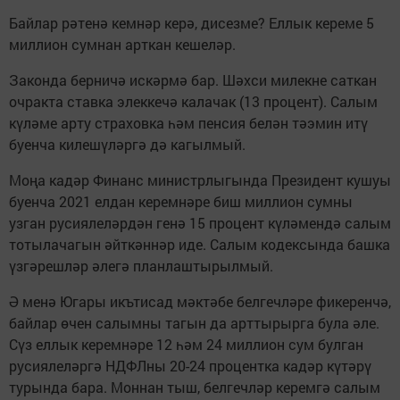
Байлар рәтенә кемнәр керә, дисезме? Еллык кереме 5
миллион сумнан арткан кешеләр.
Законда берничә искәрмә бар. Шәхси милекне саткан
очракта ставка элеккечә калачак (13 процент). Салым
күләме арту страховка һәм пенсия белән тәэмин итү
буенча килешүләргә дә кагылмый.
Моңа кадәр Финанс министрлыгында Президент кушуы
буенча 2021 елдан керемнәре биш миллион сумны
узган русиялеләрдән генә 15 процент күләмендә салым
тотылачагын әйткәннәр иде. Салым кодексында башка
үзгәрешләр әлегә планлаштырылмый.
Ә менә Югары икътисад мәктәбе белгечләре фикеренчә,
байлар өчен салымны тагын да арттырырга була әле.
Сүз еллык керемнәре 12 һәм 24 миллион сум булган
русиялеләргә НДФЛны 20-24 процентка кадәр күтәрү
турында бара. Моннан тыш, белгечләр керемгә салым