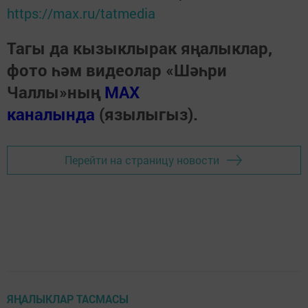
https://max.ru/tatmedia
Тагы да кызыклырак яңалыклар,
фото һәм видеолар «Шәһри
Чаллы»ның
MAX
каналында
(язылыгыз).
Перейти на страницу новости
ЯҢАЛЫКЛАР ТАСМАСЫ