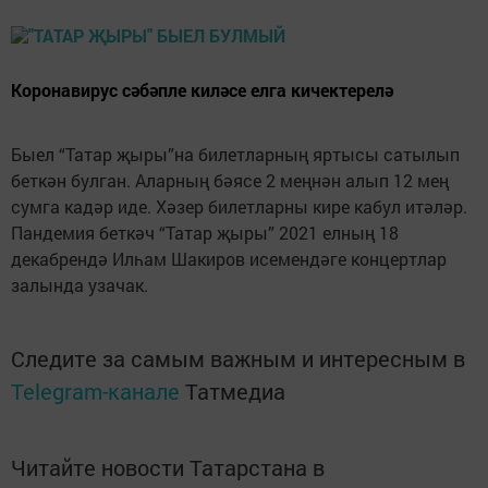
Коронавирус сәбәпле киләсе елга кичектерелә
Быел “Татар җыры”на билетларның яртысы сатылып
беткән булган. Аларның бәясе 2 меңнән алып 12 мең
сумга кадәр иде. Хәзер билетларны кире кабул итәләр.
Пандемия беткәч “Татар җыры” 2021 елның 18
декабрендә Илһам Шакиров исемендәге концертлар
залында узачак.
Следите за самым важным и интересным в
Telegram-канале
Татмедиа
Читайте новости Татарстана в