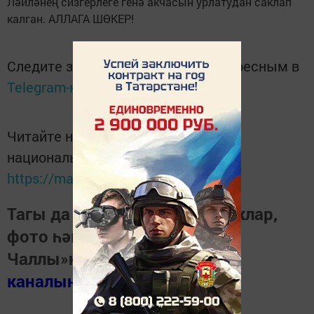
Ләйләнең сизгерлеге генә акчасын урлатудан саклап
калган. АЛЛАГА ШӨКЕР!
Следите за самым важным и интересным в
Telegram-канале
Татмедиа
Читайте новости Татарстана в
национальном мессенджере MАХ:
https://max.ru/tatmedia
Тагы да кызыклырак яңалыклар,
фото һәм видеолар «Шәһри
Чаллы»ның
MAX
каналында
(язылыгыз).