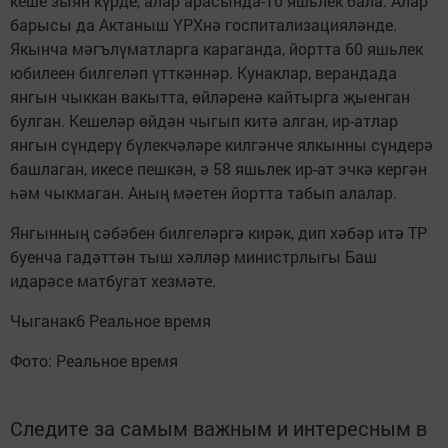
кеше зыян күрде, алар арасында-10 яшьлек бала. Алар
барысы да Актаныш ҮРХнә госпитализацияләнде.
Якынча мәгълүматларга караганда, йортта 60 яшьлек
юбилеен билгеләп үтткәннәр. Кунаклар, верандада
янгын чыккан вакытта, өйләренә кайтырга җыенган
булган. Кешеләр өйдән чыгып китә алган, ир-атлар
янгын сүндерү бүлекчәләре килгәнче ялкынны сүндерә
башлаган, икесе пешкән, ә 58 яшьлек ир-ат эчкә кергән
һәм чыкмаган. Аның мәетен йортта табып алалар.
Янгынның сәбәбен билгеләргә кирәк, дип хәбәр итә ТР
буенча гадәттән тыш хәлләр министрлыгы Баш
идарәсе матбугат хезмәте.
Чыганак6 Реальное время
Фото: Реальное время
Следите за самым важным и интересным в