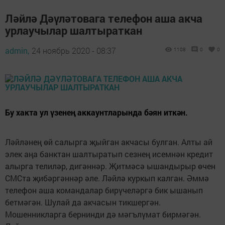
Ләйлә Дәүләтовага телефон аша акча
урлаучылар шалтыраткан
admin,
24 ноябрь 2020 - 08:37
1108
0
0
Бу хакта ул үзенең аккаунтларында бәян иткән.
Ләйләнең өй салырга җыйган акчасы булган. Алты ай
элек аңа банктан шалтыратып сезнең исемнән кредит
алырга телиләр, дигәннәр. Җитмәсә ышандырыр өчен
СМСта җибәргәннәр әле. Ләйлә куркып калган. Әммә
телефон аша командалар бирүчеләргә бик ышанып
бетмәгән. Шулай да акчасын тикшергән.
Мошенникларга бернинди дә мәгълүмат бирмәгән.