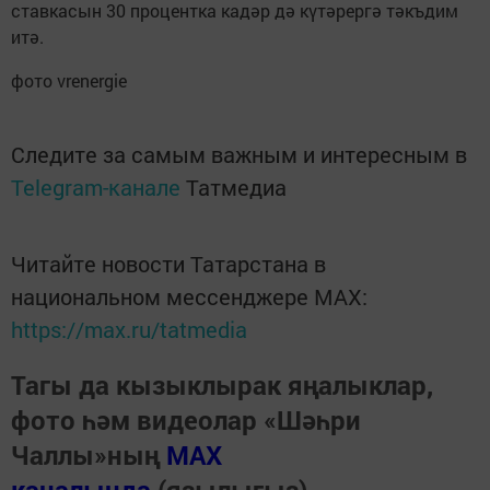
ставкасын 30 процентка кадәр дә күтәрергә тәкъдим
итә.
фото vrenergie
Следите за самым важным и интересным в
Telegram-канале
Татмедиа
Читайте новости Татарстана в
национальном мессенджере MАХ:
https://max.ru/tatmedia
Тагы да кызыклырак яңалыклар,
фото һәм видеолар «Шәһри
Чаллы»ның
MAX