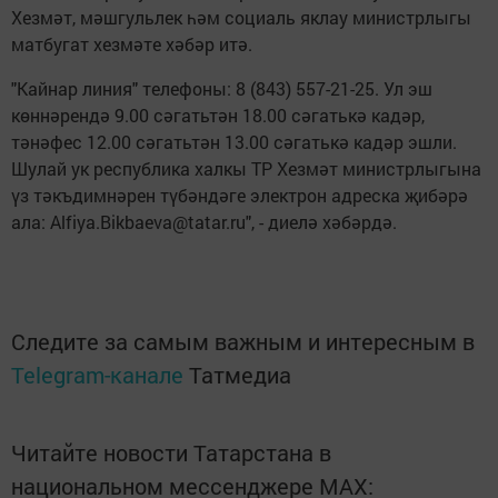
Хезмәт, мәшгульлек һәм социаль яклау министрлыгы
матбугат хезмәте хәбәр итә.
"Кайнар линия" телефоны: 8 (843) 557-21-25. Ул эш
көннәрендә 9.00 сәгатьтән 18.00 сәгатькә кадәр,
тәнәфес 12.00 сәгатьтән 13.00 сәгатькә кадәр эшли.
Шулай ук республика халкы ТР Хезмәт министрлыгына
үз тәкъдимнәрен түбәндәге электрон адреска җибәрә
ала: Alfiya.Bikbaeva@tatar.ru", - диелә хәбәрдә.
Следите за самым важным и интересным в
Telegram-канале
Татмедиа
Читайте новости Татарстана в
национальном мессенджере MАХ: