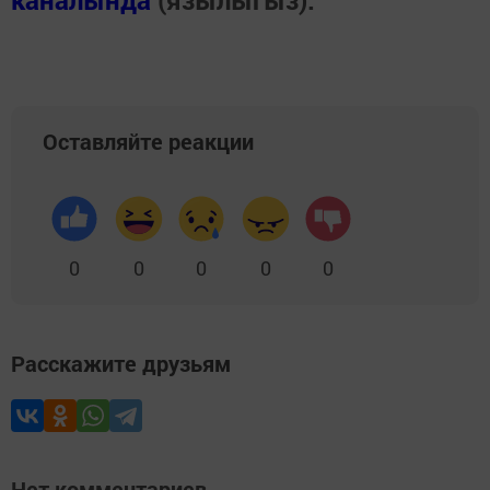
каналында
(язылыгыз).
Оставляйте реакции
0
0
0
0
0
Расскажите друзьям
Нет комментариев