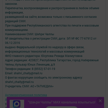
законом.
Перепечатка, воспроизведение и распространение в любом объеме
информации,
размещенной на сайте, возможна только с письменного согласия
редакций СМИ.
При поддержке Республиканского агентства по печати и массовым
коммуникациям.
Наименование СМИ: Шəhри Чаллы
№ свидетельства о регистрации СМИ, дата: ЭЛ № ФС 77-67912 от
06.12.2016
выдано Федеральной службой по надзору в сфере связи,
информационных технологий и массовых коммуникаций
ФИО главного редактора: Юсупова Резида Махмутовна
Адрес редакции: 423827, Республика Татарстан, город Набережные
Челны, бульвар Юных Ленинцев, д.9
Телефон редакции: 8 (8552) 57-01-19
Email: shahri_chally@mail.ru
О фактах коррупции сообщить по электронному адресу:
shahri_chally@mail.ru
Учредитель СМИ: АО «ТАТМЕДИА»
Антикоррупционная политика
АО «ТАТМЕДИА» использует «cookie»
для персонализации сервисов и
"Шәһри Чаллы" MAX каналына язылыгыз!
удобства пользователей сайтом.
Использование «cookie» можно отменить в настройках браузера.