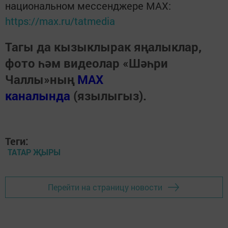
национальном мессенджере MАХ:
https://max.ru/tatmedia
Тагы да кызыклырак яңалыклар,
фото һәм видеолар «Шәһри
Чаллы»ның
MAX
каналында
(язылыгыз).
Теги:
ТАТАР ҖЫРЫ
Перейти на страницу новости