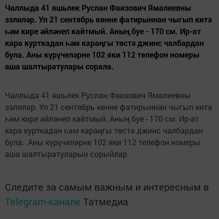
Чаллыда 41 яшьлек Руслан Фаизович Ямалиевны
эзлиләр. Ул 21 сентябрь көнне фатирыннан чыгып китә
һәм кире әйләнеп кайтмый. Аның буе - 170 см. Ир-ат
кара курткадан һәм караңгы төстә джинс чалбардан
була. Аны күрүчеләрне 102 яки 112 телефон номеры
аша шалтыратулары сорала.
Чаллыда 41 яшьлек Руслан Фаизович Ямалиевны
эзлиләр. Ул 21 сентябрь көнне фатирыннан чыгып китә
һәм кире әйләнеп кайтмый. Аның буе - 170 см. Ир-ат
кара курткадан һәм караңгы төстә джинс чалбардан
була. Аны күрүчеләрне 102 яки 112 телефон номеры
аша шалтыратуларын сорыйлар.
Следите за самым важным и интересным в
Telegram-канале
Татмедиа