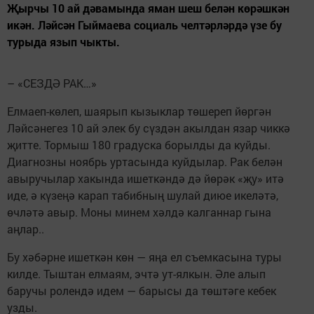
Җырчы 10 ай дәвамында яман шеш белән көрәшкән
икән. Ләйсән Гыймаева социаль челтәрләрдә үзе бу
турыда язып чыкты.
– «СЕЗДӘ РАК…»
Елмаеп-көлеп, шаярып кызыклар төшереп йөргән
Ләйсәнегез 10 ай элек бу сүздән акылдан язар чиккә
җитте. Тормыш 180 градуска борылды да куйды.
Диагнозны ноябрь уртасында куйдылар. Рак белән
авыручылар хакында ишеткәндә дә йөрәк «җу» итә
иде, ә күзеңә карап табибның шулай диюе икеләтә,
өчләтә авыр. Моны минем хәлдә калганнар гына
аңлар..
Бу хәбәрне ишеткән көн — яңа ел съемкасына туры
килде. Тыштан елмаям, эчтә ут-ялкын. Әле алып
баручы ролендә идем — барысы да төштәге кебек
узды.