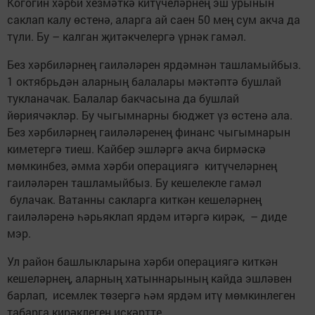
Когогин хәрби хезмәткә китүчеләрнең эш урынын
саклап калу өстенә, аларга ай саен 50 мең сум акча да
түли. Бу – калган җитәкчелергә үрнәк гамәл.
Без хәрбиләрнең гаиләләрен ярдәмнән ташламыйбыз.
1 октябрьдән аларның балалары мәктәптә бушлай
тукланачак. Балалар бакчасына да бушлай
йөриячәкләр. Бу чыгымнарны бюджет үз өстенә ала.
Без хәрбиләрнең гаиләләренең финанс чыгымнарын
киметергә тиеш. Кайбер эшләргә акча бирмәскә
мөмкинбез, әмма хәрби операциягә китүчеләрнең
гаиләләрен ташламыйбыз. Бу кешелекле гамәл
булачак. Ватанны сакларга киткән кешеләрнең
гаиләләренә һәрьяклап ярдәм итәргә кирәк, – диде
мэр.
Ул район башлыкларына хәрби операциягә киткән
кешеләрнең, аларның хатыннарының кайда эшләвен
барлап, исемлек төзергә һәм ярдәм итү мөмкинлеген
табарга кирәклеген искәртте.