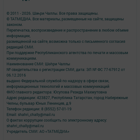
© 2011 - 2026. Шәһри Чаллы. Все права защищены.
© ТАТМЕДИА. Все материалы, размещенные на сайте, защищены
законом.
Перепечатка, воспроизведение и распространение в любом объеме
информации,
размещенной на сайте, возможна только с письменного согласия
редакций СМИ.
При поддержке Республиканского агентства по печати и массовым
коммуникациям.
Наименование СМИ: Шəhри Чаллы
№ свидетельства о регистрации СМИ, дата: ЭЛ № ФС 77-67912 от
06.12.2016
выдано Федеральной службой по надзору в сфере связи,
информационных технологий и массовых коммуникаций
ФИО главного редактора: Юсупова Резида Махмутовна
Адрес редакции: 423827, Республика Татарстан, город Набережные
Челны, бульвар Юных Ленинцев, д.9
Телефон редакции: 8 (8552) 57-01-19
Email: shahri_chally@mail.ru
О фактах коррупции сообщить по электронному адресу:
shahri_chally@mail.ru
Учредитель СМИ: АО «ТАТМЕДИА»