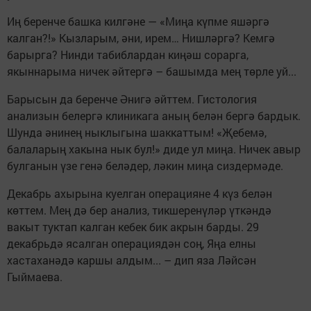
Иң беренче башка килгәне — «Миңа күпме яшәргә
калган?!» Кызларым, әни, ирем… Нишләргә? Кемгә
барырга? Нинди табиблардан киңәш сорарга,
якыннарыма ничек әйтергә – башымда мең төрле уй...
Барысын да беренче Әнигә әйттем. Гистология
анализын белергә клиникага аның белән бергә бардык.
Шунда әнинең ныклыгына шаккаттым! «Җебемә,
балаларың хакына нык бул!» диде ул миңа. Ничек авыр
булганын үзе генә беләдер, ләкин миңа сиздермәде.
Декабрь ахырына куелган операцияне 4 күз белән
көттем. Мең дә бер анализ, тикшеренүләр үткәндә
вакыт туктап калган кебек бик акрын барды. 29
декабрьдә ясалган операциядән соң, Яңа елны
хастаханәдә каршы алдым... – дип яза Ләйсән
Гыймаева.