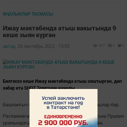
ЯҢАЛЫКЛАР ТАСМАСЫ
Ижау мәктәбендә атыш вакытында 9
кеше зыян күргән
автор,
26 сентябрь 2022 - 10:55
1017
0
0
Билгесез кеше Ижау мәктәбендә атыш оештырган, дип
хәбәр итә SHOT Телеграм-каналы.
Башлангыч мәгълүматлар буенча, яраланучылар бар.
Расланмаган мәгълүматларга караганда, атыш Пушкин
урамындагы 88нче номерлы мәктәптә булган.