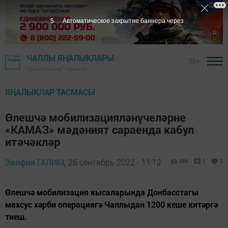
4
Автоматическое закрытие баннера через
ЧАЛЛЫ ЯҢАЛЫКЛАРЫ
16+
"Шәһри Чаллы" газетасы
ЯҢАЛЫКЛАР ТАСМАСЫ
Өлешчә мобилизацияләнүчеләрне
«КАМАЗ» мәдәният сараенда кабул
итәчәкләр
Зөлфия ГАЛИМ,
26 сентябрь 2022 - 11:12
869
0
0
Өлешчә мобилизация кысаларында Донбасстагы
махсус хәрби операциягә Чаллыдан 1200 кеше китәргә
тиеш.