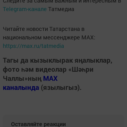
Следите за самым важным и интересным в
Telegram-канале
Татмедиа
Читайте новости Татарстана в
национальном мессенджере MАХ:
https://max.ru/tatmedia
Тагы да кызыклырак яңалыклар,
фото һәм видеолар «Шәһри
Чаллы»ның
MAX
каналында
(язылыгыз).
Оставляйте реакции