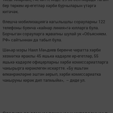
бер төркем ир-егетләр хәрби бурчыларын үтәргә
китәчәк.
Өлешчә мобилизациягә кагылышлы сорауларны 122
телефоны буенча «кайнар линия»гә юлларга була.
Борчыган сорауларга җавапны шулай ук «Объясняем.
РФ» сайтыннан да табып була.
Шәһәр мэры Наил Мәһдиев беренче чиратта хәрби
хезмәткә яраклы 45 яшькә кадәрле ир-егетләр, 55
яшькә кадәрле офицерларны хәрби комиссариатларга
чакырырга кирәклеген искәртте. «Бу яшьтән
өлкәнрәкләрне эштән аерып, хәрби комиссариатка
чакыруны кирәк дип тапмыйм», – диде ул.