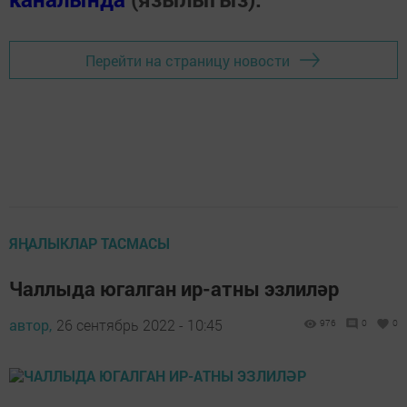
Перейти на страницу новости
ЯҢАЛЫКЛАР ТАСМАСЫ
Чаллыда югалган ир-атны эзлиләр
автор,
26 сентябрь 2022 - 10:45
976
0
0