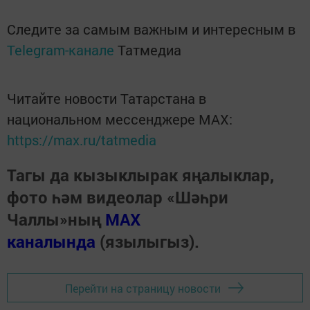
Следите за самым важным и интересным в
Telegram-канале
Татмедиа
Читайте новости Татарстана в
национальном мессенджере MАХ:
https://max.ru/tatmedia
Тагы да кызыклырак яңалыклар,
фото һәм видеолар «Шәһри
Чаллы»ның
MAX
каналында
(язылыгыз).
Перейти на страницу новости