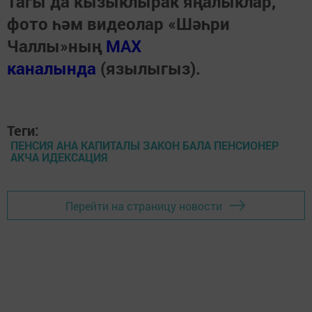
Тагы да кызыклырак яңалыклар,
фото һәм видеолар «Шәһри
Чаллы»ның
MAX
каналында
(язылыгыз).
Теги:
ПЕНСИЯ АНА КАПИТАЛЫ ЗАКОН БАЛА ПЕНСИОНЕР
АКЧА ИДЕКСАЦИЯ
Перейти на страницу новости