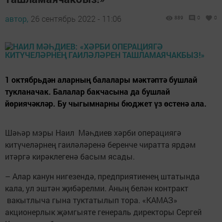
автор,
26 сентябрь 2022 - 11:06
889
0
0
1 октябрьдән аларның балалары мәктәптә бушлай
тукланачак. Балалар бакчасына да бушлай
йөриячәкләр. Бу чыгымнарны бюджет үз өстенә ала.
Шәһәр мэры Наил Мәһдиев хәрби операциягә
китүчеләрнең гаиләләренә беренче чиратта ярдәм
итәргә кирәклегенә басым ясады.
– Алар канун нигезендә, предприятиенең штатында
кала, ул эштән җибәрелми. Аның белән контракт
вакытлыча гына туктатылып тора. «КАМАЗ»
акционерлык җәмгыяте генераль директоры Сергей