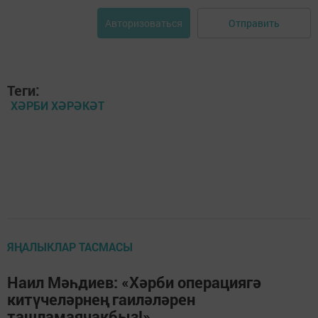
Отправить
Авторизоваться
Теги:
ХӘРБИ ХӘРӘКӘТ
ЯҢАЛЫКЛАР ТАСМАСЫ
Наил Мәһдиев: «Хәрби операциягә
китүчеләрнең гаиләләрен
ташламаячакбыз!»