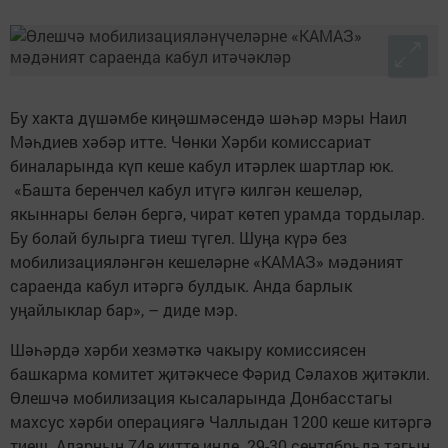
Бу хакта дүшәмбе киңәшмәсендә шәһәр мэры Наил
Мәһдиев хәбәр итте. Чөнки Хәрби комиссариат
биналарында күп кеше кабул итәрлек шартлар юк.
«Башта беренчел кабул итүгә килгән кешеләр,
якыннары белән бергә, чират көтеп урамда тордылар.
Бу болай булырга тиеш түгел. Шуңа күрә без
мобилизацияләнгән кешеләрне «КАМАЗ» мәдәният
сараенда кабул итәргә булдык. Анда барлык
уңайлыклар бар», – диде мэр.
Шәһәрдә хәрби хезмәткә чакыру комиссиясен
башкарма комитет җитәкчесе Фәрид Сәлахов җитәкли.
Өлешчә мобилизация кысаларында Донбасстагы
махсус хәрби операциягә Чаллыдан 1200 кеше китәргә
тиеш. Аларның 74е китте инде. 29-30 сентябрьдә тагын