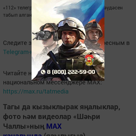
«112» телеграм каналы аткан кешенең үле гәүдәсен
табып алганнар дип яза.
Следите за самым важным и интересным в
Telegram-канале
Татмедиа
Читайте новости Татарстана в
национальном мессенджере MАХ:
https://max.ru/tatmedia
Тагы да кызыклырак яңалыклар,
фото һәм видеолар «Шәһри
Чаллы»ның
MAX
каналында
(язылыгыз).