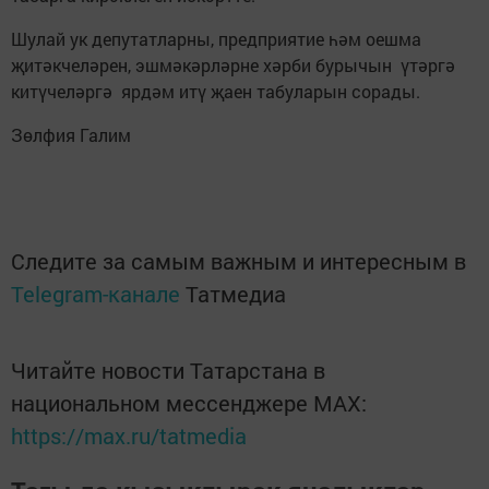
Шулай ук депутатларны, предприятие һәм оешма
җитәкчеләрен, эшмәкәрләрне хәрби бурычын үтәргә
китүчеләргә ярдәм итү җаен табуларын сорады.
Зөлфия Галим
Следите за самым важным и интересным в
Telegram-канале
Татмедиа
Читайте новости Татарстана в
национальном мессенджере MАХ:
https://max.ru/tatmedia