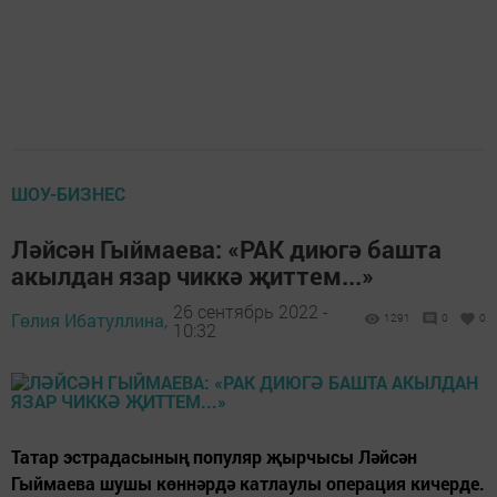
ШОУ-БИЗНЕС
Ләйсән Гыймаева: «РАК диюгә башта
акылдан язар чиккә җиттем...»
26 сентябрь 2022 -
Гөлия Ибатуллина,
1291
0
0
10:32
Татар эстрадасының популяр җырчысы Ләйсән
Гыймаева шушы көннәрдә катлаулы операция кичерде.