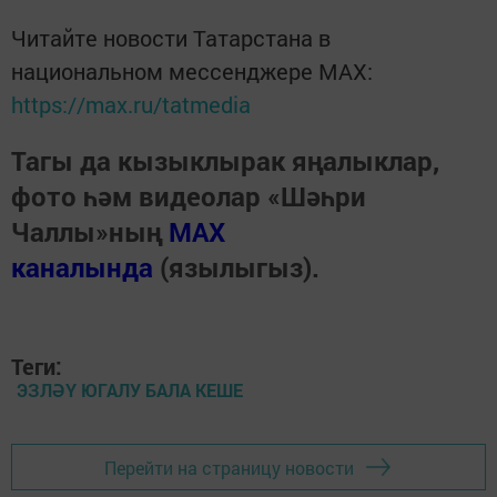
Читайте новости Татарстана в
национальном мессенджере MАХ:
https://max.ru/tatmedia
Тагы да кызыклырак яңалыклар,
фото һәм видеолар «Шәһри
Чаллы»ның
MAX
каналында
(язылыгыз).
Теги:
ЭЗЛӘҮ ЮГАЛУ БАЛА КЕШЕ
Перейти на страницу новости