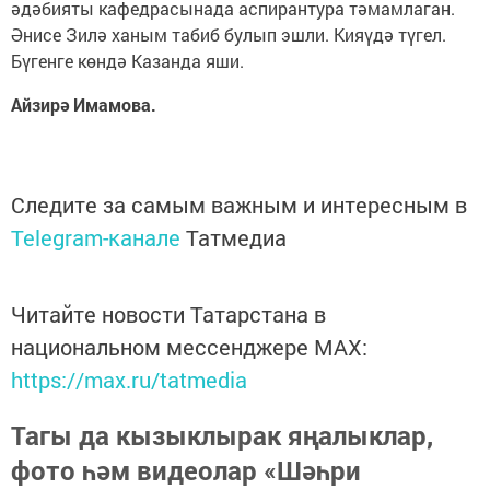
әдәбияты кафедрасынада аспирантура тәмамлаган.
Әнисе Зилә ханым табиб булып эшли. Кияүдә түгел.
Бүгенге көндә Казанда яши.
Айзирә Имамова.
Следите за самым важным и интересным в
Telegram-канале
Татмедиа
Читайте новости Татарстана в
национальном мессенджере MАХ:
https://max.ru/tatmedia
Тагы да кызыклырак яңалыклар,
фото һәм видеолар «Шәһри