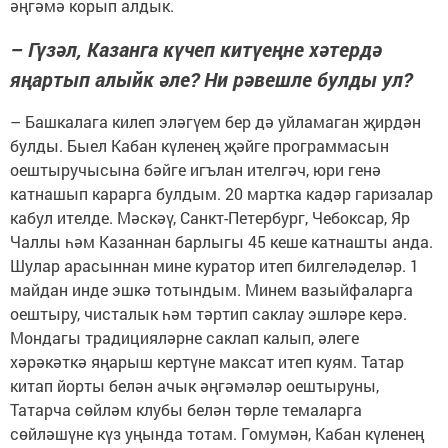
әңгәмә корып алдык.
– Гүзәл, Казанга күчеп китүеңне хәтердә
яңартып алыйк әле? Ни рәвешле булды ул?
– Башкалага килеп эләгүем бер дә уйламаган җирдән
булды. Быел Кабан күленең җәйге программасын
оештыручысына бәйге игълан ителгәч, юри генә
катнашып карарга булдым. 20 мартка кадәр гаризалар
кабул ителде. Мәскәү, Санкт-Петербург, Чебоксар, Яр
Чаллы һәм Казаннан барлыгы 45 кеше катнашты анда.
Шулар арасыннан мине куратор итеп билгеләделәр. 1
майдан инде эшкә тотындым. Минем вазыйфаларга
оештыру, чисталык һәм тәртип саклау эшләре керә.
Мондагы традицияләрне саклап калып, әлеге
хәрәкәткә яңарыш кертүне максат итеп куям. Татар
китап йорты белән ачык әңгәмәләр оештыруны,
Татарча сөйләм клубы белән төрле темаларга
сөйләшүне күз уңында тотам. Гомумән, Кабан күленең