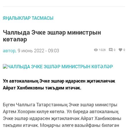
ЯҢАЛЫКЛАР ТАСМАСЫ
Чаллыда Эчке эшләр министрын
көтәләр
автор,
9 июнь 2022 - 09:03
1026
0
0
Ул автокаланың Эчке эшләр идарәсен җитәкләячәк
Айрат Ханбиковны тәкъдим итәчәк.
Бүген Чаллыга Татарстанның Эчке эшләр министры
Артем Хохорин килүе көтелә. Ул биредә автокаланың
Эчке эшләр идарәсен җитәкләячәк Айрат Ханбиковны
тәкъдим итәчәк. Моңарчы әлеге вазыйфаны биләгән