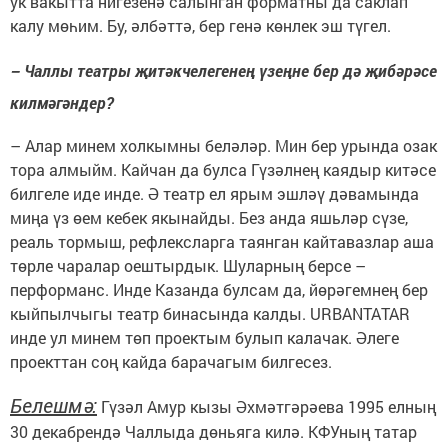
ук вакытта нигезенә салынган форматны да саклап
калу мөһим. Бу, әлбәттә, бер генә көнлек эш түгел.
– Чаллы театры җитәкчелегенең үзеңне бер дә җибәрәсе
килмәгәндер?
– Алар минем холкымны беләләр. Мин бер урында озак
тора алмыйм. Кайчан да булса Гүзәлнең каядыр китәсе
билгеле иде инде. Ә театр ел ярым эшләү дәвамында
миңа үз өем кебек якынайды. Без анда яшьләр сүзе,
реаль тормыш, рефлексларга таянган кайтавазлар аша
төрле чаралар оештырдык. Шуларның берсе –
перформанс. Инде Казанда булсам да, йөрәгемнең бер
кыйпылчыгы театр бинасында калды. URBANTATAR
инде ул минем төп проектым булып калачак. Әлеге
проекттан соң кайда барачагым билгесез.
Белешмә:
Гүзәл Амур кызы Әхмәтгәрәева 1995 елның
30 декабрендә Чаллыда дөньяга килә. КФУның татар