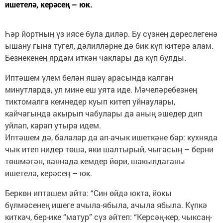
ишетелә, керәсең – юк.
Һәр йортның үз иясе була диләр. Бу сүзнең дөреслегенә
ышану гына түгел, дәлилләрне дә бик күп китерә алам.
Безнекенең ярдәм иткән чаклары да күп булды.
Иптәшем үлем белән яшәү арасында калган
минутларда, ул мине еш уята иде. Мәчеләребезнең
тиктомалга кемнедер куып китеп уйнаулары,
кайчагында акырып чабулары да аның эшедер дип
уйлап, карап утыра идем.
Иптәшем дә, балалар да ап-ачык ишеткәне бар: кухняда
чык итеп нидер төшә, яки шалтырый, чыгасың – берни
төшмәгән, ваннада кемдер йөри, шакылдаганы
ишетелә, керәсең – юк.
Беркөн иптәшем әйтә: “Син өйдә юкта, йокы
бүлмәсенең ишеге ачыла-ябыла, ачыла ябыла. Күпкә
киткәч, бер-ике “матур” сүз әйтеп: “Керсәң-кер, чыксаң-