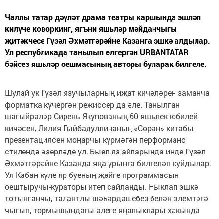
Чаллы татар дәүләт драма театры каршында эшләп
килүче коворкинг, ягъни яшьләр мәйданчыгы
җитәкчесе Гүзәл Әхмәтгәрәйне Казанга эшкә алдылар.
Ул республикада танылып өлгергән URBANTATAR
бәйсез яшьләр оешмасының авторы буларак билгеле.
Шулай ук Гүзәл язучыларның иҗат кичәләрен заманча
форматка күчергән режиссер да әле. Танылган
шагыйрәләр Сирень Якупованың 60 яшьлек юбилей
кичәсен, Лилия Гыйбадуллинаның «Сөрән» китабы
презентациясен моңарчы күрмәгән перформанс
стилендә әзерләде ул. Быел яз айларында инде Гүзәл
Әхмәтгәрәйне Казанда яңа урынга билгеләп куйдылар.
Ул Кабан күле яр буеның җәйге программасын
оештыручы-кураторы итеп сайланды. Ныклап эшкә
тотынганчы, талантлы шәһәрдәшебез белән элемтәгә
чыгып, тормышындагы әлеге яңалыклары хакында