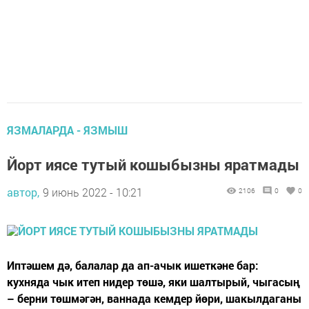
ЯЗМАЛАРДА - ЯЗМЫШ
Йорт иясе тутый кошыбызны яратмады
автор,
9 июнь 2022 - 10:21
2106
0
0
Иптәшем дә, балалар да ап-ачык ишеткәне бар:
кухняда чык итеп нидер төшә, яки шалтырый, чыгасың
– берни төшмәгән, ваннада кемдер йөри, шакылдаганы