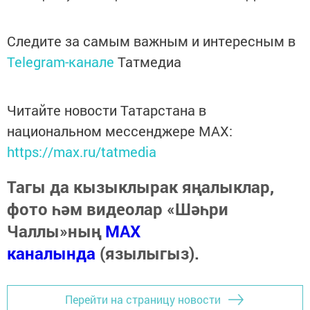
Следите за самым важным и интересным в
Telegram-канале
Татмедиа
Читайте новости Татарстана в
национальном мессенджере MАХ:
https://max.ru/tatmedia
Тагы да кызыклырак яңалыклар,
фото һәм видеолар «Шәһри
Чаллы»ның
MAX
каналында
(язылыгыз).
Перейти на страницу новости