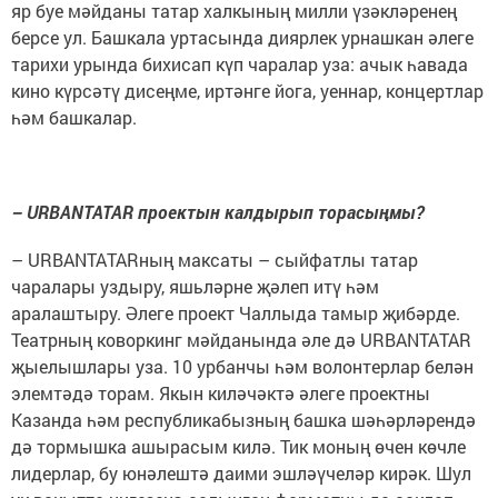
яр буе мәйданы татар халкының милли үзәкләренең
берсе ул. Башкала уртасында диярлек урнашкан әлеге
тарихи урында бихисап күп чаралар уза: ачык һавада
кино күрсәтү дисеңме, иртәнге йога, уеннар, концертлар
һәм башкалар.
– URBANTATAR проектын калдырып торасыңмы?
– URBANTATARның максаты – сыйфатлы татар
чаралары уздыру, яшьләрне җәлеп итү һәм
аралаштыру. Әлеге проект Чаллыда тамыр җибәрде.
Театрның коворкинг мәйданында әле дә URBANTATAR
җыелышлары уза. 10 урбанчы һәм волонтерлар белән
элемтәдә торам. Якын киләчәктә әлеге проектны
Казанда һәм республикабызның башка шәһәрләрендә
дә тормышка ашырасым килә. Тик моның өчен көчле
лидерлар, бу юнәлештә даими эшләүчеләр кирәк. Шул