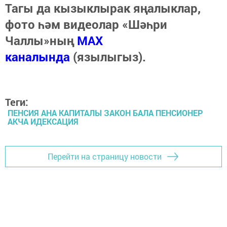
Тагы да кызыклырак яңалыклар,
фото һәм видеолар «Шәһри
Чаллы»ның
MAX
каналында
(язылыгыз).
Теги:
ПЕНСИЯ АНА КАПИТАЛЫ ЗАКОН БАЛА ПЕНСИОНЕР
АКЧА ИДЕКСАЦИЯ
Перейти на страницу новости