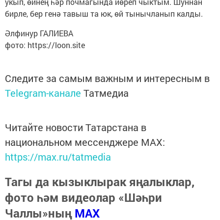
укып, өйнең һәр почмагында йөреп чыктым. Шуннан
бирле, бер генә тавыш та юк, өй тынычланып калды.
Әлфинур ГАЛИЕВА
фото: https://loon.site
Следите за самым важным и интересным в
Telegram-канале
Татмедиа
Читайте новости Татарстана в
национальном мессенджере MАХ:
https://max.ru/tatmedia
Тагы да кызыклырак яңалыклар,
фото һәм видеолар «Шәһри
Чаллы»ның
MAX