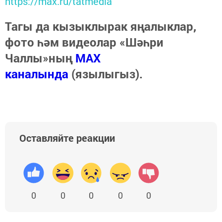
https://max.ru/tatmedia
Тагы да кызыклырак яңалыклар,
фото һәм видеолар «Шәһри
Чаллы»ның
MAX
каналында
(язылыгыз).
Оставляйте реакции
0
0
0
0
0