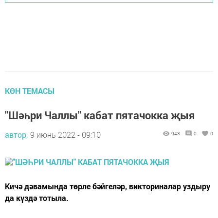
КӨН ТЕМАСЫ
"Шәһри Чаллы" кабат пятачокка җыя
автор,
9 июнь 2022 - 09:10
943
0
0
Кичә дәвамында төрле бәйгеләр, викториналар уздыру
да күздә тотыла.