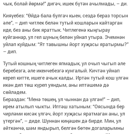
чык, болай йөрмә!” дигәч, ишек бүтән ачылмады, – ди.
Кияүебез: “Өйдә бала булгач кыен, сездә бераз торсын
әле”, – дип читлек белән тутый кошларын кайтарган
иде, без аны бик яраттык. Читлегенә кыңгырау
куйганнар, ул гел шуның белән уйнап утыра. Эчемнән
уйлап куйдым: “Ят тавышны йорт хуҗасы яратырмы?”
– дип.
Тутый кошның читлеген япмадык, ул очып чыгып әле
беребезгә, әле икенчебезгә кунгалый. Кичтән уйнап
кереп китте, ишеге ачык калды. Иртән тутый кош үлгән
икән дип төш күреп уяндым, аны иптәшемә дә
сөйләдем.
Бераздан: “Менә төшең, ул чыннан да үлгән!” – дип,
ирем атылып чыкты. Иптәш хатыным: “Оясында бер
чирләми кисәк үлгәч, йорт хуҗасы яратмаган аны, ул
үтергән”, – диде. Шуннан киңәшен дә бирде. Мин, ул
әйткәнчә, шәм яндырып, белгән бөтен догаларымны