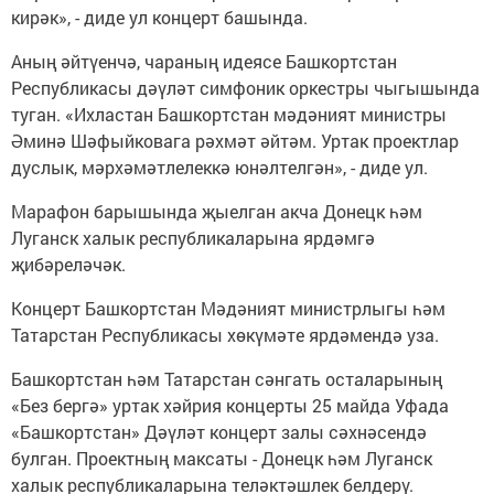
кирәк», - диде ул концерт башында.
Аның әйтүенчә, чараның идеясе Башкортстан
Республикасы дәүләт симфоник оркестры чыгышында
туган. «Ихластан Башкортстан мәдәният министры
Әминә Шәфыйковага рәхмәт әйтәм. Уртак проектлар
дуслык, мәрхәмәтлелеккә юнәлтелгән», - диде ул.
Марафон барышында җыелган акча Донецк һәм
Луганск халык республикаларына ярдәмгә
җибәреләчәк.
Концерт Башкортстан Мәдәният министрлыгы һәм
Татарстан Республикасы хөкүмәте ярдәмендә уза.
Башкортстан һәм Татарстан сәнгать осталарының
«Без бергә» уртак хәйрия концерты 25 майда Уфада
«Башкортстан» Дәүләт концерт залы сәхнәсендә
булган. Проектның максаты - Донецк һәм Луганск
халык республикаларына теләктәшлек белдерү.