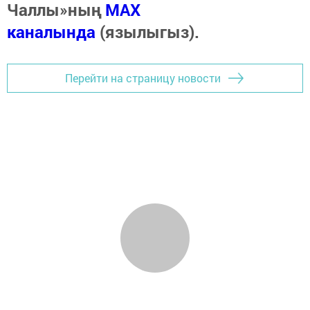
Чаллы»ның
MAX
каналында
(язылыгыз).
Перейти на страницу новости