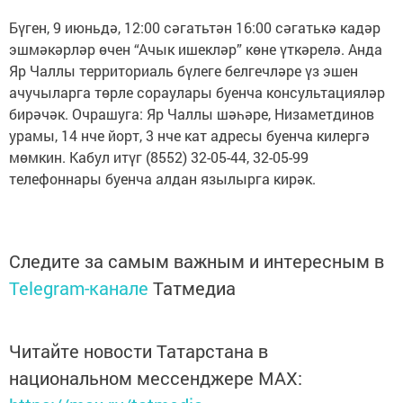
Бүген, 9 июньдә, 12:00 сәгатьтән 16:00 сәгатькә кадәр
эшмәкәрләр өчен “Ачык ишекләр” көне үткәрелә. Анда
Яр Чаллы территориаль бүлеге белгечләре үз эшен
ачучыларга төрле сораулары буенча консультацияләр
бирәчәк. Очрашуга: Яр Чаллы шәһәре, Низаметдинов
урамы, 14 нче йорт, 3 нче кат адресы буенча килергә
мөмкин. Кабул итүг (8552) 32-05-44, 32-05-99
телефоннары буенча алдан язылырга кирәк.
Следите за самым важным и интересным в
Telegram-канале
Татмедиа
Читайте новости Татарстана в
национальном мессенджере MАХ: