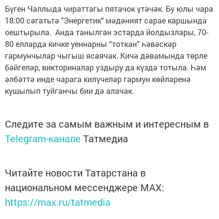
Бүген Чаллыда чираттагы пятачок үтәчәк. Бу юлы чара
18:00 сәгатьтә "Энергетик" мәдәният сарае каршында
оештырыла. Анда танылган эстарда йолдызлары, 70-
80 елларда кичке уеннарны “тоткан” һәвәскәр
гармунчылар чыгыш ясаячак. Кичә дәвамында төрле
бәйгеләр, викториналар уздыру да күздә тотыла. Һәм
әлбәттә инде чарага килүчеләр гармун көйләренә
кушылып туйганчы бии дә алачак.
Следите за самым важным и интересным в
Telegram-канале
Татмедиа
Читайте новости Татарстана в
национальном мессенджере MАХ:
https://max.ru/tatmedia