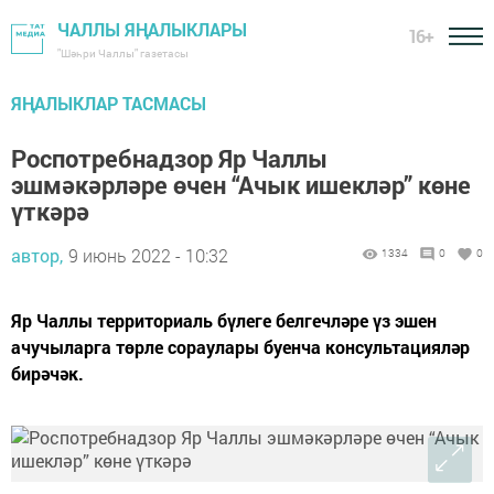
ЧАЛЛЫ ЯҢАЛЫКЛАРЫ
16+
"Шәһри Чаллы" газетасы
ЯҢАЛЫКЛАР ТАСМАСЫ
Роспотребнадзор Яр Чаллы
эшмәкәрләре өчен “Ачык ишекләр” көне
үткәрә
автор,
9 июнь 2022 - 10:32
1334
0
0
Яр Чаллы территориаль бүлеге белгечләре үз эшен
ачучыларга төрле сораулары буенча консультацияләр
бирәчәк.