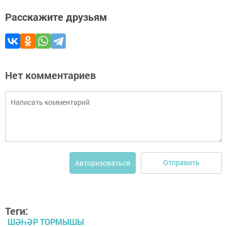
Расскажите друзьям
Нет комментариев
Отправить
Авторизоваться
Теги:
ШӘҺӘР ТОРМЫШЫ