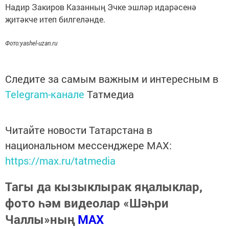
Надир Закиров Казанның Эчке эшләр идарәсенә
җитәкче итеп билгеләнде.
Фото:yashel-uzan.ru
Следите за самым важным и интересным в
Telegram-канале
Татмедиа
Читайте новости Татарстана в
национальном мессенджере MАХ:
https://max.ru/tatmedia
Тагы да кызыклырак яңалыклар,
фото һәм видеолар «Шәһри
Чаллы»ның
MAX