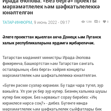
Ирада Әюпова: «Без бергә» проекты
мәрхәмәтлелек һәм шәфкатьлелеккә
юнәлтелгән
ТАТАР-ИНФОРМ,
9 июнь 2022 - 09:17
1258
0
0
Әлеге проекттан җыелган акча Донецк һәм Луганск
халык республикаларына ярдәмгә җибәреләчәк.
Татарстан мәдәният министры Ирада Әюпова
фикеренчә, Башкортстан һәм Татарстан сәнгать
осталарының «Без бергә» хәйрия концерты
мәрхәмәтлелек һәм шәфкатьлелеккә юнәлтелгән.
«Бүген рәсми сүзләр кирәкми. Бу гади чара түгел, зур
вакыйга. Ул үзе үк бер зур күпер. Безнең халыкка шушы
күпер бик кирәк. Без һәрвакыт сорау бирәбез: «Иң
кирәклесе нәрсә соң?» - дибез. Бүгенге көндә
мәрхәмәтлелек һәм шәфкатьлелек сыйфатлары бик