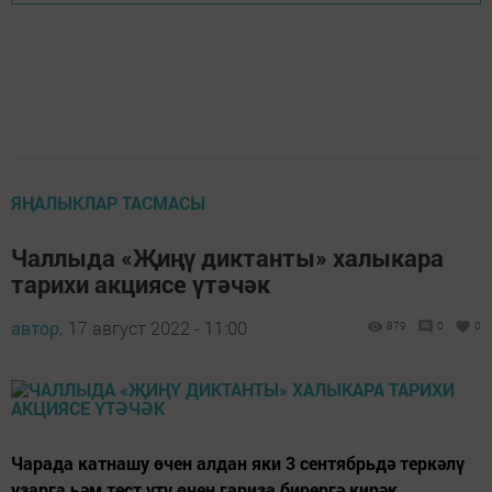
ЯҢАЛЫКЛАР ТАСМАСЫ
Чаллыда «Җиңү диктанты» халыкара
тарихи акциясе үтәчәк
автор,
17 август 2022 - 11:00
879
0
0
Чарада катнашу өчен алдан яки 3 сентябрьдә теркәлү
узарга һәм тест үтү өчен гариза бирергә кирәк.