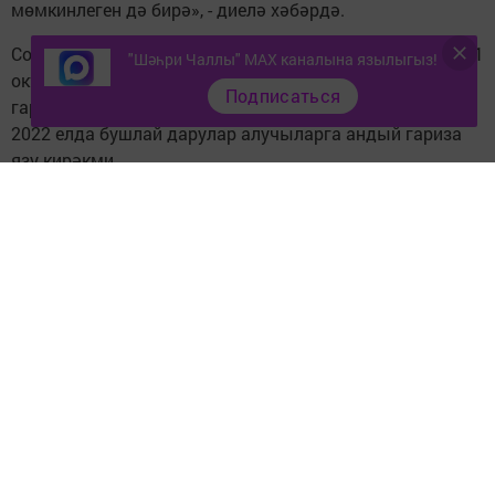
мөмкинлеген дә бирә», - диелә хәбәрдә.
Социаль хезмәтләр җыелмасына хокукны 2022 елның 1
"Шәһри Чаллы" MAX каналына язылыгыз!
октябренә кадәр кайтарырга мөмкин. Моның өчен
Подписаться
гариза белән Пенсия фондына мөрәҗәгать итү кирәк.
2022 елда бушлай дарулар алучыларга андый гариза
язу кирәкми.
Бүген Татарстанда федераль ташламага ия булган 316
787 кеше яши, аларның 120 934е социаль хезмәтләр
җыелмасын сайлаган.
Федераль бюджеттан дарулар белән тәэмин итү
программасы 2005 елдан бирле гамәлгә ашырыла.
Федераль ташламага ия булган кешеләр исемлегенә
сугышта катнашучылар һәм сугыш инвалидлары,
барлык төркем инвалидлар, сәламәтлек
мөмкинлекләре чикле балалар, блокадниклар керә.