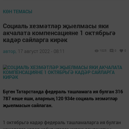
КӨН ТЕМАСЫ
Социаль хезмәтләр җыелмасы яки
акчалата компенсацияне 1 октябрьгә
кадәр сайларга кирәк
автор,
17 август 2022 - 08:11
1025
0
0
Бүген Татарстанда федераль ташламага ия булган 316
787 кеше яши, аларның 120 934е социаль хезмәтләр
җыелмасын сайлаган.
1 октябрьгә кадәр федераль ташламаларга ия булган