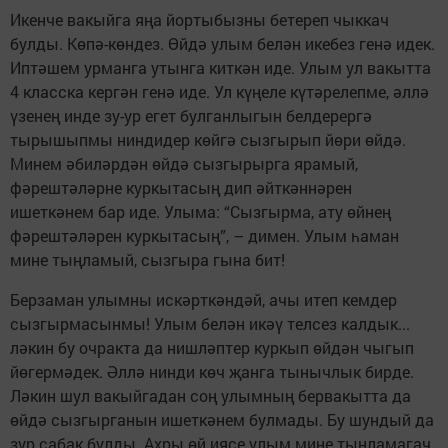
Икенче вакыйга яңа йортыбызны бетереп чыккач
булды. Көпә-көндез. Өйдә улым белән икебез генә идек.
Иптәшем урманга утынга киткән иде. Улым ул вакытта
4 класска кергән генә иде. Ул күңеле күтәрелепме, әллә
үзенең инде зу-ур егет булганлыгын белдерергә
тырышыпмы ниндидер көйгә сызгырып йөри өйдә.
Минем әбиләрдән өйдә сызгырырга ярамый,
фәрештәләрне куркытасың дип әйткәннәрен
ишеткәнем бар иде. Улыма: “Сызгырма, ату өйнең
фәрештәләрен куркытасың”, – димен. Улым һаман
мине тыңламый, сызгыра гына бит!
Берзаман улымны искәрткәндәй, ачы итеп кемдер
сызгырмасынмы! Улым белән икәү телсез калдык...
ләкин бу очракта да нишләптер куркып өйдән чыгып
йөгермәдек. Әллә нинди көч җанга тынычлык бирде.
Ләкин шул вакыйгадан соң улымның бервакытта да
өйдә сызгырганын ишеткәнем булмады. Бу шундый да
зур сабак булды. Ахры өй иясе улым мине тыңламагач,