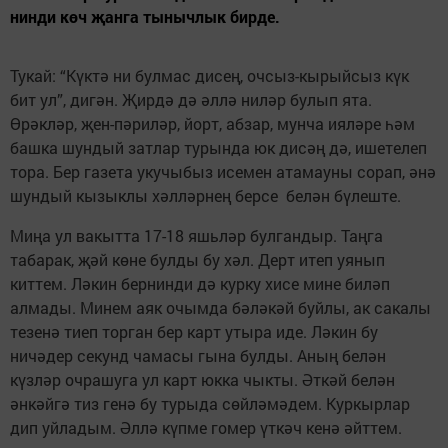
нинди көч җанга тынычлык бирде.
Тукай: “Күктә ни булмас дисең, очсыз-кырыйсыз күк
бит ул”, дигән. Җирдә дә әллә ниләр булып ята.
Өрәкләр, җен-пәриләр, йорт, абзар, мунча ияләре һәм
башка шундый затлар турында юк дисәң дә, ишетелеп
тора. Бер газета укучыбыз исемен атамауны сорап, әнә
шундый кызыклы хәлләрнең берсе белән бүлеште.
Миңа ул вакытта 17-18 яшьләр булгандыр. Таңга
табарак, җәй көне булды бу хәл. Дерт итеп уянып
киттем. Ләкин бернинди дә курку хисе мине биләп
алмады. Минем аяк очымда бәләкәй буйлы, ак сакалы
тезенә тиеп торган бер карт утыра иде. Ләкин бу
ничәдер секунд чамасы гына булды. Аның белән
күзләр очрашуга ул карт юкка чыкты. Әткәй белән
әнкәйгә тиз генә бу турыда сөйләмәдем. Куркырлар
дип уйладым. Әллә күпме гомер үткәч кенә әйттем.