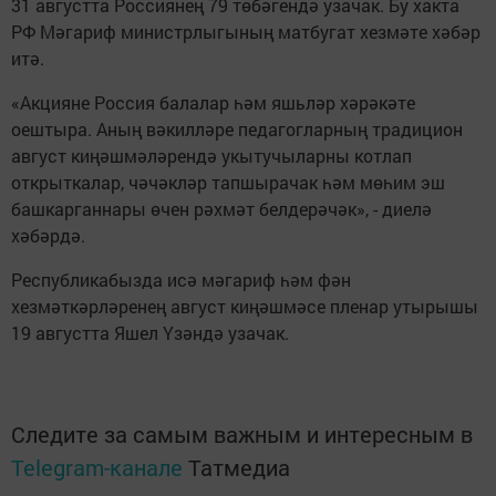
31 августта Россиянең 79 төбәгендә узачак. Бу хакта
РФ Мәгариф министрлыгының матбугат хезмәте хәбәр
итә.
«Акцияне Россия балалар һәм яшьләр хәрәкәте
оештыра. Аның вәкилләре педагогларның традицион
август киңәшмәләрендә укытучыларны котлап
открыткалар, чәчәкләр тапшырачак һәм мөһим эш
башкарганнары өчен рәхмәт белдерәчәк», - диелә
хәбәрдә.
Республикабызда исә мәгариф һәм фән
хезмәткәрләренең август киңәшмәсе пленар утырышы
19 августта Яшел Үзәндә узачак.
Следите за самым важным и интересным в
Telegram-канале
Татмедиа