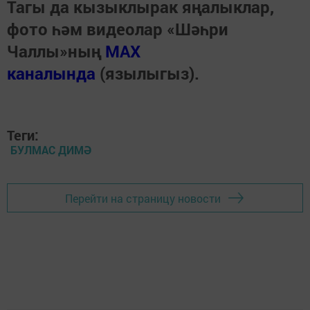
Тагы да кызыклырак яңалыклар,
фото һәм видеолар «Шәһри
Чаллы»ның
MAX
каналында
(язылыгыз).
Теги:
БУЛМАС ДИМӘ
Перейти на страницу новости