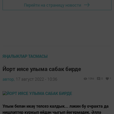
Перейти на страницу новости
ЯҢАЛЫКЛАР ТАСМАСЫ
Йорт иясе улыма сабак бирде
автор,
17 август 2022 - 10:36
1064
0
1
Улым белән икәү телсез калдык... ләкин бу очракта да
нишләптер куркып өйдән чыгып йөгермәдек. Әллә