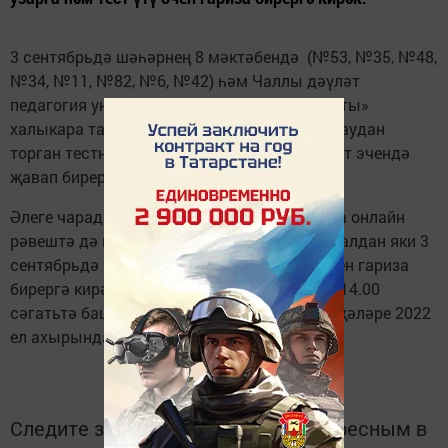
3 сентябрьдә шәһәрнең 8 мәктәбендә (№53, №35, №48,
№34, №11, №82, №6, №42) һәм Чаллы дәүләт
педагогия университетында «Җиңү диктанты»
халыкара тарихи акциясе үтәчәк. Ул 25 сораудан
торган тестны үз эченә ала. Аларга 45 минут эчендә
җавап бирергә кирәк булачак.
Әлеге чарада
диктантпобеды.рф
сайты аша онлайн
рәвештә дә катнашырга була. Моның өчен алдан яки 3
сентябрьдә теркәлү узарга һәм тест үтү өчен гариза
бирергә кирәк. Чара Мәскәү вакыты белән 14.00
сәгатьтә башланып китәчәк. Диктант нәтиҗәләре 2022
ел ахырында билгеле булыр дип көтелә.
Следите за самым важным и интересным в