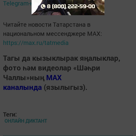
Telegram-канале
Татмедиа
Читайте новости Татарстана в
национальном мессенджере MАХ:
https://max.ru/tatmedia
Тагы да кызыклырак яңалыклар,
фото һәм видеолар «Шәһри
Чаллы»ның
MAX
каналында
(язылыгыз).
Теги:
ОНЛАЙН ДИКТАНТ