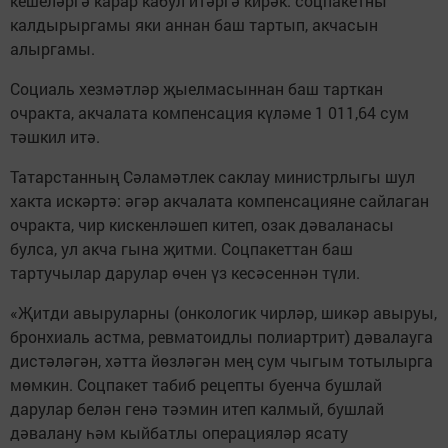
кешеләргә карар кабул итәргә кирәк: соцпакетны
калдырыргамы яки аннан баш тартып, акчасын
алыргамы.
Социаль хезмәтләр җыелмасыннан баш тарткан
очракта, акчалата компенсация күләме 1 011,64 сум
тәшкил итә.
Татарстанның Сәламәтлек саклау министрлыгы шул
хакта искәртә: әгәр акчалата компенсацияне сайлаган
очракта, чир кискенләшеп китеп, озак дәваланасы
булса, ул акча гына җитми. Соцпакеттан баш
тартучылар дарулар өчен үз кесәсеннән түли.
«Җитди авыруларны (онкологик чирләр, шикәр авыруы,
бронхиаль астма, ревматоидлы полиартрит) дәвалауга
дистәләгән, хәтта йөзләгән мең сум чыгым тотылырга
мөмкин. Соцпакет табиб рецепты буенча бушлай
дарулар белән генә тәэмин итеп калмый, бушлай
дәвалану һәм кыйбатлы операцияләр ясату