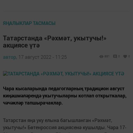
ЯҢАЛЫКЛАР ТАСМАСЫ
Татарстанда «Рәхмәт, укытучы!»
акциясе үтә
автор,
17 август 2022 - 11:25
881
0
0
Чара кысаларында педагогларның традицион август
киңәшмәләрендә укытучыларны котлап открыткалар,
чәчәкләр тапшырачаклар.
Татарстан яңа уку елына багышланган «Рәхмәт,
укытучы!» Бөтенроссия акциясенә кушылды. Чара 17-