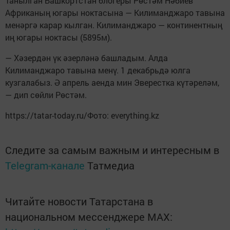
Танылган Башкортстан блогеры Рөстәм Нәбиев
Африканың югары ноктасына — Килиманджаро тавына
менәргә карар кылган. Килиманджаро — континентның
иң югары ноктасы (5895м).
— Хәзердән үк әзерләнә башладым. Алда
Килиманджаро тавына менү. 1 декабрьдә юлга
кузгалабыз. Ә апрель аенда мин Эверестка күтәреләм,
— дип сөйли Рөстәм.
https://tatar-today.ru/Фото: everything.kz
Следите за самым важным и интересным в
Telegram-канале
Татмедиа
Читайте новости Татарстана в
национальном мессенджере MАХ: