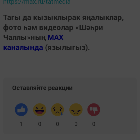
https://max.ru/tatmedia
Тагы да кызыклырак яңалыклар,
фото һәм видеолар «Шәһри
Чаллы»ның
MAX
каналында
(язылыгыз).
Оставляйте реакции
1
0
0
0
0