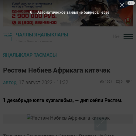
5
Автоматическое закрытие баннера через
ЧАЛЛЫ ЯҢАЛЫКЛАРЫ
16+
"Шәһри Чаллы" газетасы
ЯҢАЛЫКЛАР ТАСМАСЫ
Рөстәм Нәбиев Африкага китәчәк
автор,
17 август 2022 - 11:32
1021
0
1
1 декабрьдә юлга кузгалабыз, — дип сөйли Рөстәм.