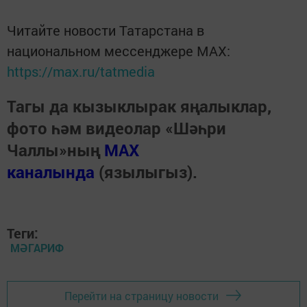
Читайте новости Татарстана в
национальном мессенджере MАХ:
https://max.ru/tatmedia
Тагы да кызыклырак яңалыклар,
фото һәм видеолар «Шәһри
Чаллы»ның
MAX
каналында
(язылыгыз).
Теги:
МӘГАРИФ
Перейти на страницу новости