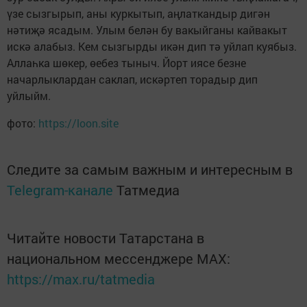
үзе сызгырып, аны куркытып, аңлаткандыр дигән
нәтиҗә ясадым. Улым белән бу вакыйганы кайвакыт
искә алабыз. Кем сызгырды икән дип тә уйлап куябыз.
Аллаһка шөкер, өебез тыныч. Йорт иясе безне
начарлыклардан саклап, искәртеп торадыр дип
уйлыйм.
фото:
https://loon.site
Следите за самым важным и интересным в
Telegram-канале
Татмедиа
Читайте новости Татарстана в
национальном мессенджере MАХ:
https://max.ru/tatmedia