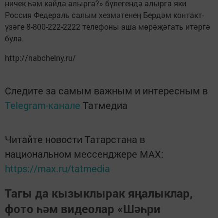
ничек һәм кайда алырга?» бүлегендә алырга яки
Россия Федераль салым хезмәтенең Бердәм контакт-
үзәге 8-800-222-2222 телефоны аша мөрәҗәгать итәргә
була.
http://nabchelny.ru/
Следите за самым важным и интересным в
Telegram-канале
Татмедиа
Читайте новости Татарстана в
национальном мессенджере MАХ:
https://max.ru/tatmedia
Тагы да кызыклырак яңалыклар,
фото һәм видеолар «Шәһри