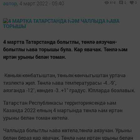
автор,
4 март 2022 - 05:40
816
0
0
4 мартта Татарстанда болытлы, төнлә аязучан-
болытлы һава торышы була. Кар явачак. Төнлә һәм
иртән урыны белән томан.
Көньяк-көнбатыштан, төньяк-көнчыгыштан уртача
тизлектә җил. Төнлә һава температурасы -4..-9˚,
аязганда -12˚, көндез -3..+1˚ градус. Юлларда бозлавык.
Татарстан Республикасы территориясендә һәм
Казанда 2022 елның 4 мартында төнлә һәм иртән
урыны белән томан көтелә.
Чаллыда болытлы һава көтелә,төнлә аязучан. Урыны
белән бераз кар явачак. Төнлә һәм иртән урыны белән