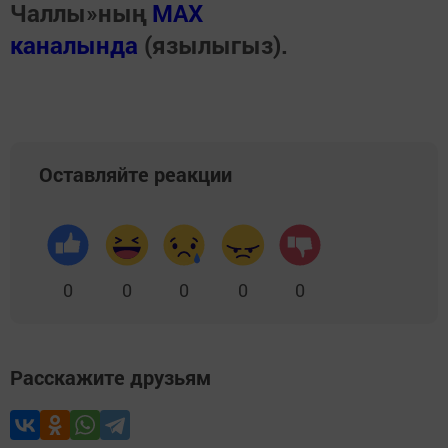
Чаллы»ның
MAX
каналында
(язылыгыз).
Оставляйте реакции
0
0
0
0
0
Расскажите друзьям