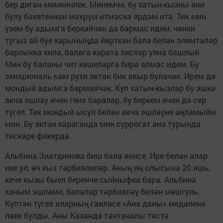
бер дигән мөмкинлек. Минемчә, бу хатын-кызны әни
булу бәхетеннән мәхрүм итмәскә ярдәм итә. Тик мин
үзем бу адымга беркайчан да бармас идем, чөнки
тугыз ай буе карыныңда йөрткән бала белән элемтәләр
барлыкка килә, балага карата хисләр уяна башлый.
Мин бу баланы чит кешеләргә бирә алмас идем. Бу
эмоциональ һәм рухи яктан бик авыр булачак. Ирем дә
мондый адымга бармаячак. Күп хатын-кызлар бу эшкә
акча эшләү өчен генә баралар, бу беркем өчен дә сер
түгел. Тик мондый ысул белән акча эшләүне аңламыйм
мин. Бу яктан караганда мин суррогат ана турында
тискәре фикердә.
Альбина Зиатдинова биш бала әнисе. Ире белән алар
ике ул, өч кыз тәрбиялиләр. Аның иң олысына 20 яшь,
кече кызы быел беренче сыйныфка бара. Альбина
ханым эшләми, балалар тәрбияләү белән мәшгуль.
Күптән түгел аларның гаиләсе «Ана даны» медаленә
лаек булды. Аны Казанда тантаналы төстә