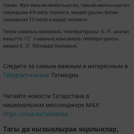
томан. Җил көньяк-көнбатыштан, төньяк-көнчыгыштан
секундына 4-9 метр тизлектә, көндез урыны белән
секундына 13 метрга кадәр тизлектә.
Төнлә һаваның минималь температурасы -5..-9˚, аязган
вакытта -12˚. Һаваның максималь температурасы
көндез 0..-3˚. Юлларда бозлавык.
Следите за самым важным и интересным в
Telegram-канале
Татмедиа
Читайте новости Татарстана в
национальном мессенджере MАХ:
https://max.ru/tatmedia
Тагы да кызыклырак яңалыклар,