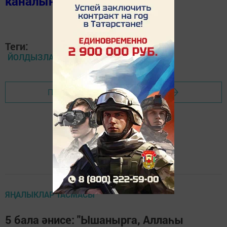
каналында
(язылыгыз).
Теги:
ЙОЛДЫЗЛАР ТОРМЫШЫ
Перейти на страницу новости
ЯҢАЛЫКЛАР ТАСМАСЫ
5 бала әнисе: "Ышанырга, Аллаһы