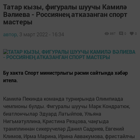
Татар кызы, фигуралы шуучы Камилә
Вәлиева - Россиянең атказанган спорт
мастеры
автор,
3 март 2022 - 16:34
867
0
0
Бу хакта Спорт министрлыгы рәсми сайтында хәбәр
ителә.
Камилә Пекинда команда турнирында Олимпиада
чемпионы булды. Фигуралы шуучы Марк Кондратюк,
биатлончылар Эдуард Латыйпов, Ульяна
Нигъмәтуллина, Кристина Резцова, чаңгыда
трамплиннан сикерүчеләр Данил Садриев, Евгений
Климов, Ирма Марина, Ирина Аввакумова, фристайлчы