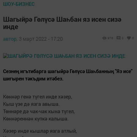
ШОУ-БИЗНЕС
Шагыйрә Гөлүсә Шаһбан яз исен сизә
инде
автор,
3 март 2022 - 17:20
976
0
0
Сезнең игътибарга шагыйрә Гөлүсә Шаһбанның "Яз исе"
шигырен тәкъдим итәбез.
Көннәр генә түгел инде хәзер,
Кыш үзе дә язга авыша.
Төннәре дә чак-чак кына түгел,
Көннәреннән күпкә калыша.
Хәзер инде кышлар язга атлый,