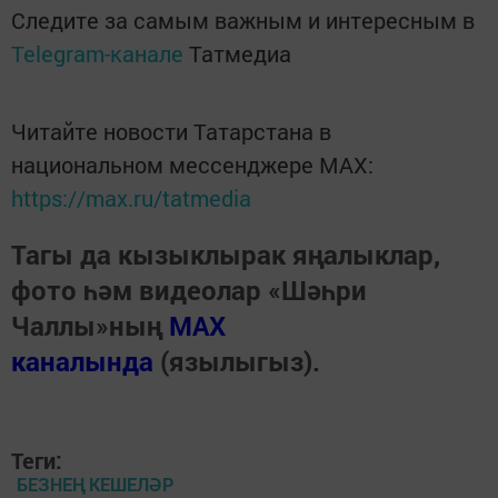
Следите за самым важным и интересным в
Telegram-канале
Татмедиа
Читайте новости Татарстана в
национальном мессенджере MАХ:
https://max.ru/tatmedia
Тагы да кызыклырак яңалыклар,
фото һәм видеолар «Шәһри
Чаллы»ның
MAX
каналында
(язылыгыз).
Теги:
БЕЗНЕҢ КЕШЕЛӘР