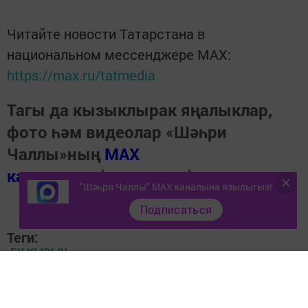
Читайте новости Татарстана в
национальном мессенджере MАХ:
https://max.ru/tatmedia
Тагы да кызыклырак яңалыклар,
фото һәм видеолар «Шәһри
Чаллы»ның
MAX
каналында
(язылыгыз).
"Шәһри Чаллы" MAX каналына язылыгыз!
Подписаться
Теги:
БУ КЫЗЫК
Перейти на страницу новости