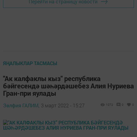
Перейти на страницу новости
ЯҢАЛЫКЛАР ТАСМАСЫ
"Ак калфаклы кыз" республика
бәйгесендә шәһәрдәшебез Алия Нуриева
Гран-при яулады
Зөлфия ГАЛИМ,
3 март 2022 - 15:27
1072
0
0