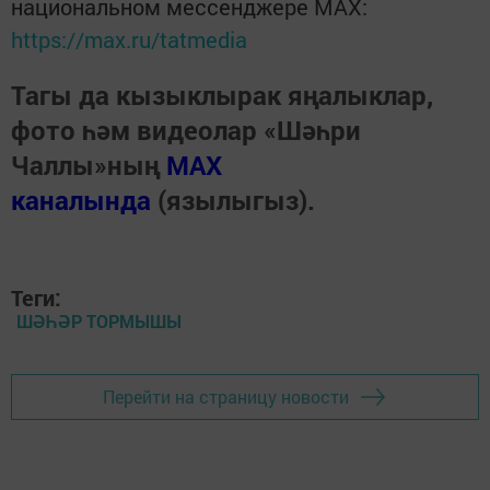
национальном мессенджере MАХ:
https://max.ru/tatmedia
Тагы да кызыклырак яңалыклар,
фото һәм видеолар «Шәһри
Чаллы»ның
MAX
каналында
(язылыгыз).
Теги:
ШӘҺӘР ТОРМЫШЫ
Перейти на страницу новости