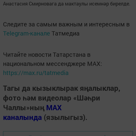
Анастасия Смирновага да мактаулы исемнәр бирелде.
Следите за самым важным и интересным в
Telegram-канале
Татмедиа
Читайте новости Татарстана в
национальном мессенджере MАХ:
https://max.ru/tatmedia
Тагы да кызыклырак яңалыклар,
фото һәм видеолар «Шәһри
Чаллы»ның
MAX
каналында
(язылыгыз).