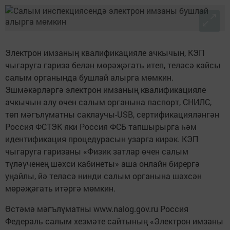
Электрон имзаның квалификацияле ачкычын, КЭП
чыгаруга гариза белән мөрәҗәгать итеп, теләсә кайсы
салым органында бушлай алырга мөмкин.
Эшмәкәрләргә электрон имзаның квалификацияле
ачкычын алу өчен салым органына паспорт, СНИЛС,
төп мәгълүматны саклаучы-USB, сертификацияләнгән
Россия ФСТЭК яки Россия ФСБ тапшырырга һәм
идентификация процедурасын узарга кирәк. КЭП
чыгаруга гаризаны «Физик затлар өчен салым
түләүченең шәхси кабинеты» аша онлайн бирергә
уңайлы, йә теләсә нинди салым органына шәхсән
мөрәҗәгать итәргә мөмкин.
Өстәмә мәгълүматны www.nalog.gov.ru Россия
Федераль салым хезмәте сайтының «Электрон имзаны