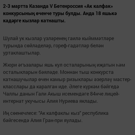
2-3 мартта Казанда V Бөтенроссия «Ак калфак»
конкурсының өченче туры булды. Анда 18 яшькә
кадәрге кызлар катнашты.
Шулай ук кызлар үзләренең гаилә кыйммәтләре
турында сөйләделәр, гореф-гадәтләр белән
уртаклаштылар.
Жюри әгъзалары яшь кул осталарының иҗатын һәм
осталыкларын бәяләде. Моннан тыш конкурста
катнашучылар өчен камыр ризыклары әзерләү мастер-
класслары да каралган иде. Әлеге күркәм бәйгедә
Чаллы данын Гали Акыш исемендәге 84нче лицей-
интернат укучысы Алия Нуриева яклады.
Иң сөенечлесе: "Ак калфаклы кыз" республика
бәйгесендә Алия Гран-при яулады.