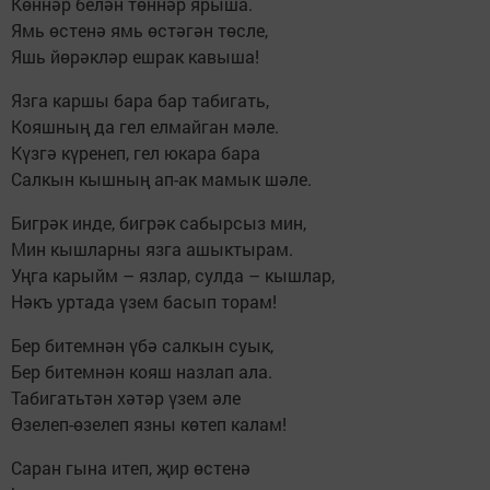
Көннәр белән төннәр ярыша.
Ямь өстенә ямь өстәгән төсле,
Яшь йөрәкләр ешрак кавыша!
Язга каршы бара бар табигать,
Кояшның да гел елмайган мәле.
Күзгә күренеп, гел юкара бара
Салкын кышның ап-ак мамык шәле.
Бигрәк инде, бигрәк сабырсыз мин,
Мин кышларны язга ашыктырам.
Уңга карыйм – язлар, сулда – кышлар,
Нәкъ уртада үзем басып торам!
Бер битемнән үбә салкын суык,
Бер битемнән кояш назлап ала.
Табигатьтән хәтәр үзем әле
Өзелеп-өзелеп язны көтеп калам!
Саран гына итеп, җир өстенә