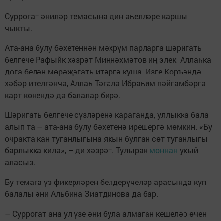
Суррогат әниләр темасына дин әһелләре каршы
чыкты.
Ата-ана булу бәхетеннән мәхрүм парларга шәригать
белгече Рафыйк хәзрәт Миңнәхмәтов иң элек Аллаһка
дога белән мөрәҗәгать итәргә куша. Изге Коръәндә
хәбәр ителгәнчә, Аллаһ Тәгалә Ибраһим пәйгамбәргә
карт көнендә дә балалар бирә.
Шәригать белгече сүзләренә караганда, уллыкка бала
алып та – ата-ана булу бәхетенә ирешергә мөмкин. «Бу
очракта кан туганлыгына якын булган сөт туганлыгы
барлыкка килә», – ди хәзрәт. Тулырак
моннан
укый
аласыз.
Бу темага үз фикерләрен белдерүчеләр арасында күп
балалы әни Альбина Зиатдинова да бар.
– Суррогат ана ул үзе әни була алмаган кешеләр өчен