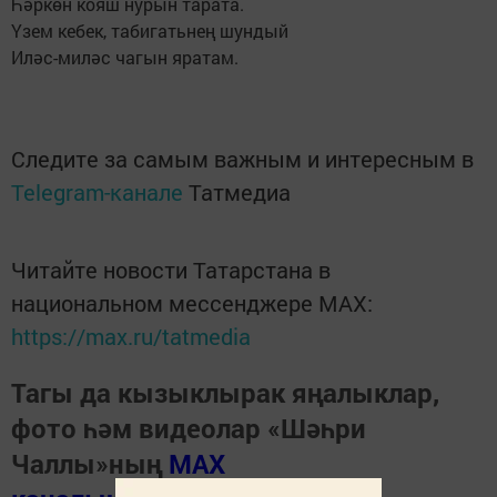
Һәркөн кояш нурын тарата.
Үзем кебек, табигатьнең шундый
Иләс-миләс чагын яратам.
Следите за самым важным и интересным в
Telegram-канале
Татмедиа
Читайте новости Татарстана в
национальном мессенджере MАХ:
https://max.ru/tatmedia
Тагы да кызыклырак яңалыклар,
фото һәм видеолар «Шәһри
Чаллы»ның
MAX