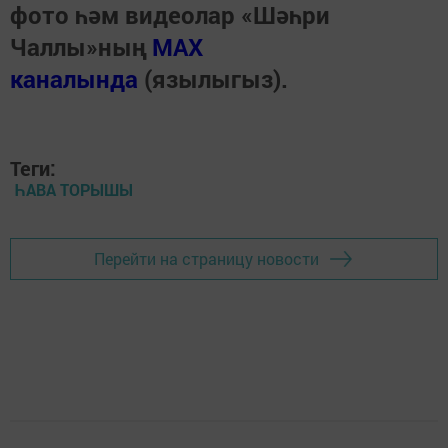
фото һәм видеолар «Шәһри
Чаллы»ның
MAX
каналында
(язылыгыз).
Теги:
ҺАВА ТОРЫШЫ
Перейти на страницу новости