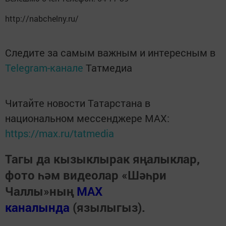
http://nabchelny.ru/
Следите за самым важным и интересным в
Telegram-канале
Татмедиа
Читайте новости Татарстана в
национальном мессенджере MАХ:
https://max.ru/tatmedia
Тагы да кызыклырак яңалыклар,
фото һәм видеолар «Шәһри
Чаллы»ның
MAX
каналында
(язылыгыз).