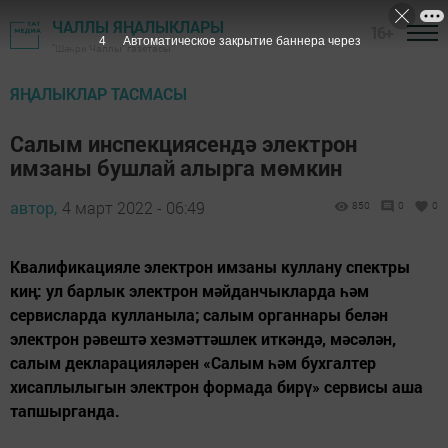
ЧАЛЛЫ ЯҢАЛЫКЛАРЫ
16+
3
Автоматическое закрытие баннера через
"Шәһри Чаллы" газетасы
ЯҢАЛЫКЛАР ТАСМАСЫ
Салым инспекциясендә электрон
имзаны бушлай алырга мөмкин
автор,
4 март 2022 - 06:49
850
0
0
Квалификацияле электрон имзаны куллану спектры
киң: ул барлык электрон мәйданчыкларда һәм
сервисларда кулланыла; салым органнары белән
электрон рәвештә хезмәттәшлек иткәндә, мәсәлән,
салым декларацияләрен «Салым һәм бухгалтер
хисаплылыгын электрон формада бирү» сервисы аша
тапшырганда.