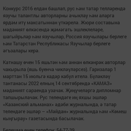
Конкурс 2016 елдан башлап, рус һәм татар телләрендә
язучы талантлы авторларны ачыклау һәм аларга
ярдәм итү максатыннан үткәрелә. Жюри составына
мәдәният өлкәсендә җәмәгать эшлеклеләре,
шагыйрьләр һәм язучылар, Россия язучылары берлеге
һәм Татарстан Республикасы Язучылар берлеге
әгъзалары керә.
Катнашу өчен 15 яшьтән һәм аннан өлкәнрәк авторлар
чакырыла (яшь буенча чикләүләрсез). Гаризалар 1
марттан 15 июльгә кадәр кабул ителә. Бүләкләү
тантанасы 2022 елның 14 сентябрендә «КАМАЗ»
мәдәният сараенда узачак. Җиңүчеләргә дипломнар
тапшырылачак. Рус телендәге иң яхшы эшләр
«Казанский альманах» әдәби журналында, ә татар
телендәге эшләр – «Мәйдан» журналында һәм «Көмеш
кыңгырау» газетасында басылачак.
Белешмә өчен телефон: 54-77-39