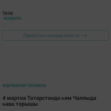
Теги:
КОНКУРС
Перейти на страницу новости
ЯҢАЛЫКЛАР ТАСМАСЫ
4 мартка Татарстанда һәм Чаллыда
һава торышы