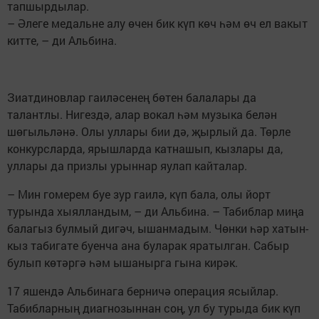
тапшырдылар.
– Әлеге медальне алу өчен бик күп көч һәм өч ел вакыт
китте, – ди Альбина.
Зиатдиновлар гаиләсенең бөтен балалары да
талантлы. Нигездә, алар вокал һәм музыка белән
шөгыльләнә. Олы уллары бии дә, җырлый да. Төрле
конкурсларда, ярышларда катнашып, кызлары да,
уллары да призлы урыннар яулап кайталар.
– Мин гомерем буе зур гаилә, күп бала, олы йорт
турында хыялландым, – ди Альбина. – Табиблар миңа
балагыз булмый дигәч, ышанмадым. Чөнки һәр хатын-
кыз табигате буенча ана буларак яратылган. Сабыр
булып көтәргә һәм ышанырга гына кирәк.
17 яшендә Альбинага берничә операция ясыйлар.
Табибларның диагнозыннан соң, ул бу турыда бик күп