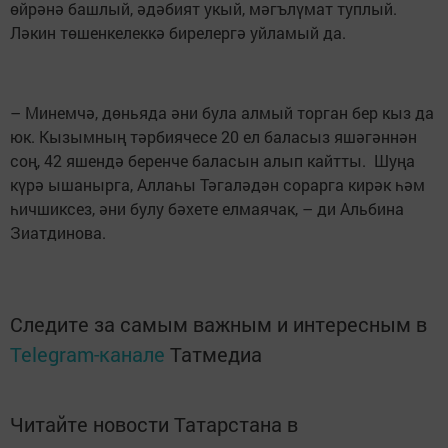
өйрәнә башлый, әдәбият укый, мәгълүмат туплый.
Ләкин төшенкелеккә бирелергә уйламый да.
– Минемчә, дөньяда әни була алмый торган бер кыз да
юк. Кызымның тәрбиячесе 20 ел баласыз яшәгәннән
соң, 42 яшендә беренче баласын алып кайтты. Шуңа
күрә ышанырга, Аллаһы Тәгаләдән сорарга кирәк һәм
һичшиксез, әни булу бәхете елмаячак, – ди Альбина
Зиатдинова.
Следите за самым важным и интересным в
Telegram-канале
Татмедиа
Читайте новости Татарстана в