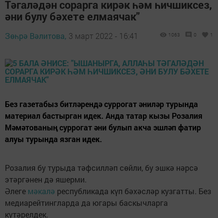
Тәгаләдән сорарга кирәк һәм һичшиксез,
әни булу бәхете елмаячак"
Зөһрә Вәлитова,
3 март 2022 - 16:41
1063
0
1
Без газетабыз битләрендә суррогат әниләр турында
материал бастырган идек. Анда татар кызы Розалия
Мәмәтованың суррогат әни булып акча эшләп фатир
алуы турында язган идек.
Розалия бу турыда тәфсилләп сөйли, бу эшкә нәрсә
этәргәнен дә яшерми.
Әлеге
мәкалә
республикада күп бәхәсләр кузгатты. Без
медиарейтингларда да югары баскычларга
күтәрелдек.