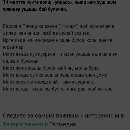
14 мартта күктә кояш «уйнаса», кыяр һәм хуш исле
үләннәр уңышы бай булачак.
Евдокия Плющиха көнен (14 март) җәй күрсәткече
диләр: көн нинди, җәй дә шулай узачак.
Иртә язда күк күкрәмичә яшен булса, коры җәйгә
юрыйлар.
Март аенда күк күкрәсә – икмәк уңышына, әмма ел
салкын булачак.
Март җиле җылы булса, җәй яңгырлы була.
Март аенда су акмаса, апрель аенда үлән үсми.
Март коры һәм юеш май – икмәк уңачак.
Март аенда томан еш булса, яңгырлы җәй көтелә.
Следите за самым важным и интересным в
Telegram-канале
Татмедиа