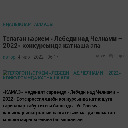
ЯҢАЛЫКЛАР ТАСМАСЫ
Теләгән һәркем «Лебеди над Челнами –
2022» конкурсында катнаша ала
автор,
4 март 2022 - 06:17
931
0
0
«КАМАЗ» мәдәният сараенда «Лебеди над Челнами –
2022» Бөтенроссия әдәби конкурсында катнашуга
гаризалар кабул ителә башлады. Ул Россия
халыкларының халык сәнгате һәм матди булмаган
мәдәни мирасы елына багышланган.