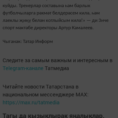
куйды. Тренерлар составына һәм барлык
футболчыларга рәхмәт белдерәсем килә, һәм
лаеклы җиңү белән котлыйсым килә!» — ди 3нче
спорт мәктәбе директоры Артур Камалеев.
Чыганак: Татар Информ
Следите за самым важным и интересным в
Telegram-канале
Татмедиа
Читайте новости Татарстана в
национальном мессенджере MАХ:
https://max.ru/tatmedia
Тагы да кызыклырак яңалыклар,