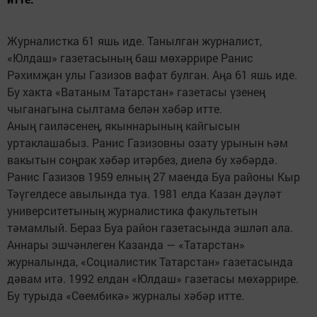
Журналистка 61 яшь иде. Танылган журналист,
«Юлдаш» газетасының баш мөхәррире Ранис
Рәхимҗан улы Газизов вафат булган. Аңа 61 яшь иде.
Бу хакта «Ватаным Татарстан» газетасы үзенең
чыганагына сылтама белән хәбәр итте.
Аның гаиләсенең, якыннарының кайгысын
уртаклашабыз. Ранис Газизовны озату урынын һәм
вакытын соңрак хәбәр итәрбез, диелә бу хәбәрдә.
Ранис Газизов 1959 елның 27 маенда Буа районы Кыр
Тәүгелдесе авылында туа. 1981 елда Казан дәүләт
университетының журналистика факультетын
тәмамлый. Бераз Буа район газетасында эшләп ала.
Аннары эшчәнлеген Казанда — «Татарстан»
журналында, «Социалистик Татарстан» газетасында
дәвам итә. 1992 елдан «Юлдаш» газетасы мөхәррире.
Бу турыда «Сөембикә» журналы хәбәр итте.