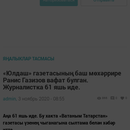
ЯҢАЛЫКЛАР ТАСМАСЫ
«Юлдаш» газетасының баш мөхәррире
Ранис Газизов вафат булган.
Журналистка 61 яшь иде.
admin,
3 ноябрь 2020 - 08:55
866
0
0
Аңа 61 яшь иде. Бу хакта «Ватаным Татарстан»
газетасы үзенең чыганагына сылтама белән хәбәр
итте.