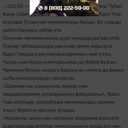
. «СШ N3 — Авангард» Яшел Үзән командасы Түбән
Кама «Шинник» командасын кабул итте. Яшел Үзән
егетләре Татарстан чемпионнары булды. Бу турыда
район басмасы хәбәр итә.
Гомумән чемпионлыкка дүрт команда дәгъва итте.
Турнир таблицасында урыннар ничек аерылуга
Яшел Үзәндәге уен нәтиҗәләреннән генә түгел,
Чаллы һәм Казан матчларыннан да бәйле булган.
Чемпион булган интрига барлык өч матчта да финал
сыбызгысына кадәр сакланган.
«Шинник»ны ышанычлы җиңеп һәм
көндәшләренең хаталарыннан файдаланып, Яшел
Үзән егетләре, республика чемпионнары исемен
алып, беренче урынны яулады.
«Катлаулы сезон һәм катлаулы эпидемия вазгыяте
шартларында егетләр чемпионлыкка юлда күп көч