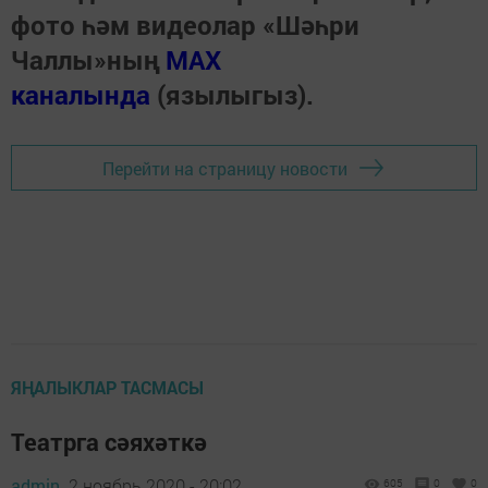
фото һәм видеолар «Шәһри
Чаллы»ның
MAX
каналында
(язылыгыз).
Перейти на страницу новости
ЯҢАЛЫКЛАР ТАСМАСЫ
Театрга сәяхәткә
admin,
2 ноябрь 2020 - 20:02
605
0
0