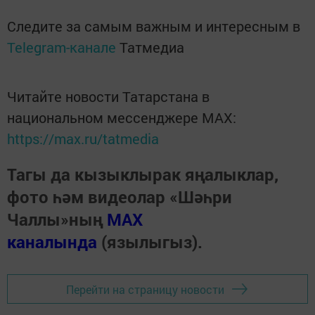
Следите за самым важным и интересным в
Telegram-канале
Татмедиа
Читайте новости Татарстана в
национальном мессенджере MАХ:
https://max.ru/tatmedia
Тагы да кызыклырак яңалыклар,
фото һәм видеолар «Шәһри
Чаллы»ның
MAX
каналында
(язылыгыз).
Перейти на страницу новости