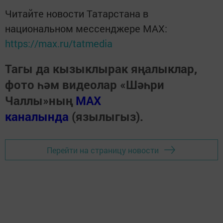
Читайте новости Татарстана в
национальном мессенджере MАХ:
https://max.ru/tatmedia
Тагы да кызыклырак яңалыклар,
фото һәм видеолар «Шәһри
Чаллы»ның
MAX
каналында
(язылыгыз).
Перейти на страницу новости