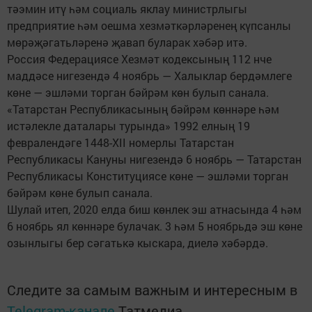
тәэмин итү һәм социаль яклау министрлыгы
предприятие һәм оешма хезмәткәрләренең күпсанлы
мөрәҗәгатьләренә җавап буларак хәбәр итә.
Россия Федерациясе Хезмәт кодексының 112 нче
маддәсе нигезендә 4 ноябрь — Халыклар бердәмлеге
көне — эшләми торган бәйрәм көн булып санала.
«Татарстан Республикасының бәйрәм көннәре һәм
истәлекле даталары турында» 1992 елның 19
февралендәге 1448-XII номерлы Татарстан
Республикасы Кануны нигезендә 6 ноябрь — Татарстан
Республикасы Конституциясе көне — эшләми торган
бәйрәм көне булып санала.
Шулай итеп, 2020 елда биш көнлек эш атнасында 4 һәм
6 ноябрь ял көннәре булачак. 3 һәм 5 ноябрьдә эш көне
озынлыгы бер сәгатькә кыскара, диелә хәбәрдә.
Следите за самым важным и интересным в
Telegram-канале
Татмедиа