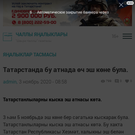
5
Автоматическое закрытие баннера через
ЧАЛЛЫ ЯҢАЛЫКЛАРЫ
16+
"Шәһри Чаллы" газетасы
ЯҢАЛЫКЛАР ТАСМАСЫ
Татарстанда бу атнада өч эш көне була.
admin,
3 ноябрь 2020 - 08:58
799
0
0
Татарстанлыларны кыска эш атнасы көтә.
3 һәм 5 ноябрьдә эш көне бер сәгатькә кыскарак була.
Татарстанлыларны кыска эш атнасы көтә. Бу хакта
Татарстан Республикасы Хезмәт, халыкны эш белән