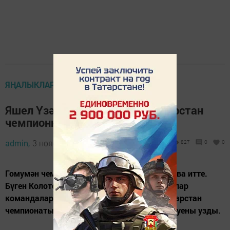
ЯҢАЛЫКЛАР ТАСМАСЫ
Яшел Үзән футболчылары Татарстан
чемпионнары булды.
admin,
3 ноябрь 2020 - 08:51
827
0
0
Гомумән чемпионлыкка дүрт команда дәгъва итте.
Бүген Колотов исемендәге стадионда ир-атлар
командалары арасында футбол буенча Татарстан
чемпионатының финал стадиясендә финал уены узды.