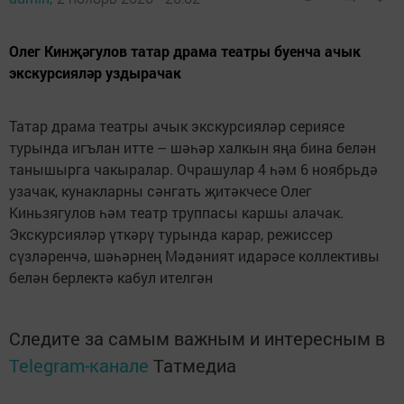
Олег Кинҗәгулов татар драма театры буенча ачык
экскурсияләр уздырачак
Татар драма театры ачык экскурсияләр сериясе
турында игълан итте – шәһәр халкын яңа бина белән
танышырга чакыралар. Очрашулар 4 һәм 6 ноябрьдә
узачак, кунакларны сәнгать җитәкчесе Олег
Киньзягулов һәм театр труппасы каршы алачак.
Экскурсияләр үткәрү турында карар, режиссер
сүзләренчә, шәһәрнең Мәдәният идарәсе коллективы
белән берлектә кабул ителгән
Следите за самым важным и интересным в
Telegram-канале
Татмедиа