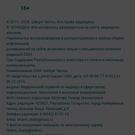
16+
© 2011 - 2026. Шәһри Чаллы. Все права защищены.
© ТАТМЕДИА. Все материалы, размещенные на сайте, защищены
законом.
Перепечатка, воспроизведение и распространение в любом объеме
информации,
размещенной на сайте, возможна только с письменного согласия
редакций СМИ.
При поддержке Республиканского агентства по печати и массовым
коммуникациям.
Наименование СМИ: Шəhри Чаллы
№ свидетельства о регистрации СМИ, дата: ЭЛ № ФС 77-67912 от
06.12.2016
выдано Федеральной службой по надзору в сфере связи,
информационных технологий и массовых коммуникаций
ФИО главного редактора: Юсупова Резида Махмутовна
Адрес редакции: 423827, Республика Татарстан, город Набережные
Челны, бульвар Юных Ленинцев, д.9
Телефон редакции: 8 (8552) 57-01-19
Email: shahri_chally@mail.ru
О фактах коррупции сообщить по электронному адресу:
shahri_chally@mail.ru