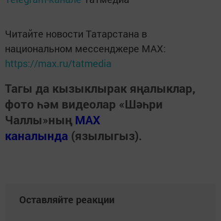
Читайте новости Татарстана в
национальном мессенджере MАХ:
https://max.ru/tatmedia
Тагы да кызыклырак яңалыклар,
фото һәм видеолар «Шәһри
Чаллы»ның
MAX
каналында
(язылыгыз).
Оставляйте реакции