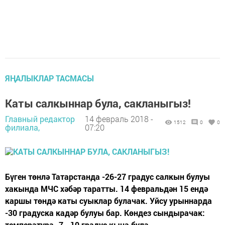
ЯҢАЛЫКЛАР ТАСМАСЫ
Каты салкыннар була, сакланыгыз!
Главный редактор
14 февраль 2018 -
1512
0
0
филиала,
07:20
Бүген төнлә Татарстанда -26-27 градус салкын булуы
хакында МЧС хәбәр таратты. 14 февральдән 15 ендә
каршы төндә каты суыклар булачак. Уйсу урыннарда
-30 градуска кадәр булуы бар. Көндез сындырачак:
температура -7, -10 градус кына була.