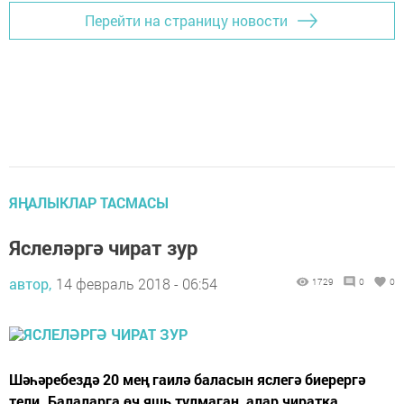
Перейти на страницу новости
ЯҢАЛЫКЛАР ТАСМАСЫ
Яслеләргә чират зур
автор,
14 февраль 2018 - 06:54
1729
0
0
Шәһәребездә 20 мең гаилә баласын яслегә биерергә
тели. Балаларга өч яшь тулмаган, алар чиратка