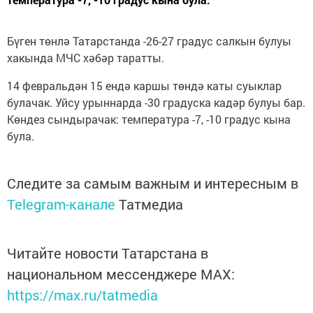
Бүген төнлә Татарстанда -26-27 градус салкын булуы
хакында МЧС хәбәр таратты.
14 февральдән 15 ендә каршы төндә каты суыклар
булачак. Уйсу урыннарда -30 градуска кадәр булуы бар.
Көндез сындырачак: температура -7, -10 градус кына
була.
Следите за самым важным и интересным в
Telegram-канале
Татмедиа
Читайте новости Татарстана в
национальном мессенджере MАХ:
https://max.ru/tatmedia