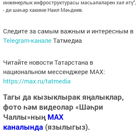
инженерлык инфроструктурасы мәсьәләләрен хәл итү",
- ди шәһәр хакиме Наил Мәһдиев.
Следите за самым важным и интересным в
Telegram-канале
Татмедиа
Читайте новости Татарстана в
национальном мессенджере MАХ:
https://max.ru/tatmedia
Тагы да кызыклырак яңалыклар,
фото һәм видеолар «Шәһри
Чаллы»ның
MAX
каналында
(язылыгыз).