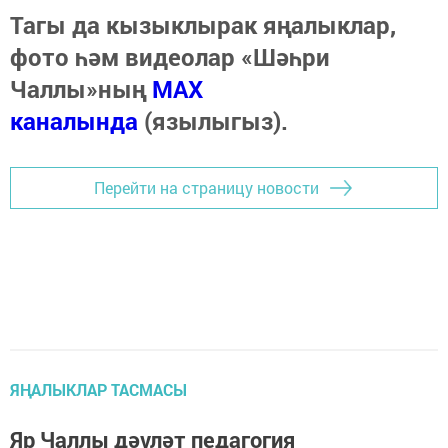
Тагы да кызыклырак яңалыклар,
фото һәм видеолар «Шәһри
Чаллы»ның
MAX
каналында
(язылыгыз).
Перейти на страницу новости
ЯҢАЛЫКЛАР ТАСМАСЫ
Яр Чаллы дәүләт педагогия