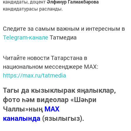
кандидаты, доцент
Әлфинур Галиакбәрова
кандидатурасы расланды.
Следите за самым важным и интересным в
Telegram-канале
Татмедиа
Читайте новости Татарстана в
национальном мессенджере MАХ:
https://max.ru/tatmedia
Тагы да кызыклырак яңалыклар,
фото һәм видеолар «Шәһри
Чаллы»ның
MAX
каналында
(язылыгыз).