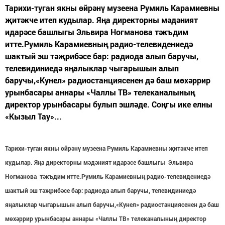
Тарихи-туган якны өйрәнү музеена Румиль Карамиевны
җитәкче итеп кудылар. Яңа директорны мәдәният
идарәсе башлыгы Эльвира Ногманова тәкъдим
итте.Румиль Карамиевның радио-телевидениедә
шактый эш тәҗрибәсе бар: радиода алып баручы,
телевидиниедә яңалыклар чыгарышын алып
баручы,«Кунел» радиостанциясенен дә баш мөхәррир
урынбасары аннары «Чаллы ТВ» телеканалының
директор урынбасары булып эшләде. Соңгы ике елны
«Кызыл Тау»...
Тарихи-туган якны өйрәнү музеена
Румиль Карамие
вны җитәкче итеп
кудылар. Яңа директорны мәдәният идарәсе башлыгы
Эльвира
Ногманова
тәкъдим итте.
Румиль Карамиевның
радио-телевидениедә
шактый эш тәҗрибәсе бар: радиода алып баручы, телевидиниедә
яңалыклар чыгарышын алып баручы,«Кунел» радиостанциясенен дә баш
мөхәррир урынбасары аннары «Чаллы ТВ» телеканалының директор