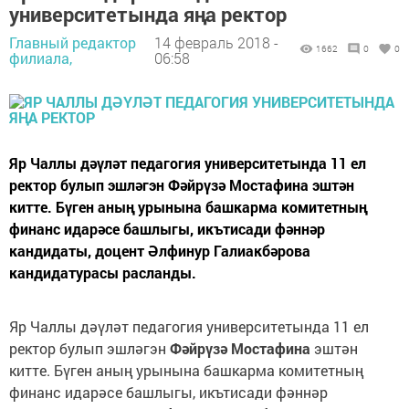
университетында яңа ректор
Главный редактор
14 февраль 2018 -
1662
0
0
филиала,
06:58
Яр Чаллы дәүләт педагогия университетында 11 ел
ректор булып эшләгэн Фәйрүзә Мостафина эштән
китте. Бүген аның урынына башкарма комитетның
финанс идарәсе башлыгы, икътисади фәннәр
кандидаты, доцент Әлфинур Галиакбәрова
кандидатурасы расланды.
Яр Чаллы дәүләт педагогия университетында 11 ел
ректор булып эшләгэн
Фәйрүзә Мостафина
эштән
китте. Бүген аның урынына башкарма комитетның
финанс идарәсе башлыгы, икътисади фәннәр