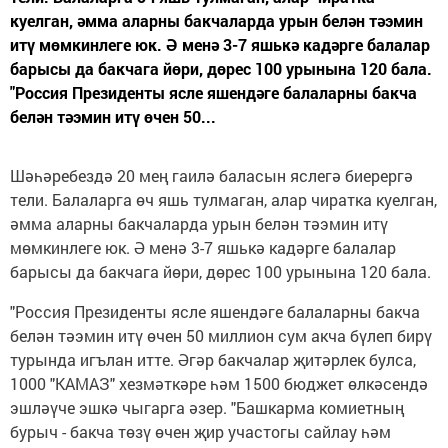
куелган, әмма аларны бакчаларда урын белән тәэмин
итү мөмкинлеге юк. Ә менә 3-7 яшькә кадәрге балалар
барысы да бакчага йөри, дөрес 100 урынына 120 бала.
"Россия Президенты ясле яшендәге балаларны бакча
белән тәэмин итү өчен 50...
Шәһәребездә 20 мең гаилә баласын яслегә биерергә
тели. Балаларга өч яшь тулмаган, алар чиратка куелган,
әмма аларны бакчаларда урын белән тәэмин итү
мөмкинлеге юк. Ә менә 3-7 яшькә кадәрге балалар
барысы да бакчага йөри, дөрес 100 урынына 120 бала.
"Россия Президенты ясле яшендәге балаларны бакча
белән тәэмин итү өчен 50 миллион сум акча бүлеп бирү
турында игълан итте. Әгәр бакчалар җитәрлек булса,
1000 "КАМАЗ" хезмәткәре һәм 1500 бюджет өлкәсендә
эшләүче эшкә чыгарга әзер. "Башкарма комиетның
бурыч - бакча төзү өчен җир участогы сайлау һәм