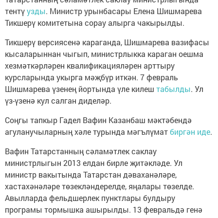
тентү
узды
. Министр урынбасары Елена Шишмарева
Тикшерү комитетына сорау алырга чакырылды.
Тикшерү версиясенә караганда, Шишмарева вазифасы
кысаларыннан чыгып, министрлыкка караган оешма
хезмәткәрләрен квалификацияләрен арттыру
курсларында укырга мәҗбүр иткән. 7 февраль
Шишмарева үзенең йортында үле килеш
табылды
. Ул
үз-үзенә кул салган диделәр.
Соңгы тапкыр Гадел Вафин Казанбаш мәктәбендә
агуланучыларның хәле турында мәгълүмат
биргән иде
.
Вафин Татарстанның сәламәтлек саклау
министрлыгын 2013 елдан бирле җитәкләде. Ул
министр вакытында Татарстан дәваханәләре,
хастахәнәләре төзекләндерелде, яңалары төзелде.
Авылларда фельдшерлек пунктлары булдыру
програмы тормышка ашырылды. 13 февральдә генә