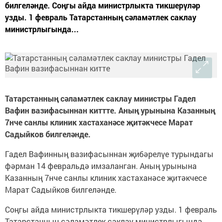
билгеләнде. Соңгы айда министрлыкта тикшерүләр
узды. 1 февраль Татарстанның сәламәтлек саклау
министрлыгында...
Татарстанның сәламәтлек саклау министры Гадел
Вафин вазифасыннан киттте. Аның урынына Казанның
7нче санлы клиник хастаханәсе җитәкчесе Марат
Садыйков билгеләнде.
Гадел Вафинның вазифасыннан җибәрелүе турындагы
фәрман 14 февральдә имзаланган. Аның урынына
Казанның 7нче санлы клиник хастаханәсе җитәкчесе
Марат Садыйков билгеләнде.
Соңгы айда министрлыкта тикшерүләр узды. 1 февраль
Татарстанның сәламәтлек саклау министрлыгында