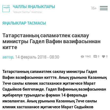
ЧАЛЛЫ ЯҢАЛЫКЛАРЫ
16+
"Шәһри Чаллы" газетасы
ЯҢАЛЫКЛАР ТАСМАСЫ
Татарстанның сәламәтлек саклау
министры Гадел Вафин вазифасыннан
китте
автор,
14 февраль 2018 - 08:30
1642
0
0
Татарстанның сәламәтлек саклау министры Гадел
Вафин вазифасыннан киттте. Аның урынына Казанның
7нче санлы клиник хастаханәсе җитәкчесе Марат
Садыйков билгеләнде. Гадел Вафинның вазифасыннан
җибәрелүе турындагы фәрман 14 февральдә
имзаланган. Аның урынына Казанның 7нче санлы
клиник хастаханәсе җитәкчесе Марат Садыйков