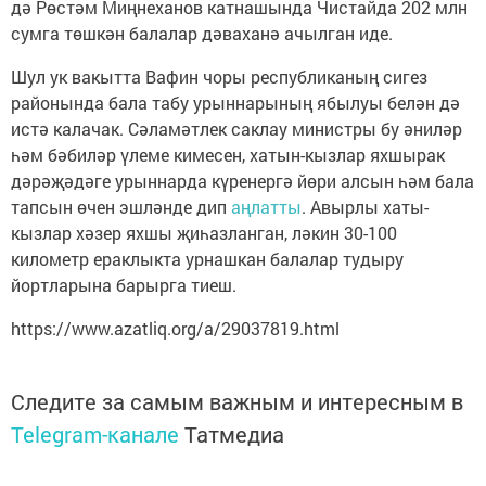
дә Рөстәм Миңнеханов катнашында Чистайда 202 млн
сумга төшкән балалар дәваханә ачылган иде.
Шул ук вакытта Вафин чоры республиканың сигез
районында бала табу урыннарының ябылуы белән дә
истә калачак. Сәламәтлек саклау министры бу әниләр
һәм бәбиләр үлеме кимесен, хатын-кызлар яхшырак
дәрәҗәдәге урыннарда күренергә йөри алсын һәм бала
тапсын өчен эшләнде дип
аңлатты
. Авырлы хаты-
кызлар хәзер яхшы җиһазланган, ләкин 30-100
километр ераклыкта урнашкан балалар тудыру
йортларына барырга тиеш.
https://www.azatliq.org/a/29037819.html
Следите за самым важным и интересным в
Telegram-канале
Татмедиа