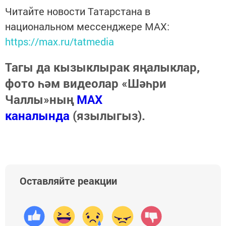
Читайте новости Татарстана в
национальном мессенджере MАХ:
https://max.ru/tatmedia
Тагы да кызыклырак яңалыклар,
фото һәм видеолар «Шәһри
Чаллы»ның
MAX
каналында
(язылыгыз).
Оставляйте реакции