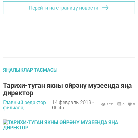
Перейти на страницу новости
ЯҢАЛЫКЛАР ТАСМАСЫ
Тарихи-туган якны өйрәнү музеенда яңа
директор
Главный редактор
14 февраль 2018 -
1531
0
0
филиала,
06:45