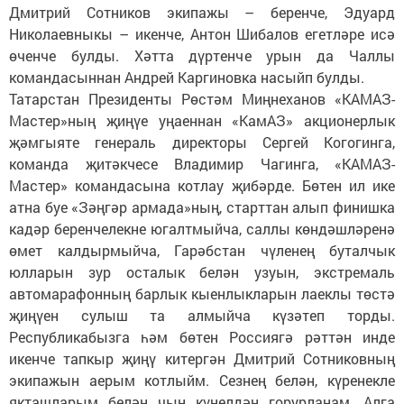
Дмитрий Сотников экипажы – беренче, Эдуард
Николаевныкы – икенче, Антон Шибалов егетләре исә
өченче булды. Хәтта дүртенче урын да Чаллы
командасыннан Андрей Каргиновка насыйп булды.
Татарстан Президенты Рөстәм Миңнеханов «КАМАЗ-
Мастер»ның җиңүе уңаеннан «КамАЗ» акционерлык
җәмгыяте генераль директоры Сергей Когогинга,
команда җитәкчесе Владимир Чагинга, «КАМАЗ-
Мастер» командасына котлау җибәрде. Бөтен ил ике
атна буе «Зәңгәр армада»ның, старттан алып финишка
кадәр беренчелекне югалтмыйча, саллы көндәшләренә
өмет калдырмыйча, Гарәбстан чүленең буталчык
юлларын зур осталык белән узуын, экстремаль
автомарафонның барлык кыенлыкларын лаеклы төстә
җиңүен сулыш та алмыйча күзәтеп торды.
Республикабызга һәм бөтен Россиягә рәттән инде
икенче тапкыр җиңү китергән Дмитрий Сотниковның
экипажын аерым котлыйм. Сезнең белән, күренекле
якташларым белән чын күңелдән горурланам. Алга