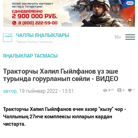
ЧАЛЛЫ ЯҢАЛЫКЛАРЫ
16+
"Шәһри Чаллы" газетасы
ЯҢАЛЫКЛАР ТАСМАСЫ
Тракторчы Хәлил Гыйлфанов үз эше
турында горурланып сөйли - ВИДЕО
автор,
19 гыйнвар 2022 - 13:51
917
0
1
Тракторчы Хәлил Гыйлфанов өчен хәзер "кызу" чор -
Чаллының 27нче комплексы юлларын кардан
чистарта.