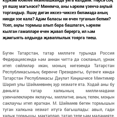
ул яшәү мәгънәсе? Минемчә, аны һәркем үзенчә аңлый
торгандыр. Яшәү дигән иксез-чиксез биләмәдә аның
нинди эзе кала? Адәм баласы ни өчен туганын белми?
Үсеп, аңлы тормыш алып бара башлагач, һәркем
кылган гамәлләре өчен җавап бирергә, ил һәм
җәмгыять алдында җаваплылык тоярга тиеш.
Бүген Татарстан, татар милләте турында Россия
Федерациясендә һәм аннан читтә дә сокланып, үрнәк
итеп сөйлиләр икән, моның нигезендә Татарстан
Республикасының беренче Президенты, бүгенге көндә
Татарстан Республикасы Дәүләт Киңәшчесе Минтимер
Шәрип улы Шәймиевнең зур хезмәте ята. Ходай аны бу
дөньяга татар халкының милли-мәдәни
үзенчәлекләрен яклаучы, милләтне, аның телен, моңын
саклаучы итеп яраткан. М. Шәймиев бөтен тормышын
туган халкына хезмәт итүгә багышлады: авыл, гади
халык тормышы, мәктәпләр, татар теле һәм мәдәнияте,