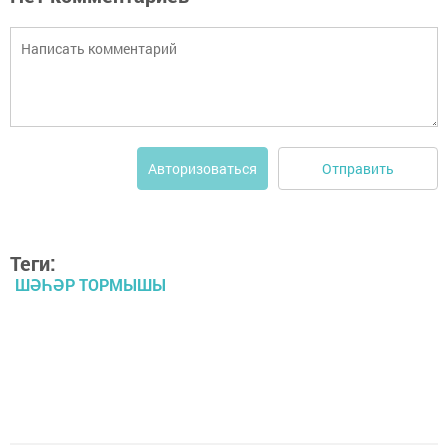
Отправить
Авторизоваться
Теги:
ШӘҺӘР ТОРМЫШЫ