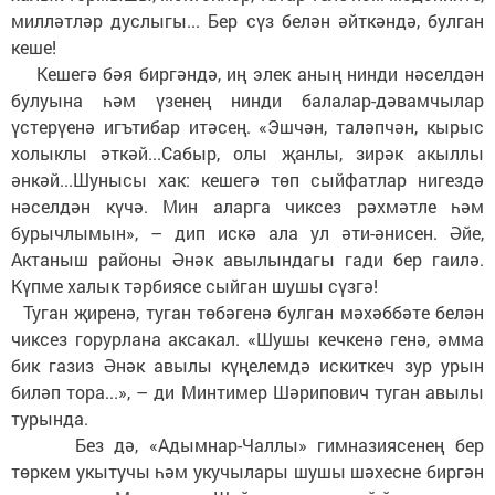
милләтләр дуслыгы... Бер сүз белән әйткәндә, булган
кеше!
Кешегә бәя биргәндә, иң элек аның нинди нәселдән
булуына һәм үзенең нинди балалар-дәвамчылар
үстерүенә игътибар итәсең. «Эшчән, таләпчән, кырыс
холыклы әткәй...Сабыр, олы җанлы, зирәк акыллы
әнкәй...Шунысы хак: кешегә төп сыйфатлар нигездә
нәселдән күчә. Мин аларга чиксез рәхмәтле һәм
бурычлымын», – дип искә ала ул әти-әнисен. Әйе,
Актаныш районы Әнәк авылындагы гади бер гаилә.
Күпме халык тәрбиясе сыйган шушы сүзгә!
Туган җиренә, туган төбәгенә булган мәхәббәте белән
чиксез горурлана аксакал. «Шушы кечкенә генә, әмма
бик газиз Әнәк авылы күңелемдә искиткеч зур урын
биләп тора...», – ди Минтимер Шәрипович туган авылы
турында.
Без дә, «Адымнар-Чаллы» гимназиясенең бер
төркем укытучы һәм укучылары шушы шәхесне биргән