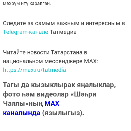
мәхрүм итү каралган.
Следите за самым важным и интересным в
Telegram-канале
Татмедиа
Читайте новости Татарстана в
национальном мессенджере MАХ:
https://max.ru/tatmedia
Тагы да кызыклырак яңалыклар,
фото һәм видеолар «Шәһри
Чаллы»ның
MAX
каналында
(язылыгыз).