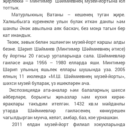
җирлеккә – Минтимер Шәймиевнең музей-йортына юл
тоттык.
Матурлыкның Ватаны – кешенең туган җире.
Халкыбызга күренекле улын бүләк иткән данлы һәм
шанлы Әнәк авылына аяк баскач, без моңа тагын бер
кат инандык.
Төзек, зәвык белән эшләнгән музей-йорт каршы алды
безне. Шәрип Шәймиев (Минтимер Шәймиевнең әтисе)
бу йортны 20 гасыр урталарында сала. Шәймиевләр
гаиләсе анда 1956 – 1980 елларда яши. Минтимер
Шәрип улының яшьлек еллары шушында уза. 2005
елның 11 июлендә «М.Ш. Шәймиевнең музей-йорты»,
шәхси музей буларак, үз ишекләрен ача.
Экспозициядә ата-аналар һәм балаларның шәхси
әйберләре, борынгы җиһазлар һәм кухня кирәк-
яраклары тәкъдим ителгән. 1432 кв.м мәйданлы
утарда Шәймиевләр гаиләсенең көнкүрешен
чагылдырган мунча, келәт, амбар, баз, кое урнашкан.
2011 елдан музей-йорт филиал хокукларында