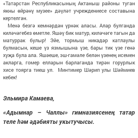
«Татарстан Республикасының Актаныш районы туган
якны өйрәнү музее» дәүләт учреждениесе составына
кертелгән.
Менә безгә кемнәрдән үрнәк аласы. Алар булганда
киләчәгебез өметле. Яшәү бик матур, киләчәге тагын да
матуррак булыр! Эйе, тормыш никадәр катлаулы
булмасын, кеше үз язмышына үзе, бары тик үзе генә
хуҗа була ала. Яшәеше, эш-гамәле белән үзенең исемен
акларга, гомер елларын барлаганда тирән горурлык
хисе тоярга тиеш ул. Минтимер Шәрип улы Шәймиев
кебек!
Эльмира Камаева,
«Адымнар – Чаллы» гимназиясенең татар
теле һәм әдәбияты укытучысы.