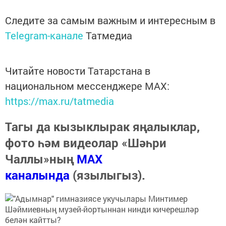
Следите за самым важным и интересным в
Telegram-канале
Татмедиа
Читайте новости Татарстана в
национальном мессенджере MАХ:
https://max.ru/tatmedia
Тагы да кызыклырак яңалыклар,
фото һәм видеолар «Шәһри
Чаллы»ның
MAX
каналында
(язылыгыз).