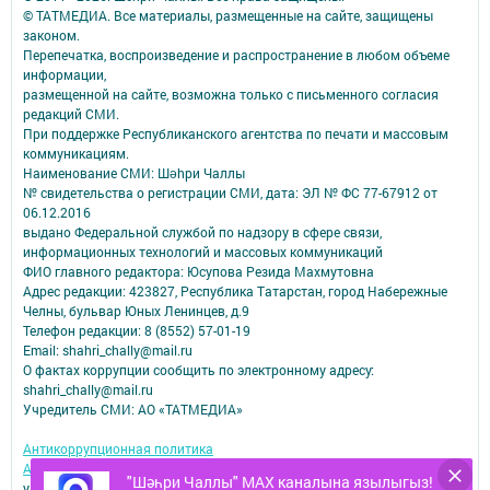
© ТАТМЕДИА. Все материалы, размещенные на сайте, защищены
законом.
Перепечатка, воспроизведение и распространение в любом объеме
информации,
размещенной на сайте, возможна только с письменного согласия
редакций СМИ.
При поддержке Республиканского агентства по печати и массовым
коммуникациям.
Наименование СМИ: Шəhри Чаллы
№ свидетельства о регистрации СМИ, дата: ЭЛ № ФС 77-67912 от
06.12.2016
выдано Федеральной службой по надзору в сфере связи,
информационных технологий и массовых коммуникаций
ФИО главного редактора: Юсупова Резида Махмутовна
Адрес редакции: 423827, Республика Татарстан, город Набережные
Челны, бульвар Юных Ленинцев, д.9
Телефон редакции: 8 (8552) 57-01-19
Email: shahri_chally@mail.ru
О фактах коррупции сообщить по электронному адресу:
shahri_chally@mail.ru
Учредитель СМИ: АО «ТАТМЕДИА»
Антикоррупционная политика
АО «ТАТМЕДИА» использует «cookie»
для персонализации сервисов и
"Шәһри Чаллы" MAX каналына язылыгыз!
удобства пользователей сайтом.