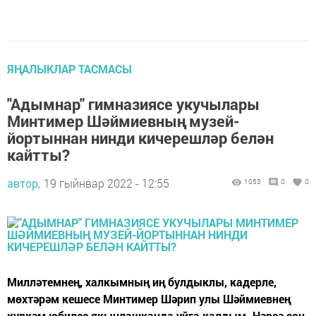
ЯҢАЛЫКЛАР ТАСМАСЫ
"Адымнар" гимназиясе укучылары
Минтимер Шәймиевның музей-
йортыннан нинди кичерешләр белән
кайтты?
автор,
19 гыйнвар 2022 - 12:55
1053
0
0
Милләтемнең, халкымның иң булдыклы, кадерле,
мөхтәрәм кешесе Минтимер Шәрип улы Шәймиевнең
күркәм юбилее якынлашканда уйга калдым. Нәрсә соң