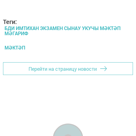
Теги:
БДИ ИМТИХАН ЭКЗАМЕН СЫНАУ УКУЧЫ МӘКТӘП
МӘГАРИФ
МӘКТӘП
Перейти на страницу новости