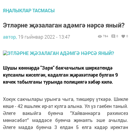
ЯҢАЛЫКЛАР ТАСМАСЫ
Этләрне җәзалаган адәмгә нәрсә яный?
автор,
19 гыйнвар 2022 - 13:47
784
0
0
Шушы көннәрдә "Заря" бакчачылык ширкатендә
күпсанлы киселгән, кадалган җәрәхәтләре булган 9
көчек табылганы турында полициягә хәбәр килә.
Хокук сакчылары урынга чыга, тикшерү үткәрә. Шикле
кеше - 42 яшьлек ир-ат кулга алына. Ул үз гаебен таный.
Әлеге вакыйга буенча "Хайваннарга рәхимсез
мөнәсәбәт" маддәсе буенча җинаять эше ачылды.
Әлеге маддә буенча 3 елдан 5 елга кадәр иректән