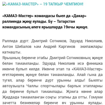
«КАМАЗ-Мастер» командасы быел да «Дакар»
раллиенда җиңү яулады. Бу – Татарстан
командасының әлеге ярышларда 19нчы җиңүе.
Раллида дүрт: Дмитрий Сотников, Эдуард Николаев,
Антон Шибалов һәм Андрей Каргинов экипажлары
катнашты.
Ярышның беренче этабы Дмитрий Сотниковның җиңүе
белән тәмамланды. Эдуард Николаев исә финишка
икенче булып килде. Икенче этап та «КАМАЗ-Мастер»
егетләренең җиңүе белән тәмамланды. Алай гына да
түгел, алар беренче дүрт урынны алды! Быелгы
автоузышта Чаллы спортчылары барлык этапларны
да беренче булып тәмамлады. Җомга көнне алар
Җиддәдә тәмамланган соңгы этапны да отты. Гомуми
зачетта безнекеләр беренче өч урынны яулады.