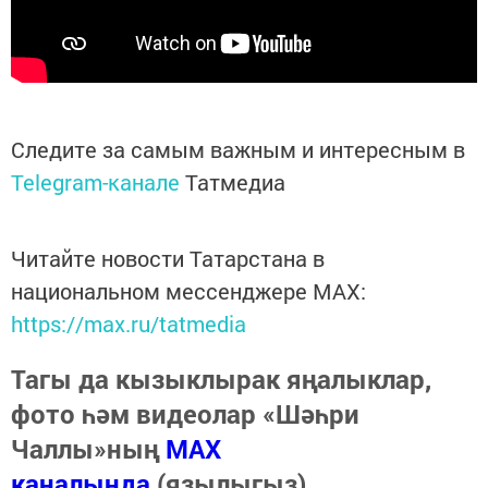
Следите за самым важным и интересным в
Telegram-канале
Татмедиа
Читайте новости Татарстана в
национальном мессенджере MАХ:
https://max.ru/tatmedia
Тагы да кызыклырак яңалыклар,
фото һәм видеолар «Шәһри
Чаллы»ның
MAX
каналында
(язылыгыз).