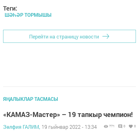
Теги:
ШӘҺӘР ТОРМЫШЫ
Перейти на страницу новости
ЯҢАЛЫКЛАР ТАСМАСЫ
«КАМАЗ-Мастер» – 19 тапкыр чемпион!
Зөлфия ГАЛИМ,
19 гыйнвар 2022 - 13:34
771
0
0