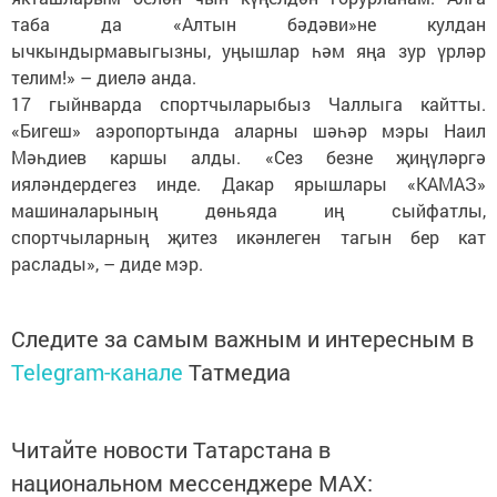
таба да «Алтын бәдәви»не кулдан
ычкындырмавыгызны, уңышлар һәм яңа зур үрләр
телим!» – диелә анда.
17 гыйнварда спортчыларыбыз Чаллыга кайтты.
«Бигеш» аэропортында аларны шәһәр мэры Наил
Мәһдиев каршы алды. «Сез безне җиңүләргә
ияләндердегез инде. Дакар ярышлары «КАМАЗ»
машиналарының дөньяда иң сыйфатлы,
спортчыларның җитез икәнлеген тагын бер кат
раслады», – диде мэр.
Следите за самым важным и интересным в
Telegram-канале
Татмедиа
Читайте новости Татарстана в
национальном мессенджере MАХ: