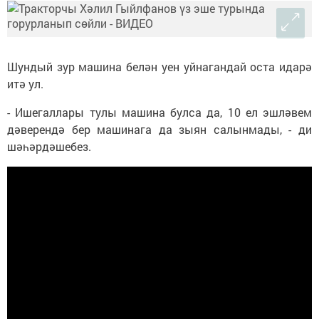
Шундый зур машина белән уен уйнагандай оста идарә
итә ул.
- Ишегаллары тулы машина булса да, 10 ел эшләвем
дәверендә бер машинага да зыян салынмады, - ди
шәһәрдәшебез.