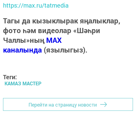
https://max.ru/tatmedia
Тагы да кызыклырак яңалыклар,
фото һәм видеолар «Шәһри
Чаллы»ның
MAX
каналында
(язылыгыз).
Теги:
КАМАЗ МАСТЕР
Перейти на страницу новости