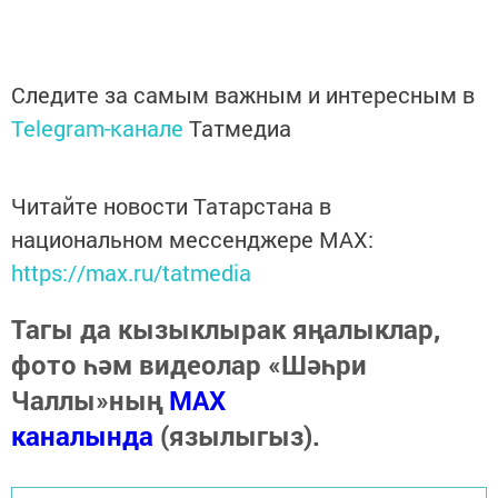
Следите за самым важным и интересным в
Telegram-канале
Татмедиа
Читайте новости Татарстана в
национальном мессенджере MАХ:
https://max.ru/tatmedia
Тагы да кызыклырак яңалыклар,
фото һәм видеолар «Шәһри
Чаллы»ның
MAX
каналында
(язылыгыз).