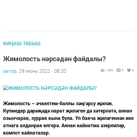
КИҢӘШ-ТАБЫШ
Жимолость нәрсәдән файдалы?
автор,
29 июнь 2022 - 08:20
1409
0
0
Жимолость – әчкелтем-баллы зәңгәрсу җиләк.
Күпмедер дәрәҗәдә нарат җиләген дә хәтерләтә, аннан
озынчарак, зуррак кына була. Ул бакча җиләгеннән ике
атнага алданрак өлгерә. Аннан кайнатма әзерлиләр,
компот кайнаталар.