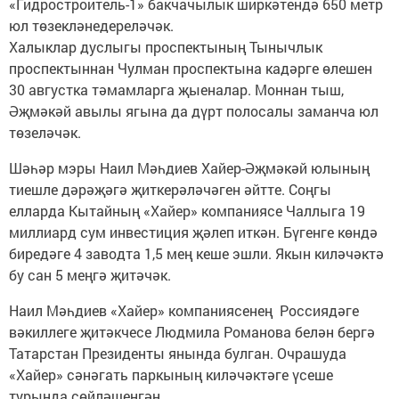
«Гидростроитель-1» бакчачылык ширкәтендә 650 метр
юл төзекләнедереләчәк.
Халыклар дуслыгы проспектының Тынычлык
проспектыннан Чулман проспектына кадәрге өлешен
30 августка тәмамларга җыеналар. Моннан тыш,
Әҗмәкәй авылы ягына да дүрт полосалы заманча юл
төзеләчәк.
Шәһәр мэры Наил Мәһдиев Хайер-Әҗмәкәй юлының
тиешле дәрәҗәгә җиткерәләчәген әйтте. Соңгы
елларда Кытайның «Хайер» компаниясе Чаллыга 19
миллиард сум инвестиция җәлеп иткән. Бүгенге көндә
биредәге 4 заводта 1,5 мең кеше эшли. Якын киләчәктә
бу сан 5 меңгә җитәчәк.
Наил Мәһдиев «Хайер» компаниясенең Россиядәге
вәкиллеге җитәкчесе Людмила Романова белән бергә
Татарстан Президенты янында булган. Очрашуда
«Хайер» сәнәгать паркының киләчәктәге үсеше
турында сөйләшенгән.