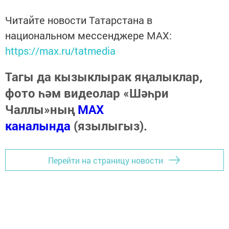
Читайте новости Татарстана в
национальном мессенджере MАХ:
https://max.ru/tatmedia
Тагы да кызыклырак яңалыклар,
фото һәм видеолар «Шәһри
Чаллы»ның
MAX
каналында
(язылыгыз).
Перейти на страницу новости