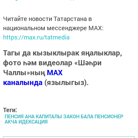
Читайте новости Татарстана в
национальном мессенджере MАХ:
https://max.ru/tatmedia
Тагы да кызыклырак яңалыклар,
фото һәм видеолар «Шәһри
Чаллы»ның
MAX
каналында
(язылыгыз).
Теги:
ПЕНСИЯ АНА КАПИТАЛЫ ЗАКОН БАЛА ПЕНСИОНЕР
АКЧА ИДЕКСАЦИЯ