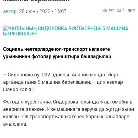
автор,
28 июнь 2022 - 16:07
893
0
0
Социаль челтәрләрдә юл-транспорт һәлакәте
урыныннан фотолар урнаштыра башладылар.
– Сидоровка бу. С32 адресы. Авария монда. Йорт
артында гына 5 машина бәрелешкән, – дип язалар
шәһәр халкы.
Фотодан күренгәнчә, Сидоровка юлында 5 автомобиль
авариягә эләккән. Ике машинага аеруча да җитди зыян
килгән. Юл-транспорт һәлакәтенең барлык сәбәпләре
ачыклана.