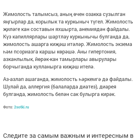
Жимолость талымсыз, аның өчен озакка сузылган
яңгырлар да, корылык та куркыныч түгел. Жимолость
җиләге кан составын яхшырта, анемиядән файдалы.
Күз капиллярлары шартлау куркынычы булганда да,
жимолость ашарга киҗәш итәләр. Жимолость экзема
һәм псориазга каршы көрәшә. Аны гипертония,
азканлылык, йөрәк-кан тамырлары авырулары
борчыганда кулланырга киҗәш ителә.
Аз-азлап ашаганда, жимолость һәркемгә дә файдалы.
Шулай да, аллергия (балаларда диатез), диарея
булганда, жимолость белән сак булырга кирәк.
Фото:
2sotki.ru
Следите за самым важным и интересным в