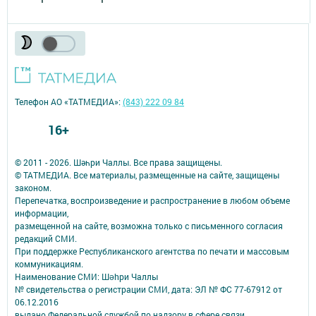
Телефон АО «ТАТМЕДИА»:
(843) 222 09 84
16+
© 2011 - 2026. Шәһри Чаллы. Все права защищены.
© ТАТМЕДИА. Все материалы, размещенные на сайте, защищены
законом.
Перепечатка, воспроизведение и распространение в любом объеме
информации,
размещенной на сайте, возможна только с письменного согласия
редакций СМИ.
При поддержке Республиканского агентства по печати и массовым
коммуникациям.
Наименование СМИ: Шəhри Чаллы
№ свидетельства о регистрации СМИ, дата: ЭЛ № ФС 77-67912 от
06.12.2016
выдано Федеральной службой по надзору в сфере связи,