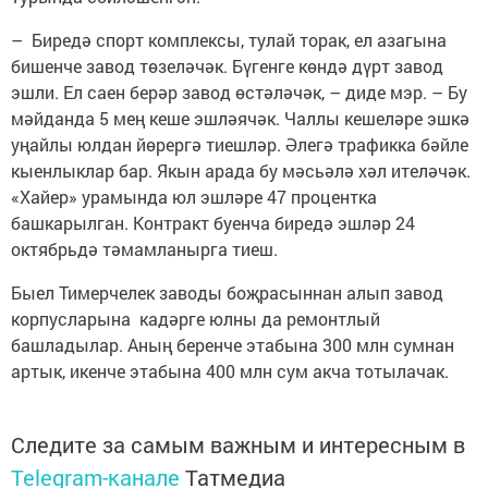
– Биредә спорт комплексы, тулай торак, ел азагына
бишенче завод төзеләчәк. Бүгенге көндә дүрт завод
эшли. Ел саен берәр завод өстәләчәк, – диде мэр. – Бу
мәйданда 5 мең кеше эшләячәк. Чаллы кешеләре эшкә
уңайлы юлдан йөрергә тиешләр. Әлегә трафикка бәйле
кыенлыклар бар. Якын арада бу мәсьәлә хәл ителәчәк.
«Хайер» урамында юл эшләре 47 процентка
башкарылган. Контракт буенча биредә эшләр 24
октябрьдә тәмамланырга тиеш.
Быел Тимерчелек заводы боҗрасыннан алып завод
корпусларына кадәрге юлны да ремонтлый
башладылар. Аның беренче этабына 300 млн сумнан
артык, икенче этабына 400 млн сум акча тотылачак.
Следите за самым важным и интересным в
Telegram-канале
Татмедиа