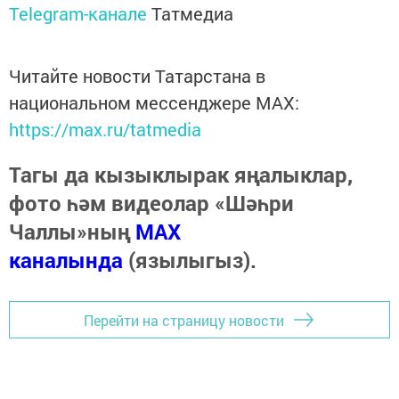
Telegram-канале
Татмедиа
Читайте новости Татарстана в
национальном мессенджере MАХ:
https://max.ru/tatmedia
Тагы да кызыклырак яңалыклар,
фото һәм видеолар «Шәһри
Чаллы»ның
MAX
каналында
(язылыгыз).
Перейти на страницу новости