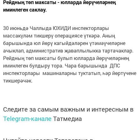
Рейдның төп максаты - юлларда йөрүчеләрнең
иминлеген саклау.
30 июньдә Чаллыда ЮХИДИ инспекторлары
массакүләм тикшерү операциясе үткәрә. Аның
барышында юл йөрү кагыйдәләрен үтәмәүчеләрне
ачыклап, административ җаваплылыкка тартачаклар.
Рейдның төп максаты булып юлларда йөрүчеләрнең
иминлеген булдыру тора. Чара барышында ДПС
инспекторлары машиналарны туктатып, һәр йөртүчене
тикшерәчәк.
Следите за самым важным и интересным в
Telegram-канале
Татмедиа