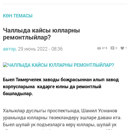
КӨН ТЕМАСЫ
Чаллыда кайсы юлларны
ремонтлыйлар?
автор,
29 июнь 2022 - 08:36
916
0
1
Быел Тимерчелек заводы боҗрасыннан алып завод
корпусларына кадәрге юлны да ремонтлый
башладылар.
Халыклар дуслыгы проспектында, Шамил Усманов
урамында юлларны төзекләндерү эшләре дәвам итә.
Быел шулай ук подъезларга керү юллары, шулай ук