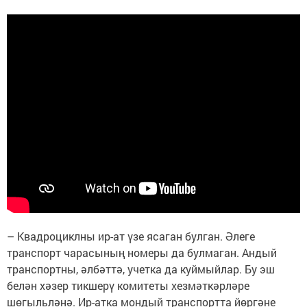
– Квадроциклны ир-ат үзе ясаган булган. Әлеге
транспорт чарасының номеры да булмаган. Андый
транспортны, әлбәттә, учетка да куймыйлар. Бу эш
белән хәзер тикшерү комитеты хезмәткәрләре
шөгыльләнә. Ир-атка мондый транспортта йөргәне