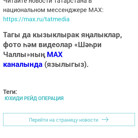
Читайте новости Татарстана в
национальном мессенджере MАХ:
https://max.ru/tatmedia
Тагы да кызыклырак яңалыклар,
фото һәм видеолар «Шәһри
Чаллы»ның
MAX
каналында
(язылыгыз).
Теги:
ЮХИДИ РЕЙД ОПЕРАЦИЯ
Перейти на страницу новости