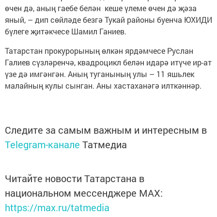
өчен дә, аның гаебе белән кеше үлеме өчен дә җәза
яный, – дип сөйләде безгә Тукай районы буенча ЮХИДИ
бүлеге җитәкчесе Шамил Ганиев.
Татарстан прокурорының өлкән ярдәмчесе Руслан
Галиев сүзләренчә, квадроцикл белән идарә итүче ир-ат
үзе дә имгәнгән. Аның туганының улы – 11 яшьлек
малайның кулы сынган. Аны хастаханәгә илткәннәр.
Следите за самым важным и интересным в
Telegram-канале
Татмедиа
Читайте новости Татарстана в
национальном мессенджере MАХ:
https://max.ru/tatmedia