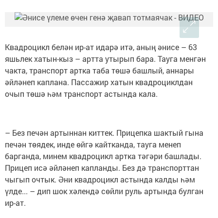
Квадроцикл белән ир-ат идарә итә, аның әнисе – 63
яшьлек хатын-кыз – артта утырып бара. Тауга менгән
чакта, транспорт артка таба төшә башлый, аннары
әйләнеп каплана. Пассажир хатын квадроциклдан
очып төшә һәм транспорт астында кала.
– Без печән артыннан киттек. Прицепка шактый гына
печән төядек, инде өйгә кайтканда, тауга менеп
барганда, минем квадроцикл артка тәгәри башлады.
Прицеп исә әйләнеп капланды. Без дә транспорттан
чыгып очтык. Әни квадроцикл астында калды һәм
үлде... – дип шок хәлендә сөйли руль артында булган
ир-ат.