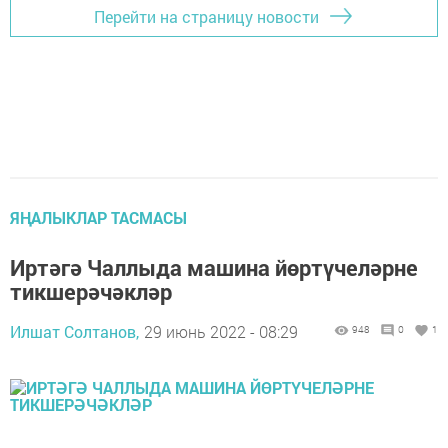
Перейти на страницу новости
ЯҢАЛЫКЛАР ТАСМАСЫ
Иртәгә Чаллыда машина йөртүчеләрне
тикшерәчәкләр
Илшат Солтанов,
29 июнь 2022 - 08:29
948
0
1