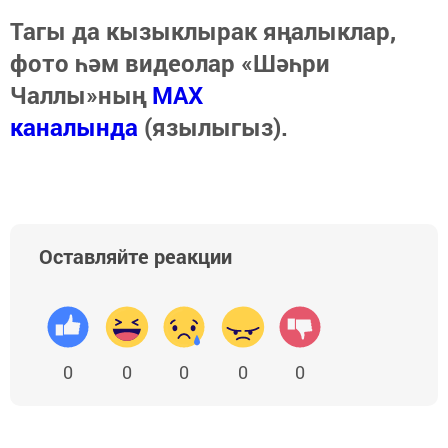
Тагы да кызыклырак яңалыклар,
фото һәм видеолар «Шәһри
Чаллы»ның
MAX
каналында
(язылыгыз).
Оставляйте реакции
0
0
0
0
0