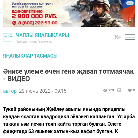
ЧАЛЛЫ ЯҢАЛЫКЛАРЫ
16+
"Шәһри Чаллы" газетасы
ЯҢАЛЫКЛАР ТАСМАСЫ
Әнисе үлеме өчен генә җавап тотмаячак
- ВИДЕО
автор,
29 июнь 2022 - 09:15
928
0
0
Тукай районының Җәйләү авылы янында прицеплы
кулдан ясалган квадроцикл әйләнеп капланган. Ул арба
таккан һәм печән төяп кайта торган булган. Әлеге
фаҗигадә 63 яшьлек хатын-кыз вафат булган. К