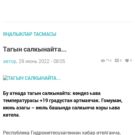
ЯҢАЛЫКЛАР ТАСМАСЫ
Тагын салкынайта...
автор,
29 июнь 2022 - 08:05
714
0
0
Бу атнада тагын салкынайта: көндез һава
температурасы +19 градустан артмаячак. Гомумән,
июнь азагы – июль башында салкынча коры һава
көтелә.
Республика Гидрометеоүзәгеннән хәбәр ителгәнчә,