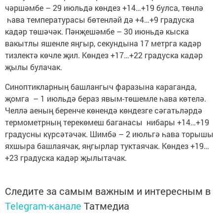
чәршәмбе – 29 июльдә көндез +14…+19 булса, төнлә
һава температурасы бөтенләй дә +4…+9 градуска
кадәр төшәчәк. Пәнҗешәмбе – 30 июньдә кыска
вакытлы яшенле яңгыр, секундына 17 метрга кадәр
тизлектә көчле җил. Көндез +17…+22 градуска кадәр
җылы булачак.
Синоптикларның башлангыч фаразына караганда,
җомга – 1 июльдә бераз явым-төшемле һава көтелә.
Челлә аеның беренче көнендә көндезге сәгатьләрдә
термометрның терекөмеш баганасы нибары +14…+19
градусны күрсәтәчәк. Шимбә – 2 июльгә һава торышы
яхшыра башлаячак, яңгырлар туктаячак. Көндез +19…
+23 градуска кадәр җылытачак.
Следите за самым важным и интересным в
Telegram-канале
Татмедиа