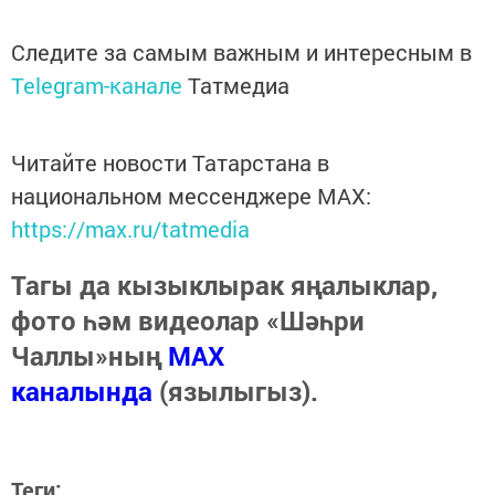
Следите за самым важным и интересным в
Telegram-канале
Татмедиа
Читайте новости Татарстана в
национальном мессенджере MАХ:
https://max.ru/tatmedia
Тагы да кызыклырак яңалыклар,
фото һәм видеолар «Шәһри
Чаллы»ның
MAX
каналында
(язылыгыз).
Теги: