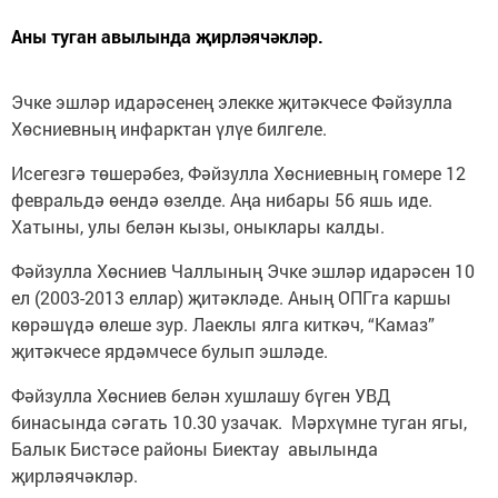
Аны туган авылында җирләячәкләр.
Эчке эшләр идарәсенең элекке җитәкчесе Фәйзулла
Хөсниевның инфарктан үлүе билгеле.
Исегезгә төшерәбез, Фәйзулла Хөсниевның гомере 12
февральдә өендә өзелде. Аңа нибары 56 яшь иде.
Хатыны, улы белән кызы, оныклары калды.
Фәйзулла Хөсниев Чаллының Эчке эшләр идарәсен 10
ел (2003-2013 еллар) җитәкләде. Аның ОПГга каршы
көрәшүдә өлеше зур. Лаеклы ялга киткәч, “Камаз”
җитәкчесе ярдәмчесе булып эшләде.
Фәйзулла Хөсниев белән хушлашу бүген УВД
бинасында сәгать 10.30 узачак. Мәрхүмне туган ягы,
Балык Бистәсе районы Биектау авылында
җирләячәкләр.