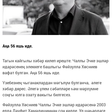
Аңа 56 яшь иде.
Тагын кайгылы хәбәр килеп иреште. Чаллы Эчке эшләр
идарәсенең элеккеге башлыгы Фәйзулла Хөсниев
вафат булган. Аңа 56 яшь иде.
Үзебезнең чыганаклардан мәгълүм булганча, әлеге
хәбәр дөрес. Әлегә үлем сәбәпләре һәм мәрхүмне
соңгы юлга озату вакыты билгесез.
Фәйзулла Хөсниев Чаллы Эчке эшләр идарәсенә 2003
елда Дәүфит Хәмәдишиннан соң килде. Ул шәһәрдәге