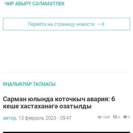
ЧИР АВЫРУ СӘЛАМӘТЛЕК
Перейти на страницу новости
ЯҢАЛЫКЛАР ТАСМАСЫ
Сарман юлында коточкыч авария: 6
кеше хастаханәгә озатылды
автор,
13 февраль 2023 - 09:47
1345
0
0