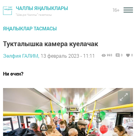
ЧАЛЛЫ ЯҢАЛЫКЛАРЫ
16+
"Шәһри Чаллы" газетасы
ЯҢАЛЫКЛАР ТАСМАСЫ
Тукталышка камера куелачак
Зөлфия ГАЛИМ,
13 февраль 2023 - 11:11
993
0
0
Ни өчен?