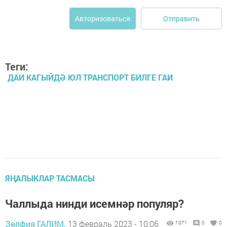
Отправить
Авторизоваться
Теги:
ДАИ КАГЫЙДӘ ЮЛ ТРАНСПОРТ БИЛГЕ ГАИ
ЯҢАЛЫКЛАР ТАСМАСЫ
Чаллыда нинди исемнәр популяр?
Зөлфия ГАЛИМ,
13 февраль 2023 - 10:06
1071
0
0