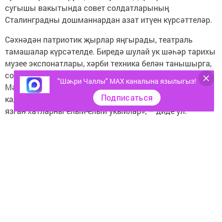
сугышы вакытында совет солдатларының
Сталинградны дошманнардан азат итүен күрсәттеләр.
Сәхнәдән патриотик җырлар яңгырады, театраль
тамашалар күрсәтелде. Биредә шулай ук шәһәр тарихы
музее экспонатлары, хәрби техника белән танышырга,
солдатларга хат язарга була иде. Шәһәр мэры Наил
"Шәһри Чаллы" MAX каналына язылыгыз!
Мәһдиев укучылар язган хатларның хәрбиләр өчен
Подписаться
кадерле бүләк икәнен әйтте: «Алар укучылар, балалар
язган хатларны елый-елый укыйлар», – диде ул.
Ипподромга халык бик күп җыелган иде. Алар Бөек
Ватан сугышының дәһшәтле мизгелләрен карадылар.
«Без әллә нигә бер шартлау тавышларын ишетеп,
куркып куябыз. Без монда фатирларыбызда
батареялар бераз суынса, зарлана башлыйбыз. Ә анда
су да, җылылык та юк. Халык тыныч тормышның
кадерен белергә өйрәнсен иде. Ял итәм дә, тагын
китәм. Без анда кирәгәрәк, йортсыз кешеләрне,