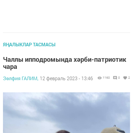
ЯҢАЛЫКЛАР ТАСМАСЫ
Чаллы ипподромында хәрби-патриотик
чара
Зөлфия ГАЛИМ,
12 февраль 2023 - 13:46
1160
0
2