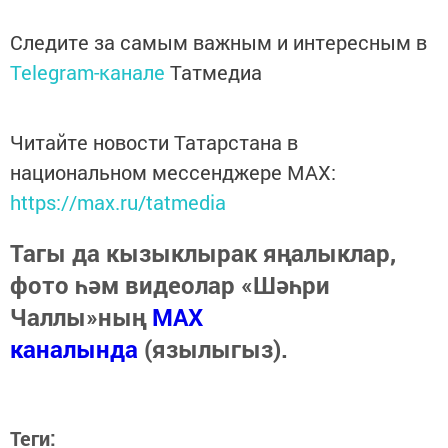
Следите за самым важным и интересным в
Telegram-канале
Татмедиа
Читайте новости Татарстана в
национальном мессенджере MАХ:
https://max.ru/tatmedia
Тагы да кызыклырак яңалыклар,
фото һәм видеолар «Шәһри
Чаллы»ның
MAX
каналында
(язылыгыз).
Теги: