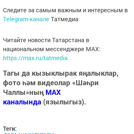
Следите за самым важным и интересным в
Telegram-канале
Татмедиа
Читайте новости Татарстана в
национальном мессенджере MАХ:
https://max.ru/tatmedia
Тагы да кызыклырак яңалыклар,
фото һәм видеолар «Шәһри
Чаллы»ның
MAX
каналында
(язылыгыз).
Теги: