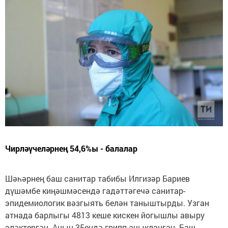
Чирләүчеләрнең 54,6%ы - балалар
Шәһәрнең баш санитар табибы Илгизәр Бариев
дүшәмбе киңәшмәсендә гадәттәгечә санитар-
эпидемиологик вәзгыять белән таныштырды. Узган
атнада барлыгы 4813 кеше кискен йогышлы авыру
эләктергән. Аның 35ендә грипп ачыкланган. Баш