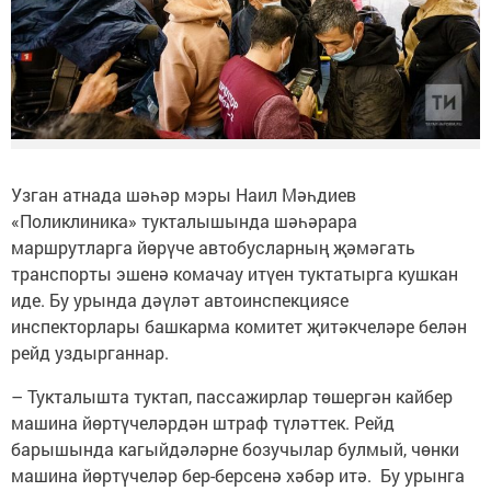
Узган атнада шәһәр мэры Наил Мәһдиев
«Поликлиника» тукталышында шәһәрара
маршрутларга йөрүче автобусларның җәмәгать
транспорты эшенә комачау итүен туктатырга кушкан
иде. Бу урында дәүләт автоинспекциясе
инспекторлары башкарма комитет җитәкчеләре белән
рейд уздырганнар.
– Тукталышта туктап, пассажирлар төшергән кайбер
машина йөртүчеләрдән штраф түләттек. Рейд
барышында кагыйдәләрне бозучылар булмый, чөнки
машина йөртүчеләр бер-берсенә хәбәр итә. Бу урынга