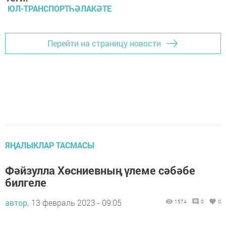
ЮЛ-ТРАНСПОРТҺӘЛАКӘТЕ
Перейти на страницу новости
ЯҢАЛЫКЛАР ТАСМАСЫ
Фәйзулла Хөсниевның үлеме сәбәбе
билгеле
автор,
13 февраль 2023 - 09:05
1574
0
0