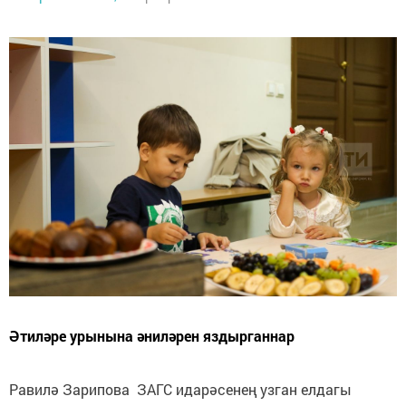
Әтиләре урынына әниләрен яздырганнар
Равилә Зарипова ЗАГС идарәсенең узган елдагы