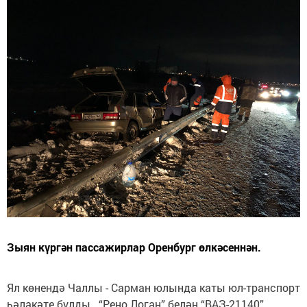
Зыян күргән пассажирлар Оренбург өлкәсеннән.
Ял көнендә Чаллы - Сарман юлында каты юл-транспорт
һәлакәте булды. “Рено Логан” белән “ВАЗ-21140”