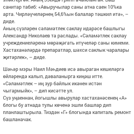
санитар табиб: «Авыручылар саны атна саен 10%ка
арта. Чирләүчеләрнең 54,6%ын балалар тәшкил итә», –
диде.
Аның сүзләрен сәламәтлек саклау идарәсе башлыгы
Александр Николаев та раслады. «Сәламәтлек саклау
учреждениеләренә мөрәҗәгать итүчеләр саны кимеми.
Хастаханәләрдә препаратлар, шәхси саклык чаралары
җитәрлек», – диде.
Шәһәр мэры Наил Мәһдиев исә авыраган кешеләргә
өйләрендә калып, дәваланырга киңәш итте.
«Сәламәтлек – иң зур байлык икәнен истән
чыгармыйк», – дип кисәтте ул.
Сүз уңаеннан, йогышлы авырулар хастаханәсенең «А»
блогы бу атнада тулы көченә эшли башлар дип
планлаштырыла. Тиздән «Г» блогында капиталь ремонт
башланачак.