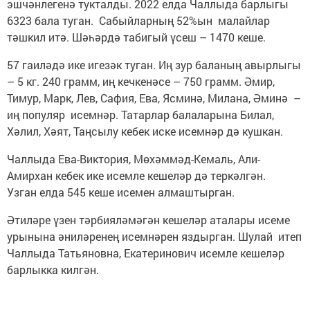
эшчәнлегенә тукталды. 2022 елда Чаллыда барлыгы
6323 бала туган. Сабыйларның 52%ын малайлар
тәшкил итә. Шәһәрдә табигый үсеш – 1470 кеше.
57 гаиләдә ике игезәк туган. Иң зур баланың авырлыгы
– 5 кг. 240 грамм, иң кечкенәсе – 750 грамм. Әмир,
Тимур, Марк, Лев, Сафия, Ева, Ясминә, Милана, Әминә –
иң популяр исемнәр. Татарлар балаларына Билал,
Хәлил, Хәят, Таңсылу кебек иске исемнәр дә кушкан.
Чаллыда Ева-Виктория, Мөхәммәд-Кемаль, Али-
Амирхан кебек ике исемле кешеләр дә теркәлгән.
Узган елда 545 кеше исемен алмаштырган.
Әтиләре үзен тәрбияләмәгән кешеләр аталары исеме
урынына әниләренең исемнәрен яздырган. Шулай итеп
Чаллыда Татьяновна, Екатеринович исемле кешеләр
барлыкка килгән.