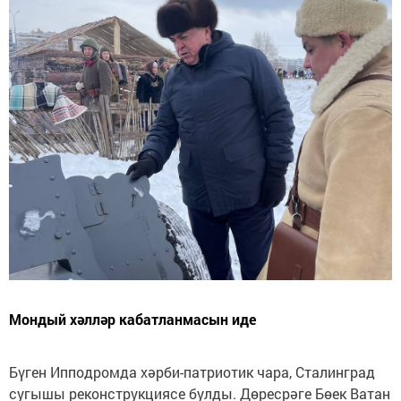
Мондый хәлләр кабатланмасын иде
Бүген Ипподромда хәрби-патриотик чара, Сталинград
сугышы реконструкциясе булды. Дөресрәге Бөек Ватан