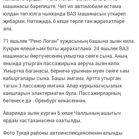
машинасы бәрелеште. Чит ил автомобиле өстәмә
юлдан төп юлга чыкканда ВАЗ машинасын үткәреп
җибәрми. Нәтиҗәдә, 6 кеше төрле тән җәрәхәтләре
ала.
71 яшьлек “Рено Логан” хуҗасының башына зыян килә.
Күкрәк өлеше һәм боты җәрәхәтләнә. 24 яшьлек ВАЗ
машинасы йөртүчесенең умыртка сөяге сына. Аның
янында утырган пассажирына аеруча зыян килә.
Умыртка баганасы, берничә урыннан муен сөяге һәм
кабыргалары сына. Башы имгәнә. Артта утырган
тагын 3 пассажир имгәнә. Алар куркынычсызлык
каешларын эләктермәгән була. Пассажирларның
бөтенесе дә - Оренбург өлкәсеннән.
Авариядә зыян күргән 6 кеше Чаллының ашыгыч
ярдәм хастаханәсенә озатылды.
Фото Тукай районы автоинспекциясеннән алынды