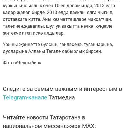
куркынычсызлык өчен 10 ел дәвамында, 2013 елга
кадәр җавап бирде. 2013 елда лаеклы ялга чыгып,
отставкага китте. Аны хезмәттәшләре максатчан,
таләпчән,җаваплы, шул ук вакытта нечкә күңелле
җитәкче итеп искә алдылар.
Урыны җәннәттә булсын, гаиләсенә, туганнарына,
дусларына Аллаһы Тәгалә сабырлык бирсен.
Фото «Челныбиз»
Следите за самым важным и интересным в
Telegram-канале
Татмедиа
Читайте новости Татарстана в
национальном мессенджере MАХ: