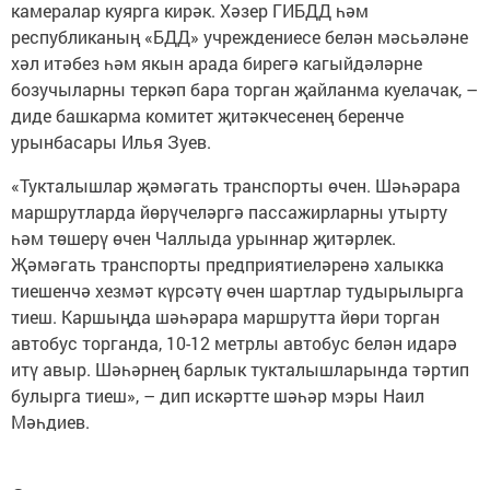
камералар куярга кирәк. Хәзер ГИБДД һәм
республиканың «БДД» учреждениесе белән мәсьәләне
хәл итәбез һәм якын арада бирегә кагыйдәләрне
бозучыларны теркәп бара торган җайланма куелачак, –
диде башкарма комитет җитәкчесенең беренче
урынбасары Илья Зуев.
«Тукталышлар җәмәгать транспорты өчен. Шәһәрара
маршрутларда йөрүчеләргә пассажирларны утырту
һәм төшерү өчен Чаллыда урыннар җитәрлек.
Җәмәгать транспорты предприятиеләренә халыкка
тиешенчә хезмәт күрсәтү өчен шартлар тудырылырга
тиеш. Каршыңда шәһәрара маршрутта йөри торган
автобус торганда, 10-12 метрлы автобус белән идарә
итү авыр. Шәһәрнең барлык тукталышларында тәртип
булырга тиеш», – дип искәртте шәһәр мэры Наил
Мәһдиев.