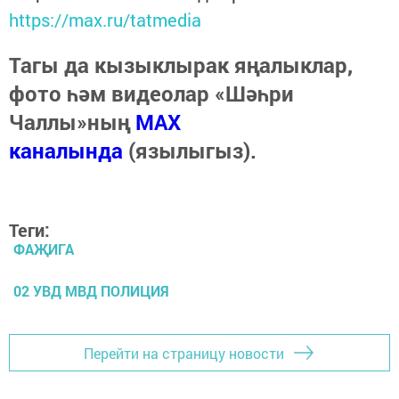
https://max.ru/tatmedia
Тагы да кызыклырак яңалыклар,
фото һәм видеолар «Шәһри
Чаллы»ның
MAX
каналында
(язылыгыз).
Теги:
ФАҖИГА
02 УВД МВД ПОЛИЦИЯ
Перейти на страницу новости