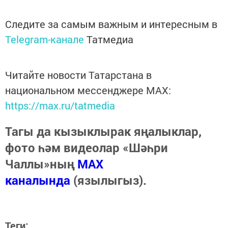
Следите за самым важным и интересным в
Telegram-канале
Татмедиа
Читайте новости Татарстана в
национальном мессенджере MАХ:
https://max.ru/tatmedia
Тагы да кызыклырак яңалыклар,
фото һәм видеолар «Шәһри
Чаллы»ның
MAX
каналында
(язылыгыз).
Теги: