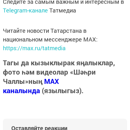
Следите за самым важным и интересным в
Telegram-канале
Татмедиа
Читайте новости Татарстана в
национальном мессенджере MАХ:
https://max.ru/tatmedia
Тагы да кызыклырак яңалыклар,
фото һәм видеолар «Шәһри
Чаллы»ның
MAX
каналында
(язылыгыз).
Оставляйте реакции