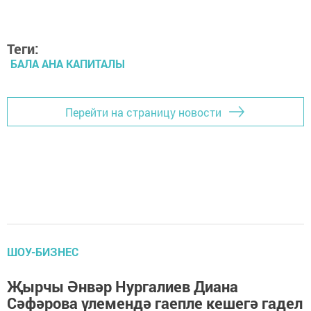
Теги:
БАЛА АНА КАПИТАЛЫ
Перейти на страницу новости
ШОУ-БИЗНЕС
Җырчы Әнвәр Нургалиев Диана
Сәфәрова үлемендә гаепле кешегә гадел