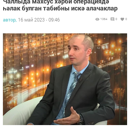
Чаллыда махсус хәрби операциядә
һәлак булган табибны искә алачаклар
автор,
16 май 2023 - 09:46
1364
0
0