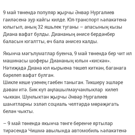
9 май төнендә популяр җырчы Әнвәр Нургалиев
гаиләсенә зур кайгы килде. Юл-транспорт һәлакәтенә
юлыгып, аның 32 яшьлек туганы – апасының кызы
Диана вафат булды. Диананың әнисе бердәнбер
баласын югалтты, өч бала әнисез калды.
Якынча мәгълүматлар буенча, 9 май төнендә бер чит ил
машинасы шоферы Диананың юлын «кискән».
Нәтиҗәдә Диана юл кырыена төшеп киткән, баганага
бәрелеп вафат булган.
Шикле кеше үзенең гаебен таныган. Тикшерү эшләре
дәвам итә. Бик күп аңлашылмаучанлыклар килеп
чыккан. Шунлыктан җырчы Әнвәр Нургалиев
шаһитларны эзләп социаль челтәрдә мөрәҗәгать
белән чыкты.
– 9 май төнендә якынча төнге беренче яртылар
тирәсендә Чишмә авылында автомобиль һәлакәтенә