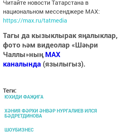
Читайте новости Татарстана в
национальном мессенджере MАХ:
https://max.ru/tatmedia
Тагы да кызыклырак яңалыклар,
фото һәм видеолар «Шәһри
Чаллы»ның
MAX
каналында
(язылыгыз).
Теги:
ЮХИДИ ФАҖИГА
ХӘНИЯ ФӘРХИ ӘНВӘР НУРГАЛИЕВ ИЛСЯ
БӘДРЕТДИНОВА
ШОУБИЗНЕС