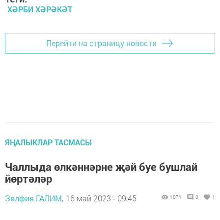
ХӘРБИ ХӘРӘКӘТ
Перейти на страницу новости
ЯҢАЛЫКЛАР ТАСМАСЫ
Чаллыда өлкәннәрне җәй буе бушлай
йөртәләр
Зөлфия ГАЛИМ,
16 май 2023 - 09:45
1071
0
1