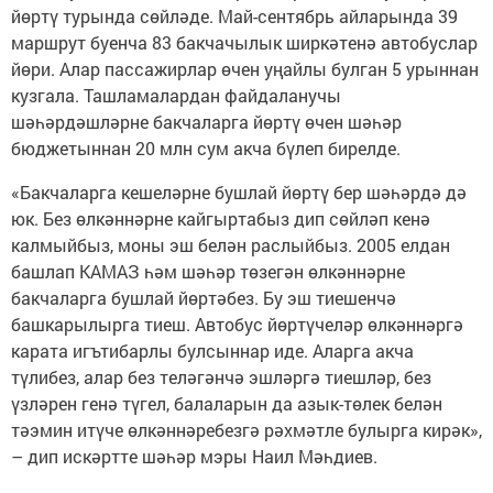
йөртү турында сөйләде. Май-сентябрь айларында 39
маршрут буенча 83 бакчачылык ширкәтенә автобуслар
йөри. Алар пассажирлар өчен уңайлы булган 5 урыннан
кузгала. Ташламалардан файдаланучы
шәһәрдәшләрне бакчаларга йөртү өчен шәһәр
бюджетыннан 20 млн сум акча бүлеп бирелде.
«Бакчаларга кешеләрне бушлай йөртү бер шәһәрдә дә
юк. Без өлкәннәрне кайгыртабыз дип сөйләп кенә
калмыйбыз, моны эш белән раслыйбыз. 2005 елдан
башлап КАМАЗ һәм шәһәр төзегән өлкәннәрне
бакчаларга бушлай йөртәбез. Бу эш тиешенчә
башкарылырга тиеш. Автобус йөртүчеләр өлкәннәргә
карата игътибарлы булсыннар иде. Аларга акча
түлибез, алар без теләгәнчә эшләргә тиешләр, без
үзләрен генә түгел, балаларын да азык-төлек белән
тәэмин итүче өлкәннәребезгә рәхмәтле булырга кирәк»,
– дип искәртте шәһәр мэры Наил Мәһдиев.