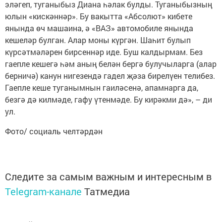
эләгеп, туганыбыз Диана һәлак булды. Туганыбызның
юлын «кискәннәр». Бу вакытта «Абсолют» кибете
янында өч машаина, ә «ВАЗ» автомобиле янында
кешеләр булган. Алар моны күргән. Шаһит булып
күрсәтмәләрен бирсеннәр иде. Буш калдырмам. Без
гаепле кешегә һәм аның белән бергә булучыларга (алар
берничә) канун нигезендә гадел җәза бирелүен телибез.
Гаепле кеше туганымнын гаиләсенә, апамнарга да,
безгә дә килмәде, гафу үтенмәде. Бу кирәкми дә», – ди
ул.
Фото/ социаль челтәрдән
Следите за самым важным и интересным в
Telegram-канале
Татмедиа