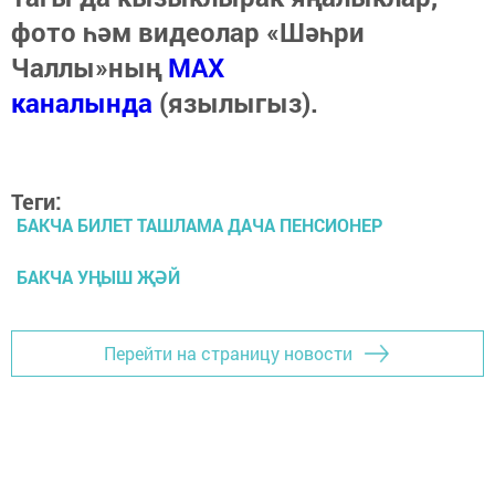
фото һәм видеолар «Шәһри
Чаллы»ның
MAX
каналында
(язылыгыз).
Теги:
БАКЧА БИЛЕТ ТАШЛАМА ДАЧА ПЕНСИОНЕР
БАКЧА УҢЫШ ҖӘЙ
Перейти на страницу новости