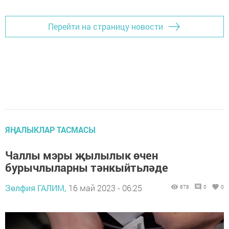
Перейти на страницу новости
ЯҢАЛЫКЛАР ТАСМАСЫ
Чаллы мэры җылылык өчен
бурычлыларны тәнкыйтьләде
Зөлфия ГАЛИМ,
16 май 2023 - 06:25
878
0
0