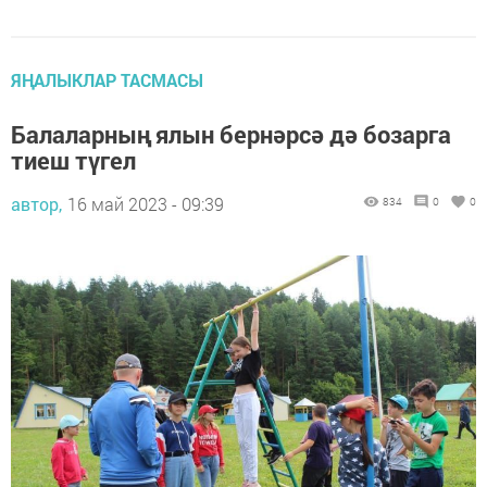
ЯҢАЛЫКЛАР ТАСМАСЫ
Балаларның ялын бернәрсә дә бозарга
тиеш түгел
автор,
16 май 2023 - 09:39
834
0
0