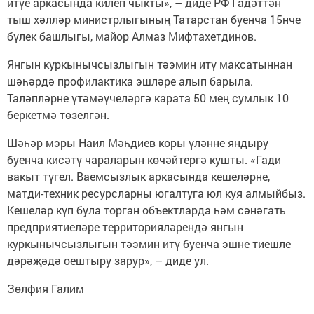
итүе аркасында килеп чыкты», – диде РФ Гадәттән
тыш хәлләр министрлыгының Татарстан буенча 15нче
бүлек башлыгы, майор Алмаз Мифтахетдинов.
Янгын куркынычсызлыгын тәэмин итү максатыннан
шәһәрдә профилактика эшләре алып барыла.
Таләпләрне үтәмәүчеләргә карата 50 мең сумлык 10
беркетмә төзелгән.
Шәһәр мэры Наил Мәһдиев коры үләнне яндыру
буенча кисәтү чараларын көчәйтергә кушты. «Гади
вакыт түгел. Ваемсызлык аркасында кешеләрне,
матди-техник ресурсларны югалтуга юл куя алмыйбыз.
Кешеләр күп була торган объектларда һәм сәнәгать
предприятиеләре территорияләрендә янгын
куркынычсызлыгын тәэмин итү буенча эшне тиешле
дәрәҗәдә оештыру зарур», – диде ул.
Зөлфия Галим