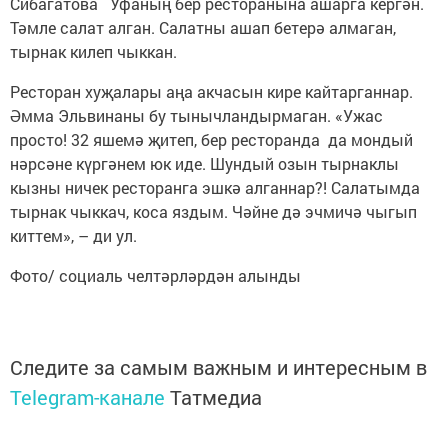
Сибагатова Уфаның бер ресторанына ашарга кергән.
Тәмле салат алган. Салатны ашап бетерә алмаган,
тырнак килеп чыккан.
Ресторан хуҗалары аңа акчасын кире кайтарганнар.
Әмма Эльвинаны бу тынычландырмаган. «Ужас
просто! 32 яшемә җитеп, бер ресторанда да мондый
нәрсәне күргәнем юк иде. Шундый озын тырнаклы
кызны ничек ресторанга эшкә алганнар?! Салатымда
тырнак чыккач, коса яздым. Чәйне дә эчмичә чыгып
киттем», – ди ул.
Фото/ социаль челтәрләрдән алынды
Следите за самым важным и интересным в
Telegram-канале
Татмедиа