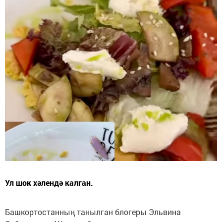
Ул шок хәлендә калган.
Башкортостанның танылган блогеры Эльвина