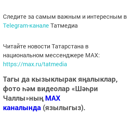
Следите за самым важным и интересным в
Telegram-канале
Татмедиа
Читайте новости Татарстана в
национальном мессенджере MАХ:
https://max.ru/tatmedia
Тагы да кызыклырак яңалыклар,
фото һәм видеолар «Шәһри
Чаллы»ның
MAX
каналында
(язылыгыз).