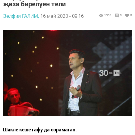
җәза бирелүен тели
Зөлфия ГАЛИМ,
16 май 2023 - 09:16
1358
0
0
Шикле кеше гафу да сорамаган.