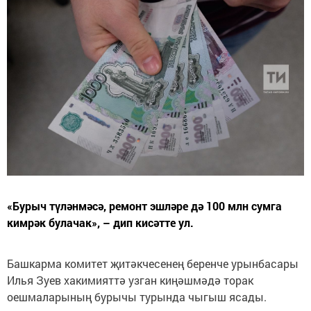
«Бурыч түләнмәсә, ремонт эшләре дә 100 млн сумга
кимрәк булачак», – дип кисәтте ул.
Башкарма комитет җитәкчесенең беренче урынбасары
Илья Зуев хакимияттә узган киңәшмәдә торак
оешмаларының бурычы турында чыгыш ясады.