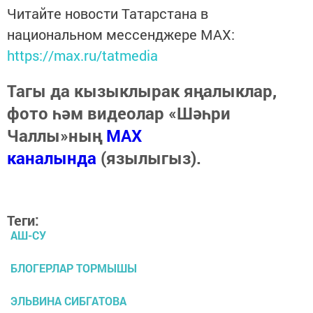
Читайте новости Татарстана в
национальном мессенджере MАХ:
https://max.ru/tatmedia
Тагы да кызыклырак яңалыклар,
фото һәм видеолар «Шәһри
Чаллы»ның
MAX
каналында
(язылыгыз).
Теги:
АШ-СУ
БЛОГЕРЛАР ТОРМЫШЫ
ЭЛЬВИНА СИБГАТОВА