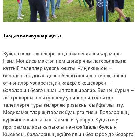
Тиздән каникуллар җитә.
Хуҗалык җитәкчеләре киңәшмәсендә шәһәр мэры
Наил Мәһдиев мәктәп һәм шәһәр яны лагерьларына
катгый таләпләр куярга кушты. «Иң яхшысы –
балаларга!» дигән девиз белән эшләргә кирәк, чөнки
әти-әниләр үзләренең иң кадерле кешеләрен –
балаларын безгә ышанып тапшыралар. Безнең бурыч –
лагерьларны, ял итү, коену урыннарын санитар
таләпләргә туры килерлек, ризыкны сыйфатлы итү.
Медикаментлар җитәрлек булырга тиеш. Балаларның
куркынычсызлыгын тәэмин итү зарур. Күңел ачу
программалары кызыклы һәм файдалы булсын.
Кыскасы, балаларның җәйге ялын бернәрсә дә бозарга