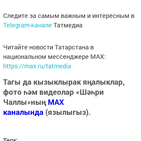
Следите за самым важным и интересным в
Telegram-канале
Татмедиа
Читайте новости Татарстана в
национальном мессенджере MАХ:
https://max.ru/tatmedia
Тагы да кызыклырак яңалыклар,
фото һәм видеолар «Шәһри
Чаллы»ның
MAX
каналында
(язылыгыз).
Теги: