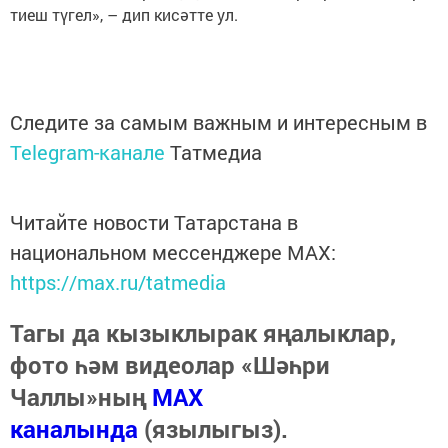
тиеш түгел», – дип кисәтте ул.
Следите за самым важным и интересным в
Telegram-канале
Татмедиа
Читайте новости Татарстана в
национальном мессенджере MАХ:
https://max.ru/tatmedia
Тагы да кызыклырак яңалыклар,
фото һәм видеолар «Шәһри
Чаллы»ның
MAX
каналында
(язылыгыз).