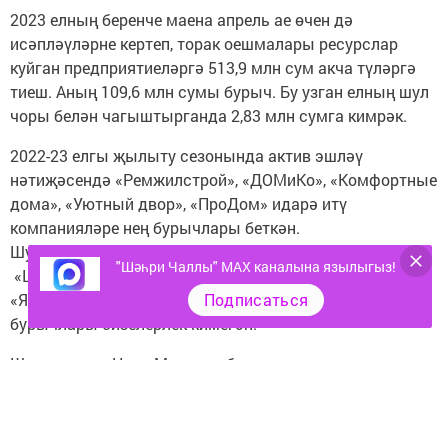
2023 елның беренче маена апрель ае өчен дә
исәпләүләрне кертеп, торак оешмалары ресурслар
куйган предприятиеләргә 513,9 млн сум акча түләргә
тиеш. Аның 109,6 млн сумы бурыч. Бу узган елның шул
чоры белән чагыштырганда 2,83 млн сумга кимрәк.
2022-23 елгы җылыту сезонында актив эшләү
нәтиҗәсендә «Ремжилстрой», «ДОМиКо», «Комфортные
дома», «Уютный двор», «ПроДом» идарә итү
компанияләре нең бурычлары беткән.
Шулай ук «АНГ», «Бумажник», «Жилкомсервис»,
"Шәһри Чаллы" MAX каналына язылыгыз!
«Центральный», «Паритет», «Электротехнилар»,
«Яшьлек ФОН» идарә итү компанияләренең дә
Подписаться
бурычлары сизелерлек кимегән.
Шәһәр мэры Наил Мәһдиев бурычларын
түләмәүчеләрне тәнкыйтьләде. «109 млн сум –
җылылык белән тәэмин итүче оешмалар өчен зур акча.
Материаллар алырга, җылылык челтәрләрен