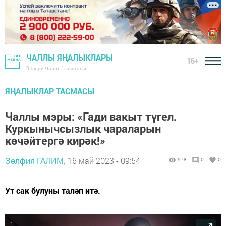
ЧАЛЛЫ ЯҢАЛЫКЛАРЫ
16+
"Шәһри Чаллы" газетасы
ЯҢАЛЫКЛАР ТАСМАСЫ
Чаллы мэры: «Гади вакыт түгел.
Куркынычсызлык чараларын
көчәйтергә кирәк!»
Зөлфия ГАЛИМ,
16 май 2023 - 09:54
978
0
0
Ут сак булуны таләп итә.