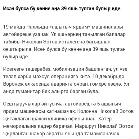
Исән булса бу көнне аңа 39 яшь тулган булыр иде.
19 майда Чаллыда «ашыгыч ярдәм» машиналары
автойөреше узачак. Ул шәһәрнең танылган балалар
табибы Николай Зотов истәлегенә багышлап
оештырыла. Исән булса бу көнне аңа 39 яшь тулган
булыр иде.
Исегезгә төшерәбез, мобилизация башлангач, ул үзе
теләп хәрби махсус операциягә китә. 10 декабрьдә
Воронеж өлкәсендә авариягә очрап, гомере өзелә. Ул
анда гуманитар йөк алырга барган була.
Оештыручылар әйтүенчә, автойөрештә 5 ашыгыч
ярдәм машинасы катнашачак. Колонна Николай Зотов
җитәкләгән шәхси клиника офисыннан Хәтер
мемориалына кадәр барачак. Маршрут Николай Зотов
җирләнгән шәһәр зираты янында тәмамланачак.