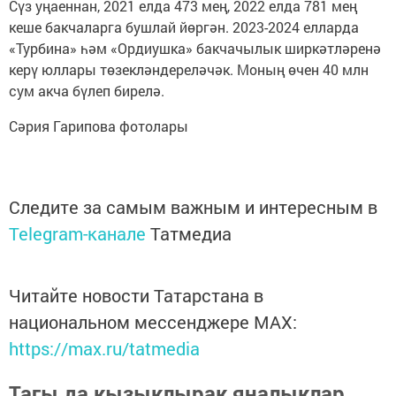
Сүз уңаеннан, 2021 елда 473 мең, 2022 елда 781 мең
кеше бакчаларга бушлай йөргән. 2023-2024 елларда
«Турбина» һәм «Ордиушка» бакчачылык ширкәтләренә
керү юллары төзекләндереләчәк. Моның өчен 40 млн
сум акча бүлеп бирелә.
Сәрия Гарипова фотолары
Следите за самым важным и интересным в
Telegram-канале
Татмедиа
Читайте новости Татарстана в
национальном мессенджере MАХ:
https://max.ru/tatmedia
Тагы да кызыклырак яңалыклар,