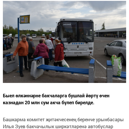
Быел өлкәннәрне бакчаларга бушлай йөртү өчен
казнадан 20 млн сум акча бүлеп бирелде.
Башкарма комитет җитәкчесенең беренче урынбасары
Илья Зуев бакчачылык ширкәтләренә автобуслар