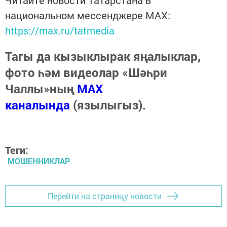
национальном мессенджере MАХ:
https://max.ru/tatmedia
Тагы да кызыклырак яңалыклар,
фото һәм видеолар «Шәһри
Чаллы»ның
MAX
каналында
(язылыгыз).
Теги:
МОШЕННИКЛАР
Перейти на страницу новости