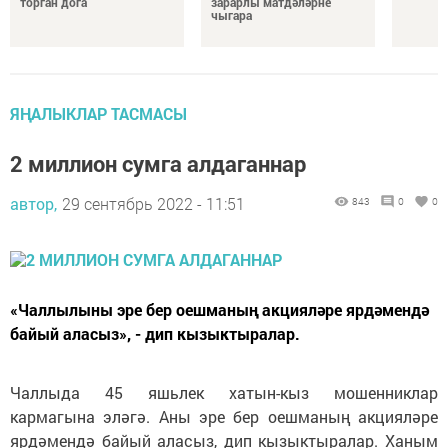
торган дога
зарарлы матдәләрне
чыгара
ЯҢАЛЫКЛАР ТАСМАСЫ
2 миллион сумга алдаганнар
автор,
29 сентябрь 2022 - 11:51
843
0
0
«Чаллылыны эре бер оешманың акцияләре ярдәмендә
байый аласыз», - дип кызыктыралар.
Чаллыда 45 яшьлек хатын-кыз мошенниклар
кармагына эләгә. Аны эре бер оешманың акцияләре
ярдәмендә байый аласыз, дип кызыктыралар. Ханым