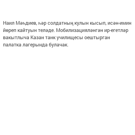
Наил Мәһдиев, һәр солдатның кулын кысып, исән-имин
йөреп кайтуын теләде. Мобилизацияләнгән ир-егетләр
вакытлыча Казан танк училищесы оештырган
палатка лагерында булачак.