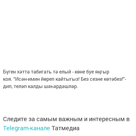
Бүген хәтта табигать тә елый - көне буе яңгыр
коя. “Исән-имин йөреп кайтыгыз! Без сезне көтәбез!”-
дип, теләп калды шәһәрдәшләр.
Следите за самым важным и интересным в
Telegram-канале
Татмедиа