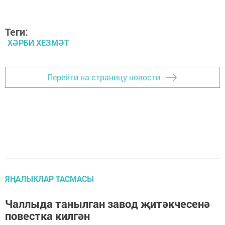
Теги:
ХӘРБИ ХЕЗМӘТ
Перейти на страницу новости
ЯҢАЛЫКЛАР ТАСМАСЫ
Чаллыда танылган завод җитәкчесенә
повестка килгән