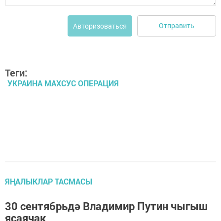
Отправить
Авторизоваться
Теги:
УКРАИНА МАХСУС ОПЕРАЦИЯ
ЯҢАЛЫКЛАР ТАСМАСЫ
30 сентябрьдә Владимир Путин чыгыш
ясаячак