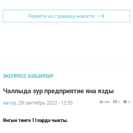
Перейти на страницу новости
ЭКСПРЕСС ХӘБӘРЛӘР
Чаллыда зур предприятие яна язды
автор,
29 сентябрь 2022 - 12:55
984
0
0
Янгын төнге 11ләрдә чыкты.