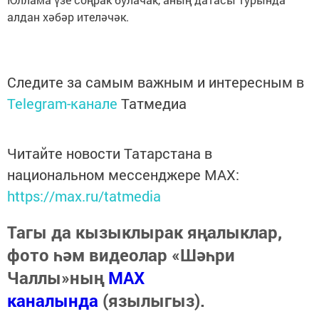
алдан хәбәр ителәчәк.
Следите за самым важным и интересным в
Telegram-канале
Татмедиа
Читайте новости Татарстана в
национальном мессенджере MАХ:
https://max.ru/tatmedia
Тагы да кызыклырак яңалыклар,
фото һәм видеолар «Шәһри
Чаллы»ның
MAX
каналында
(язылыгыз).