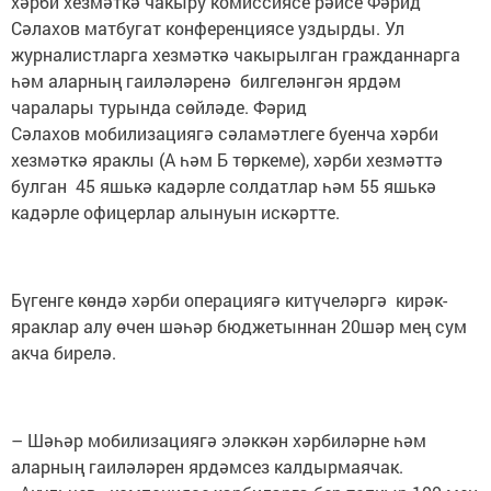
хәрби хезмәткә чакыру комиссиясе рәисе Фәрид
Сәлахов матбугат конференциясе уздырды. Ул
журналистларга хезмәткә чакырылган гражданнарга
һәм аларның гаиләләренә билгеләнгән ярдәм
чаралары турында сөйләде. Фәрид
Сәлахов мобилизациягә сәламәтлеге буенча хәрби
хезмәткә яраклы (А һәм Б төркеме), хәрби хезмәттә
булган 45 яшькә кадәрле солдатлар һәм 55 яшькә
кадәрле офицерлар алынуын искәртте.
Бүгенге көндә хәрби операциягә китүчеләргә кирәк-
яраклар алу өчен шәһәр бюджетыннан 20шәр мең сум
акча бирелә.
– Шәһәр мобилизациягә эләккән хәрбиләрне һәм
аларның гаиләләрен ярдәмсез калдырмаячак.