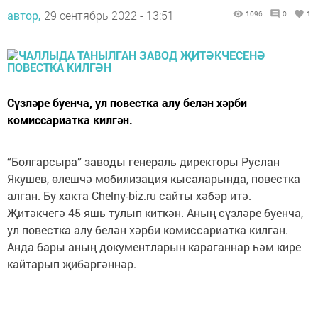
автор,
29 сентябрь 2022 - 13:51
1096
0
1
Сүзләре буенча, ул повестка алу белән хәрби
комиссариатка килгән.
“Болгарсыра” заводы генераль директоры Руслан
Якушев, өлешчә мобилизация кысаларында, повестка
алган. Бу хакта Сhelny-biz.ru сайты хәбәр итә.
Җитәкчегә 45 яшь тулып киткән. Аның сүзләре буенча,
ул повестка алу белән хәрби комиссариатка килгән.
Анда бары аның документларын караганнар һәм кире
кайтарып җибәргәннәр.