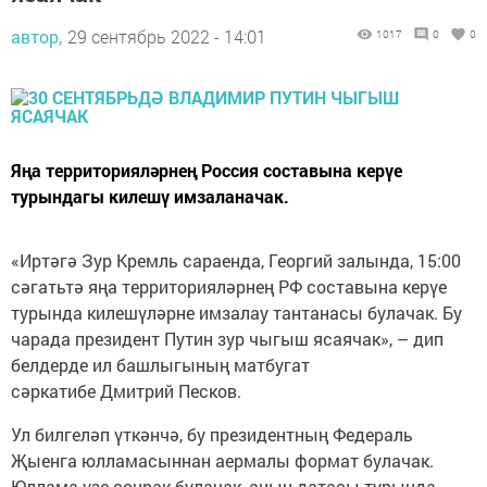
автор,
29 сентябрь 2022 - 14:01
1017
0
0
Яңа территорияләрнең Россия составына керүе
турындагы килешү имзаланачак.
«Иртәгә Зур Кремль сараенда, Георгий залында, 15:00
сәгатьтә яңа территорияләрнең РФ составына керүе
турында килешүләрне имзалау тантанасы булачак. Бу
чарада президент Путин зур чыгыш ясаячак», – дип
белдерде ил башлыгының матбугат
сәркатибе Дмитрий Песков.
Ул билгеләп үткәнчә, бу президентның Федераль
Җыенга юлламасыннан аермалы формат булачак.
Юллама үзе соңрак булачак, аның датасы турында