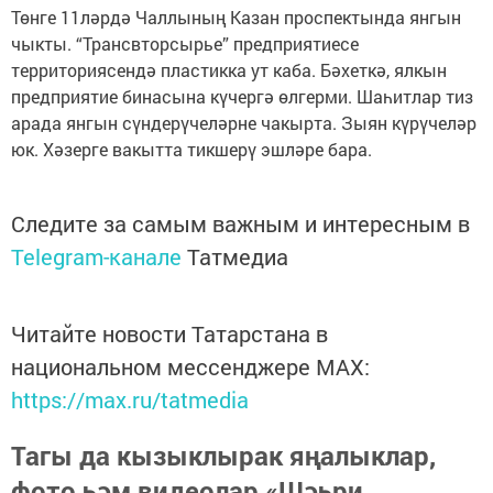
Төнге 11ләрдә Чаллының Казан проспектында янгын
чыкты. “Трансвторсырье” предприятиесе
территориясендә пластикка ут каба. Бәхеткә, ялкын
предприятие бинасына күчергә өлгерми. Шаһитлар тиз
арада янгын сүндерүчеләрне чакырта. Зыян күрүчеләр
юк. Хәзерге вакытта тикшерү эшләре бара.
Следите за самым важным и интересным в
Telegram-канале
Татмедиа
Читайте новости Татарстана в
национальном мессенджере MАХ:
https://max.ru/tatmedia
Тагы да кызыклырак яңалыклар,
фото һәм видеолар «Шәһри