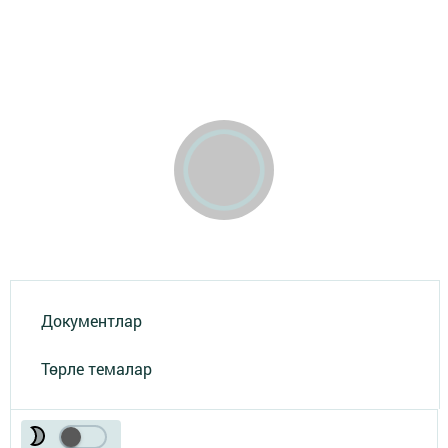
Документлар
Төрле темалар