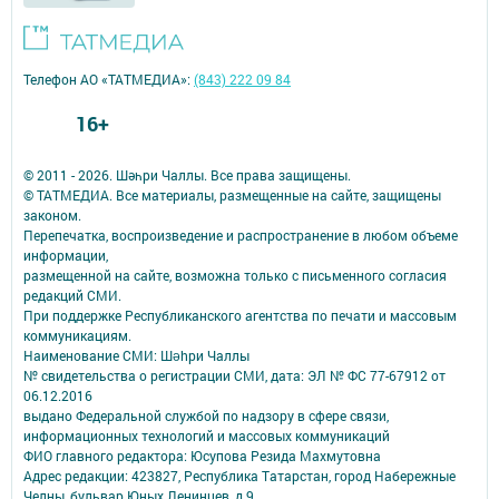
Телефон АО «ТАТМЕДИА»:
(843) 222 09 84
16+
© 2011 - 2026. Шәһри Чаллы. Все права защищены.
© ТАТМЕДИА. Все материалы, размещенные на сайте, защищены
законом.
Перепечатка, воспроизведение и распространение в любом объеме
информации,
размещенной на сайте, возможна только с письменного согласия
редакций СМИ.
При поддержке Республиканского агентства по печати и массовым
коммуникациям.
Наименование СМИ: Шəhри Чаллы
№ свидетельства о регистрации СМИ, дата: ЭЛ № ФС 77-67912 от
06.12.2016
выдано Федеральной службой по надзору в сфере связи,
информационных технологий и массовых коммуникаций
ФИО главного редактора: Юсупова Резида Махмутовна
Адрес редакции: 423827, Республика Татарстан, город Набережные
Челны, бульвар Юных Ленинцев, д.9