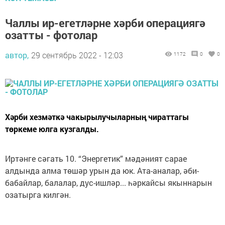
Чаллы ир-егетләрне хәрби операциягә
озатты - фотолар
автор,
29 сентябрь 2022 - 12:03
1172
0
0
Хәрби хезмәткә чакырылучыларның чираттагы
төркеме юлга кузгалды.
Иртәнге сәгать 10. “Энергетик” мәдәният сарае
алдында алма төшәр урын да юк. Ата-аналар, әби-
бабайлар, балалар, дус-ишләр... һәркайсы якыннарын
озатырга килгән.