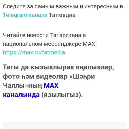
Следите за самым важным и интересным в
Telegram-канале
Татмедиа
Читайте новости Татарстана в
национальном мессенджере MАХ:
https://max.ru/tatmedia
Тагы да кызыклырак яңалыклар,
фото һәм видеолар «Шәһри
Чаллы»ның
MAX
каналында
(язылыгыз).