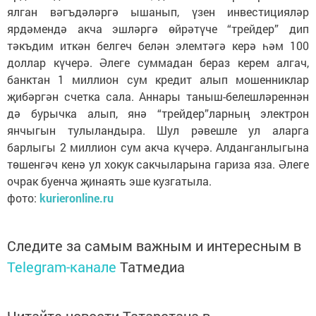
ялган вәгъдәләргә ышанып, үзен инвестицияләр
ярдәмендә акча эшләргә өйрәтүче “трейдер” дип
тәкъдим иткән белгеч белән элемтәгә керә һәм 100
доллар күчерә. Әлеге суммадан бераз керем алгач,
банктан 1 миллион сум кредит алып мошенниклар
җибәргән счетка сала. Аннары таныш-белешләреннән
дә бурычка алып, янә “трейдер”ларның электрон
янчыгын тулыландыра. Шул рәвешле ул аларга
барлыгы 2 миллион сум акча күчерә. Алданганлыгына
төшенгәч кенә ул хокук сакчыларына гариза яза. Әлеге
очрак буенча җинаять эше кузгатыла.
фото:
kurieronline.ru
Следите за самым важным и интересным в
Telegram-канале
Татмедиа
Читайте новости Татарстана в