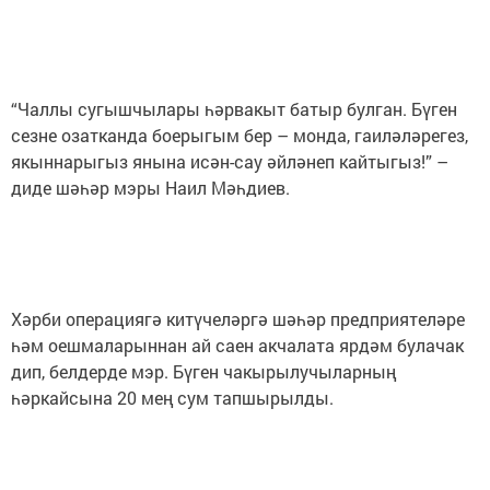
“Чаллы сугышчылары һәрвакыт батыр булган. Бүген
сезне озатканда боерыгым бер – монда, гаиләләрегез,
якыннарыгыз янына исән-сау әйләнеп кайтыгыз!” –
диде шәһәр мэры Наил Мәһдиев.
Хәрби операциягә китүчеләргә шәһәр предприятеләре
һәм оешмаларыннан ай саен акчалата ярдәм булачак
дип, белдерде мэр. Бүген чакырылучыларның
һәркайсына 20 мең сум тапшырылды.