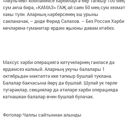
«Акульчев» компаниясе хәрбиләргә бер тапкыр 100 мең
сум акча бирә, «КАМАЗ» ГАҖ ай саен 50 мең сум хезмәт
хакы түли. Аларның һәрберсенең эш урыны
сакланачак, – диде Фәрид Сәлахов. – Без Россия Хәрби
көчләренә гуманитар ярдәм җыюны дәвам итәбез.
Махсус хәрби операциягә китүчеләрнең гаиләсе дә
ярдәмсез калмый. Аларның укучы балалары 1
октябрьдән мәктәптә ике тапкыр бушлай туклана.
Балалар бакчасына йөрү дә бушлай. Шулай ук төрле
түгәрәкләр, секцияләр дә әтиләре хәрби операциядә
катнашкан балалар өчен бушлай булачак.
Фотолар Чаллы сайтыннан алынды