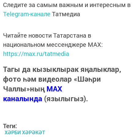
Следите за самым важным и интересным в
Telegram-канале
Татмедиа
Читайте новости Татарстана в
национальном мессенджере MАХ:
https://max.ru/tatmedia
Тагы да кызыклырак яңалыклар,
фото һәм видеолар «Шәһри
Чаллы»ның
MAX
каналында
(язылыгыз).
Теги:
ХӘРБИ ХӘРӘКӘТ