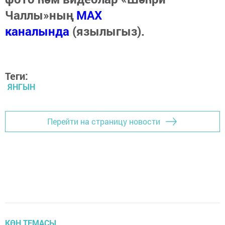
Чаллы»ның
MAX
каналында
(язылыгыз).
Теги:
ЯНГЫН
Перейти на страницу новости
КӨН ТЕМАСЫ