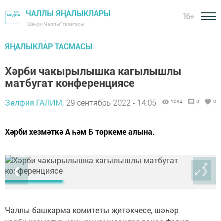
ЧАЛЛЫ ЯҢАЛЫКЛАРЫ
16+
"Шәһри Чаллы" газетасы
ЯҢАЛЫКЛАР ТАСМАСЫ
Хәрби чакырылышка кагылышлы
матбугат конференциясе
Зөлфия ГАЛИМ,
29 сентябрь 2022 - 14:05
1094
0
0
Хәрби хезмәткә А һәм Б төркеме алына.
❮
❯
Чаллы башкарма комитеты җитәкчесе, шәһәр