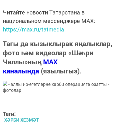
Читайте новости Татарстана в
национальном мессенджере MАХ:
https://max.ru/tatmedia
Тагы да кызыклырак яңалыклар,
фото һәм видеолар «Шәһри
Чаллы»ның
MAX
каналында
(язылыгыз).
Теги:
ХӘРБИ ХЕЗМӘТ