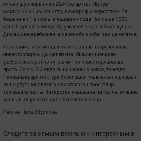
елның шул чорыннан 22,4%ка артты. Иң зур
мактанычыбыз, әлбәттә, демографик күрсәткеч. Ел
башыннан 1 апрельгә кадәрге чорда Чаллыда 1925
сабый дөньяга килде. Бу узган елгыдан 4,9%ка күбрәк.
Димәк, шәһәребезнең киләчәге бу нисбәттән дә өметле.
Иң мөһиме, икътисадый һәм социаль тотрыклылык
инвесторларны да җәлеп итә. Яшьлек шәһәрен
үзебезнекеләр генә түгел, чит ил инвесторлары да
ярата. Соңгы 2-3 елда гына берничә завод төзелде.
Чаллының архитектура бизәлешен, халыкның яшәешен
яхшыртуга юнәлтелгән дистәләгән проектлар
тормышка ашты. Татарстан уңышына иң саллы өлешне
чаллылылар кертә дип әйтерлегебез бар.
Рәзинә Насыйбуллина
Следите за самым важным и интересным в