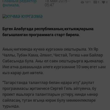
Главный редактор
18 май 2015 -
1811
0
0
филиала,
05:47
Бүген Алабугада республиканың ихтыяҗларына
багышланган программага старт бирелә.
Аның нигезендә күчмә күргәзмә оештырыла. Ул Яр
Чаллы, Түбән Кама, Әлмәт, Чистай, Тәтеш һәм Байлар
Сабасында була. Аны ел саен оештырырга җыеналар.
Ике атна дәвамында әлеге күргәзмәне 10 мең егет һәм
кыз карар дип көтелә.
"Татарстанда талантлар белән идарә итү" дәүләт
программасы җитәкчесе Сергей Гиль әйтүенчә, бу
проект яшьләргә талантларын үстерү, нинди һөнәр
сайласаң, туган ягыңа кирәк булу мөмкинлекләре
турында.