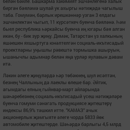
белән бәйле. Башкарма хакимият эшчәнлегенә халык
биргән бәяләмә шулай ук ахыргы нәтиҗәдә чагылыш
таба. Гомумән, барлык ирешкәннәр узган 3 елдагы
эшчәнлектән чыгып, 11 күрсәткеч буенча бәяләнә. Һәм
быел республика һәркайсы буенча иң югары бәя алган
икән, бу - бик зур җиңү. Димәк, Татарстан үз халкының
яшәешен яхшыртуга юнәлтелгән социаль-икътисадый
проектларны уңышлы рәвештә тормышка ашыруын,
ышанычлы адымнар белән яңа үрләр яулавын дәвам
итә.
Ләкин әлеге җиңүләрдә һәр төбәкнең, шул исәптән,
безнең Чаллының да лаеклы өлеше бар. Әйтик,
агымдагы елның гыйнвар-март айларында
шәһәребезнең социаль-икътисадый үсеш нәтиҗәләре
буенча гомуми сәнәгать продукциясе җитештерү
индексы 86,9% тәшкил итте. "КАМАЗ" ачык
акционерлык җәмгыяте әлеге чорда 5833 йөк
автомобиле җитештерде. Шәһәрдә барлыгы 4,5 млрд