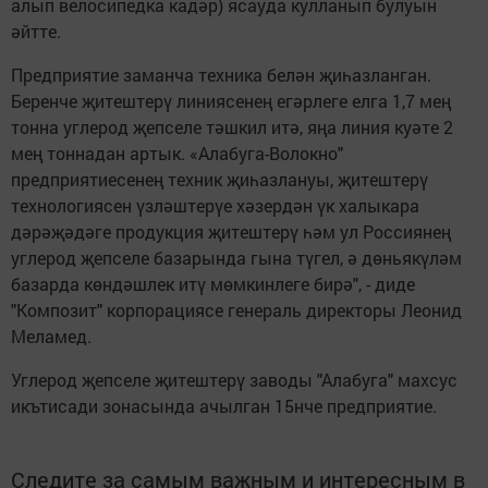
алып велосипедка кадәр) ясауда кулланып булуын
әйтте.
Предприятие заманча техника белән җиһазланган.
Беренче җитештерү линиясенең егәрлеге елга 1,7 мең
тонна углерод җепселе тәшкил итә, яңа линия куәте 2
мең тоннадан артык. «Алабуга-Волокно"
предприятиесенең техник җиһазлануы, җитештерү
технологиясен үзләштерүе хәзердән үк халыкара
дәрәҗәдәге продукция җитештерү һәм ул Россиянең
углерод җепселе базарында гына түгел, ә дөньякүләм
базарда көндәшлек итү мөмкинлеге бирә", - диде
"Композит" корпорациясе генераль директоры Леонид
Меламед.
Углерод җепселе җитештерү заводы "Алабуга" махсус
икътисади зонасында ачылган 15нче предприятие.
Следите за самым важным и интересным в