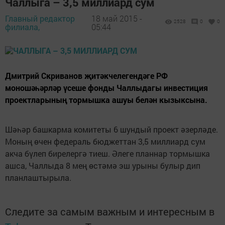
Чаллыга – 3,5 миллиард сум
Главный редактор
18 май 2015 -
2528
0
0
филиала,
05:44
Дмитрий Скриванов җитәкчелегендәге РФ
моношәһәрләр үсеше фонды Чаллыдагы инвестиция
проектларының тормышка ашуы белән кызыксына.
Шәһәр башкарма комитеты 6 шундый проект әзерләде.
Моның өчен федераль бюджеттан 3,5 миллиард сум
акча бүлеп бирелергә тиеш. Әлеге планнар тормышка
ашса, Чаллыда 8 мең өстәмә эш урыны булыр дип
планлаштырыла.
Следите за самым важным и интересным в