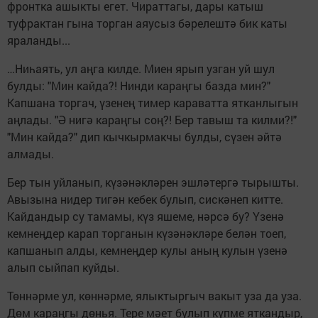
фронтка ашыкты егет. Чираттагы, дары катыш
туфрактан гына торган аяусыз бәрелештә бик каты
яраланды...
…Ниһаять, ул аңга килде. Миен ярып узган уй шул
булды: "Мин кайда?! Нинди караңгы базда мин?"
Капшана торгач, үзенең тимер караватта ятканлыгын
аңлады. "Ә нигә караңгы соң?! Бер тавыш та килми?!"
"Мин кайда?" дип кычкырмакчы булды, сүзен әйтә
алмады.
Бер тын уйланып, күзәнәкләрен эшләтергә тырышты.
Авызына нидер тигән кебек булып, сискәнеп китте.
Кайдандыр су тамамы, күз яшеме, нәрсә бу? Үзенә
кемнеңдер карап торганын күзәнәкләре белән тоеп,
капшанып алды, кемнеңдер кулы аның кулын үзенә
алып сыйпап куйды.
Төннәрме ул, көннәрме, ялыктыргыч вакыт уза да уза.
Дөм караңгы дөнья. Тере мәет булып күпме яткандыр,