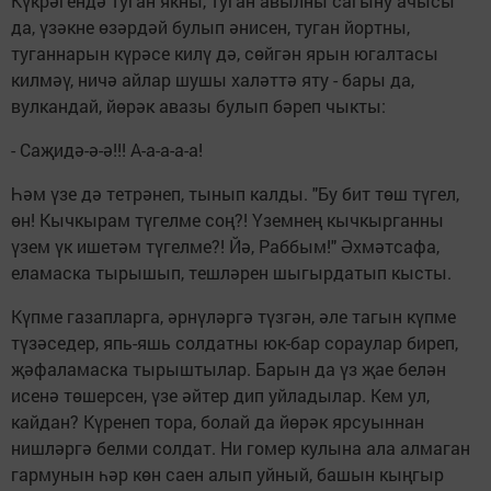
Күкрәгендә туган якны, туган авылны сагыну ачысы
да, үзәкне өзәрдәй булып әнисен, туган йортны,
туганнарын күрәсе килү дә, сөйгән ярын югалтасы
килмәү, ничә айлар шушы халәттә яту - бары да,
вулкандай, йөрәк авазы булып бәреп чыкты:
- Саҗидә-ә-ә!!! А-а-а-а-а!
Һәм үзе дә тетрәнеп, тынып калды. "Бу бит төш түгел,
өн! Кычкырам түгелме соң?! Үземнең кычкырганны
үзем үк ишетәм түгелме?! Йә, Раббым!" Әхмәтсафа,
еламаска тырышып, тешләрен шыгырдатып кысты.
Күпме газапларга, әрнүләргә түзгән, әле тагын күпме
түзәседер, япь-яшь солдатны юк-бар сораулар биреп,
җәфаламаска тырыштылар. Барын да үз җае белән
исенә төшерсен, үзе әйтер дип уйладылар. Кем ул,
кайдан? Күренеп тора, болай да йөрәк ярсуыннан
нишләргә белми солдат. Ни гомер кулына ала алмаган
гармунын һәр көн саен алып уйный, башын кыңгыр