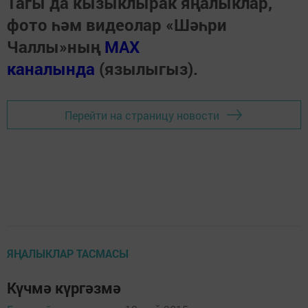
Тагы да кызыклырак яңалыклар,
фото һәм видеолар «Шәһри
Чаллы»ның
MAX
каналында
(язылыгыз).
Перейти на страницу новости
ЯҢАЛЫКЛАР ТАСМАСЫ
Күчмә күргәзмә