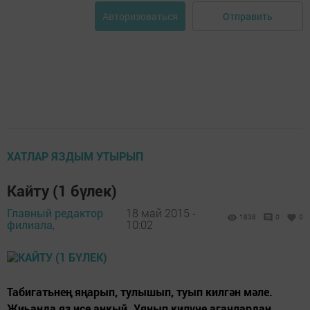
Отправить
Авторизоваться
ХАТЛАР ЯЗДЫМ УТЫРЫП
Кайту (1 бүлек)
Главный редактор
18 май 2015 -
1838
0
0
филиала,
10:02
Табигатьнең яңарып, тулышып, туып килгән мәле.
Җиһанда яз исе аңкый. Уянып килүче агачлардан