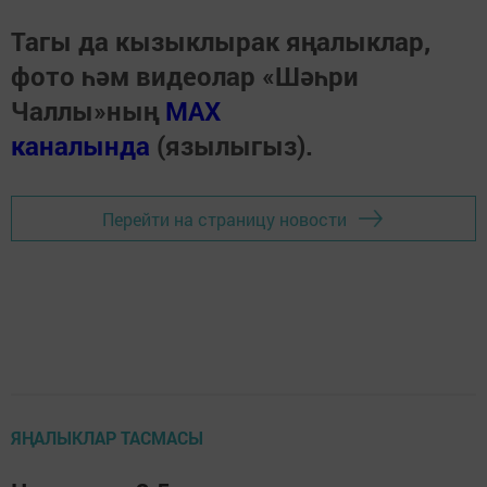
Тагы да кызыклырак яңалыклар,
фото һәм видеолар «Шәһри
Чаллы»ның
MAX
каналында
(язылыгыз).
Перейти на страницу новости
ЯҢАЛЫКЛАР ТАСМАСЫ