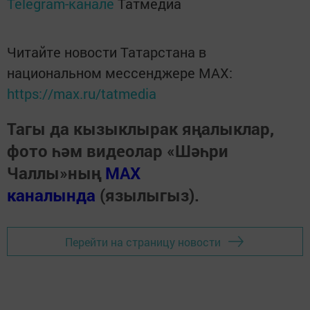
Telegram-канале
Татмедиа
Читайте новости Татарстана в
национальном мессенджере MАХ:
https://max.ru/tatmedia
Тагы да кызыклырак яңалыклар,
фото һәм видеолар «Шәһри
Чаллы»ның
MAX
каналында
(язылыгыз).
Перейти на страницу новости