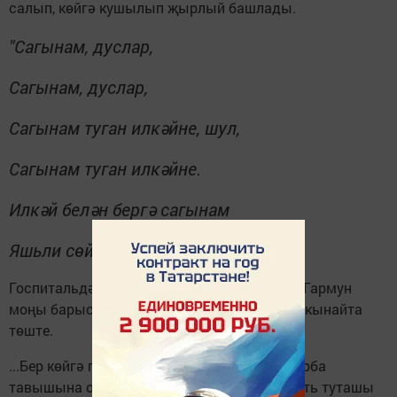
салып, көйгә кушылып җырлый башлады.
"Сагынам, дуслар,
Сагынам, дуслар,
Сагынам туган илкәйне, шул,
Сагынам туган илкәйне.
Илкәй белән бергә сагынам
Яшьли сөйгән иркәмне..."
Госпитальдәгеләр өчен бу зур тамаша иде. Гармун
моңы барысын да берләштерде, тагын да якынайта
төште.
...Бер көйгә генә шыгыр да шыгыр килгән арба
тавышына оеп барганда, тынлыкны шәфкать туташы