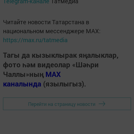
Telegram-канале
Татмедиа
Читайте новости Татарстана в
национальном мессенджере MАХ:
https://max.ru/tatmedia
Тагы да кызыклырак яңалыклар,
фото һәм видеолар «Шәһри
Чаллы»ның
MAX
каналында
(язылыгыз).
Перейти на страницу новости