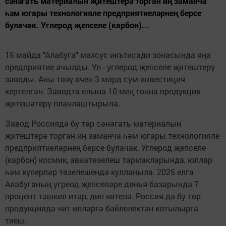
сәнәгать материалын җитештерә торган иң заманча
һәм югары технологияле предприятиеләрнең берсе
булачак. Углерод җепселе (карбон)...
15 майда "Алабуга" махсус икътисади зонасында яңа
предприятие ачылды. Ул - углерод җепселе җитештерү
заводы. Аны төзү өчен 3 млрд сум инвестиция
кертелгән. Заводта елына 10 мең тонна продукция
җитешәтерү планлаштырыла.
Завод Россиядә бу төр сәнәгать материалын
җитештерә торган иң заманча һәм югары технологияле
предприятиеләрнең берсе булачак. Углерод җепселе
(карбон) космик, авиатөзелеш тармакларында, юллар
һәм күперләр төзелешендә кулланыла. 2025 елга
Алабуганың угреод җепселәре дөнья базарында 7
процент тәшкил итәр, дип көтелә. Россия дә бу төр
продукциядә чит илләргә бәйлелектән котылырга
тиеш.