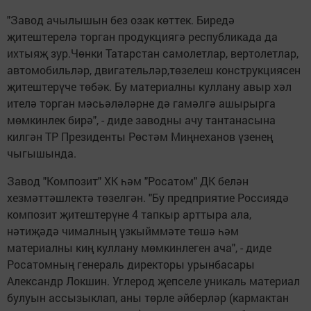
"Завод ачылышын без озак көттек. Биредә
җитештерелә торган продукциягә республикада да
ихтыяҗ зур.Чөнки Татарстан самолетлар, вертолетлар,
автомобильләр, двигательләр,төзелеш конструкциясен
җитештерүче төбәк. Бу материалны куллану авыр хәл
ителә торган мәсьәләләрне дә гамәлгә ашырырга
мөмкинлек бирә", - диде заводны ачу тантанасына
килгән ТР Президенты Рөстәм Миңнеханов үзенең
чыгышында.
Завод "Композит" ХК һәм "Росатом" ДК белән
хезмәттәшлектә төзелгән. "Бу предприятие Россиядә
композит җитештерүне 4 тапкыр арттыра ала,
нәтиҗәдә чималның үзкыйммәте төшә һәм
материалны киң куллану мөмкинлеген ача", - диде
Росатомның генераль директоры урынбасары
Александр Локшин. Углерод җепселе уникаль материал
булуын ассызыклап, аны төрле әйберләр (кармактан