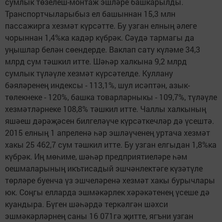
сумлык төзелеш-монтаж эшләре башкарылды.
Транспортчыларыбыз ел башыннан 15,3 млн
пассажирга хезмәт күрсәтте. Бу узган елның әлеге
чорыннан 1,4%ка кадәр күбрәк. Сәүдә тармагы да
уңышлар белән сөендерде. Ваклап сату күләме 34,3
млрд сум тәшкил итте. Шәһәр халкына 9,2 млрд
сумлык түләүле хезмәт күрсәтелде. Куллану
бәяләренең индексы - 113,1%, шул исәптән, азык-
төлекнеке - 120%, башка товарларныкы - 109,7%, түләүле
хезмәтләрнеке 108,8% тәшкил итте. Чаллы халкының
яшәеш дәрәҗәсен билгеләүче күрсәткечләр дә үсештә.
2015 елның 1 апреленә һәр эшләүченең уртача хезмәт
хакы 25 462,7 сум тәшкил итте. Бу узган елгыдан 1,8%ка
күбрәк. Иң мөһиме, шәһәр предприятиеләре һәм
оешмаларының икътисадый эшчәнлектәге күзәтүле
төрләре буенча үз эшчеләренә хезмәт хакы бурычлары
юк. Соңгы елларда эшмәкәрлек хәрәкәтенең үсеше дә
куандыра. Бүген шәһәрдә теркәлгән шәхси
эшмәкәрләрнең саны 16 071гә җитте, ягъни узган