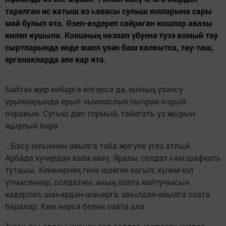
таралган ис катыш яз һавасы сулыш юлларына сары
май булып ята. Өзеп-өздереп сайраган кошлар авазы
килеп кушыла. Кояшның назлап үбүенә түзә алмый тау
сыртларында инде яшел үлән баш калкытса, тау-таш,
ерганакларда әле кар ята.
Байтак җир кибәргә өлгерсә дә, юлның үзәнсу
урыннарында ерып чыкмаслык пычрак очрый-
очравын. Сугыш дип тормый, табигать үз җырын
җырлый бирә.
...Басу юлыннан авылга таба җигүле үгез атлый.
Арбада кучердан кала икәү. Яралы солдат һәм шәфкать
туташы. Кемнәрнең генә ишеген кагып, күпме юл
үтмәсеннәр, солдатны, аның озата кайтучысын
кадерләп, шәһәрдән-шәһәргә, авылдан-авылга озата
баралар. Кем нәрсә белән озата ала.