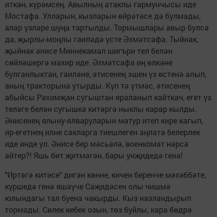
иткән, күрәмсең. Авылның атаклы гармунчысы иде
Мостафа. Улларын, кызларын өйрәтәсе дә булмады,
алар үзләре шуңа тартылды. Тормышлары авыр булса
да, җырлы-моңлы гаиләдә үсте Әхмәтсафа. Тыйнак,
җыйнак әнисе Миннекамал шигъри тел белән
сөйләшергә махир иде. Әхмәтсафа иң өлкәне
булганлыктан, гаиләне, әтисенең эшен үз өстенә алып,
аның тракторына утырды. Күп тә үтмәс, әтисенең
абыйсы Рәхимҗан сугыштан яраланып кайткач, егет үз
теләге белән сугышка китәргә ныклы карар кылды.
Әнисенең ялыну-ялваруларын матур итеп кире кагып,
ир-егетнең илне сакларга тиешлеген аңлата белерлек
иде инде ул. Әнисе бер мәсьәлә, военкомат нәрсә
әйтер?! Яшь бит җитмәгән, бары унҗидедә генә!
"Иртәгә китәсе" дигән көнне, кичен беренче мәхәббәте,
күршедә генә яшәүче Саҗидәсен олы чишмә
юлындагы тал буена чакырды. Кыз назландырып
тормады. Сөлек кебек озын, төз буйлы, кара бөдрә