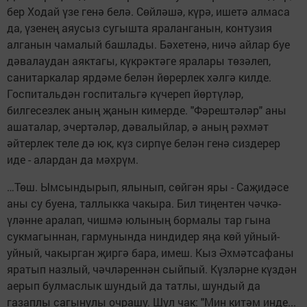
бер Ходай үзе генә белә. Сөйләшә, күрә, ишетә алмаcа
да, үзенең аяусыз сугышта яраланганын, контузия
алганын чамалый башлады. Бәхетенә, ничә айлар буе
дәвалаудан аяктагы, күкрәктәге яралары төзәлеп,
санитаркалар ярдәме белән йөрерлек хәлгә килде.
Госпитальдән госпитальгә күчереп йөртүләр,
билгесезлек аның җанын кимерде. "Фәрештәләр" аны
ашаталар, эчертәләр, дәвалыйлар, ә аның рәхмәт
әйтерлек теле дә юк, күз сирпүе белән генә сиздерер
иде - алардан да мәхрүм.
…Төш. Ымсындырып, ялынып, сөйгән яры - Саҗидәсе
аны су буена, таллыкка чакыра. Бил тиңентен чәчкә-
үләнне аралап, чишмә юлының бормалы тар гына
сукмагыннан, гармунында ниндидер яңа көй уйный-
уйный, чакырган җиргә бара, имеш. Кыз Әхмәтсафаны
яратып назлый, чәчләреннән сыйпый. Күзләрне күздән
аерып булмаслык шундый да татлы, шундый да
газаплы сагынулы очрашу. Шул чак: "Мин китәм инде...