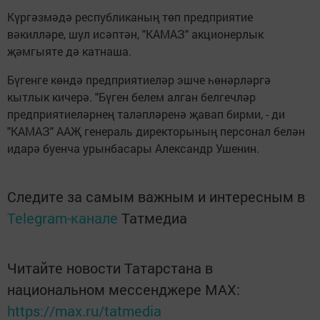
Күргәзмәдә республиканың төп предприятие
вәкилләре, шул исәптән, "КАМАЗ" акционерлык
җәмгыяте дә катнаша.
Бүгенге көндә предприятиеләр эшче һөнәрләргә
кытлык кичерә. "Бүген белем алган белгечләр
предприятиеләрнең таләпләренә җавап бирми, - ди
"КАМАЗ" ААҖ генераль директорының персонал белән
идарә буенча урынбасары Александр Ушенин.
Следите за самым важным и интересным в
Telegram-канале
Татмедиа
Читайте новости Татарстана в
национальном мессенджере MАХ:
https://max.ru/tatmedia