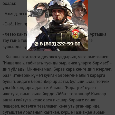
бозды:
- Ахмед, чего загрустел?
- Ә-ә!.. Нет, просто так...
- Хәзер кайтып җитәбез, менә туган авылың Арташка
тау гына төшәсе калды инде, олан, - дип сүзгә
кушылды кучер бабай.
...Кышны этә-төртә диярлек уздырып, язга өметләнеп:
"Иншаллаһ, табигать туендырыр, ачка үләргә бирмәс!" -
дип уйлады Миннекамал. Бераз кара көнгә дип әзерләп,
баз читенәрәк күмеп куйган бәрәңгене алып карарга
булып, өйдәге бердәнбер ир заты, булышчысы, төпчек
улы Искәндәргә дәште. Анысы "Бәрәңге!" сүзен
ишетүгә, очып кына йөрде. Әйбәт торганнар! Кызлар
эштән кайтуга, кеше саен икешәр бәрәңге санап
пешереп, өстәлгә тезелешеп кенә утырганнар иде,
сугыштан яраланып кайткан, күрше Газизҗан абзый