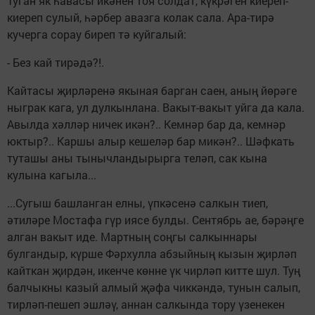
Туган як һавасы икәнен тоя солдат, күкрәген киереп-
киереп сулый, һәрбер авазга колак сала. Ара-тирә
кучерга сорау биреп тә куйгалый:
- Без кай тирәдә?!.
Кайтасы җирләренә якыная барган саен, аның йөрәге
ныграк кага, ул дулкынлана. Вакыт-вакыт уйга да кала.
Авылда хәлләр ничек икән?.. Кемнәр бар да, кемнәр
юктыр?.. Каршы алыр кешеләр бар микән?.. Шәфкать
туташы аны тынычландырырга теләп, сак кына
кулына кагыла...
...Сугыш башланган елны, үпкәсенә салкын тиеп,
әтиләре Мостафа гүр иясе булды. Сентябрь ае, бәрәңге
алган вакыт иде. Мартның соңгы салкыннары
булгандыр, күрше Фәрхулла абзыйның кызын җирләп
кайткан җирдән, икенче көнне үк чирләп китте шул. Туң
балчыкны казый алмый җәфа чиккәндә, тунын салып,
тирләп-пешеп эшләү, аннан салкында тору үзенекен