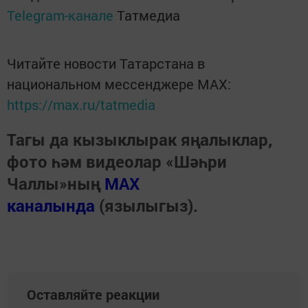
Telegram-канале
Татмедиа
Читайте новости Татарстана в
национальном мессенджере MАХ:
https://max.ru/tatmedia
Тагы да кызыклырак яңалыклар,
фото һәм видеолар «Шәһри
Чаллы»ның
MAX
каналында
(язылыгыз).
Оставляйте реакции