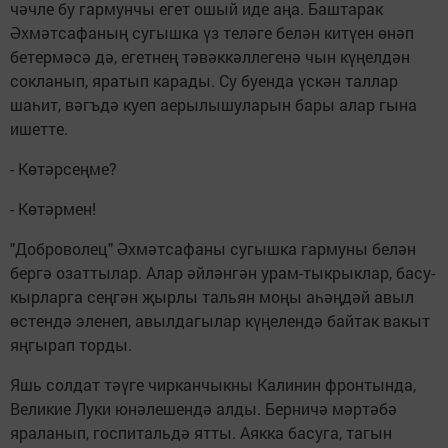
чәчле бу гармунчы егет ошый иде аңа. Баштарак
Әхмәтсафаның сугышка үз теләге белән китүен өнәп
бетермәсә дә, егетнең тәвәккәллегенә чын күңелдән
сокланып, яратып карады. Су буенда үскән таллар
шаһит, вәгъдә куеп аерылышуларын бары алар гына
ишетте.
- Көтәрсеңме?
- Көтәрмен!
"Доброволец" Әхмәтсафаны сугышка гармуны белән
бергә озаттылар. Алар әйләнгән урам-тыкрыклар, басу-
кырларга сеңгән җырлы тальян моңы аһәңдәй авыл
өстендә эленеп, авылдагылар күңелендә байтак вакыт
яңгырап торды.
Яшь солдат тәүге чирканчыкны Калинин фронтында,
Великие Луки юнәлешендә алды. Берничә мәртәбә
яраланып, госпитальдә ятты. Аякка басуга, тагын