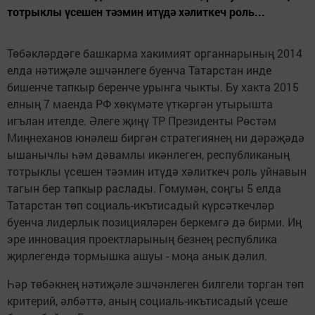
тотрыклы үсешен тәэмин итүдә хәлиткеч роль...
Төбәкләрдәге башкарма хакимият органнарының 2014
елда нәтиҗәле эшчәнлеге буенча Татарстан инде
бишенче тапкыр беренче урынга чыкты. Бу хакта 2015
елның 7 маенда РФ хөкүмәте үткәргән утырышта
игълан ителде. Әлеге җиңү ТР Президенты Рөстәм
Миңнеханов юнәлеш биргән стратегиянең ни дәрәҗәдә
ышанычлы һәм дәвамлы икәнлеген, республиканың
тотрыклы үсешен тәэмин итүдә хәлиткеч роль уйнавын
тагын бер тапкыр раслады. Гомумән, соңгы 5 елда
Татарстан төп социаль-икътисадый күрсәткечләр
буенча лидерлык позицияләрен беркемгә дә бирми. Иң
эре инновация проектларының безнең республика
җирлегендә тормышка ашуы - моңа анык дәлил.
Һәр төбәкнең нәтиҗәле эшчәнлеген билгели торган төп
критерий, әлбәттә, аның социаль-икътисадый үсеше