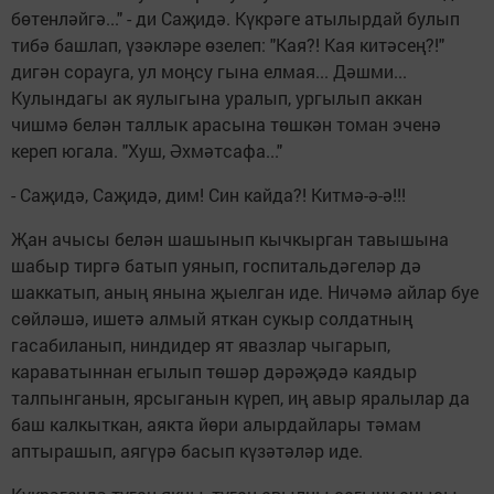
бөтенләйгә..." - ди Саҗидә. Күкрәге атылырдай булып
тибә башлап, үзәкләре өзелеп: "Кая?! Кая китәсең?!"
дигән сорауга, ул моңсу гына елмая... Дәшми...
Кулындагы ак яулыгына уралып, ургылып аккан
чишмә белән таллык арасына төшкән томан эченә
кереп югала. "Хуш, Әхмәтсафа..."
- Саҗидә, Саҗидә, дим! Син кайда?! Китмә-ә-ә!!!
Җан ачысы белән шашынып кычкырган тавышына
шабыр тиргә батып уянып, госпитальдәгеләр дә
шаккатып, аның янына җыелган иде. Ничәмә айлар буе
сөйләшә, ишетә алмый яткан сукыр солдатның
гасабиланып, ниндидер ят явазлар чыгарып,
караватыннан егылып төшәр дәрәҗәдә каядыр
талпынганын, ярсыганын күреп, иң авыр яралылар да
баш калкыткан, аякта йөри алырдайлары тәмам
аптырашып, аягүрә басып күзәтәләр иде.