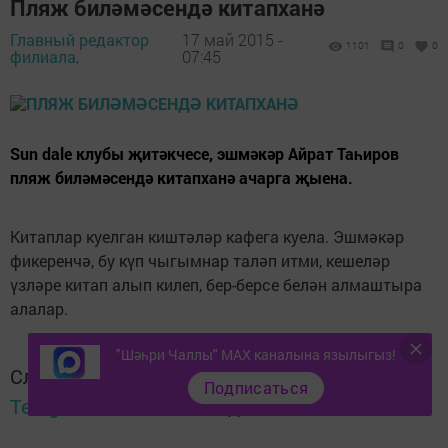
Пляж биләмәсендә китапханә
Главный редактор
17 май 2015 -
1101
0
0
филиала,
07:45
Sun dale клубы җитәкчесе, эшмәкәр Айрат Таһиров
пляж биләмәсендә китапханә ачарга җыена.
Китаплар куелган киштәләр кафега куела. Эшмәкәр
фикеренчә, бу күп чыгымнар таләп итми, кешеләр
үзләре китап алып килеп, бер-берсе белән алмаштыра
алалар.
"Шәһри Чаллы" MAX каналына язылыгыз!
Следите за самым важным и интересным в
Подписаться
Telegram-канале
Татмедиа