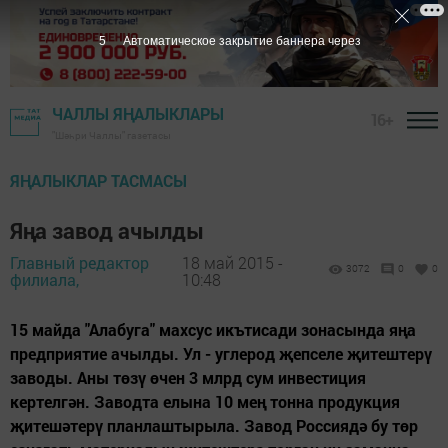
4
Автоматическое закрытие баннера через
ЧАЛЛЫ ЯҢАЛЫКЛАРЫ
16+
"Шәһри Чаллы" газетасы
ЯҢАЛЫКЛАР ТАСМАСЫ
Яңа завод ачылды
Главный редактор
18 май 2015 -
3072
0
0
филиала,
10:48
15 майда "Алабуга" махсус икътисади зонасында яңа
предприятие ачылды. Ул - углерод җепселе җитештерү
заводы. Аны төзү өчен 3 млрд сум инвестиция
кертелгән. Заводта елына 10 мең тонна продукция
җитешәтерү планлаштырыла. Завод Россиядә бу төр