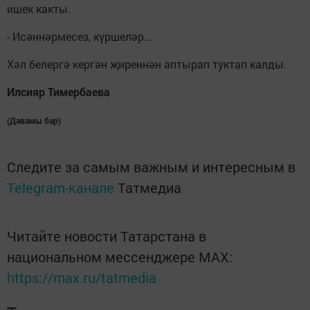
ишек какты.
- Исәннәрмесез, күршеләр...
Хәл белергә кергән җиреннән аптырап туктап калды.
Илсияр Тимербаева
(Дәвамы бар)
Следите за самым важным и интересным в
Telegram-канале
Татмедиа
Читайте новости Татарстана в
национальном мессенджере MАХ:
https://max.ru/tatmedia