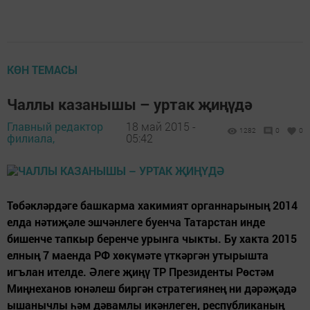
КӨН ТЕМАСЫ
Чаллы казанышы – уртак җиңүдә
Главный редактор
18 май 2015 -
1282
0
0
филиала,
05:42
Төбәкләрдәге башкарма хакимият органнарының 2014
елда нәтиҗәле эшчәнлеге буенча Татарстан инде
бишенче тапкыр беренче урынга чыкты. Бу хакта 2015
елның 7 маенда РФ хөкүмәте үткәргән утырышта
игълан ителде. Әлеге җиңү ТР Президенты Рөстәм
Миңнеханов юнәлеш биргән стратегиянең ни дәрәҗәдә
ышанычлы һәм дәвамлы икәнлеген, республиканың