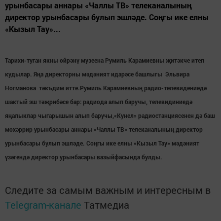
урынбасары аннары «Чаллы ТВ» телеканалының
директор урынбасары булып эшләде. Соңгы ике елны
«Кызыл Тау»...
Тарихи-туган якны өйрәнү музеена
Румиль Карамие
вны җитәкче итеп
кудылар. Яңа директорны мәдәният идарәсе башлыгы
Эльвира
Ногманова
тәкъдим итте.
Румиль Карамиевның
радио-телевидениедә
шактый эш тәҗрибәсе бар: радиода алып баручы, телевидиниедә
яңалыклар чыгарышын алып баручы,«Кунел» радиостанциясенен дә баш
мөхәррир урынбасары аннары «Чаллы ТВ» телеканалының директор
урынбасары булып эшләде. Соңгы ике елны «Кызыл Тау» мәдәният
үзәгендә директор урынбасары вазыйфасында булды.
Следите за самым важным и интересным в
Telegram-канале
Татмедиа