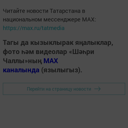
Читайте новости Татарстана в
национальном мессенджере MАХ:
https://max.ru/tatmedia
Тагы да кызыклырак яңалыклар,
фото һәм видеолар «Шәһри
Чаллы»ның
MAX
каналында
(язылыгыз).
Перейти на страницу новости