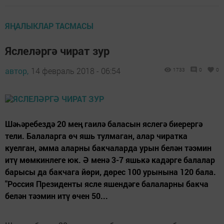
ЯҢАЛЫКЛАР ТАСМАСЫ
Яслеләргә чират зур
автор,
14 февраль 2018 - 06:54
1733
0
0
Шәһәребездә 20 мең гаилә баласын яслегә биерергә
тели. Балаларга өч яшь тулмаган, алар чиратка
куелган, әмма аларны бакчаларда урын белән тәэмин
итү мөмкинлеге юк. Ә менә 3-7 яшькә кадәрге балалар
барысы да бакчага йөри, дөрес 100 урынына 120 бала.
"Россия Президенты ясле яшендәге балаларны бакча
белән тәэмин итү өчен 50...