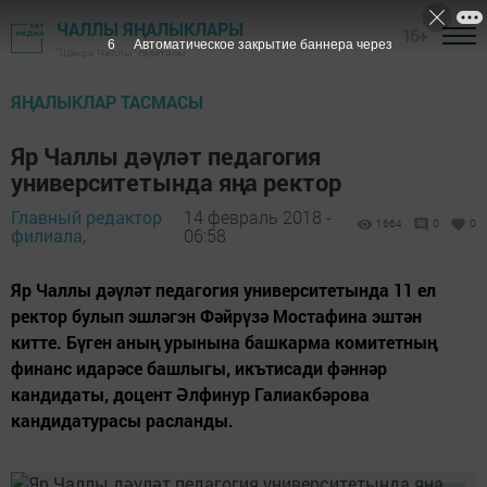
ЧАЛЛЫ ЯҢАЛЫКЛАРЫ
16+
5
Автоматическое закрытие баннера через
"Шәһри Чаллы" газетасы
ЯҢАЛЫКЛАР ТАСМАСЫ
Яр Чаллы дәүләт педагогия
университетында яңа ректор
Главный редактор
14 февраль 2018 -
1664
0
0
филиала,
06:58
Яр Чаллы дәүләт педагогия университетында 11 ел
ректор булып эшләгэн Фәйрүзә Мостафина эштән
китте. Бүген аның урынына башкарма комитетның
финанс идарәсе башлыгы, икътисади фәннәр
кандидаты, доцент Әлфинур Галиакбәрова
кандидатурасы расланды.