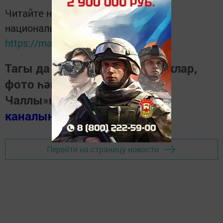
Читайте новости Татарстана в
национальном мессенджере MАХ:
https://max.ru/tatmedia
Тагы да кызыклырак яңалыклар,
фото һәм видеолар «Шәһри
Чаллы»ның
MAX
каналында
(язылыгыз).
Перейти на страницу новости