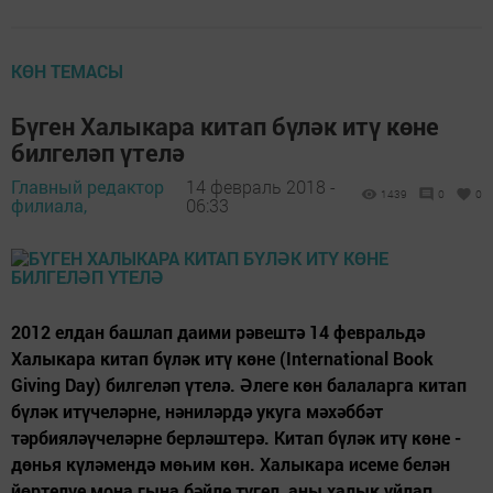
КӨН ТЕМАСЫ
Бүген Халыкара китап бүләк итү көне
билгеләп үтелә
Главный редактор
14 февраль 2018 -
1439
0
0
филиала,
06:33
2012 елдан башлап даими рәвештә 14 февральдә
Халыкара китап бүләк итү көне (International Book
Giving Day) билгеләп үтелә. Әлеге көн балаларга китап
бүләк итүчеләрне, нәниләрдә укуга мәхәббәт
тәрбияләүчеләрне берләштерә. Китап бүләк итү көне -
дөнья күләмендә мөһим көн. Халыкара исеме белән
йөртелүе моңа гына бәйле түгел, аны халык уйлап