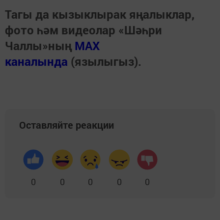
Тагы да кызыклырак яңалыклар,
фото һәм видеолар «Шәһри
Чаллы»ның
MAX
каналында
(язылыгыз).
Оставляйте реакции
0
0
0
0
0