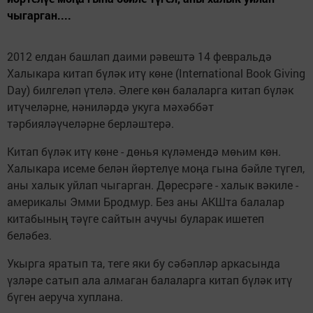
чыгарган....
2012 елдан башлап даими рәвештә 14 февральдә
Халыкара китап бүләк итү көне (International Book Giving
Day) билгеләп үтелә. Әлеге көн балаларга китап бүләк
итүчеләрне, нәниләрдә укуга мәхәббәт
тәрбияләүчеләрне берләштерә.
Китап бүләк итү көне - дөнья күләмендә мөһим көн.
Халыкара исеме белән йөртелүе моңа гына бәйле түгел,
аны халык уйлап чыгарган. Дөресрәге - халык вәкиле -
америкалы Эмми Бродмур. Без аны АКШта балалар
китабының тәүге сайтын ачучы буларак ишетеп
беләбез.
Укырга яратып та, теге яки бу сәбәпләр аркасында
үзләре сатып ала алмаган балаларга китап бүләк итү
бүген аеруча хуплана.