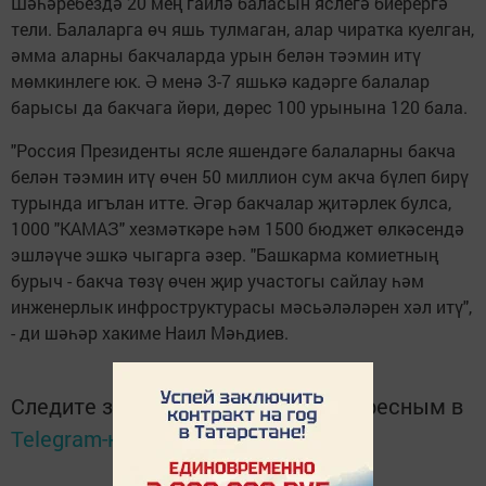
Шәһәребездә 20 мең гаилә баласын яслегә биерергә
тели. Балаларга өч яшь тулмаган, алар чиратка куелган,
әмма аларны бакчаларда урын белән тәэмин итү
мөмкинлеге юк. Ә менә 3-7 яшькә кадәрге балалар
барысы да бакчага йөри, дөрес 100 урынына 120 бала.
"Россия Президенты ясле яшендәге балаларны бакча
белән тәэмин итү өчен 50 миллион сум акча бүлеп бирү
турында игълан итте. Әгәр бакчалар җитәрлек булса,
1000 "КАМАЗ" хезмәткәре һәм 1500 бюджет өлкәсендә
эшләүче эшкә чыгарга әзер. "Башкарма комиетның
бурыч - бакча төзү өчен җир участогы сайлау һәм
инженерлык инфроструктурасы мәсьәләләрен хәл итү",
- ди шәһәр хакиме Наил Мәһдиев.
Следите за самым важным и интересным в
Telegram-канале
Татмедиа