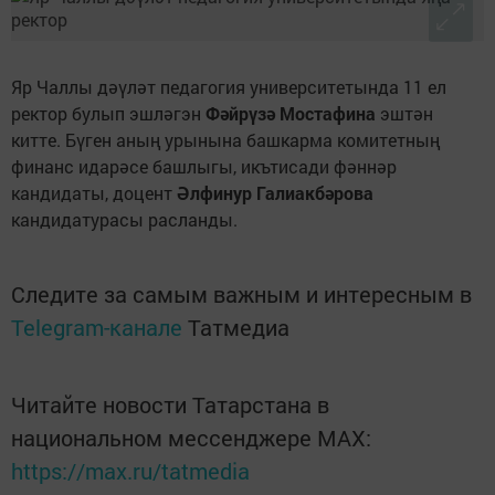
Яр Чаллы дәүләт педагогия университетында 11 ел
ректор булып эшләгэн
Фәйрүзә Мостафина
эштән
китте. Бүген аның урынына башкарма комитетның
финанс идарәсе башлыгы, икътисади фәннәр
кандидаты, доцент
Әлфинур Галиакбәрова
кандидатурасы расланды.
Следите за самым важным и интересным в
Telegram-канале
Татмедиа
Читайте новости Татарстана в
национальном мессенджере MАХ:
https://max.ru/tatmedia