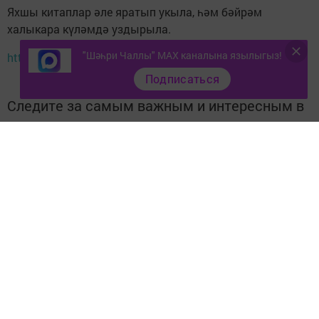
Яхшы китаплар әле яратып укыла, һәм бәйрәм
халыкара күләмдә уздырыла.
"Шәһри Чаллы" MAX каналына язылыгыз!
http://tatar-inform.tatar/news/2018/02/14/157978/
Подписаться
Следите за самым важным и интересным в
Telegram-канале
Татмедиа
Читайте новости Татарстана в
национальном мессенджере MАХ:
https://max.ru/tatmedia
Тагы да кызыклырак яңалыклар,
фото һәм видеолар «Шәһри
Чаллы»ның
MAX