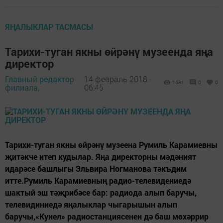
ЯҢАЛЫКЛАР ТАСМАСЫ
Тарихи-туган якны өйрәнү музеенда яңа
директор
Главный редактор
14 февраль 2018 -
1531
0
0
филиала,
06:45
Тарихи-туган якны өйрәнү музеена Румиль Карамиевны
җитәкче итеп кудылар. Яңа директорны мәдәният
идарәсе башлыгы Эльвира Ногманова тәкъдим
итте.Румиль Карамиевның радио-телевидениедә
шактый эш тәҗрибәсе бар: радиода алып баручы,
телевидиниедә яңалыклар чыгарышын алып
баручы,«Кунел» радиостанциясенен дә баш мөхәррир