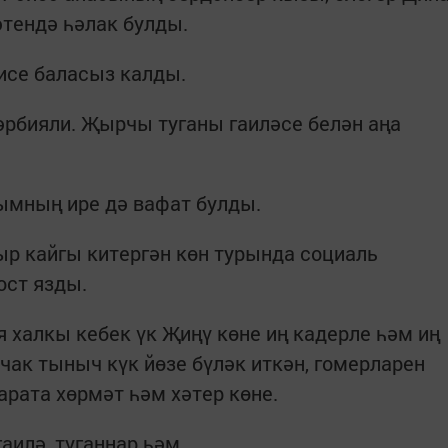
тендә һәлак булды.
нисе баласыз калды.
рбияли. Җырчы туганы гаиләсе белән аңа
ымның ире дә вафат булды.
ыр кайгы китергән көн турында социаль
ост язды.
я халкы кебек үк Җиңү көне иң кадерле һәм иң
чак тыныч күк йөзе бүләк иткән, гомерларен
рата хөрмәт һәм хәтер көне.
гаилә, туганнар һәм