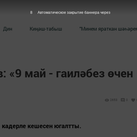
6
Автоматическое закрытие баннера через
Дин
Киңәш-табыш
"Минем яраткан шәһәрем
: «9 май - гаиләбез өчен
2653
0
е кадерле кешесен югалтты.