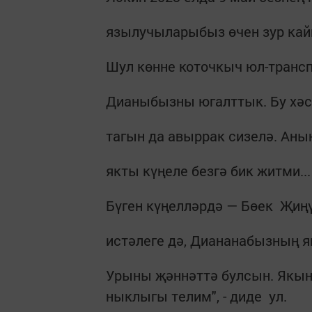
язылучыларыбыз өчен зур кай
Шул көнне коточкыч юл-трансп
Дианыбызны югалттык. Бу хәс
тагын да авыррак сизелә. Ан
якты күңеле безгә бик житми...
Бүген күңелләрдә — Бөек Җи
истәлеге дә, Диананабызның я
Урыны җәннәттә булсын. Якын
ныклыгы телим", - диде ул.