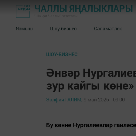
ЧАЛЛЫ ЯҢАЛЫКЛАРЫ
"Шәһри Чаллы" газетасы
Язмыш
Шоу-бизнес
Сәламәтлек
ШОУ-БИЗНЕС
Әнвәр Нургалиев
зур кайгы көне»
Зөлфия ГАЛИМ,
9 май 2026 - 09:00
Бу көнне Нургалиевлар гаиләс