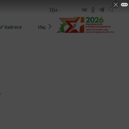
16+
" бәйгесе
Иҗат
Реклама
Онлайн язы
0