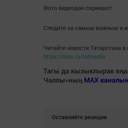
Фото видеодан скриншот
Следите за самым важным и 
Читайте новости Татарстана 
https://max.ru/tatmedia
Тагы да кызыклырак яңа
Чаллы»ның
MAX каналы
Оставляйте реакции