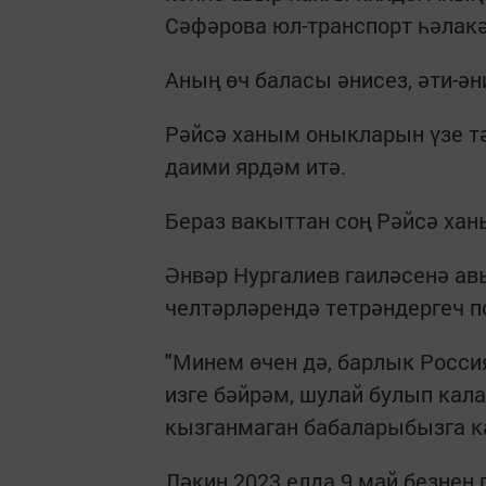
Сәфәрова юл-транспорт һәлакә
Аның өч баласы әнисез, әти-ә
Рәйсә ханым оныкларын үзе тә
даими ярдәм итә.
Бераз вакыттан соң Рәйсә хан
Әнвәр Нургалиев гаиләсенә ав
челтәрләрендә тетрәндергеч п
"Минем өчен дә, барлык Росси
изге бәйрәм, шулай булып кала
кызганмаган бабаларыбызга ка
Ләкин 2023 елда 9 май безнең 