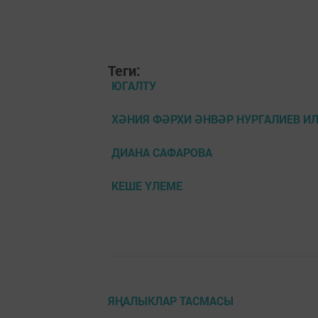
Теги:
ЮГАЛТУ
ХӘНИЯ ФӘРХИ ӘНВӘР НУРГАЛИЕВ И
ДИАНА САФАРОВА
КЕШЕ ҮЛЕМЕ
ЯҢАЛЫКЛАР ТАСМАСЫ