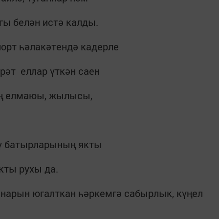
гы белән истә калды.
орт һәлакәтендә кадерле
рәт еллар үткән саен
ың елмаюы, жылысы,
ңү батырларының якты
кты рухы да.
нарын югалткан һәркемгә сабырлык, күңел