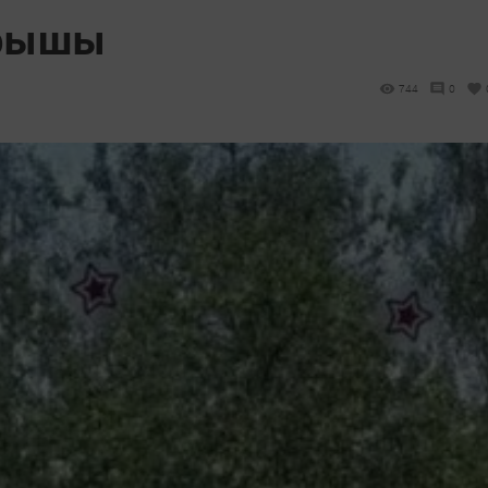
орышы
744
0