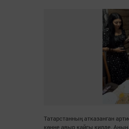
Татарстанның атказанган арти
көнне авыр кайгы килде. Аның