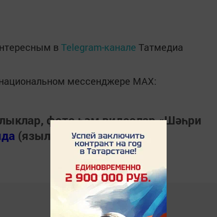
интересным в
Telegram-канале
Татмедиа
в национальном мессенджере MАХ:
лыклар, фото һәм видеолар «Шәһри
нда
(язылыгыз).