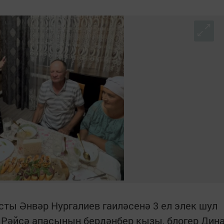
сты Әнвәр Нургалиев гаиләсенә 3 ел элек шул
 Рәйсә апасының бердәнбер кызы, блогер Дин