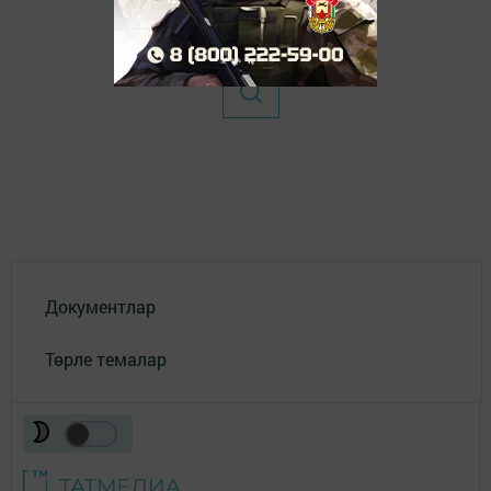
Документлар
Төрле темалар