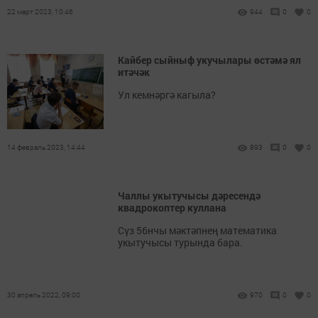
22 март 2023, 10:46
944
0
0
Кайбер сыйныф укучылары өстәмә ял
итәчәк
Ул кемнәргә кагыла?
14 февраль 2023, 14:44
893
0
0
Чаллы укытучысы дәресендә
квадрокоптер куллана
Сүз 56нчы мәктәпнең математика
укытучысы турында бара.
30 апрель 2022, 09:00
970
0
0