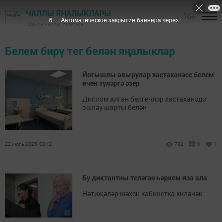
ЧАЛЛЫ ЯҢАЛЫКЛАРЫ
16+
6
Автоматическое закрытие баннера через
"Шәһри Чаллы" газетасы
Белем бирү тег белән яңалыклар
Йогышлы авырулар хастаханәсе белем
өчен түләргә әзер
Диплом алган белгечләр хастаханәдә
эшләү шарты белән
22 июль 2025, 08:42
782
0
1
Бу диктантны теләгән һәркем яза ала
Нәтиҗәләр шәхси кабинетка киләчәк.