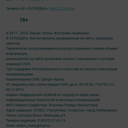
Телефон АО «ТАТМЕДИА»:
(843) 222 09 84
16+
© 2011 - 2026. Шәһри Чаллы. Все права защищены.
© ТАТМЕДИА. Все материалы, размещенные на сайте, защищены
законом.
Перепечатка, воспроизведение и распространение в любом объеме
информации,
размещенной на сайте, возможна только с письменного согласия
редакций СМИ.
При поддержке Республиканского агентства по печати и массовым
коммуникациям.
Наименование СМИ: Шəhри Чаллы
№ свидетельства о регистрации СМИ, дата: ЭЛ № ФС 77-67912 от
06.12.2016
выдано Федеральной службой по надзору в сфере связи,
информационных технологий и массовых коммуникаций
ФИО главного редактора: Юсупова Резида Махмутовна
Адрес редакции: 423827, Республика Татарстан, город Набережные
Челны, бульвар Юных Ленинцев, д.9
Телефон редакции: 8 (8552) 57-01-19
Email: shahri_chally@mail.ru