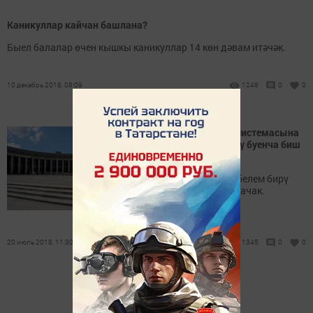
Каникуллар кайчан башлана?
Быел балалар өчен кышкы каникуллар 14 көн дәвам итәчәк.
10 декабрь 2018, 08:09
1248
0
0
КФУда милли белем бирү системасына
педагогик кадрлар əзерлəү буенча биш
юнəлеш ачылды
Барлык биш юнəлештә дә белем бирү
татар телендә алып барылачак.
20 июль 2018, 11:30
1345
0
0