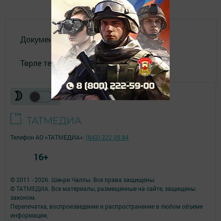
Документлар
Төрле темалар
Телефон АО «ТАТМЕДИА»:
(843) 222 09 84
16+
© 2011 - 2026. Шәһри Чаллы. Все права защищены.
© ТАТМЕДИА. Все материалы, размещенные на сайте, защищены
законом.
Перепечатка, воспроизведение и распространение в любом объеме
информации,