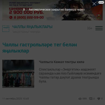
8
Автоматическое закрытие баннера через
ЧАЛЛЫ ЯҢАЛЫКЛАРЫ
16+
"Шәһри Чаллы" газетасы
Чаллы гастрольләре тег белән
яңалыклар
Чаллыга Камал театры килә
Спектакльләр «Энергетик» мәдәният
сараенда һәм Аяз Гыйләҗев исемендәге
Чаллы татар дәүләт драма театрында
була.
11 сентябрь 2025, 10:45
986
0
0