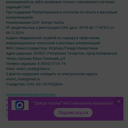
размещенной на сайте, возможна только с письменного согласия
редакций СМИ.
При поддержке Республиканского агентства по печати и массовым
коммуникациям.
Наименование СМИ: Шəhри Чаллы
№ свидетельства о регистрации СМИ, дата: ЭЛ № ФС 77-67912 от
06.12.2016
выдано Федеральной службой по надзору в сфере связи,
информационных технологий и массовых коммуникаций
ФИО главного редактора: Юсупова Резида Махмутовна
Адрес редакции: 423827, Республика Татарстан, город Набережные
Челны, бульвар Юных Ленинцев, д.9
Телефон редакции: 8 (8552) 57-01-19
Email: shahri_chally@mail.ru
О фактах коррупции сообщить по электронному адресу:
shahri_chally@mail.ru
Учредитель СМИ: АО «ТАТМЕДИА»
Антикоррупционная политика
АО «ТАТМЕДИА» использует «cookie»
для персонализации сервисов и
"Шәһри Чаллы" MAX каналына язылыгыз!
удобства пользователей сайтом.
Использование «cookie» можно отменить в настройках браузера.
Подписаться
Политика конфиденциальности