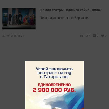
Камал театры Чаллыга кайчан килә?
Театр җитәкчелеге хәбәр итте.
20 май 2025, 08:24
1057
0
3