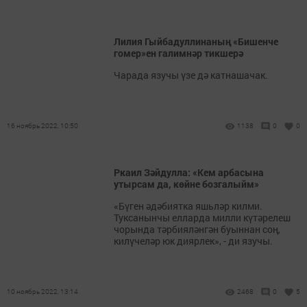
Лилия Гыйбадуллинаның «Бишенче
гомер»ен галимнәр тикшерә
Чарада язучы үзе дә катнашачак.
16 ноябрь 2022, 10:50
1138
0
0
Ркаил Зәйдулла: «Кем арбасына
утырсам да, көйне бозгалыйм»
«Бүген әдәбиятка яшьләр килми.
Туксанынчы елларда милли күтәрелеш
чорында тәрбияләнгән буыннан соң,
килүчеләр юк диярлек», - ди язучы.
10 ноябрь 2022, 13:14
2468
0
5