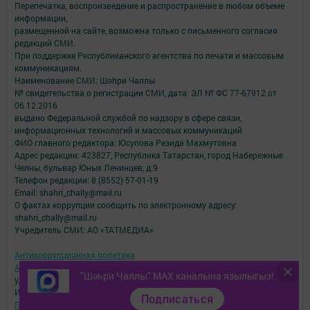
Перепечатка, воспроизведение и распространение в любом объеме
информации,
размещенной на сайте, возможна только с письменного согласия
редакций СМИ.
При поддержке Республиканского агентства по печати и массовым
коммуникациям.
Наименование СМИ: Шəhри Чаллы
№ свидетельства о регистрации СМИ, дата: ЭЛ № ФС 77-67912 от
06.12.2016
выдано Федеральной службой по надзору в сфере связи,
информационных технологий и массовых коммуникаций
ФИО главного редактора: Юсупова Резида Махмутовна
Адрес редакции: 423827, Республика Татарстан, город Набережные
Челны, бульвар Юных Ленинцев, д.9
Телефон редакции: 8 (8552) 57-01-19
Email: shahri_chally@mail.ru
О фактах коррупции сообщить по электронному адресу:
shahri_chally@mail.ru
Учредитель СМИ: АО «ТАТМЕДИА»
Антикоррупционная политика
АО «ТАТМЕДИА» использует «cookie»
для персонализации сервисов и
"Шәһри Чаллы" MAX каналына язылыгыз!
удобства пользователей сайтом.
Использование «cookie» можно отменить в настройках браузера.
Подписаться
Политика конфиденциальности