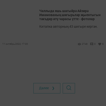
Чаллыда яшь шагыйрә Айзирә
Имамованың шигырьләр җыентыгын
тәкъдир итү чарасы үтте - фотолар
Китапка авторның 43 шигыре кергән.
11 октябрь 2022, 17:30
2748
0
9
Далее ❯