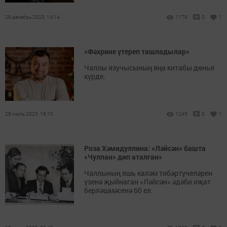
28 декабрь 2023, 14:14
1179
0
1
«Фәхрине үтереп ташладылар»
Чаллы язучысының яңа китабы дөнья
күрде.
26 июль 2023, 16:10
1245
0
1
Роза Хәмидуллина: «Ләйсән» башта
«Чулпан» дип аталган»
Чаллының яшь каләм тибәртүчеләрен
үзенә җыйнаган «Ләйсән» әдәби иҗат
берләшмәсенә 60 ел.