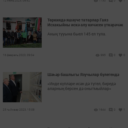
12 июнь 2023, 09:42
1730
0
1
Төркиядә яшәүче татарлар Гаяз
Исхакыйны искә алу кичәсен үткәрәчәк
Аның тууына быел 145 ел тула.
16 февраль 2023, 09:04
995
0
0
Шәһәр башлыгы Язучылар бүлегендә
«Инде күпләре исән дә түгел, биредә
аларның берсен дә онытмыйлар»
25 гыйнвар 2023, 15:08
1644
0
1