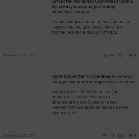
Татарстан Язучылар берлегенең Чаллы
бүлеге язучыларны дастаннар
өйрәнергә чакыра
Әдәби ел йомгакларына багышланган
гомуми җыелышта сигез пункттан
торган резолюция кабул ителде.
28 декабрь 2022, 09:40
944
0
0
Төркиядә Әлфия Ситдыйкның «КамАЗ»
заводы турындагы әсәре сатуга чыкты
Төрек галиме 26 бүлектән торган
повестьне фәнни яссылыкта
анализлаган, һәр бүлекне төрек
менталитетына аңлашылырлык итеп
шәрехләгән.
26 декабрь 2022, 10:05
1115
0
5