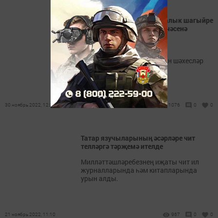
Чаллыда Татарстанның халык шагыйре
Разил Вәлиевның иҗат кичәсенә
әзерләнәләр
Чарада Татарстаннан һәм
Башкортостаннан танылган шәхесләр
катнашачак.
30 ноябрь 2022, 12:29
1076
0
0
Татар язучыларының әсәрләре чит
телләргә тәрҗемә ителде
Милләттәшләребезнең иҗаты чит ил
журналларында һәм китапларында
урын алды.
21 ноябрь 2022, 11:10
967
0
0