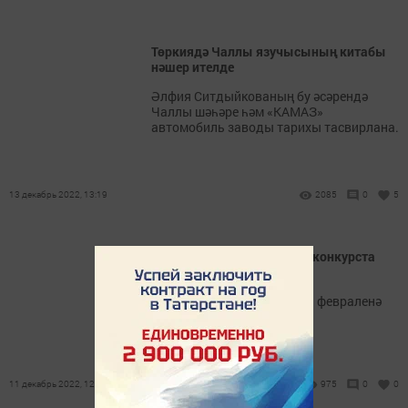
Төркиядә Чаллы язучысының китабы
нәшер ителде
Әлфия Ситдыйкованың бу әсәрендә
Чаллы шәһәре һәм «КАМАЗ»
автомобиль заводы тарихы тасвирлана.
13 декабрь 2022, 13:19
2085
0
5
«Мәйдан» журналы әдәби конкурста
катнашырга чакыра
Иҗат эшләре 2023 елның 1 февраленә
кадәр кабул ителә.
11 декабрь 2022, 12:00
975
0
0