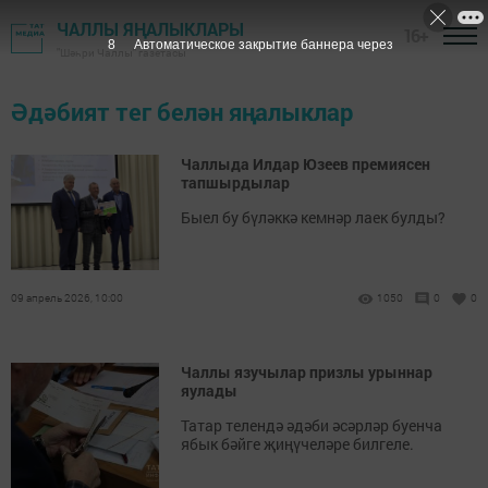
ЧАЛЛЫ ЯҢАЛЫКЛАРЫ
16+
7
Автоматическое закрытие баннера через
"Шәһри Чаллы" газетасы
Әдәбият тег белән яңалыклар
Чаллыда Илдар Юзеев премиясен
тапшырдылар
Быел бу бүләккә кемнәр лаек булды?
09 апрель 2026, 10:00
1050
0
0
Чаллы язучылар призлы урыннар
яулады
Татар телендә әдәби әсәрләр буенча
ябык бәйге җиңүчеләре билгеле.