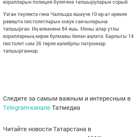
коралларын полиция бүлегенә тапшыруларын сорый.
Узган тәүлектә генә Чаллыда яшәүче 10 ир-ат ирекле
рәвештә пистолетларын хокук сакчыларына
тапшырган. Иң өлкәненә 84 яшь. Моны алар утлы
коралларның кирәк булмавы белән аңлата. Барлыгы 14
пистолет һәм 26 төрле калибрлы патроннар
тапшырганнар.
Следите за самым важным и интересным в
Telegram-канале
Татмедиа
Читайте новости Татарстана в