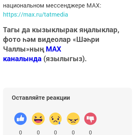
национальном мессенджере MАХ:
https://max.ru/tatmedia
Тагы да кызыклырак яңалыклар,
фото һәм видеолар «Шәһри
Чаллы»ның
MAX
каналында
(язылыгыз).
Оставляйте реакции
0
0
0
0
0