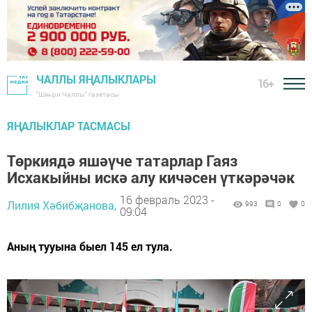
ЧАЛЛЫ ЯҢАЛЫКЛАРЫ
16+
"Шәһри Чаллы" газетасы
ЯҢАЛЫКЛАР ТАСМАСЫ
Төркиядә яшәүче татарлар Гаяз
Исхакыйны искә алу кичәсен үткәрәчәк
16 февраль 2023 -
Лилия Хәбибҗанова,
993
0
0
09:04
Аның тууына быел 145 ел тула.