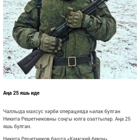
Аңа 25 яшь иде
Чаллыда махсус хәрби операциядә һәлак булган
Никита Решетниковны соңгы юлга озаттылар. Аңа 25
яшь булган.
Никита Решетников башта «Камский бекон»