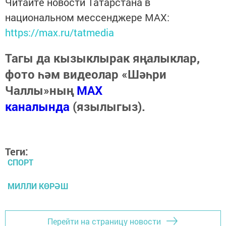
Читайте новости Татарстана в
национальном мессенджере MАХ:
https://max.ru/tatmedia
Тагы да кызыклырак яңалыклар,
фото һәм видеолар «Шәһри
Чаллы»ның
MAX
каналында
(язылыгыз).
Теги:
СПОРТ
МИЛЛИ КӨРӘШ
Перейти на страницу новости