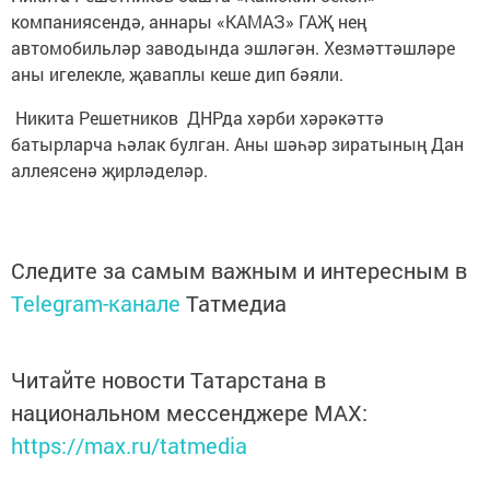
компаниясендә, аннары «КАМАЗ» ГАҖ нең
автомобильләр заводында эшләгән. Хезмәттәшләре
аны игелекле, җаваплы кеше дип бәяли.
Никита Решетников ДНРда хәрби хәрәкәттә
батырларча һәлак булган. Аны шәһәр зиратының Дан
аллеясенә җирләделәр.
Следите за самым важным и интересным в
Telegram-канале
Татмедиа
Читайте новости Татарстана в
национальном мессенджере MАХ:
https://max.ru/tatmedia