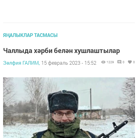
ЯҢАЛЫКЛАР ТАСМАСЫ
Чаллыда хәрби белән хушлаштылар
Зөлфия ГАЛИМ,
15 февраль 2023 - 15:52
1229
0
0