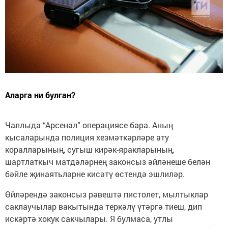
Аларга ни булган?
Чаллыда “Арсенал” операциясе бара. Аның
кысаларында полиция хезмәткәрләре ату
коралларының, сугыш кирәк-яракларының,
шартлаткыч матдәләрнең законсыз әйләнеше белән
бәйле җинаятьләрне кисәтү өстендә эшлиләр.
Өйләрендә законсыз рәвештә пистолет, мылтыклар
саклаучылар вакытында теркәлү үтәргә тиеш, дип
искәртә хокук сакчылары. Я булмаса, утлы