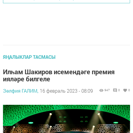
ЯҢАЛЫКЛАР ТАСМАСЫ
Илһам Шакиров исемендәге премия
ияләре билгеле
Зөлфия ГАЛИМ,
16 февраль 2023 - 08:09
947
0
0