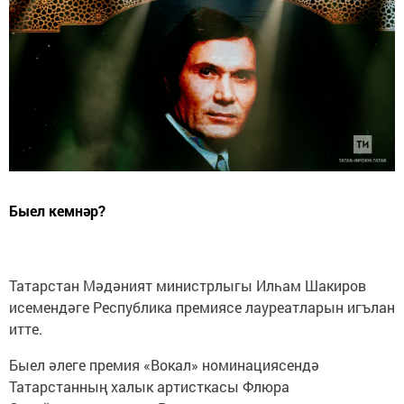
Быел кемнәр?
Татарстан Мәдәният министрлыгы Илһам Шакиров
исемендәге Республика премиясе лауреатларын игълан
итте.
Быел әлеге премия «Вокал» номинациясендә
Татарстанның халык артисткасы Флюра