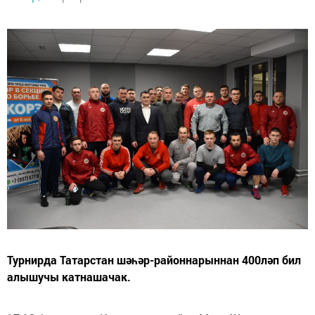
Турнирда Татарстан шәһәр-районнарыннан 400ләп бил
алышучы катнашачак.