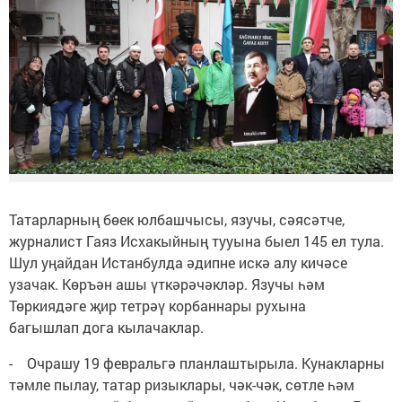
Татарларның бөек юлбашчысы, язучы, сәясәтче,
журналист Гаяз Исхакыйның тууына быел 145 ел тула.
Шул уңайдан Истанбулда әдипне искә алу кичәсе
узачак. Көръән ашы үткәрәчәкләр. Язучы һәм
Төркиядәге җир тетрәү корбаннары рухына
багышлап дога кылачаклар.
- Очрашу 19 февральгә планлаштырыла. Кунакларны
тәмле пылау, татар ризыклары, чәк-чәк, сөтле һәм