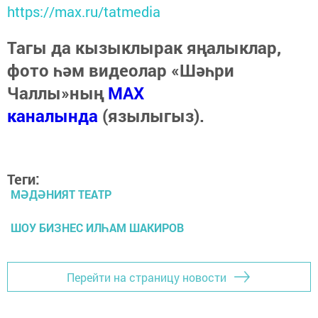
https://max.ru/tatmedia
Тагы да кызыклырак яңалыклар,
фото һәм видеолар «Шәһри
Чаллы»ның
MAX
каналында
(язылыгыз).
Теги:
МӘДӘНИЯТ ТЕАТР
ШОУ БИЗНЕС ИЛҺАМ ШАКИРОВ
Перейти на страницу новости