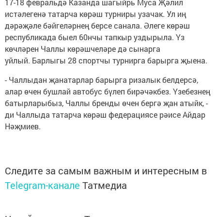
17-18 февральдә Казанда шагыйрь Муса Җәлил
истәлегенә татарча көрәш турниры узачак. Ул иң
дәрәҗәле бәйгеләрнең берсе санала. Әлеге көрәш
республикада быел 60нчы тапкыр уздырыла. Үз
көчләрен Чаллы көрәшчеләре дә сынарга
уйлый. Барлыгы 28 спортчы турнирга барырга җыена.
- Чаллыдан җанатарлар барырга ризалык белдерсә,
алар өчен бушлай автобус бүлеп бирәчәкбез. Үзебезнең
батырларыбыз, Чаллы бренды өчен бергә җан атыйк, -
ди Чаллыда татарча көрәш федерациясе рәисе Айдар
Нәҗмиев.
Следите за самым важным и интересным в
Telegram-канале
Татмедиа