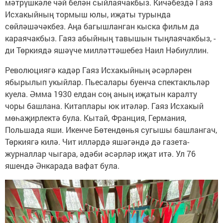
мәтрүшкәле чәй белән сыйлаячакбыз. Кичәбездә Гаяз
Исхакыйның тормыш юлы, иҗаты турында
сөйләшәчәкбез. Аңа багышланган кыска фильм да
караячакбыз. Гаяз абыйның тавышын тыңлаячакбыз, -
ди Төркиядә яшәүче милләттәшебез Наил Нәбиуллин.
Революциягә кадәр Гаяз Исхакыйның әсәрләрен
ябырылып укыйлар. Пьесалары буенча спектакльләр
куела. Әмма 1930 елдан соң аның иҗатын каралту
чоры башлана. Китаплары юк итәләр. Гаяз Исхакый
мөһаҗирлектә була. Кытай, Франция, Германия,
Польшада яши. Икенче Бөтендөнья сугышы башлангач,
Төркиягә килә. Чит илләрдә яшәгәндә дә газета-
журналлар чыгара, әдәби әсәрләр иҗат итә. Ул 76
яшендә Әнкарада вафат була.