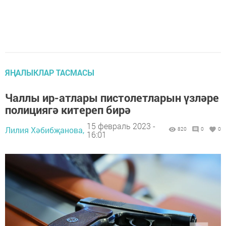
ЯҢАЛЫКЛАР ТАСМАСЫ
Чаллы ир-атлары пистолетларын үзләре
полициягә китереп бирә
15 февраль 2023 -
Лилия Хәбибҗанова,
820
0
0
16:01