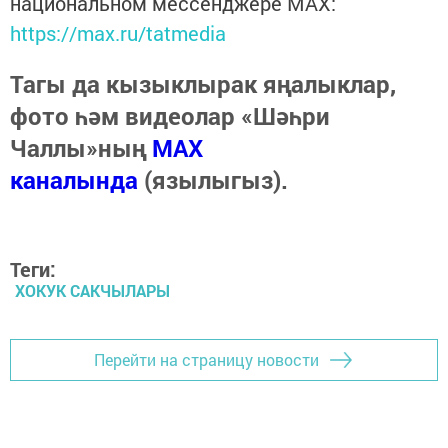
национальном мессенджере MАХ:
https://max.ru/tatmedia
Тагы да кызыклырак яңалыклар,
фото һәм видеолар «Шәһри
Чаллы»ның
MAX
каналында
(язылыгыз).
Теги:
ХОКУК САКЧЫЛАРЫ
Перейти на страницу новости