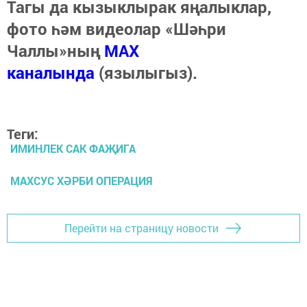
Тагы да кызыклырак яңалыклар,
фото һәм видеолар «Шәһри
Чаллы»ның
MAX
каналында
(язылыгыз).
Теги:
ИМИНЛЕК САК ФАҖИГА
МАХСУС ХӘРБИ ОПЕРАЦИЯ
Перейти на страницу новости