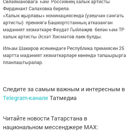
Сөләймановага һәм Россиянең халык артисты
Фирдинант Сәлаховка бирелә.
«Халык җырлавы» номинациясендә (үзешчән сәнгать
артисты) премиягә Башкортстанның атказанган
мәдәният хезмәткәре Фәүдәт Гыйләҗев белән һәм ТР
халык артисты Әсхәт Хисмәтов лаек булды.
Илһам Шакиров исемендәге Республика премиясен 25
мартта мәдәният хезмәткәрләре көнендә тапшырырга
планлаштыралар.
Следите за самым важным и интересным в
Telegram-канале
Татмедиа
Читайте новости Татарстана в
национальном мессенджере MАХ: