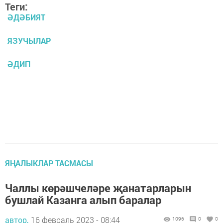
Теги:
ӘДӘБИЯТ
ЯЗУЧЫЛАР
ӘДИП
ЯҢАЛЫКЛАР ТАСМАСЫ
Чаллы көрәшчеләре җанатарларын
бушлай Казанга алып баралар
автор,
16 февраль 2023 - 08:44
1096
0
0