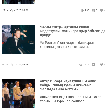
27 октябрь 2025, 09:21
995
0
4
Чаллы театры артисты Инсаф
Һидиятуллин халыкара җыр бәйгесендә
җиңде
Ул Рөстәм Яхин җырын башкарып
жюриның югары бәясен алды.
02 октябрь 2025, 08:13
1179
0
5
Актер Инсаф Һидиятуллин: «Салих
Сәйдәшевның туганы икәнемне
Чаллыда гына әйттем»
Яшь артист иҗат планнары һәм шәхси
тормышы турында сөйләде.