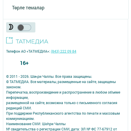
Төрле темалар
Телефон АО «ТАТМЕДИА»:
(843) 222 09 84
16+
© 2011 - 2026. Шәһри Чаллы. Все права защищены.
© ТАТМЕДИА. Все материалы, размещенные на сайте, защищены
законом.
Перепечатка, воспроизведение и распространение в любом объеме
информации,
размещенной на сайте, возможна только с письменного согласия
редакций СМИ.
При поддержке Республиканского агентства по печати и массовым
коммуникациям.
Наименование СМИ: Шəhри Чаллы
№ свидетельства о регистрации СМИ, дата: ЭЛ № ФС 77-67912 от