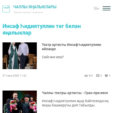
ЧАЛЛЫ ЯҢАЛЫКЛАРЫ
16+
"Шәһри Чаллы" газетасы
Инсаф Һидиятуллин тег белән
яңалыклар
Театр артисты Инсаф Һидиятуллин
өйләнде
Сөйгәне кем?
27 июнь 2026, 11:22
841
0
0
Чаллы театры артисты - Гран-при иясе
Инсаф Һидиятуллин җыр бәйгесендә иң
яхшы башкаручы дип табылды.