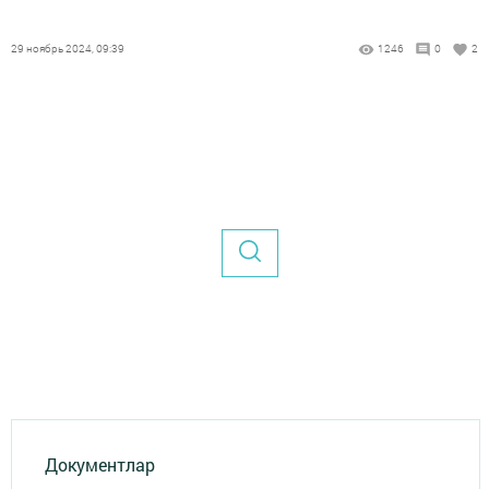
29 ноябрь 2024, 09:39
1246
0
2
Документлар