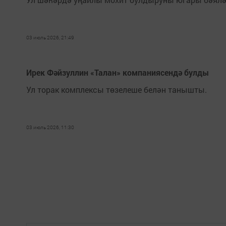
03 июль 2026, 21:49
Ирек Фәйзуллин «Талан» компаниясендә булды
Ул торак комплексы төзелеше белән танышты.
03 июль 2026, 11:30