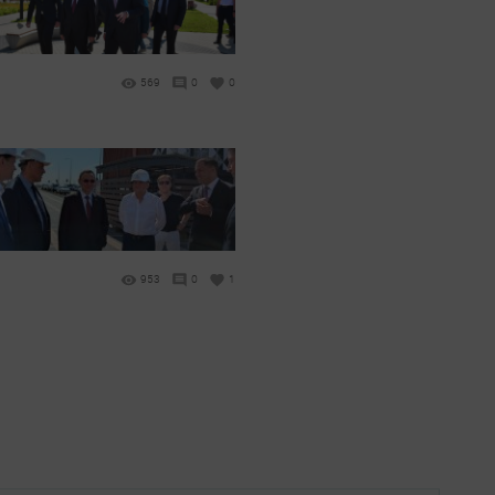
569
0
0
953
0
1