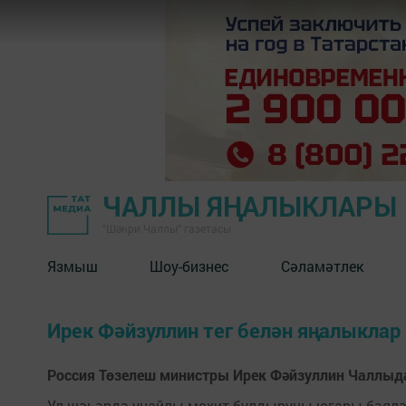
ЧАЛЛЫ ЯҢАЛЫКЛАРЫ
"Шәһри Чаллы" газетасы
Язмыш
Шоу-бизнес
Сәламәтлек
Ирек Фәйзуллин тег белән яңалыклар
Россия Төзелеш министры Ирек Фәйзуллин Чаллыд
Ул шәһәрдә уңайлы мохит булдыруны югары бәялә