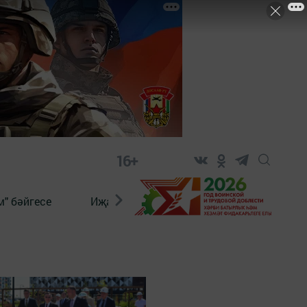
16+
" бәйгесе
Иҗат
Реклама
Онлайн язы