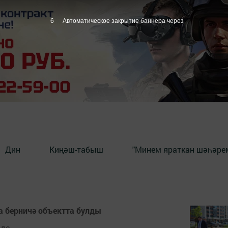
6
Автоматическое закрытие баннера через
Дин
Киңәш-табыш
"Минем яраткан шәһәрем
а берничә объектта булды
де.