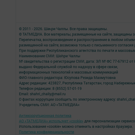
© 2011 - 2026. Шәһри Чаллы. Все права защищены.
© ТАТМЕДИА. Все материалы, размещенные на сайте, защищены з
Перепечатка, воспроизведение и распространение в любом объе
размещенной на сайте, возможна только с письменного согласия
При поддержке Республиканского агентства по печати и массов
Наименование СМИ: Шəhри Чаллы
№ свидетельства о регистрации СМИ, дата: ЭЛ № ФС 77-67912 от 
выдано Федеральной службой по надзору в сфере связи,
информационных технологий и массовых коммуникаций
ФИО главного редактора: Юсупова Резида Махмутовна
Адрес редакции: 423827, Республика Татарстан, город Набережны
Телефон редакции: 8 (8552) 57-01-19
Email: shahri_chally@mail.ru
О фактах коррупции сообщить по электронному адресу: shahri_chal
Учредитель СМИ: АО «ТАТМЕДИА»
Антикоррупционная политика
АО «ТАТМЕДИА» использует «cookie»
для персонализации сервисо
Использование «cookie» можно отменить в настройках браузера.
Политика конфиденциальности