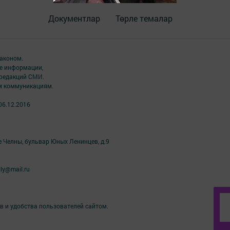
Документлар
Төрле темалар
аконом.
ме информации,
 редакций СМИ.
ым коммуникациям.
06.12.2016
е Челны, бульвар Юных Ленинцев, д.9
ly@mail.ru
в и удобства пользователей сайтом.