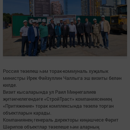
Россия төзелеш һәм торак-коммуналь хуҗалык
министры Ирек Фәйзуллин Чаллыга эш визиты белән
килде.
Визит кысаларында ул Раил Миңнегалиев
җитәкчелегендәге «СтройТраст» компаниясениең
«Притяжение» торак комплексында төзелә торган
объектларын карады.
Компаниянең генераль директоры киңәшчесе Фәрит
Шәрипов объектлар төзелеше һәм аларның