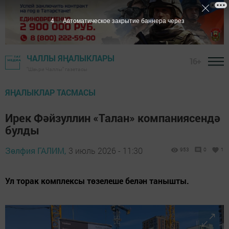
2
Автоматическое закрытие баннера через
ЧАЛЛЫ ЯҢАЛЫКЛАРЫ
16+
"Шәһри Чаллы" газетасы
ЯҢАЛЫКЛАР ТАСМАСЫ
Ирек Фәйзуллин «Талан» компаниясендә
булды
Зөлфия ГАЛИМ,
3 июль 2026 - 11:30
953
0
1
Ул торак комплексы төзелеше белән танышты.