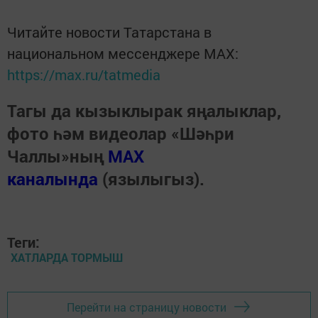
Читайте новости Татарстана в
национальном мессенджере MАХ:
https://max.ru/tatmedia
Тагы да кызыклырак яңалыклар,
фото һәм видеолар «Шәһри
Чаллы»ның
MAX
каналында
(язылыгыз).
Теги:
ХАТЛАРДА ТОРМЫШ
Перейти на страницу новости