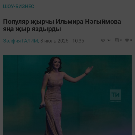
ШОУ-БИЗНЕС
Популяр җырчы Ильмира Нәгыймова
яңа җыр яздырды
Зөлфия ГАЛИМ,
3 июль 2026 - 10:36
748
0
0