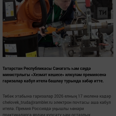
Татарстан Республикасы Сәнәгать һәм сәүдә
министрлыгы «Хезмәт кешесе» илкүләм премиясенә
гаризалар кабул ителә башлау турында хәбәр итте.
Төбәк этабына гаризалар 2026 елның 17 июленә кадәр
chelovek_truda@rambler.ru электрон почтасы аша кабул
ителә. Премия Россиядә уңышлы һөнәри
практикаларга ярдәм күрсәтү һәм остазлык