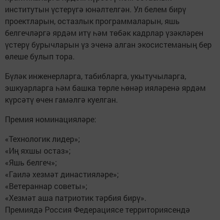
институтын үстерүгә юнәлтелгән. Ул белем бирү
проектларын, остазлык программаларын, яшь
белгечләргә ярдәм итү һәм төбәк кадрлар үзәкләрен
үстерү бурычларын үз эченә алган экосистеманың бер
өлеше булып тора.
Бүләк инженерларга, табибларга, укытучыларга,
эшкуарларга һәм башка төрле һөнәр ияләренә ярдәм
күрсәтү өчен гамәлгә куелган.
Премия номинацияләре:
«Технологик лидер»;
«Иң яхшы остаз»;
«Яшь белгеч»;
«Гаилә хезмәт династияләре»;
«Ветераннар советы»;
«Хезмәт аша патриотик тәрбия бирү».
Премиядә Россия Федерациясе территориясендә