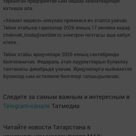
теркәлгән предприятие һәм оешма хезмәткәрләре
катнаша ала.
«Хезмәт кешесе» илкүләм премиясе өч этапта узачак.
Төбәк этабына гаризалар 2026 елның 17 июленә кадәр
chelovek_truda@rambler.ru электрон почтасы аша кабул
ителә.
Төбәк этабы җиңүчеләре 2026 елның сентябрендә
билгеләнәчәк. Федераль этап лауреатларын бүләкләү
тантанасы декабрьдә узачак. Җиңүчеләргә кыйммәтле
бүләкләр һәм истәлекле билгеләр тапшырылачак.
Следите за самым важным и интересным в
Telegram-канале
Татмедиа
Читайте новости Татарстана в