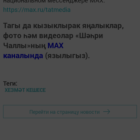
национальном мессенджере MАХ:
https://max.ru/tatmedia
Тагы да кызыклырак яңалыклар,
фото һәм видеолар «Шәһри
Чаллы»ның
MAX
каналында
(язылыгыз).
Теги:
ХЕЗМӘТ КЕШЕСЕ
Перейти на страницу новости