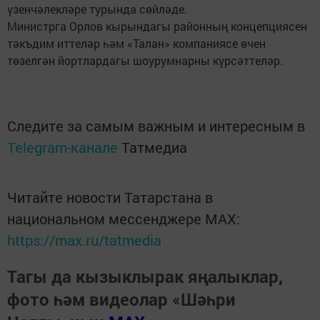
үзенчәлекләре турында сөйләде.
Министрга Орлов кырындагы районның концепциясен
тәкъдим иттеләр һәм «Талан» компаниясе өчен
төзелгән йортлардагы шоурумнарны күрсәттеләр.
Следите за самым важным и интересным в
Telegram-канале
Татмедиа
Читайте новости Татарстана в
национальном мессенджере MАХ:
https://max.ru/tatmedia
Тагы да кызыклырак яңалыклар,
фото һәм видеолар «Шәһри