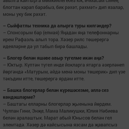
авылга кайтырга мөмкинлегебез юк, ичмасам синең
блогтан карап барабыз, бик рәхәт, рәхмәт» дип язалар,
моны уку бик рәхәт.
– Сыйфатлы техника да алырга туры килгәндер?
– Спонсорым бар (елмая) Яңадан яңа телефоннарны
ирем Рафаэль алып тора. Хәзер рилс төшерергә
идеяләрне дә ул табып бирә башлады.
– Блогер белән яшәве авыр түгелме икән аңа?
– Юктыр. Күптән түгел инде йокларга ятарга әзерләнеп
йөргәндә «Матурым, әйдә менә моны төшерик» дип үзе
тәкъдим итте, төшерергә ярдәм итте.
– Башка блогерлар белән күрешәсезме, әллә сез
көндәшләрме?
– Баштагы елларны блогерлар җыенына йөрдем.
Чулпан Гини, Энҗе, Мама Маликушки, Юлия Нәбиева
белән аралаштык. Марат абый Юнысов белән гел
элемтәдә. Хәзер дә кайсысына язсам да җавапсыз