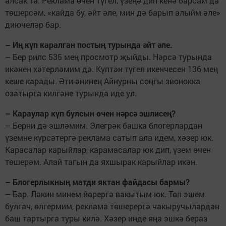
алсак та. Реклама өчен түгел, үзеңә дип кенә барсам да
төшерсәм, «кайда бу, әйт әле, мин дә барып алыйм әле»
диючеләр бар.
– Иң күп каралган постың турында әйт әле.
– Бер рилс 535 мең просмотр җыйды. Нәрсә турында
икәнен хәтерләмим дә. Күптән түгел икенчесен 136 мең
кеше карады. Әти-әнинең Айнурны соңгы звонокка
озатырга килгәне турында иде ул.
– Караулар күп булсын өчен нәрсә эшлисең?
– Берни дә эшләмим. Элегрәк башка блогерлардан
үземне күрсәтергә реклама сатып ала идем, хәзер юк.
Карасалар карыйлар, карамасалар юк дип, үзем өчен
төшерәм. Алай тагын да яхшырак карыйлар икән.
– Блогерлыкның матди яктан файдасы бармы?
– Бар. Ләкин минем йөрергә вакытым юк. Төп эшем
булгач, өлгермим, реклама төшерергә чакыручылардан
баш тартырга туры килә. Хәзер инде яңа эшкә бераз