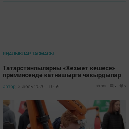
ЯҢАЛЫКЛАР ТАСМАСЫ
Татарстанлыларны «Хезмәт кешесе»
премиясендә катнашырга чакырдылар
автор,
3 июль 2026 - 10:59
661
0
0