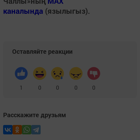
Чаллы»ның
MAX
каналында
(язылыгыз).
Оставляйте реакции
1
0
0
0
0
Расскажите друзьям