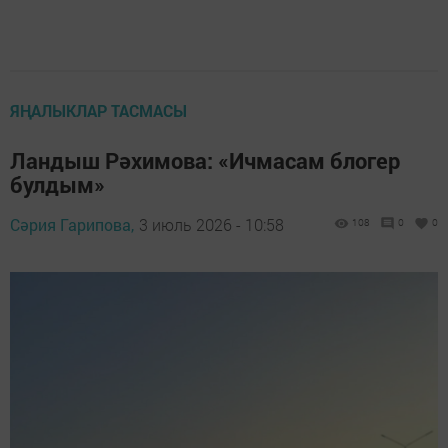
ЯҢАЛЫКЛАР ТАСМАСЫ
Ландыш Рәхимова: «Ичмасам блогер
булдым»
Сәрия Гарипова,
3 июль 2026 - 10:58
108
0
0