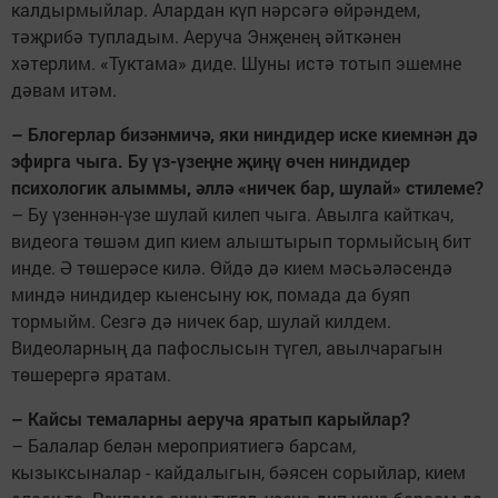
калдырмыйлар. Алардан күп нәрсәгә өйрәндем,
тәҗрибә тупладым. Аеруча Энҗенең әйткәнен
хәтерлим. «Туктама» диде. Шуны истә тотып эшемне
дәвам итәм.
– Блогерлар бизәнмичә, яки ниндидер иске киемнән дә
эфирга чыга. Бу үз-үзеңне җиңү өчен ниндидер
психологик алыммы, әллә «ничек бар, шулай» стилеме?
– Бу үзеннән-үзе шулай килеп чыга. Авылга кайткач,
видеога төшәм дип кием алыштырып тормыйсың бит
инде. Ә төшерәсе килә. Өйдә дә кием мәсьәләсендә
миндә ниндидер кыенсыну юк, помада да буяп
тормыйм. Сезгә дә ничек бар, шулай килдем.
Видеоларның да пафослысын түгел, авылчарагын
төшерергә яратам.
– Кайсы темаларны аеруча яратып карыйлар?
– Балалар белән мероприятиегә барсам,
кызыксыналар - кайдалыгын, бәясен сорыйлар, кием