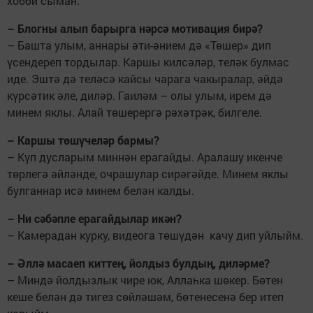
хобби сыман.
– Блогны алып барырга нәрсә мотивация бирә?
– Башта улым, аннары әти-әнием дә «Төшер» дип
үсендереп тордылар. Каршы килсәләр, теләк булмас
иде. Эштә дә теләсә кайсы чарага чакыралар, әйдә
күрсәтик әле, диләр. Гаиләм – олы улым, ирем дә
минем яклы. Алай төшерергә рәхәтрәк, билгеле.
– Каршы төшүчеләр бармы?
– Күп дусларым миннән ерагайды. Аралашу икенче
төрлегә әйләнде, очрашулар сирәгәйде. Минем яклы
булганнар исә минем белән калды.
– Ни сәбәпле ерагайдылар икән?
– Камерадан курку, видеога төшүдән качу дип уйлыйм.
– Әллә масаеп киттең, йолдыз булдың, диләрме?
– Миндә йолдызлык чире юк, Аллаһка шөкер. Бөтен
кеше белән дә тигез сөйләшәм, бөтенесенә бер итеп