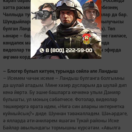
карап барабыз, балалар алардан үрнәк ала, Россиядә
хәтта рәсми төстә шундый һөнәр дә бар. Үзебезнең
Чаллыда туган телебездә блог алып баручылар да бар.
Шундыйларның берсе – 17 меңнән артык язылучысы
булган Ландыш landish_svetochek (Рәхимова). Төп
һөнәре – баш хисапчы эшеннән тыш һәр көнне гаиләсе,
көндәлек мәшәкатьләре, туган авылы турында
видеолар төшереп бара ул. Аның белән туры эфирда
әңгәмә кордык.
– Блогер булып китүең турында сөйлә әле Ландыш
– Исемем чәчәк исеме – Ландыш булганга болгымны
да шулай атадым. Мине хәзер дусларым да шулай дип
кенә йөртә. Бу эшне башларга кечкенә улым Данияр
булышты, ул моның сәбәпчесе. Фотолар, видеолар
төшкерергә ярата идем, «Нигә син аларны интернетка
куймыйсың?» диде. Шуннан тәвәкәлләдем. Шәһәрдәге,
ә ялларда әти-әниләрем яшәгән Тукай районы Иске
Байлар авылындагы тормышны күрсәтәм. «Авылга