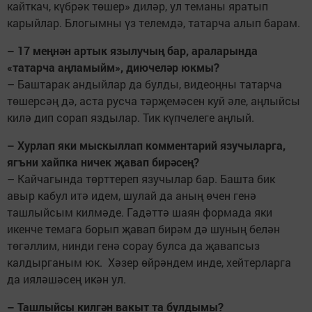
кайткач, күбрәк төшер» диләр, ул теманы яратып
карыйлар. Блогымны үз телемдә, татарча алып барам.
– 17 меңнән артык язылучың бар, араларында
«татарча аңламыйм», диючеләр юкмы?
– Баштарак андыйлар да булды, видеоңны татарча
төшерсәң дә, аста русча тәрҗемәсен куй әле, аңлыйсы
килә дип сорап яздылар. Тик күпчелеге аңлый.
– Хурлап яки мыскыллап комментарий язучыларга,
ягъни хайпка ничек җавап бирәсең?
– Кайчагында төрттереп язучылар бар. Башта бик
авыр кабул итә идем, шулай да аның өчен генә
ташлыйсым килмәде. Гадәттә шаян формада яки
икенче темага борып җавап бирәм дә шуның белән
төгәллим, нинди генә сорау булса да җавапсыз
калдырганым юк. Хәзер өйрәндем инде, хейтерларга
да ияләшәсең икән ул.
– Ташлыйсы килгән вакыт та булдымы?