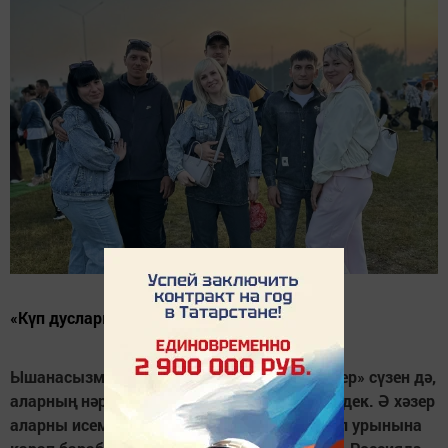
«Күп дусларым ерагайды», - ди ул.
Ышанасызмы, нибары 20 ел элек без «блогер» сүзен дә,
аларның нәрсә нәрсә эшләгәнен дә белми идек. Ә хәзер
аларны исемләп беләбез, тормышын сериал урынына