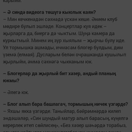
карыйм.
– Ә синдә видеога төшүгә кыюлык каян?
– Мин кечкенәдән сәхнәдә үскән кеше. Әнием клуб
мөдире булып эшләде. Концертлар куя идек –
җырларга да, биергә дә чыктым. Шуңа камера да
куркытмый. Минем иң зур хыялым – җырчы булу иде.
Ул тормышка ашмады, ичмасам блогер булдым, дим
үземә.(елмая). Дусларым белән очрашканда кушылып
җырлыйм, әмма сәхнәгә чыкканым юк.
– Блогерлар да җырлый бит хәзер, андый планың
юкмы?
– Әлегә юк.
– Блог алып бара башлагач, тормышың ничек үзгәрде?
– Яхшы якка үзгәрде. Таныйлар, бәйрәмнәрдә килеп
эндәшәләр, «Син шундый матур алып барасың, күңелгә
керерлек итеп сөйлисең», «Без хәзер шәһәрдә торабыз,