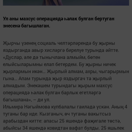
Ул аны махсус операциядә һәлак булган бертуган
энесенә багышлаган.
Җырчы үзенең социаль челтәрләрендә бу җырны
яздырганда авыр хисләргә бирелүе турында әйтте.
«Дуслар, әле дә тынычлана алмыйм, бөтен
елыйсыларымны елап бетердем. Бу җырны ничек
җырлармын икән… Җырлый алмам, ахры, чыгарырмын
гына… Апам турында җыр яздыргач та җырлый
алмадым. Энекәшем турындагы җырым махсус
операциядә һәлак булган барлык егетләргә
багышлана», – ди ул.
Ильмира Нәгыймова күпбалалы гаиләдә үскән. Аның 4
туганы бар иде. Кызганыч, өч туганы вакытсыз
арабыздан китте: апасы 25 яшендә фаҗигале төстә,
абыйсы 34 яшендә ковидтан вафат булды. 25 яшьлек