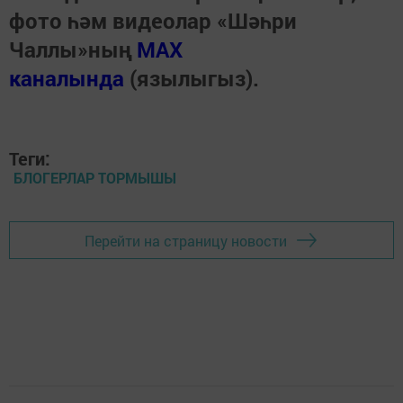
фото һәм видеолар «Шәһри
Чаллы»ның
MAX
каналында
(язылыгыз).
Теги:
БЛОГЕРЛАР ТОРМЫШЫ
Перейти на страницу новости