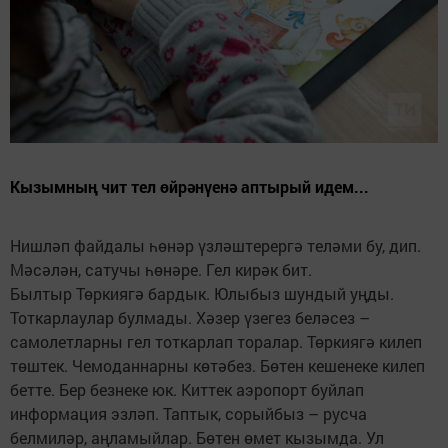
Кызымның чит тел өйрәнүенә аптырый идем...
Нишләп файдалы һөнәр үзләштерергә теләми бу, дип.
Мәсәлән, сатучы һөнәре. Гел кирәк бит.
Былтыр Төркиягә бардык. Юлыбыз шундый уңды.
Тоткарлаулар булмады. Хәзер үзегез беләсез –
самолетларны гел тоткарлап торалар. Төркиягә килеп
төштек. Чемоданнарны көтәбез. Бөтен кешенеке килеп
бетте. Бер безнеке юк. Киттек аэропорт буйлап
информация эзләп. Таптык, сорыйбыз – русча
белмиләр, аңламыйлар. Бөтен өмет кызымда. Ул