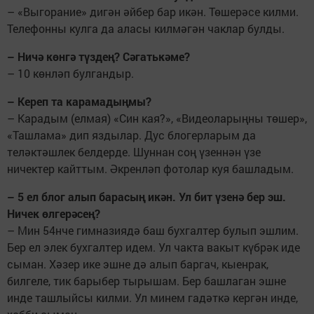
– «Выгорание» дигән әйбер бар икән. Төшерәсе килми.
Телефонны кулга да аласы килмәгән чаклар булды.
– Ничә көнгә түздең? Сәгатькәме?
– 10 көнләп булгандыр.
– Кереп та карамадыңмы?
– Карадым (елмая) «Син кая?», «Видеоларыңны төшер»,
«Ташлама» дип яздылар. Дус блогерларым да
теләктәшлек белдерде. Шуннан соң үзеннән үзе
ничектер кайттым. Әкренләп фотолар куя башладым.
– 5 ел блог алып барасың икән. Ул бит үзенә бер эш.
Ничек өлгерәсең?
– Мин 54нче гимназиядә баш бухгалтер булып эшлим.
Бер ел элек бухгалтер идем. Ул чакта вакыт күбрәк иде
сыман. Хәзер ике эшне дә алып баргач, кыенрак,
билгеле, тик барыбер тырышам. Бер башлаган эшне
инде ташлыйсы килми. Ул минем гадәткә кергән инде,