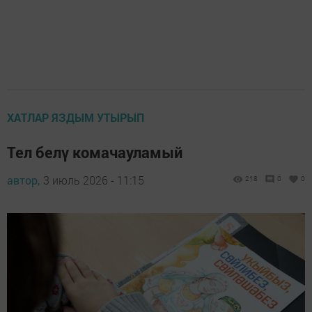
ХАТЛАР ЯЗДЫМ УТЫРЫП
Тел белү комачауламый
автор,
3 июль 2026 - 11:15
218
0
0