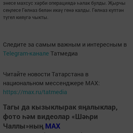
энесе махсус хәрби операциядә һәлак булды. Җырчы
сеңлесе Гөлназ белән икәү генә калды. Гөлназ күптән
түгел кияүгә чыкты.
Следите за самым важным и интересным в
Telegram-канале
Татмедиа
Читайте новости Татарстана в
национальном мессенджере MАХ:
https://max.ru/tatmedia
Тагы да кызыклырак яңалыклар,
фото һәм видеолар «Шәһри
Чаллы»ның
MAX