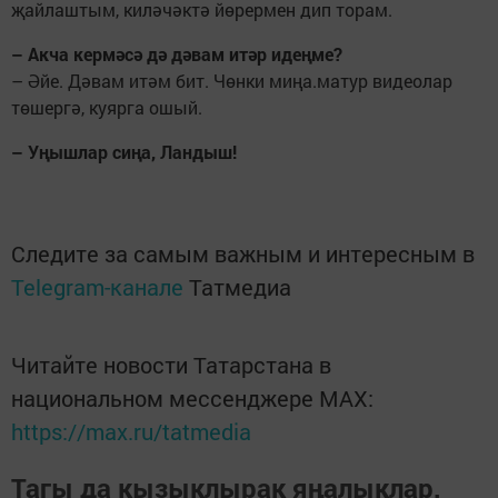
җайлаштым, киләчәктә йөрермен дип торам.
– Акча кермәсә дә дәвам итәр идеңме?
– Әйе. Дәвам итәм бит. Чөнки миңа.матур видеолар
төшергә, куярга ошый.
– Уңышлар сиңа, Ландыш!
Следите за самым важным и интересным в
Telegram-канале
Татмедиа
Читайте новости Татарстана в
национальном мессенджере MАХ:
https://max.ru/tatmedia
Тагы да кызыклырак яңалыклар,