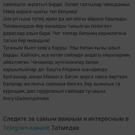
сөйләште, аңлатып бирде. Эзләп таптылар чемоданны.
Менә кирәге чыкты тел белүнең!
Әле ул гына түгел, ирем дә инглизчә өйрәнә башлады.
Телевизордан бер каналдан танылган полиглот
дәресләр алып бара. Чит телләр белүнең кирәклегенә
тагын бер инандым!
Туганым быел хаҗга барды. Улы белән кызы алып
барды. Кайткач, исе китеп сөйләде андагы кешеләрнең
әйбәтлеген. Чәчәкләр, күчтәнәчләр белән
каршылыйлар, ди. Башта Мәдинә шәһәрендә
булганнар, аннан Мәккәгә. Бөтен җиргә такси йөрткән.
Балалар инглизчә сөйләшә белгәч, бер кыенлык та
күрмәдек, дип горурланып сөйләде туганым.
Алсу Шәйхетдинова
Следите за самым важным и интересным в
Telegram-канале
Татмедиа