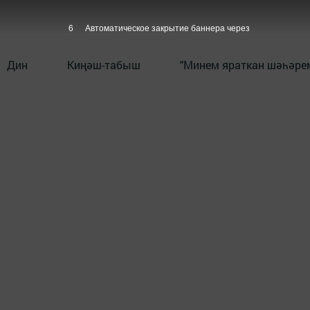
6
Автоматическое закрытие баннера через
Дин
Киңәш-табыш
"Минем яраткан шәһәрем