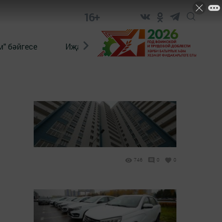
16+
" бәйгесе
Иҗат
Реклама
Онлайн язы
746
0
0