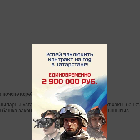
з көченә керә?
чыларны үзгәрешләр көтә. Пенсия һәм хезмәт хакы, банк
м башка законнарга кыскача күзәтү белән танышыгыз.