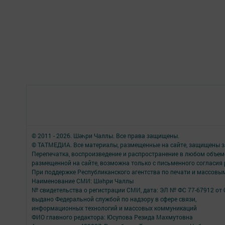
© 2011 - 2026. Шәһри Чаллы. Все права защищены.
© ТАТМЕДИА. Все материалы, размещенные на сайте, защищены з
Перепечатка, воспроизведение и распространение в любом объе
размещенной на сайте, возможна только с письменного согласия
При поддержке Республиканского агентства по печати и массов
Наименование СМИ: Шəhри Чаллы
№ свидетельства о регистрации СМИ, дата: ЭЛ № ФС 77-67912 от 
выдано Федеральной службой по надзору в сфере связи,
информационных технологий и массовых коммуникаций
ФИО главного редактора: Юсупова Резида Махмутовна