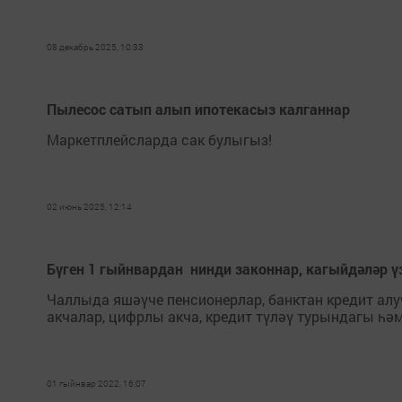
08 декабрь 2025, 10:33
Пылесос сатып алып ипотекасыз калганнар
Маркетплейсларда сак булыгыз!
02 июнь 2025, 12:14
Бүген 1 гыйнвардан нинди законнар, кагыйдәләр ү
Чаллыда яшәүче пенсионерлар, банктан кредит алу
акчалар, цифрлы акча, кредит түләү турындагы һә
01 гыйнвар 2022, 16:07