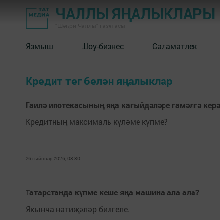
ЧАЛЛЫ ЯҢАЛЫКЛАРЫ
"Шәһри Чаллы" газетасы
Язмыш
Шоу-бизнес
Сәламәтлек
Кредит тег белән яңалыклар
Гаилә ипотекасының яңа кагыйдәләре гамәлгә керә
Кредитның максималь күләме күпме?
26 гыйнвар 2026, 08:30
Татарстанда күпме кеше яңа машина ала ала?
Якынча нәтиҗәләр билгеле.