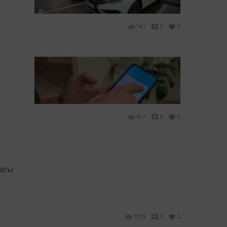
761
0
0
911
0
0
тагы
1215
0
0