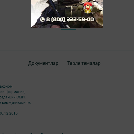
Документлар
Төрле темалар
аконом.
ме информации,
 редакций СМИ.
ым коммуникациям.
06.12.2016