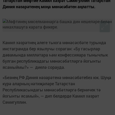
Татарстан мөфтие Камил хәзрәт Сәмигуллин Татарстан
Диния нәзарәтенең моңа мөнәсәбәтен аңлатты.
Камил хәзрәтнең әлеге тыюга мөнәсәсбәте турында
инстаграмда бер язылучы сораган: «Бу гасырлар
дәвамында милләтара һәм конфессияара тынычлык
булган республикадагы мөнәсәбәтләргә йогынты
ясамыймы?» — диелә сорауда.
«Безнең РФ Диния нәзарәтенә мөнәсәбәтебез юк. Шуңа
күрә аларның нәтиҗәләре Татарстан
Республикасындагы мөнәсәбәтләргә берничек тә
йогынты ясамый», — дип белдерде Камил хәзрәт
Сәмигуллин.