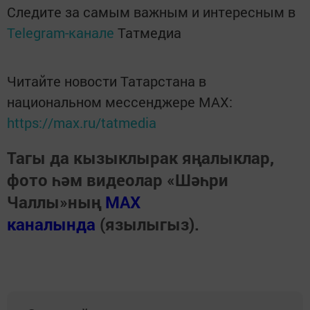
Следите за самым важным и интересным в
Telegram-канале
Татмедиа
Читайте новости Татарстана в
национальном мессенджере MАХ:
https://max.ru/tatmedia
Тагы да кызыклырак яңалыклар,
фото һәм видеолар «Шәһри
Чаллы»ның
MAX
каналында
(язылыгыз).