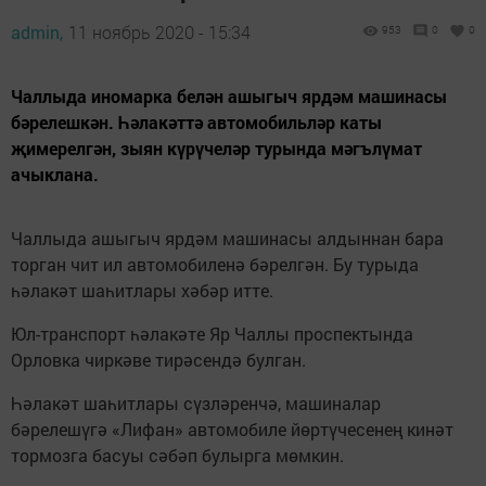
admin,
11 ноябрь 2020 - 15:34
953
0
0
Чаллыда иномарка белән ашыгыч ярдәм машинасы
бәрелешкән. Һәлакәттә автомобильләр каты
җимерелгән, зыян күрүчеләр турында мәгълүмат
ачыклана.
Чаллыда ашыгыч ярдәм машинасы алдыннан бара
торган чит ил автомобиленә бәрелгән. Бу турыда
һәлакәт шаһитлары хәбәр итте.
Юл-транспорт һәлакәте Яр Чаллы проспектында
Орловка чиркәве тирәсендә булган.
Һәлакәт шаһитлары сүзләренчә, машиналар
бәрелешүгә «Лифан» автомобиле йөртүчесенең кинәт
тормозга басуы сәбәп булырга мөмкин.