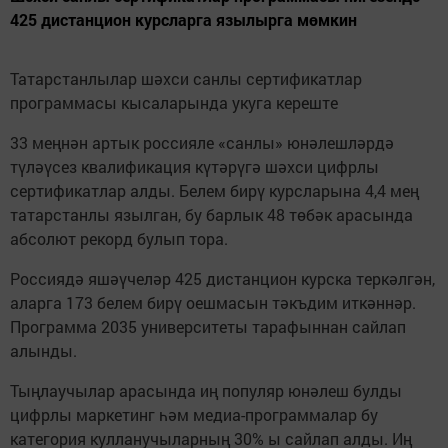
425 дистанцион курсларга язылырга мөмкин
Татарстанлылар шәхси санлы сертификатлар
программасы кысаларында укуга кереште
33 меңнән артык россияле «санлы» юнәлешләрдә
түләүсез квалификация күтәрүгә шәхси цифрлы
сертификатлар алды. Белем бирү курсларына 4,4 мең
татарстанлы язылган, бу барлык 48 төбәк арасында
абсолют рекорд булып тора.
Россиядә яшәүчеләр 425 дистанцион курска теркәлгән,
аларга 173 белем бирү оешмасын тәкъдим иткәннәр.
Программа 2035 университеты тарафыннан сайлап
алынды.
Тыңлаучылар арасында иң популяр юнәлеш булды
цифрлы маркетинг һәм медиа-программалар бу
категория кулланучыларның 30% ы сайлап алды. Иң