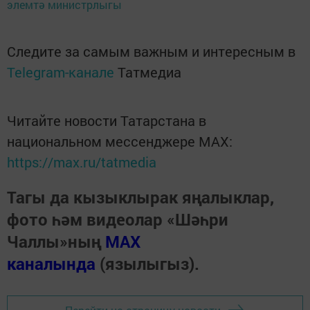
элемтә министрлыгы
Следите за самым важным и интересным в
Telegram-канале
Татмедиа
Читайте новости Татарстана в
национальном мессенджере MАХ:
https://max.ru/tatmedia
Тагы да кызыклырак яңалыклар,
фото һәм видеолар «Шәһри
Чаллы»ның
MAX
каналында
(язылыгыз).