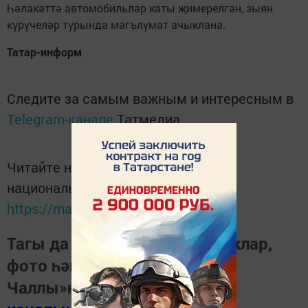
Һәлакәттә автомобильләр каты җимерелгән, зыян
күрүчеләр турында мәгълүмат ачыклана.
Татар-информ
Следите за самым важным и интересным в
Telegram-канале
Татмедиа
Читайте новости Татарстана в
национальном мессенджере MАХ:
https://max.ru/tatmedia
Тагы да кызыклырак яңалыклар,
фото һәм видеолар «Шәһри
Чаллы»ның
MAX