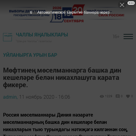
5
Автоматическое закрытие баннера через
ЧАЛЛЫ ЯҢАЛЫКЛАРЫ
16+
"Шәһри Чаллы" газетасы
УЙЛАНЫРГА УРЫН БАР
Мөфтинең мөселманнарга башка дин
кешеләре белән никахлашуга карата
фикере.
admin,
11 ноябрь 2020 - 16:06
1229
0
0
Россия мөселманнары Диния нәзарәте
мөселманнарның башка дин кешеләре белән
никахларын тыю турындагы нәтиҗәгә килгәннән соң,