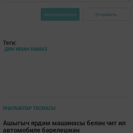
Отправить
Авторизоваться
Теги:
ДИН ИМАН НАМАЗ
ЯҢАЛЫКЛАР ТАСМАСЫ
Ашыгыч ярдәм машинасы белән чит ил
автомобиле бәрелешкән