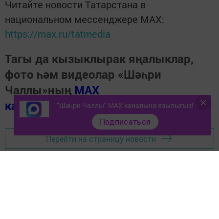
Читайте новости Татарстана в
национальном мессенджере MАХ:
https://max.ru/tatmedia
Тагы да кызыклырак яңалыклар,
фото һәм видеолар «Шәһри
Чаллы»ның
MAX
каналында
(язылыгыз).
"Шәһри Чаллы" MAX каналына язылыгыз!
Подписаться
Перейти на страницу новости