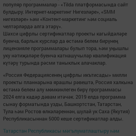
популяр программалар - «Tilda платформасында сайт
булдыру. Интернет-маркетинг Нигезләре», «SMM
нигезләре» һәм «Контент-маркетинг һәм социаль
челтәрләрдә алга этәрү».
Шәхси цифрлы сертификатлар проекты кагыйдәләре
буенча, барлык курслар да өстәмә белем бирүнең
лицензияле программалары булып тора, һәм уңышлы
уку нәтиҗәләре буенча катнашучылар квалификация
күтәрү турында рәсми таныклык алачаклар.
«Россия Федерациясенең цифрлы икътисады» милли
проекты планнарына ярашлы рәвештә, Россия халкына
өстәмә белем алу мөмкинлеген бирү программасы
2024 елга кадәр дәвам итәчәк. 2019 елда программа
сынау форматында узды, Башкортстан, Татарстан,
Тула һәм Ростов өлкәләреннән, шулай ук Саха (Якутия)
Республикасыннан 5000 кеше сертификатлар алды.
Татарстан Республикасы мәгълүматлаштыру һәм