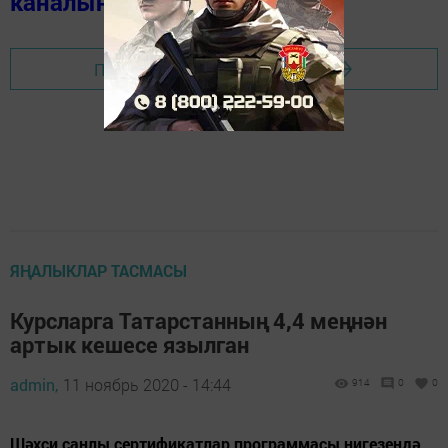
каналында
(язылыгыз).
Перейти на страницу новости
ЯҢАЛЫКЛАР ТАСМАСЫ
Курсларга Татарстанның 4,4 меңнән
артык кешесе язылган
admin,
11 ноябрь 2020 - 14:44
914
0
0
Шәхси санлы сертификатлар программасы нигезендә