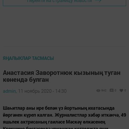
Перейти на страницу новости
ЯҢАЛЫКЛАР ТАСМАСЫ
Анастасия Заворотнюк кызының туган
көнендә булган
admin,
11 ноябрь 2020 - 14:30
942
0
0
Шаһитлар аны ире белән үз йортының ихатасында
йөргәнен күреп калган. Журналистлар хәбәр иткәнчә, 49
яшьлек актрисаның гаиләсе Мәскәү өлкәсенең
Крекшино бистәсендә урнашкан коттеджта яши.