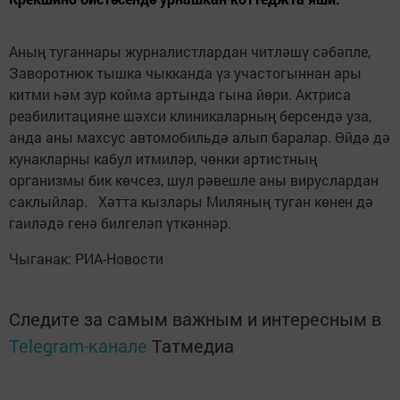
Аның туганнары журналистлардан читләшү сәбәпле,
Заворотнюк тышка чыкканда үз участогыннан ары
китми һәм зур койма артында гына йөри. Актриса
реабилитацияне шәхси клиникаларның берсендә уза,
анда аны махсус автомобильдә алып баралар. Өйдә дә
кунакларны кабул итмиләр, чөнки артистның
организмы бик көчсез, шул рәвешле аны вируслардан
саклыйлар. Хәтта кызлары Миляның туган көнен дә
гаиләдә генә билгеләп үткәннәр.
Чыганак: РИА-Новости
Следите за самым важным и интересным в
Telegram-канале
Татмедиа