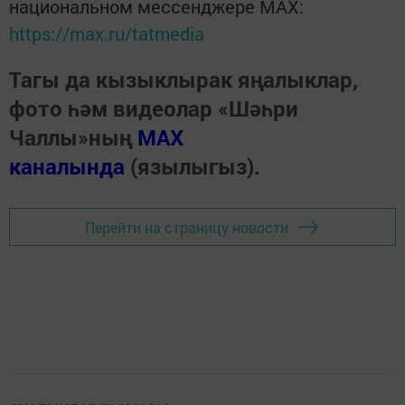
национальном мессенджере MАХ:
https://max.ru/tatmedia
Тагы да кызыклырак яңалыклар,
фото һәм видеолар «Шәһри
Чаллы»ның
MAX
каналында
(язылыгыз).
Перейти на страницу новости