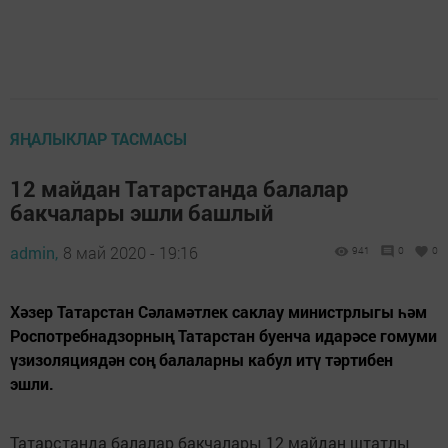
ЯҢАЛЫКЛАР ТАСМАСЫ
12 майдан Татарстанда балалар
бакчалары эшли башлый
admin,
8 май 2020 - 19:16
941
0
0
Хәзер Татарстан Сәламәтлек саклау министрлыгы һәм
Роспотребнадзорның Татарстан буенча идарәсе гомуми
үзизоляциядән соң балаларны кабул итү тәртибен
эшли.
Татарстанда балалар бакчалары 12 майдан штатлы