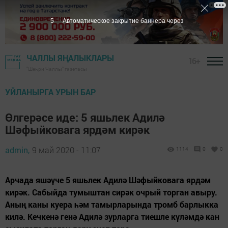
4
Автоматическое закрытие баннера через
ЧАЛЛЫ ЯҢАЛЫКЛАРЫ
16+
"Шәһри Чаллы" газетасы
УЙЛАНЫРГА УРЫН БАР
Өлгерәсе иде: 5 яшьлек Адилә
Шәфыйковага ярдәм кирәк
admin,
9 май 2020 - 11:07
1114
0
0
Арчада яшәүче 5 яшьлек Адилә Шәфыйковага ярдәм
кирәк. Сабыйда тумыштан сирәк очрый торган авыру.
Аның каны куера һәм тамырларында тромб барлыкка
килә. Кечкенә генә Адилә зурларга тиешле күләмдә кан