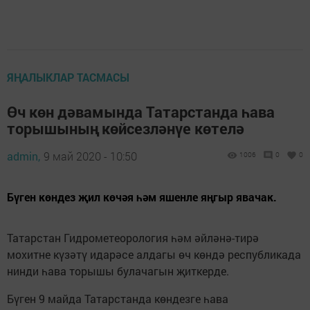
ЯҢАЛЫКЛАР ТАСМАСЫ
Өч көн дәвамында Татарстанда һава
торышының көйсезләнүе көтелә
admin,
9 май 2020 - 10:50
1006
0
0
Бүген көндез җил көчәя һәм яшенле яңгыр явачак.
Татарстан Гидрометеорология һәм әйләнә-тирә
мохитне күзәтү идарәсе алдагы өч көндә республикада
нинди һава торышы булачагын җиткерде.
Бүген 9 майда Татарстанда көндезге һава