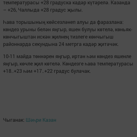
температурасы +28 градуска кадәр күтәрелә. Казанда
– +26, Чаллыда +28 градус җылы.
Һава торышының көйсезләнеп алуы да фаразлана:
көндез урыны белән яңгыр, яшен булуы көтелә, көньяк-
көнчыгыштан искән җилнең тизлеге көнчыгыш
районнарда секундына 24 метрга кадәр җитәчәк.
10-11 майда төннәрен яңгыр, иртән һәм көндез яшенле
яңгыр, көчле җил көтелә. Көндезге һава температурасы
+18..+23 һәм +17..+22 градус булачак.
Чыганак:
Шәһри Казан