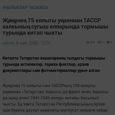
ЯҢАЛЫКЛАР ТАСМАСЫ
Җиңүнең 75 еллыгы уңаеннан ТАССР
халкының сугыш елларында тормышы
турында китап чыкты
admin,
8 май 2020 - 12:01
808
0
0
Китапта Татарстан кешеләренең тылдагы тормышы
турында истәлекләр, тарихи фактлар, архив
документлары һәм фотоматериаллар урын алган.
Җиңүнең 75 еллыгы һәм ТАССРның 100 еллыгы
уңаеннан «Татарстан: барысы да фронт өчен, барысы
да җиңү өчен! 1941-1945 еллар» китабы басылып
чыкты. Бу хакта Татарстан Республикасының Архив
эше буенча дәүләт комитеты матбугат хезмәте хәбәр