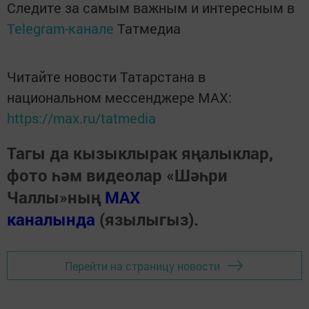
Следите за самым важным и интересным в
Telegram-канале
Татмедиа
Читайте новости Татарстана в
национальном мессенджере MАХ:
https://max.ru/tatmedia
Тагы да кызыклырак яңалыклар,
фото һәм видеолар «Шәһри
Чаллы»ның
MAX
каналында
(язылыгыз).
Перейти на страницу новости