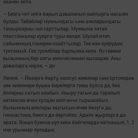
икәнен әйтә.
– Безгә чит илгә барып дәваланып кайтырга насыйп
булды. Табиблар муенындагы һәм аякларындагы
тамырларны чистарттылар. Муенына титан
пластинкалар куярга туры килде. Шулай итеп,
сабыемның гомерен озайттылар. Тик кан куерудан
туктамый. Гел тромблар барлыкка килә. Өстәвенә
кызымның бер аягы икенчесеннән кыскарак. Аны
дәваларга кирәк, – ди
Лилия. – Йөзәргә йөртү, махсус киемнәр һәм ортопедик
аяк киемнәре бушка бирелергә тиеш булса да, без
боларны сатып алабыз. Авыру тагын да таралып
китмәсен өчен кулдан килгәнчә тырышабыз.
Кызымның аяклары ныгысын өчен йөзүгә дә,
гимнастика, биюгә дә йөртәбез. Адилә җырларга да
ярата. Вокал буенча күп кенә бәйгеләрдә катнашып, 1, 2
нче урыннар яуладык.