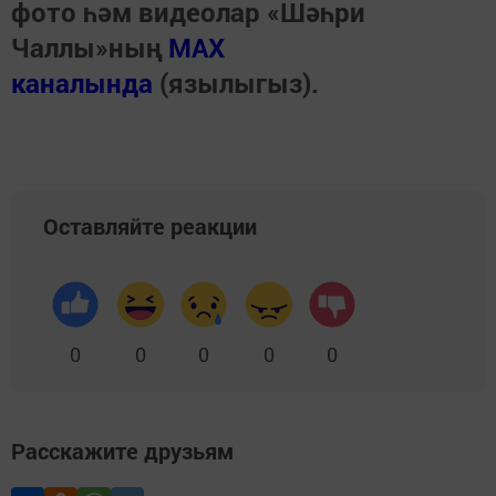
фото һәм видеолар «Шәһри
Чаллы»ның
MAX
каналында
(язылыгыз).
Оставляйте реакции
0
0
0
0
0
Расскажите друзьям