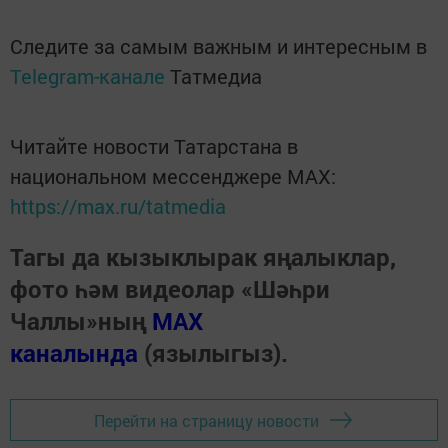
Следите за самым важным и интересным в
Telegram-канале
Татмедиа
Читайте новости Татарстана в
национальном мессенджере MАХ:
https://max.ru/tatmedia
Тагы да кызыклырак яңалыклар,
фото һәм видеолар «Шәһри
Чаллы»ның
MAX
каналында
(язылыгыз).
Перейти на страницу новости