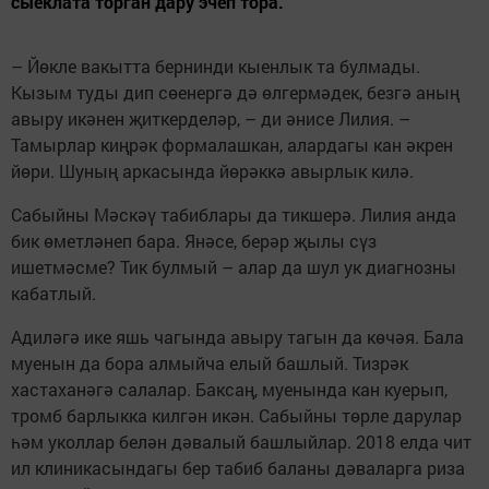
сыеклата торган дару эчеп тора.
– Йөкле вакытта бернинди кыенлык та булмады.
Кызым туды дип сөенергә дә өлгермәдек, безгә аның
авыру икәнен җиткерделәр, – ди әнисе Лилия. –
Тамырлар киңрәк формалашкан, алардагы кан әкрен
йөри. Шуның аркасында йөрәккә авырлык килә.
Сабыйны Мәскәү табиблары да тикшерә. Лилия анда
бик өметләнеп бара. Янәсе, берәр җылы сүз
ишетмәсме? Тик булмый – алар да шул ук диагнозны
кабатлый.
Адиләгә ике яшь чагында авыру тагын да көчәя. Бала
муенын да бора алмыйча елый башлый. Тизрәк
хастаханәгә салалар. Баксаң, муенында кан куерып,
тромб барлыкка килгән икән. Сабыйны төрле дарулар
һәм уколлар белән дәвалый башлыйлар. 2018 елда чит
ил клиникасындагы бер табиб баланы дәваларга риза