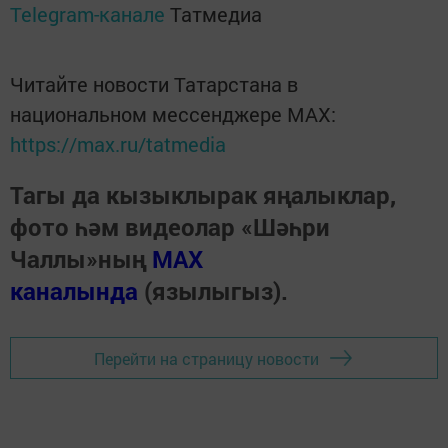
Telegram-канале
Татмедиа
Читайте новости Татарстана в
национальном мессенджере MАХ:
https://max.ru/tatmedia
Тагы да кызыклырак яңалыклар,
фото һәм видеолар «Шәһри
Чаллы»ның
MAX
каналында
(язылыгыз).
Перейти на страницу новости