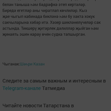
белән таныша һәм бәдрәфкә этеп кертәләр.
Биредә егетләр аны чиратлап көчлиләр. Кыз
җае чыгып кабинада бикләнә һәм бу хакта хокук
сакчыларына хәбәр итә. Хәзер шикләнелүчеләр сак
астында. Тикшерү җитәрлек дәлилләр җыйган һәм
җинаять эшен карау өчен судка тапшырган.
Чыганак:
Шәһри Казан
Следите за самым важным и интересным в
Telegram-канале
Татмедиа
Читайте новости Татарстана в