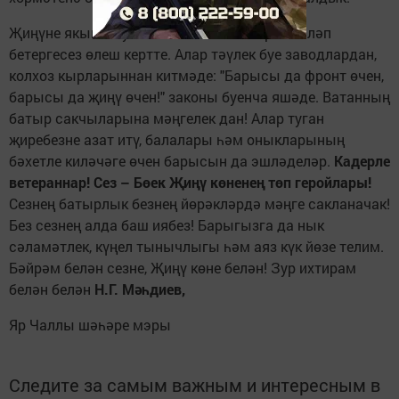
Җиңүне якынайтуга тыл хезмәтчәннәре бәяләп
бетергесез өлеш кертте. Алар тәүлек буе заводлардан,
колхоз кырларыннан китмәде: "Барысы да фронт өчен,
барысы да җиңү өчен!" законы буенча яшәде. Ватанның
батыр сакчыларына мәңгелек дан! Алар туган
җиребезне азат итү, балалары һәм оныкларының
бәхетле киләчәге өчен барысын да эшләделәр.
Кадерле
ветераннар! Сез – Бөек Җиңү көненең төп геройлары!
Сезнең батырлык безнең йөрәкләрдә мәңге сакланачак!
Без сезнең алда баш иябез! Барыгызга да нык
сәламәтлек, күңел тынычлыгы һәм аяз күк йөзе телим.
Бәйрәм белән сезне, Җиңү көне белән! Зур ихтирам
белән белән
Н.Г. Мәһдиев,
Яр Чаллы шәһәре мэры
Следите за самым важным и интересным в