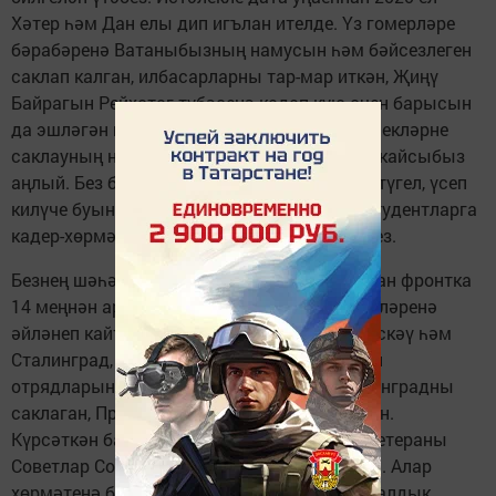
Хәтер һәм Дан елы дип игълан ителде. Үз гомерләре
бәрабәренә Ватаныбызның намусын һәм бәйсезлеген
саклап калган, илбасарларны тар-мар иткән, Җиңү
Байрагын Рейхстаг түбәсенә кадап кую өчен барысын
да эшләгән геройлар турында тарихи истәлекләрне
саклауның ни дәрәҗәдә мөһим булуын һәркайсыбыз
аңлый. Без бу истәлекләрне сакларга гына түгел, үсеп
килүче буынга, мәктәп укучыларына һәм студентларга
кадер-хөрмәт белән тапшырырга да тиешбез.
Безнең шәһәрдән һәм якын-тирә авыллардан фронтка
14 меңнән артык кеше киткән. 5020 кеше өйләренә
әйләнеп кайта алмаган. Якташларыбыз Мәскәү һәм
Сталинград, Курск дугасында һәм партизан
отрядларында батырларча сугышкан, Ленинградны
саклаган, Праганы һәм Берлинны азат иткән.
Күрсәткән батырлыклары өчен 11 Чаллы ветераны
Советлар Союзы Герое исеменә лаек булган. Алар
хөрмәтенә без Геройлар аллеясына нигез салдык.