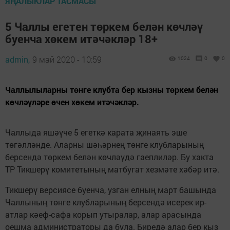
ЯҢАЛЫКЛАР ТАСМАСЫ
5 Чаллы егетен төркем белән көчләү
буенча хөкем итәчәкләр 18+
admin,
9 май 2020 - 10:59
1024
0
0
Чаллылыларны төнге клубта бер кызны төркем белән
көчләүләре өчен хөкем итәчәкләр.
Чаллыда яшәүче 5 егеткә карата җинаять эше
төгәлләнде. Аларны шәһәрнең төнге клубларының
берсендә төркем белән көчләүдә гаеплиләр. Бу хакта
ТР Тикшерү комитетының матбугат хезмәте хәбәр итә.
Тикшерү версиясе буенча, узган елның март башында
Чаллының төнге клубларының берсендә исерек ир-
атлар кәеф-сафа корып утыралар, алар арасында
оешма администраторы да була. Биредә алар бер кыз