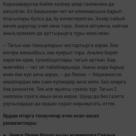
Коронавируска бәйле хәлләр алар гаиләсенә дә
кагылган. Ел башыннан чит ил клиникасына барып
ятасылары булса да, бу кичектерелгән. Хәзер сабый
көчле дарулар эчеп кенә тора. Әнисе әйтүенчә, кайчак
аның күләмен дә арттырырга туры килә икән.
– Тагын кан тамырларын чистартырга кирәк. Без
өлгерә алмыйбыз, кан куерып тора. Анализ биреп
караган идек, тромбоцитлары тагын арткан. Бар
өметебез – чит ил табибларында. Әмма анда барыр
өчен бик күп акча кирәк, – ди Лилия. – Мәрхәмәтле
кешеләрдән көн саен күпмедер акча килә. Без аларга
бик рәхмәтле. Тик әле җыясы сумма зур. Тагын 2
миллион сумга якын акча кирәк. Шуңа да без газета
укучылардан да ярдәм сорап мөрәҗәгать иттек.
Ярдәм итәргә теләүчеләр өчен исәп-хисап
реквизитлары:
Әнисе Лилия Илдар кызы исемендәге Саклык