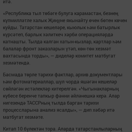
итә.
«Республика тыл төбәге булуга карамастан, безнең
күпмилләтле халык Җиңүне якынайту өчен бөтен көчен
куйды. Татарстан кешеләре, кыюлык һәм батырлык
күрсәтеп, барлык хәлиткеч хәрби операцияләрдә
катнашты. Тылда калган хатын-кызлар, картлар һәм
балалар фронт заказларын үтәп, көн-төн хезмәт
вахтасында торды», — диделәр комитет матбугат
хезмәтендә.
Басмада төрле тарихи фактлар, архив документлары
һәм фотоматериаллар, шул чорда яшәгән кешеләр
сөйләгән истәлекләр китерелгән. «Чыгынакларның
күбесе беренче тапкыр фәнни әйләнешкә керә. Алар
нигезендә ТАССРның тылда барган тарихи
процессларына анализ ясалды», — дип хәбәр итә
матбугат хезмәте.
Китап 10 бүлектән тора. Аларда татарстанлыларның