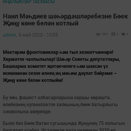
ЯҢАЛЫКЛАР ТАСМАСЫ
Наил Мәһдиев шәһәрдәшләребезне Бөек
Җиңү көне белән котлый
admin,
9 май 2020 - 10:55
1021
0
0
Мөхтәрәм фронтовиклар һәм тыл хезмәтчәннәре!
Хөрмәтле чаллылылар! Шәһәр Советы депутатлары,
Башкарма комитет җитәкчелеге һәм шәхсән үз
исемемнән сезне илнең иң мөһим дәүләт бәйрәме –
Җиңү көне белән котлыйм!
Бу көн, фашист илбасарларына каршы көрәштә,
илебезнең күпмилләтле халкының бөек батырлыгы
символына әверелде.
Быел без Бөек Ватан сугышында Җиңүнең 75 еллыгын
билгеләп үтәбез. Истәлекле дата уңаеннан 2020 ел