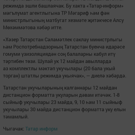
режимда эшли башлаячак. Бу хакта «Татар-информ»
мәгълүмат агентлыгына ТР Мәгариф һәм фән
министрлыгының матбугат хезмәте җитәкчесе Алсу
Мөхәммәтова хәбәр итте.
«Хәзер Татарстан Сәламәтлек саклау министрлыгы
һәм Роспотребнадзорның Татарстан буенча идарәсе
гомуми үзизоляциядән соң балаларны кабул итү
тәртибен төзи. Шулай ук 12 майдан авылларда
аз комплектлы мәктәп укучылары (20 бала укый
торган) штатлы режимда укыячак», — диелә хәбәрдә.
Татарстан укучыларының калганнары 12 майдан
дистанцион форматта укуларын дәвам итәчәк. 1-8
сыйныф укучылары 23 майда, 9, 10 һәм 11 сыйныф
укучылары 30 майда дистанцион форматта уку елын
тәмамлый.
Чыгачак:
Татар информ