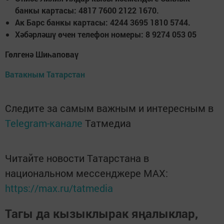
банкы картасы: 4817 7600 2122 1670.
Ак Барс банкы картасы: 4244 3695 1810 5744.
Хәбәрләшү өчен телефон номеры: 8 9274 053 05
Гөлгенә Шиһаповаү
Ватакным Татарстан
Следите за самым важным и интересным в
Telegram-канале
Татмедиа
Читайте новости Татарстана в
национальном мессенджере MАХ:
https://max.ru/tatmedia
Тагы да кызыклырак яңалыклар,