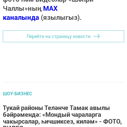
Чаллы»ның
MAX
каналында
(язылыгыз).
Перейти на страницу новости
ШОУ-БИЗНЕС
Тукай районы Теләнче Тамак авылы
бәйрәмендә: «Мондый чараларга
чакырсалар, һичшиксез, киләм» - ФОТО,