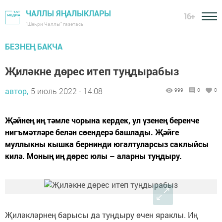
ЧАЛЛЫ ЯҢАЛЫКЛАРЫ
16+
"Шәһри Чаллы" газетасы
БЕЗНЕҢ БАКЧА
Җиләкне дөрес итеп туңдырабыз
автор,
5 июль 2022 - 14:08
999
0
0
Җәйнең иң тәмле чорына кердек, ул үзенең беренче
нигъмәтләре белән сөендерә башлады. Җәйге
муллыкны кышка бернинди югалтуларсыз саклыйсы
килә. Моның иң дөрес юлы – аларны туңдыру.
Җиләкләрнең барысы да туңдыру өчен яраклы. Иң