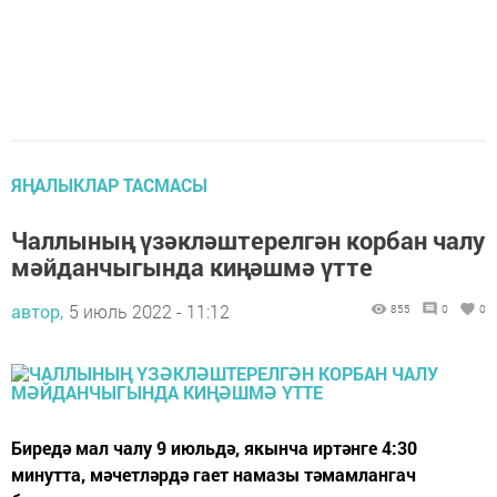
ЯҢАЛЫКЛАР ТАСМАСЫ
Чаллының үзәкләштерелгән корбан чалу
мәйданчыгында киңәшмә үтте
автор,
5 июль 2022 - 11:12
855
0
0
Биредә мал чалу 9 июльдә, якынча иртәнге 4:30
минутта, мәчетләрдә гает намазы тәмамлангач