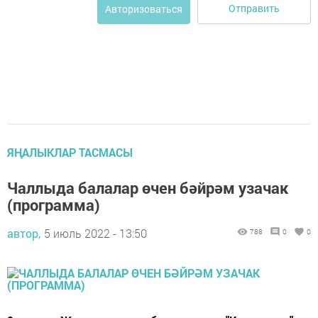
Отправить
Авторизоваться
ЯҢАЛЫКЛАР ТАСМАСЫ
Чаллыда балалар өчен бәйрәм узачак
(программа)
автор,
5 июль 2022 - 13:50
788
0
0