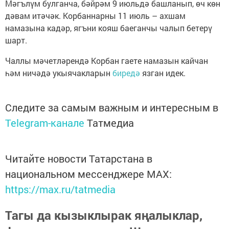
Мәгълүм булганча, бәйрәм 9 июльдә башланып, өч көн
дәвам итәчәк. Корбаннарны 11 июль – ахшам
намазына кадәр, ягъни кояш баеганчы чалып бетерү
шарт.
Чаллы мәчетләрендә Корбан гаете намазын кайчан
һәм ничәдә укыячакларын
биредә
язган идек.
Следите за самым важным и интересным в
Telegram-канале
Татмедиа
Читайте новости Татарстана в
национальном мессенджере MАХ:
https://max.ru/tatmedia
Тагы да кызыклырак яңалыклар,