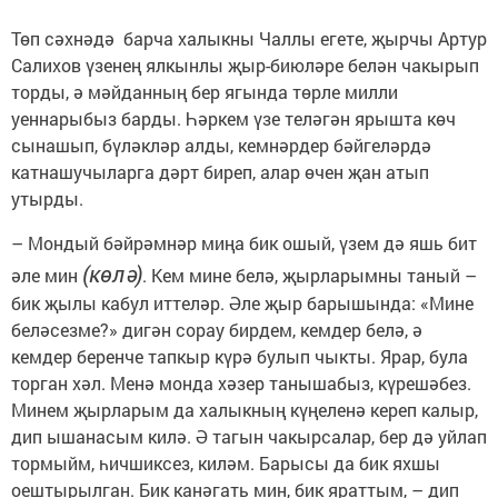
Төп сәхнәдә барча халыкны Чаллы егете, җырчы Артур
Салихов үзенең ялкынлы җыр-биюләре белән чакырып
торды, ә мәйданның бер ягында төрле милли
уеннарыбыз барды. Һәркем үзе теләгән ярышта көч
сынашып, бүләкләр алды, кемнәрдер бәйгеләрдә
катнашучыларга дәрт биреп, алар өчен җан атып
утырды.
– Мондый бәйрәмнәр миңа бик ошый, үзем дә яшь бит
(көлә)
әле мин
. Кем мине белә, җырларымны таный –
бик җылы кабул иттеләр. Әле җыр барышында: «Мине
беләсезме?» дигән сорау бирдем, кемдер белә, ә
кемдер беренче тапкыр күрә булып чыкты. Ярар, була
торган хәл. Менә монда хәзер танышабыз, күрешәбез.
Минем җырларым да халыкның күңеленә кереп калыр,
дип ышанасым килә. Ә тагын чакырсалар, бер дә уйлап
тормыйм, һичшиксез, киләм. Барысы да бик яхшы
оештырылган. Бик канәгать мин, бик яраттым, – дип