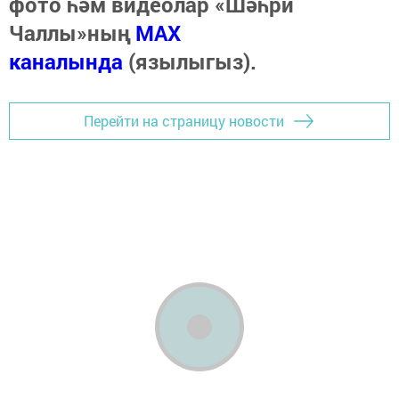
фото һәм видеолар «Шәһри
Чаллы»ның
MAX
каналында
(язылыгыз).
Перейти на страницу новости