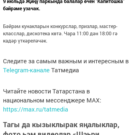
9 июльдә Җиңү паркында балалар өчен "Капитошка"
бәйрәме узачак.
Бәйрәм кунакларын конкурслар, призлар, мастер-
класслар, дискотека көтә. Чара 11:00 дән 18:00 гә
кадәр үткәреләчәк.
Следите за самым важным и интересным в
Telegram-канале
Татмедиа
Читайте новости Татарстана в
национальном мессенджере MАХ:
https://max.ru/tatmedia
Тагы да кызыклырак яңалыклар,
фото һәм видеолар «Шәһри