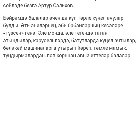
сөйләде безгә Артур Салихов.
Бәйрәмдә балалар өчен дә күп төрле күңел ачулар
булды. Әти-әниләрнең, әби-бабайларның кесәләре
«түзсен» генә. Әле монда, әле тегендә таган
атындылар, карусельләрдә, батутларда күңел ачтылар,
бәләкәй машиналарга утырып йөреп, тәмле мамык,
туңдырмалардан, поп-корннан авыз иттеләр балалар.