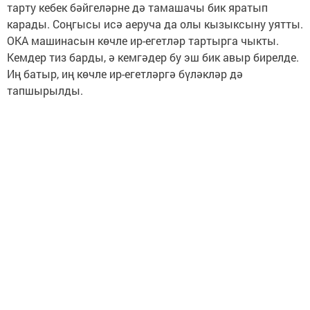
тарту кебек бәйгеләрне дә тамашачы бик яратып
карады. Соңгысы исә аеруча да олы кызыксыну уятты.
ОКА машинасын көчле ир-егетләр тартырга чыкты.
Кемдер тиз барды, ә кемгәдер бу эш бик авыр бирелде.
Иң батыр, иң көчле ир-егетләргә бүләкләр дә
тапшырылды.