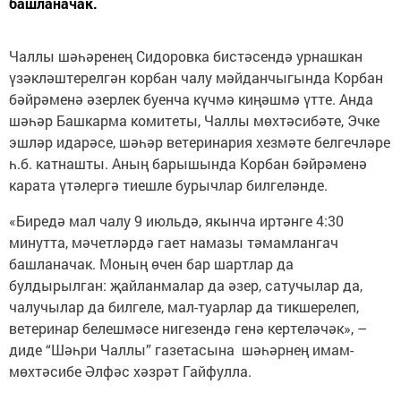
башланачак.
Чаллы шәһәренең Сидоровка бистәсендә урнашкан
үзәкләштерелгән корбан чалу мәйданчыгында Корбан
бәйрәменә әзерлек буенча күчмә киңәшмә үтте. Анда
шәһәр Башкарма комитеты, Чаллы мөхтәсибәте, Эчке
эшләр идарәсе, шәһәр ветеринария хезмәте белгечләре
һ.б. катнашты. Аның барышында Корбан бәйрәменә
карата үтәлергә тиешле бурычлар билгеләнде.
«Биредә мал чалу 9 июльдә, якынча иртәнге 4:30
минутта, мәчетләрдә гает намазы тәмамлангач
башланачак. Моның өчен бар шартлар да
булдырылган: җайланмалар да әзер, сатучылар да,
чалучылар да билгеле, мал-туарлар да тикшерелеп,
ветеринар белешмәсе нигезендә генә кертеләчәк», –
диде “Шәһри Чаллы” газетасына шәһәрнең имам-
мөхтәсибе Әлфәс хәзрәт Гайфулла.