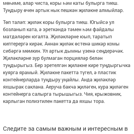
мөһиме, алар чиста, коры һәм каты булырга тиеш.
Туңдыру өчен артык нык пешкән җиләкне алмыйлар.
Төп таләп: җиләк коры булырга тиеш. Югыйсә ул
бозланып ката, ә эреткәндә тәмен һәм файдалы
матдәләрен югалта. Җиләкләрне юып, таратып
киптерергә кирәк. Аннан җиләк өстенә шикәр комы
сибәргә мөмкин. Ул артык дымны үзенә сеңдерәчәк.
Җиләкләрне зур булмаган порцияләр белән
туңдырыгыз. Бер эретелгән җиләкне кире туңдыргычка
куярга ярамый. Җиләкне пакетта түгел, ә пластик
контейнерларда туңдыру уңайлы. Анда җиләкләр
яхшырак саклана. Аеруча бакча җиләген, кура җиләген
контейнерга салырга тырышыгыз. Чия, крыжовник,
карлыган полиэтилен пакетта да яхшы тора.
Следите за самым важным и интересным в