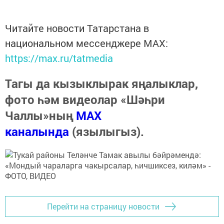
Читайте новости Татарстана в
национальном мессенджере MАХ:
https://max.ru/tatmedia
Тагы да кызыклырак яңалыклар,
фото һәм видеолар «Шәһри
Чаллы»ның
MAX
каналында
(язылыгыз).
Перейти на страницу новости