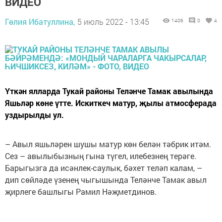
ВИДЕО
Гөлия Ибатуллина,
5 июль 2022 - 13:45
1406
0
4
Үткән ялларда Тукай районы Теләнче Тамак авылында
Яшьләр көне үтте. Искиткеч матур, җылы атмосферада
уздырылды ул.
– Авыл яшьләрен шушы матур көн белән тәбрик итәм.
Сез – авылыбызның гына түгел, илебезнең терәге.
Барыгызга да исәнлек-саулык, бәхет теләп калам, –
дип сөйләде үзенең чыгышында Теләнче Тамак авыл
җирлеге башлыгы Рамил Нәҗметдинов.