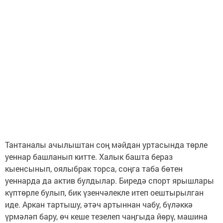
Тантаналы ачылыштан соң мәйдан уртасында төрле
уеннар башланып китте. Халык башта бераз
кыенсынып, оялыбрак торса, соңга таба бөтен
уеннарда да актив булдылар. Биредә спорт ярышлары
күптөрле булып, бик үзенчәлекле итеп оештырылган
иде. Аркан тартышу, әтәч артыннан чабу, бүләккә
үрмәләп бару, өч кеше тезелеп чаңгыда йөрү, машина