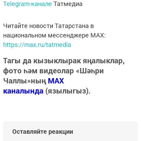
Telegram-канале
Татмедиа
Читайте новости Татарстана в
национальном мессенджере MАХ:
https://max.ru/tatmedia
Тагы да кызыклырак яңалыклар,
фото һәм видеолар «Шәһри
Чаллы»ның
MAX
каналында
(язылыгыз).
Оставляйте реакции