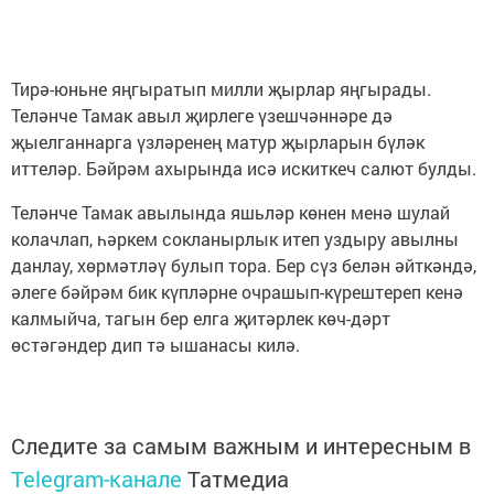
Тирә-юньне яңгыратып милли җырлар яңгырады.
Теләнче Тамак авыл җирлеге үзешчәннәре дә
җыелганнарга үзләренең матур җырларын бүләк
иттеләр. Бәйрәм ахырында исә искиткеч салют булды.
Теләнче Тамак авылында яшьләр көнен менә шулай
колачлап, һәркем сокланырлык итеп уздыру авылны
данлау, хөрмәтләү булып тора. Бер сүз белән әйткәндә,
әлеге бәйрәм бик күпләрне очрашып-күрештереп кенә
калмыйча, тагын бер елга җитәрлек көч-дәрт
өстәгәндер дип тә ышанасы килә.
Следите за самым важным и интересным в
Telegram-канале
Татмедиа