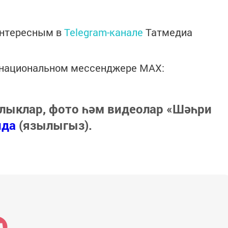
интересным в
Telegram-канале
Татмедиа
в национальном мессенджере MАХ:
лыклар, фото һәм видеолар «Шәһри
нда
(язылыгыз).