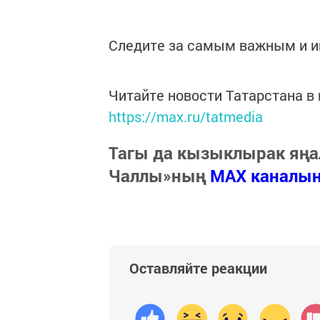
Следите за самым важным и 
Читайте новости Татарстана 
https://max.ru/tatmedia
Тагы да кызыклырак яңа
Чаллы»ның
MAX каналы
Оставляйте реакции