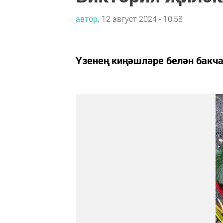
автор,
12 август 2024 - 10:58
Үзенең киңәшләре белән бакч