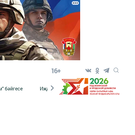
16+
" бәйгесе
Иҗат
Реклама
Онлайн язы