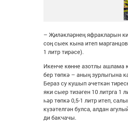
– Җиләкләрнең яфракларын ки
соң сыек кына итеп марганцов
1 литр тирәсе).
Икенче көнне азотлы ашлама к
бер төпкә – аның зурлыгына кар
Бераз су кушып әчеткән тиресне
яки сыер тизәген 10 литрга 1 
һәр төпкә 0,5-1 литр итеп, са
күзәтелгән булса, алдан агулы
ди бакчачы.