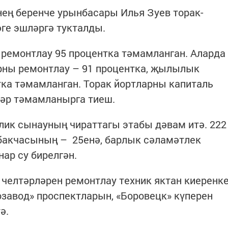
ең беренче урынбасары Илья Зуев торак-
ге эшләргә тукталды.
ремонтлау 95 процентка тәмамланган. Аларда
рны ремонтлау – 91 процентка, җылылык
тка тәмамланган. Торак йортларны капиталь
дәр тәмамланырга тиеш.
ик сынауның чираттагы этабы дәвам итә. 222
 бакчасының – 25енә, барлык сәламәтлек
ар су бирелгән.
челтәрләрен ремонтлау техник яктан киеренк
озавод» проспектларын, «Боровецк» күперен
тә.