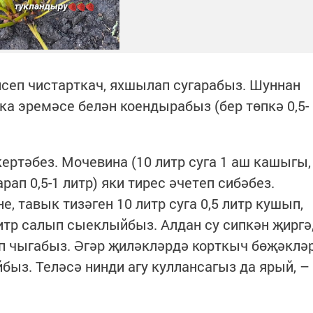
сеп чистарткач, яхшылап сугарабыз. Шуннан
ка эремәсе белән коендырабыз (бер төпкә 0,5-
ертәбез. Мочевина (10 литр суга 1 аш кашыгы,
ап 0,5-1 литр) яки тирес әчетеп сибәбез.
, тавык тизәген 10 литр суга 0,5 литр кушып,
литр салып сыеклыйбыз. Алдан су сипкән җиргә
лып чыгабыз. Әгәр җиләкләрдә корткыч бөҗәклә
йбыз. Теләсә нинди агу куллансагыз да ярый, –