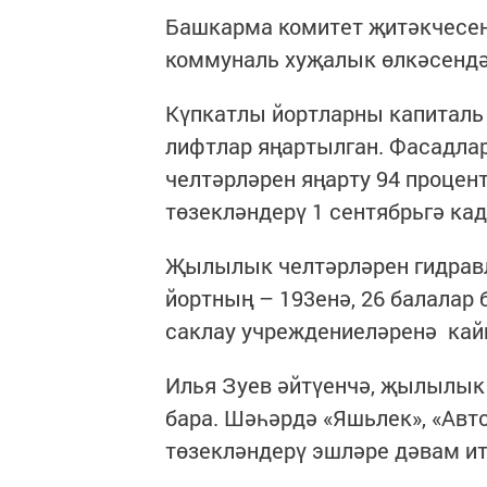
Башкарма комитет җитәкчесен
коммуналь хуҗалык өлкәсендә
Күпкатлы йортларны капиталь 
лифтлар яңартылган. Фасадла
челтәрләрен яңарту 94 процен
төзекләндерү 1 сентябрьгә ка
Җылылык челтәрләрен гидравл
йортның – 193енә, 26 балалар
саклау учреждениеләренә кайн
Илья Зуев әйтүенчә, җылылык 
бара. Шәһәрдә «Яшьлек», «Авт
төзекләндерү эшләре дәвам и