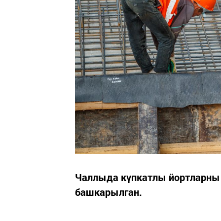
Чаллыда күпкатлы йортларны 
башкарылган.