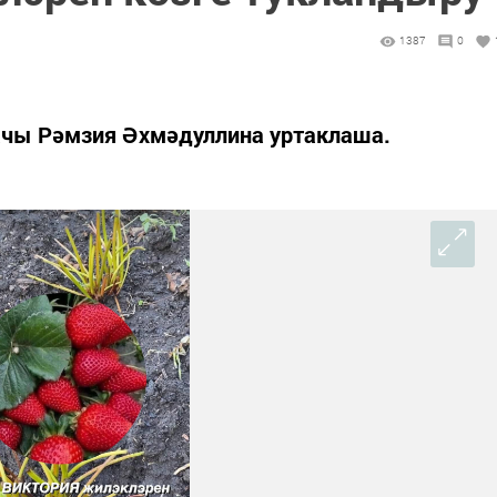
1387
0
ачы Рәмзия Әхмәдуллина уртаклаша.