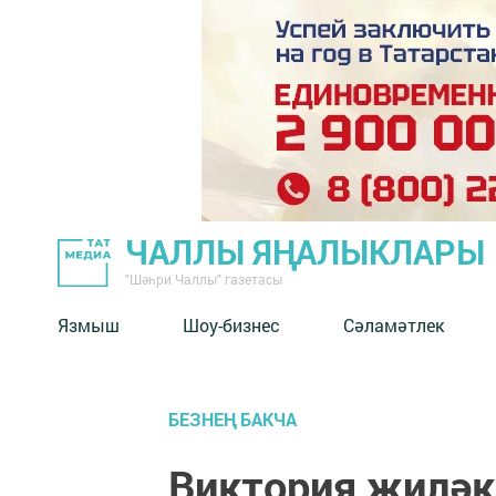
ЧАЛЛЫ ЯҢАЛЫКЛАРЫ
"Шәһри Чаллы" газетасы
Язмыш
Шоу-бизнес
Сәламәтлек
БЕЗНЕҢ БАКЧА
Виктория җиләк