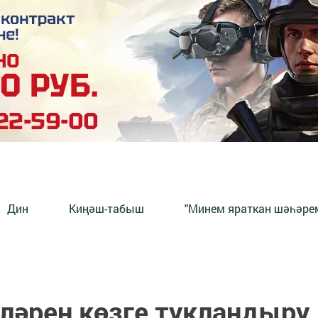
Дин
Киңәш-табыш
"Минем яраткан шәһәрем
ләрен көзге тукландыру