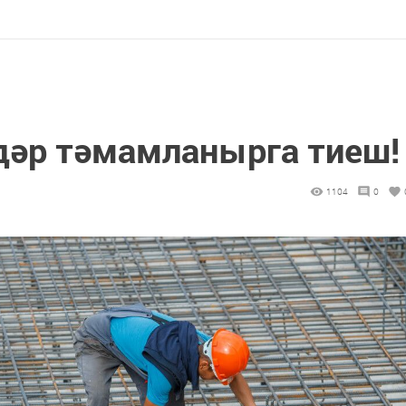
адәр тәмамланырга тиеш!
1104
0