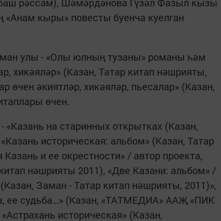
баш рәссам), Шәмәрдәнова Гүзәл Фазыл кызы
ң «Анам кыры» повесты буенча куелган
хман улы - «Олы юлның тузаны» романы һәм
р, хикәяләр» (Казан, Татар китап нәшрияты,
ар өчен әкиятләр, хикәяләр, пьесалар» (Казан,
итаплары өчен.
- «Казань на старинных открытках (Казан,
 «Казань историческая: альбом» (Казан, Татар
 Казань и ее окрестности» / автор проекта,
 китап нәшрияты 2011), «Две Казани: альбом» /
 (Казан, Заман - Татар китап нәшрияты, 2011)»,
да, ее судьба…» (Казан, «ТАТМЕДИА» ААҖ «ПИК
 «Астрахань историческая» (Казан,