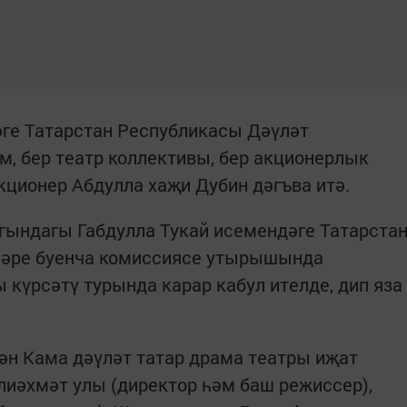
әге Татарстан Республикасы Дәүләт
м, бер театр коллективы, бер акционерлык
ционер Абдулла хаҗи Дубин дәгъва итә.
гындагы Габдулла Тукай исемендәге Татарста
ләре буенча комиссиясе утырышында
 күрсәтү турында карар кабул ителде, дип яза
бән Кама дәүләт татар драма театры иҗат
лиәхмәт улы (директор һәм баш режиссер),