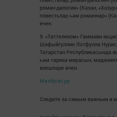
роман-дилогия» (Казан, «Хозу
повестьлар һәм романнар» (Ка
өчен.
9. «Таттелеком» Гаммәви акц
Шәфыйгуллин Лотфулла Нурисл
Татарстан Республикасында я
һәм тарихи мирасын, мәдәният
өлешләре өчен.
Матбугат.ру
Следите за самым важным и 