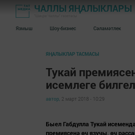
ЧАЛЛЫ ЯҢАЛЫКЛАРЫ
"Шәһри Чаллы" газетасы
Язмыш
Шоу-бизнес
Сәламәтлек
ЯҢАЛЫКЛАР ТАСМАСЫ
Тукай премиясе
исемлеге билге
автор,
2 март 2018 - 10:29
Быел Габдулла Тукай исемендә
премиясенә өч язучы, өч рәсс