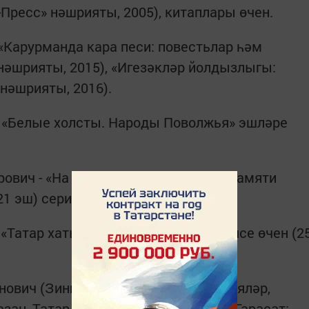
ресс» нәшрияты, 2005), китаплары өчен.
 «Карурманда кара песи: повестьлар һәм
 нәшрияты, 2015), «Игезәкләр йолдызлыгы:
 нәшрияты, 2016).
- «Белые холсты. Народы Поволжья» эшләре
вич - «На стихи Г.Тукая» (10 эш), «Памяти
(21 эш) серияләре өчен.
 «Татар хатын-кызлар» эшләре сериясе өчен (2
ович (Зиннур Хөснияр) - «Кичү: хикәяләр,
зан, Татар китап нәшрияты, 2012), «Гарасат: