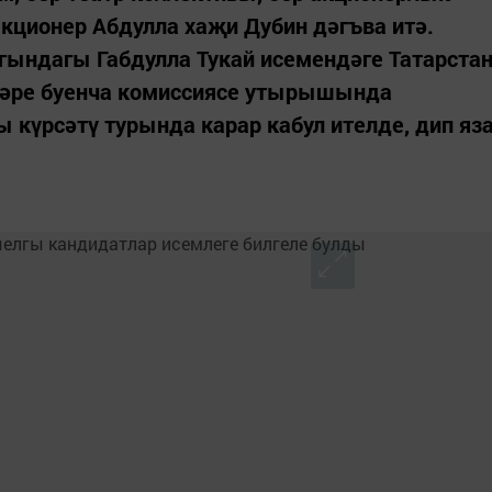
кционер Абдулла хаҗи Дубин дәгъва итә.
гындагы Габдулла Тукай исемендәге Татарста
ләре буенча комиссиясе утырышында
 күрсәтү турында карар кабул ителде, дип яз