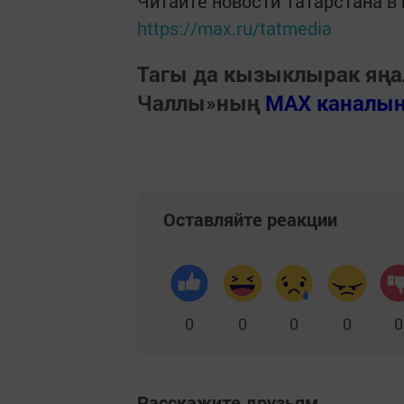
Читайте новости Татарстана 
https://max.ru/tatmedia
Тагы да кызыклырак яңа
Чаллы»ның
MAX каналы
Оставляйте реакции
0
0
0
0
0
Расскажите друзьям