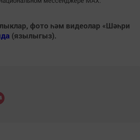
в национальном мессенджере MАХ:
лыклар, фото һәм видеолар «Шәһри
нда
(язылыгыз).