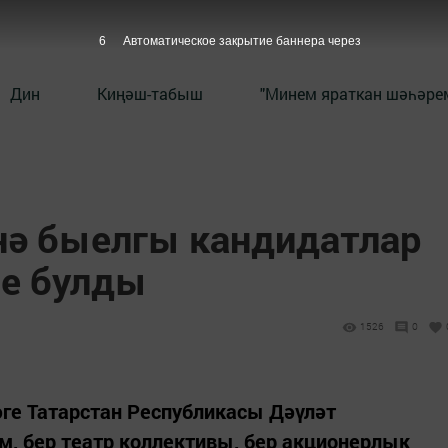
5
Автоматическое закрытие баннера через
Дин
Киңәш-табыш
"Минем яраткан шәһәрем
нә быелгы кандидатлар
ле булды
1526
0
ге Татарстан Республикасы Дәүләт
ам, бер театр коллективы, бер акционерлык