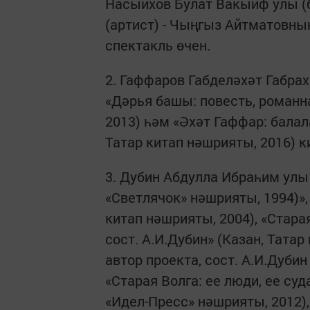
Насыйхов Булат Вакыйф улы (
(артист) - Чыңгыз Айтматовны
спектакль өчен.
2. Гаффаров Габделәхәт Габра
«Дәрья башы: повесть, романна
2013) һәм «Әхәт Гаффар: балал
Татар китап нәшрияты, 2016) к
3. Дубин Абдулла Ибраһим улы 
«Светлячок» нәшрияты, 1994)»,
китап нәшрияты, 2004), «Старая
сост. А.И.Дубин» (Казан, Татар
автор проекта, сост. А.И.Дубин
«Старая Волга: ее люди, ее су
«Идел-Пресс» нәшрияты, 2012),