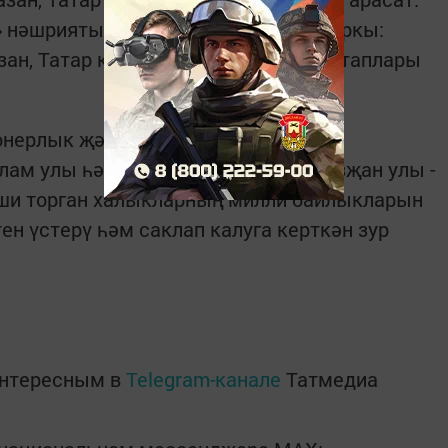
р» нәшрияты 2014) һәм «Көмеш чыбыркы:
зан, Татар китап нәшрияты, 2016) китаплары
ионерлык җәмгыяте иҗат төркеме:
ам улы һәм Зәкуанов Рөстәм Газизҗан улы -
ши торган халыкларның милли байлыкларын
ен үстерү һәм саклап калуга керткән зур
интересным в
Telegram-канале
Татмедиа