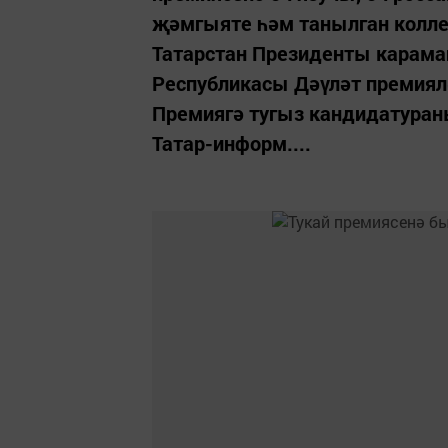
җәмгыяте һәм танылган колле
Татарстан Президенты карама
Республикасы Дәүләт премия
Премиягә тугыз кандидатураны
Татар-информ....