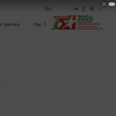
16+
" бәйгесе
Иҗат
Реклама
Онлайн язы
0