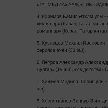
«ТАТМЕДИА» ААҖ «ПИК «Идел-П
4. Кәримов Камил Әтхәм улы -
хикәяләр» (Казан, Татар китап
романнар» (Казан, Татар китап
5. Кузнецов Михаил Иванович 
сериясе өчен (33 эш).
6. Петров Александр Александро
Булгар» (19 эш), «Из детства» 
7. Хаҗиев Мәдияр Шәрип улы -
эш).
8. Хөснетдинов Зиннур Зыятдин
повестьлар, роман-дилогия» (Ка