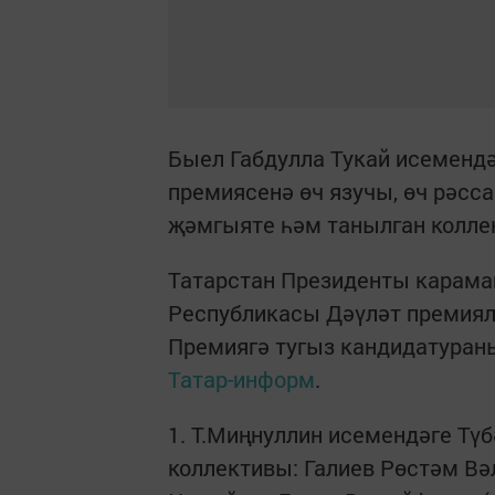
Быел Габдулла Тукай исеменд
премиясенә өч язучы, өч рәсса
җәмгыяте һәм танылган коллек
Татарстан Президенты карама
Республикасы Дәүләт премия
Премиягә тугыз кандидатураны
Татар-информ
.
1. Т.Миңнуллин исемендәге Тү
коллективы: Галиев Рөстәм Вә