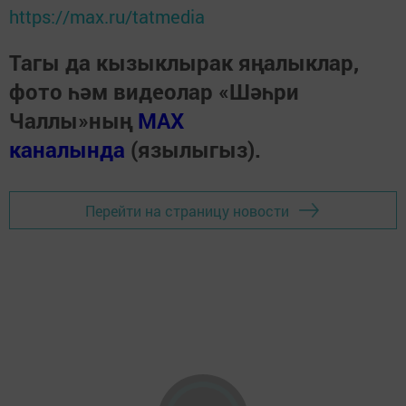
https://max.ru/tatmedia
Тагы да кызыклырак яңалыклар,
фото һәм видеолар «Шәһри
Чаллы»ның
MAX
каналында
(язылыгыз).
Перейти на страницу новости