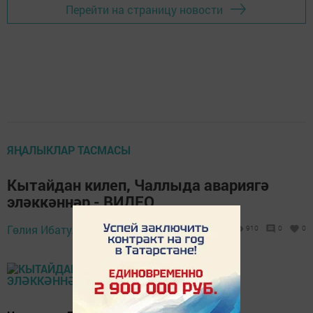
Перейти на страницу новости
ЯҢАЛЫКЛАР ТАСМАСЫ
Кытайдан килеп, Чаллыда авариягә
эләккәннәр - ВИДЕО
Гөлия Ибатуллина,
29 июнь 2022 - 11:46
910
0
0