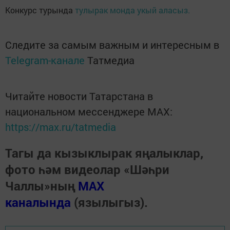
Конкурс турында
тулырак монда укый аласыз.
Следите за самым важным и интересным в
Telegram-канале
Татмедиа
Читайте новости Татарстана в
национальном мессенджере MАХ:
https://max.ru/tatmedia
Тагы да кызыклырак яңалыклар,
фото һәм видеолар «Шәһри
Чаллы»ның
MAX
каналында
(язылыгыз).