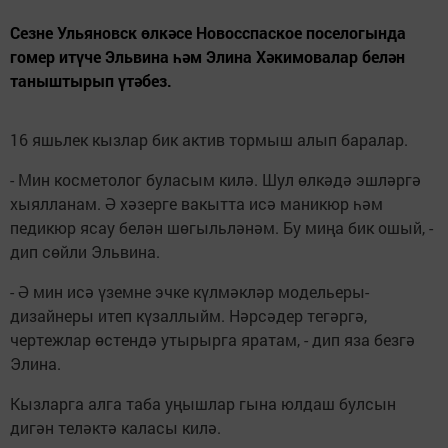
Сезне Ульяновск өлкәсе Новосспаское поселогында
гомер итүче Эльвина һәм Элина Хәкимовалар белән
таныштырып үтәбез.
16 яшьлек кызлар бик актив тормыш алып баралар.
- Мин косметолог буласым килә. Шул өлкәдә эшләргә
хыялланам. Ә хәзерге вакытта исә маникюр һәм
педикюр ясау белән шөгыльләнәм. Бу миңа бик ошый, -
дип сөйли Эльвина.
- Ә мин исә үземне эчке күлмәкләр модельеры-
дизайнеры итеп күзаллыйм. Нәрсәдер тегәргә,
чертежлар өстендә утырырга яратам, - дип яза безгә
Элина.
Кызларга алга таба уңышлар гына юлдаш булсын
дигән теләктә каласы килә.