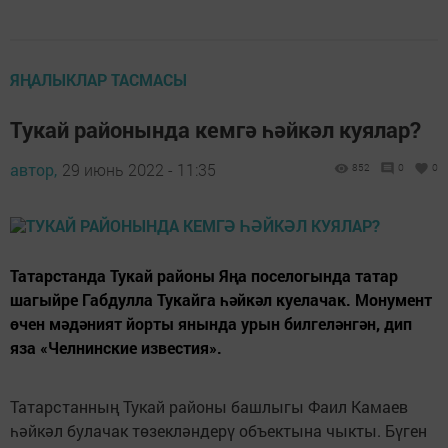
ЯҢАЛЫКЛАР ТАСМАСЫ
Тукай районында кемгә һәйкәл куялар?
автор,
29 июнь 2022 - 11:35
852
0
0
Татарстанда Тукай районы Яңа поселогында татар
шагыйре Габдулла Тукайга һәйкәл куелачак. Монумент
өчен мәдәният йорты янында урын билгеләнгән, дип
яза «Челнинские известия».
Татарстанның Тукай районы башлыгы Фаил Камаев
һәйкәл булачак төзекләндерү объектына чыкты. Бүген