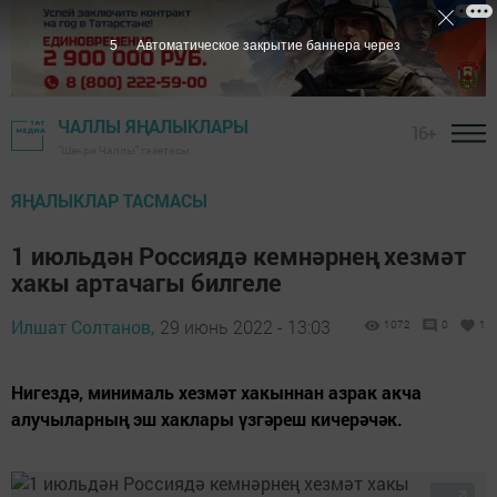
5
Автоматическое закрытие баннера через
ЧАЛЛЫ ЯҢАЛЫКЛАРЫ
16+
"Шәһри Чаллы" газетасы
ЯҢАЛЫКЛАР ТАСМАСЫ
1 июльдән Россиядә кемнәрнең хезмәт
хакы артачагы билгеле
Илшат Солтанов,
29 июнь 2022 - 13:03
1072
0
1
Нигездә, минималь хезмәт хакыннан азрак акча
алучыларның эш хаклары үзгәреш кичерәчәк.