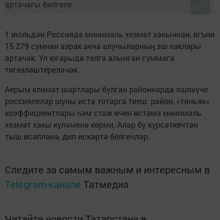
1 июльдән Россиядә минималь хезмәт хакыннан, ягъни
15 279 сумнан азрак акча алучыларның эш хаклары
артачак. Ул югарыда телгә алынган суммага
тигезләштереләчәк.
Аерым климат шартлары булган районнарда эшләүче
россиялеләр шуны истә тотарга тиеш: район, «төньяк»
коэффициентлары һәм стаж өчен өстәмә минималь
хезмәт хакы күләменә керми. Алар бу күрсәткечтән
тыш исәпләнә, дип искәртә белгечләр.
Следите за самым важным и интересным в
Telegram-канале
Татмедиа
Читайте новости Татарстана в