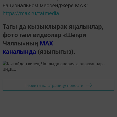
национальном мессенджере MАХ:
https://max.ru/tatmedia
Тагы да кызыклырак яңалыклар,
фото һәм видеолар «Шәһри
Чаллы»ның
MAX
каналында
(язылыгыз).
Перейти на страницу новости