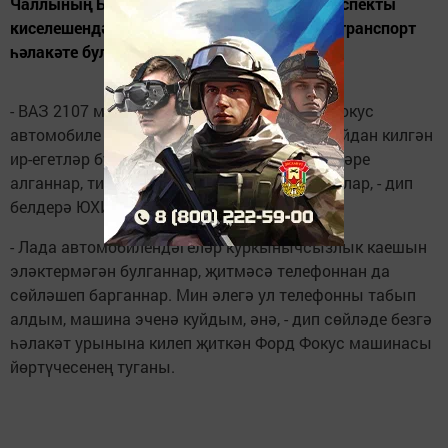
Чаллының Беляев урамы белән Мәскәү проспекты
киселешендә ике машина катнашында юл-транспорт
һәлакәте булды.
- ВАЗ 2107 модельле машина белән Форд Фокус
автомобиле бәрелешкән. "Семерка"да Кытайдан килгән
ир-егетләр булган. Алар төрле тән җәрәхәтләре
алганнар, тиз арада хастаханәгә озатылдылар, - дип
белдерә ЮХИДИ хезмәткәрләре.
- Лада автомобилендәгеләр куркынычсызлык каешын
эләктермәгән булганнар, җитмәсә телефоннан да
сөйләшеп барганнар. Мин әлегә ул телефонны табып
алдым, машина эченә куйдым, әнә, - дип сөйләде безгә
һәлакәт урынына килеп җиткән Форд Фокус машинасы
йөртүчесенең туганы.