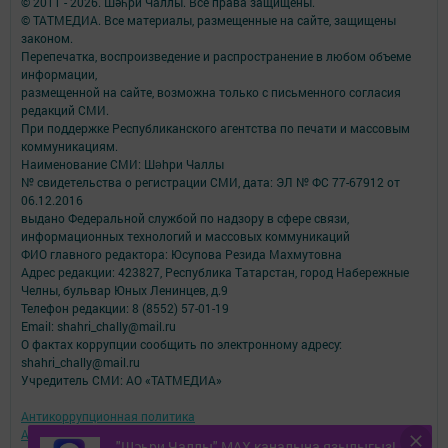
© 2011 - 2026. Шәһри Чаллы. Все права защищены.
© ТАТМЕДИА. Все материалы, размещенные на сайте, защищены
законом.
Перепечатка, воспроизведение и распространение в любом объеме
информации,
размещенной на сайте, возможна только с письменного согласия
редакций СМИ.
При поддержке Республиканского агентства по печати и массовым
коммуникациям.
Наименование СМИ: Шəhри Чаллы
№ свидетельства о регистрации СМИ, дата: ЭЛ № ФС 77-67912 от
06.12.2016
выдано Федеральной службой по надзору в сфере связи,
информационных технологий и массовых коммуникаций
ФИО главного редактора: Юсупова Резида Махмутовна
Адрес редакции: 423827, Республика Татарстан, город Набережные
Челны, бульвар Юных Ленинцев, д.9
Телефон редакции: 8 (8552) 57-01-19
Email: shahri_chally@mail.ru
О фактах коррупции сообщить по электронному адресу:
shahri_chally@mail.ru
Учредитель СМИ: АО «ТАТМЕДИА»
Антикоррупционная политика
АО «ТАТМЕДИА» использует «cookie»
для персонализации сервисов и
"Шәһри Чаллы" MAX каналына язылыгыз!