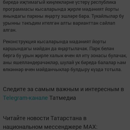
биредә иҗтимагый киңлекләрне үстерү республика
программасы кысаларында җирле мәдәният йорты
янындагы паркны яңарту эшләре бара. Тукайлылар бу
урынны тәкъдим ителгән алты варианттан сайлап
алган.
Реконструкция кысаларында мәдәният йорты
каршындагы мәйдан да яңартылачак. Парк белән
бергә бу урын җирле халык өчен ял итү зонасы булачак,
аны яшелләндерәчәкләр, шулай ук биредә балалар һәм
өлкәннәр өчен мәйданчыклар булдыру күздә тотыла.
Следите за самым важным и интересным в
Telegram-канале
Татмедиа
Читайте новости Татарстана в
национальном мессенджере MАХ: