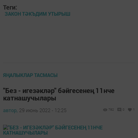
Теги:
ЗАКОН ТӘКЪДИМ УТЫРЫШ
ЯҢАЛЫКЛАР ТАСМАСЫ
"Без - игезәкләр" бәйгесенең 11нче
катнашучылары
автор,
29 июнь 2022 - 12:25
782
0
1