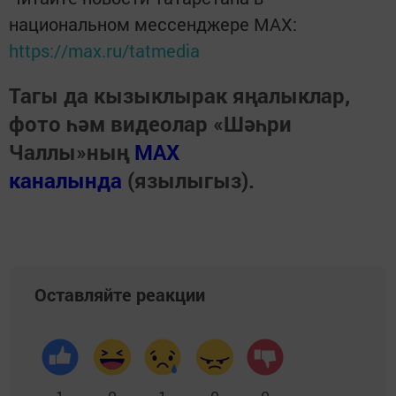
национальном мессенджере MАХ:
https://max.ru/tatmedia
Тагы да кызыклырак яңалыклар,
фото һәм видеолар «Шәһри
Чаллы»ның
MAX
каналында
(язылыгыз).
Оставляйте реакции