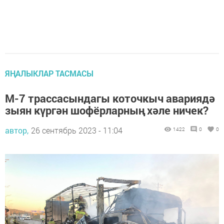
ЯҢАЛЫКЛАР ТАСМАСЫ
М-7 трассасындагы коточкыч авариядә
зыян күргән шофёрларның хәле ничек?
автор,
26 сентябрь 2023 - 11:04
1422
0
0