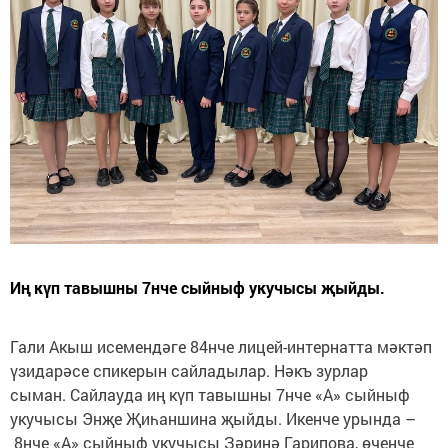
Иң күп тавышны 7нче сыйныф укучысы җыйды.
Гали Акыш исемендәге 84нче лицей-интернатта мәктәп
үзидарәсе спикерын сайладылар. Нәкъ зурлар
сыман. Сайлауда иң күп тавышны 7нче «А» сыйныф
укучысы Энҗе Җиһаншина җыйды. Икенче урында –
8нче «А» сыйныф укучысы Зәринә Гарипова, өченче