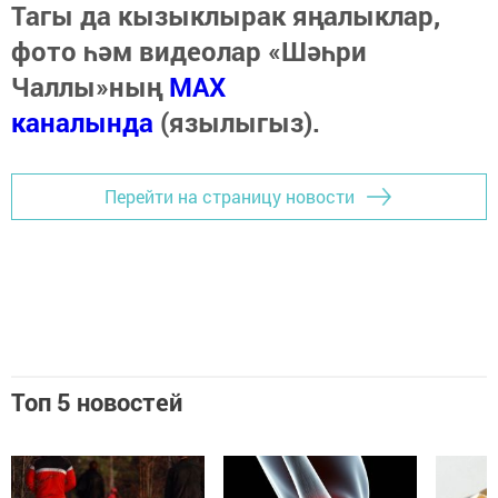
Тагы да кызыклырак яңалыклар,
фото һәм видеолар «Шәһри
Чаллы»ның
MAX
каналында
(язылыгыз).
Перейти на страницу новости
Топ 5 новостей