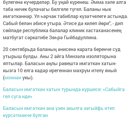
бүлегенә күчерделәр. Бу уңай күренеш. Әмма хәле алга
таба ничек булачагы билгеле түгел. Баланы нык
имгәткәннәр. Ул һәрчак табиблар күзәтчелеге астында.
Сабый белән әбисе утыра. Әтисе дә килеп йөри", - дип
сөйләде республика балалар клиник хастаханәсенең
матбугат сәркатибе Зөһрә Гыйбадуллина.
20 сентябрьда баланың әнисенә карата беренче суд
утырыш булды. Аны 2 айга Минзәлә изоляторына
яптылар. Баласын аңлы рәвештә имгәткән хатын-
кызга 10 елга кадәр ирегеннән мәхрүм ителү яный
(
моннан
укы).
Баласын имгәткән хатын турында күршесе: «Сабыйга
гел суга иде»
Баласын имгәткән ана үзен акылга зәгыйфь итеп
күрсәтмәкче булган