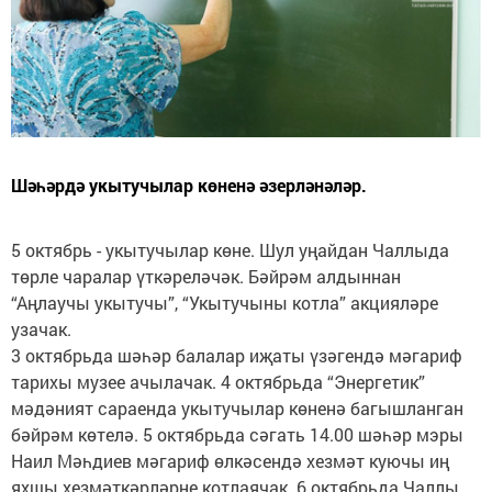
Шәһәрдә укытучылар көненә әзерләнәләр.
5 октябрь - укытучылар көне. Шул уңайдан Чаллыда
төрле чаралар үткәреләчәк. Бәйрәм алдыннан
“Аңлаучы укытучы”, “Укытучыны котла” акцияләре
узачак.
3 октябрьда шәһәр балалар иҗаты үзәгендә мәгариф
тарихы музее ачылачак. 4 октябрьда “Энергетик”
мәдәният сараенда укытучылар көненә багышланган
бәйрәм көтелә. 5 октябрьда сәгать 14.00 шәһәр мэры
Наил Мәһдиев мәгариф өлкәсендә хезмәт куючы иң
яхшы хезмәткәрләрне котлаячак. 6 октябрьда Чаллы