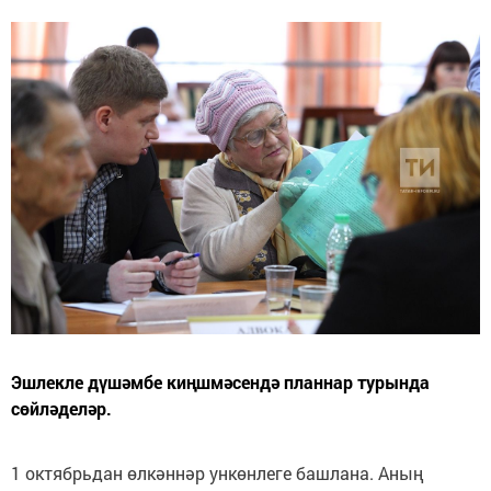
Эшлекле дүшәмбе киңшмәсендә планнар турында
сөйләделәр.
1 октябрьдан өлкәннәр ункөнлеге башлана. Аның