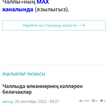
Чаллы»ның
MAX
каналында
(язылыгыз).
Перейти на страницу новости
ЯҢАЛЫКЛАР ТАСМАСЫ
Чаллыда өлкәннәрнең хәлләрен
беләчәкләр
автор,
26 сентябрь 2023 - 09:37
1065
0
0