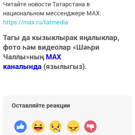
Читайте новости Татарстана в
национальном мессенджере MАХ:
https://max.ru/tatmedia
Тагы да кызыклырак яңалыклар,
фото һәм видеолар «Шәһри
Чаллы»ның
MAX
каналында
(язылыгыз).
Оставляйте реакции