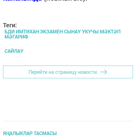
Теги:
БДИ ИМТИХАН ЭКЗАМЕН СЫНАУ УКУЧЫ МӘКТӘП
МӘГАРИФ
САЙЛАУ
Перейти на страницу новости
ЯҢАЛЫКЛАР ТАСМАСЫ