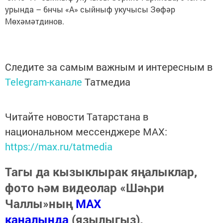
урында – 6нчы «А» сыйныф укучысы Зөфәр
Мөхәмәтдинов.
Следите за самым важным и интересным в
Telegram-канале
Татмедиа
Читайте новости Татарстана в
национальном мессенджере MАХ:
https://max.ru/tatmedia
Тагы да кызыклырак яңалыклар,
фото һәм видеолар «Шәһри
Чаллы»ның
MAX
каналында
(язылыгыз).