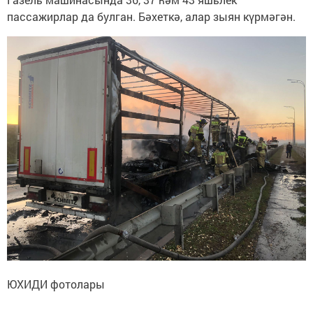
пассажирлар да булган. Бәхеткә, алар зыян күрмәгән.
ЮХИДИ фотолары