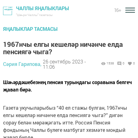
ЧАЛЛЫ ЯҢАЛЫКЛАРЫ
16+
"Шәһри Чаллы" газетасы
ЯҢАЛЫКЛАР ТАСМАСЫ
1967нчы елгы кешеләр ничәнче елда
пенсиягә чыга?
26 сентябрь 2023 -
Сәрия Гарипова,
1538
0
0
11:06
Шәһәрдәшебезнең пенсия турындагы соравына белгеч
җавап бирә.
Газета укучыларыбыз “40 ел стажы булган, 1967нчы
елгы кешеләр ничәнче елда пенсиягә чыга?” дигән
сорау белән мөрәҗәгать итте. Россия Пенсия
фондының Чаллы бүлеге матбугат хезмәте мондый
җавап бирде.