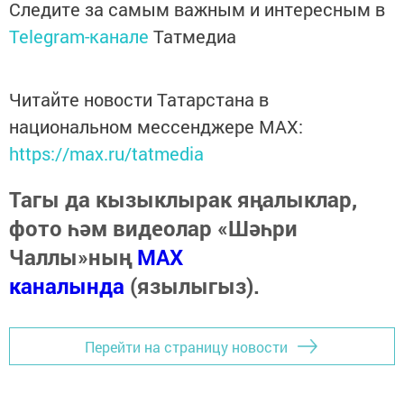
Следите за самым важным и интересным в
Telegram-канале
Татмедиа
Читайте новости Татарстана в
национальном мессенджере MАХ:
https://max.ru/tatmedia
Тагы да кызыклырак яңалыклар,
фото һәм видеолар «Шәһри
Чаллы»ның
MAX
каналында
(язылыгыз).
Перейти на страницу новости