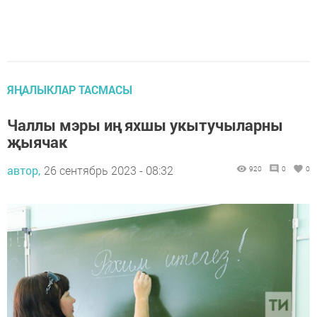
ЯҢАЛЫКЛАР ТАСМАСЫ
Чаллы мэры иң яхшы укытучыларны
җыячак
автор,
26 сентябрь 2023 - 08:32
920
0
0