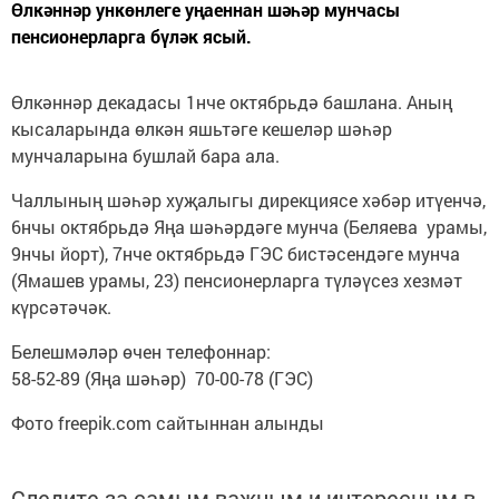
Өлкәннәр ункөнлеге уңаеннан шәһәр мунчасы
пенсионерларга бүләк ясый.
Өлкәннәр декадасы 1нче октябрьдә башлана. Аның
кысаларында өлкән яшьтәге кешеләр шәһәр
мунчаларына бушлай бара ала.
Чаллының шәһәр хуҗалыгы дирекциясе хәбәр итүенчә,
6нчы октябрьдә Яңа шәһәрдәге мунча (Беляева урамы,
9нчы йорт), 7нче октябрьдә ГЭС бистәсендәге мунча
(Ямашев урамы, 23) пенсионерларга түләүсез хезмәт
күрсәтәчәк.
Белешмәләр өчен телефоннар:
58-52-89 (Яңа шәһәр) 70-00-78 (ГЭС)
Фото freepik.com сайтыннан алынды
Следите за самым важным и интересным в