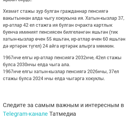
Хезмәт стажы зур булган гражданнар пенсиягә
вакытыннан алда чыгу хокукына ия. Хатын-кызлар 37,
ир-атлар 42 ел стажга ия булган очракта картлык
буенча иминият пенсиясен билгеләнгән яшьтән (тик
хатын-кызлар өчен 55 яшьтән, ир-атлар өчен 60 яшьтән
дә иртәрәк түгел) 24 айга иртәрәк алырга мөмкин.
1967нче елгы ир-атлар пенсиягә 2032нче, 42ел стажы
булса 2030нчы елда чыга ала.
1967нче елгы хатын-кызлар пенсиягә 2026нчы, 37ел
стажы булса 2024 нчы елда чыгарга хокуклы.
Следите за самым важным и интересным в
Telegram-канале
Татмедиа