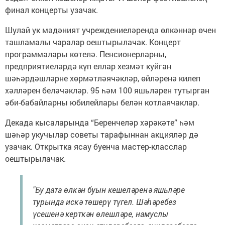
финал концерты узачак.
Шулай ук мәдәният учреждениеләрендә өлкәннәр өчен
ташламалы чаралар оештырылачак. Концерт
программалары көтелә. Пенсионерларны,
предприятиеләрдә күп еллар хезмәт куйган
шәһәрдәшләрне хөрмәтләячәкләр, өйләренә килеп
хәлләрен беләчәкләр. 95 һәм 100 яшьләрен тутырган
әби-бабайларны юбилейлары белән котлаячаклар.
Декада кысаларында “Беренчеләр хәрәкәте” һәм
шәһәр укучылар советы тарафыннан акцияләр дә
узачак. Открытка ясау буенча мастер-класслар
оештырылачак.
"Бу дата өлкән буын кешеләренә яшьләре
турында искә төшерү түгел. Шәһәребез
үсешенә керткән өлешләре, намуслы