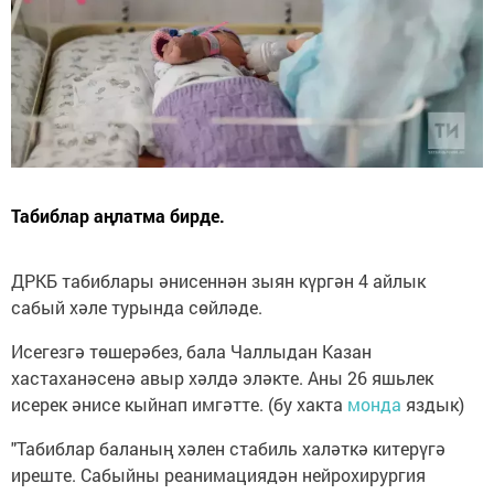
Табиблар аңлатма бирде.
ДРКБ табиблары әнисеннән зыян күргән 4 айлык
сабый хәле турында сөйләде.
Исегезгә төшерәбез, бала Чаллыдан Казан
хастаханәсенә авыр хәлдә эләкте. Аны 26 яшьлек
исерек әнисе кыйнап имгәтте. (бу хакта
монда
яздык)
"Табиблар баланың хәлен стабиль халәткә китерүгә
иреште. Сабыйны реанимациядән нейрохирургия