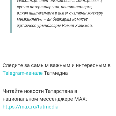
хезмәтләре өчен әтиләребезгә, әниләребезгә,
сугыш ветераннарына, пенсионерларга,
өлкән яшьтәгеләргә рәхмәт сүзләрен җиткерү
мөмкинлеге», – ди башкарма комитет
җитәкчесе урынбасары Рамил Хәлимов.
Следите за самым важным и интересным в
Telegram-канале
Татмедиа
Читайте новости Татарстана в
национальном мессенджере MАХ:
https://max.ru/tatmedia