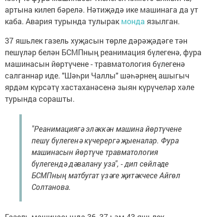
артына килеп бәрелә. Нәтиҗәдә ике машинага да ут
каба. Авария турында тулырак
монда
язылган.
37 яшьлек газель хуҗасын төрле дәрәҗәдәге тән
пешүләр белән БСМПның реанимация бүлегенә, фура
машинасын йөртүчене - травматология бүлегенә
салганнар иде. "Шәһри Чаллы" шәһәрнең ашыгыч
ярдәм күрсәтү хастаханәсенә зыян күрүчеләр хәле
турында сорашты.
"Реанимациягә эләккән машина йөртүчене
пешү бүлегенә күчерергә җыеналар. Фура
машинасын йөртүче травматология
бүлегендә дәвалану уза", - дип сөйләде
БСМПның матбугат үзәге җитәкчесе Айгөл
Солтанова.
Газель машинасында 36, 37 һәм 43 яшьлек