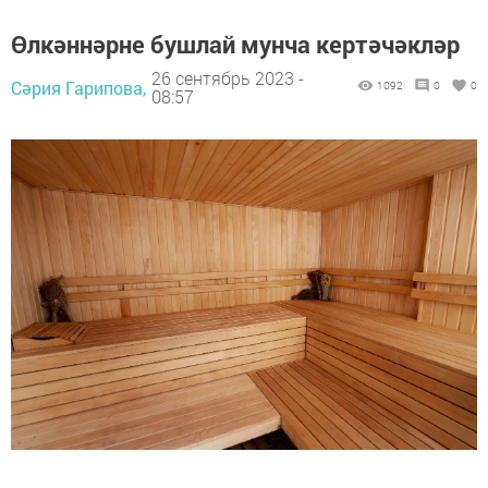
Өлкәннәрне бушлай мунча кертәчәкләр
26 сентябрь 2023 -
Сәрия Гарипова,
1092
0
0
08:57