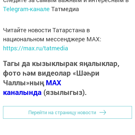
Telegram-канале
Татмедиа
Читайте новости Татарстана в
национальном мессенджере MАХ:
https://max.ru/tatmedia
Тагы да кызыклырак яңалыклар,
фото һәм видеолар «Шәһри
Чаллы»ның
MAX
каналында
(язылыгыз).
Перейти на страницу новости