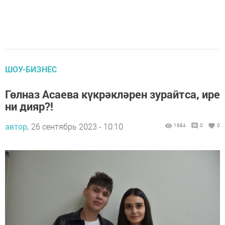
ШОУ-БИЗНЕС
Гөлназ Асаева күкрәкләрен зурайтса, ире
ни дияр?!
автор,
26 сентябрь 2023 - 10:10
1684
0
0