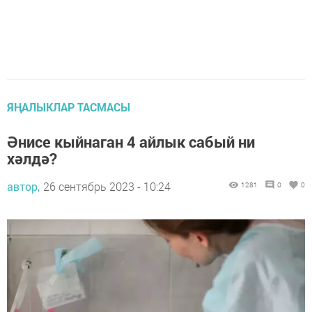
ЯҢАЛЫКЛАР ТАСМАСЫ
Әнисе кыйнаган 4 айлык сабый ни
хәлдә?
автор,
26 сентябрь 2023 - 10:24
1281
0
0