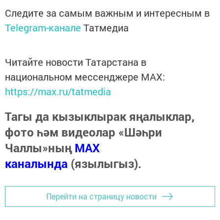
Следите за самым важным и интересным в
Telegram-канале
Татмедиа
Читайте новости Татарстана в
национальном мессенджере MАХ:
https://max.ru/tatmedia
Тагы да кызыклырак яңалыклар,
фото һәм видеолар «Шәһри
Чаллы»ның
MAX
каналында
(язылыгыз).
Перейти на страницу новости