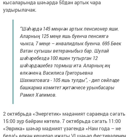
кысаларында шәһәрдә 50дән артык чара
уздырылачак.
“Шәһәрдә 145 меңнән артык пенсионер яши.
Аларның 125 меңе яшь буенча пенсиягә
чыкса, 7 меңе – инвалидлык буенча. 695 Бөек
Ватан сугышы ветераныбыз бар. Шулай
шәһәребездә 100 яшен тутырган 12
шәһәрдәшебез тормыш итә. Аларның иң
өлкәненә, Василиса Григорьевна
Шахматовага - 105 яшь тулды”, - дип сөйләде
башкарма комитет җитәкчесе урынбасары
Рамил Хәлимов.
2 октябрьда «Энергетик» мәдәният сараенда сәгать
15:00 зур бәйрәм көтелә. 7 октябрьда сәгать 11:00
«Эврика» шәһәр мәдният үзәгендә «Нам года – не
беда!» өлкән кешеләр иҗаты VI шәһәр фестиваленең