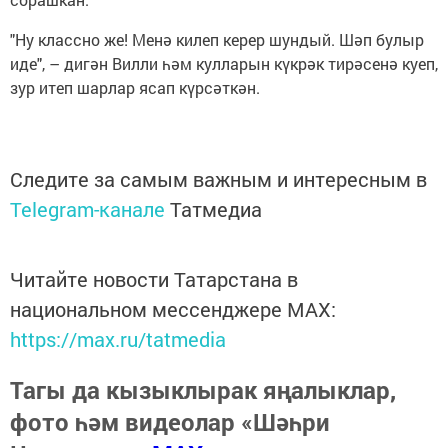
"Ну классно же! Менә килеп керер шундый. Шәп булыр
иде", – дигән Вилли һәм кулларын күкрәк тирәсенә куеп,
зур итеп шарлар ясап күрсәткән.
Следите за самым важным и интересным в
Telegram-канале
Татмедиа
Читайте новости Татарстана в
национальном мессенджере MАХ:
https://max.ru/tatmedia
Тагы да кызыклырак яңалыклар,
фото һәм видеолар «Шәһри