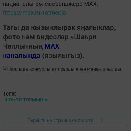
национальном мессенджере MАХ:
https://max.ru/tatmedia
Тагы да кызыклырак яңалыклар,
фото һәм видеолар «Шәһри
Чаллы»ның
MAX
каналында
(язылыгыз).
Теги:
ШӘҺӘР ТОРМЫШЫ
Перейти на страницу новости