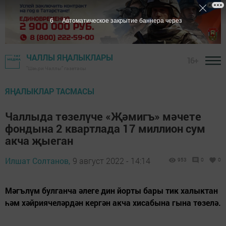
5
Автоматическое закрытие баннера через
ЧАЛЛЫ ЯҢАЛЫКЛАРЫ
16+
"Шәһри Чаллы" газетасы
ЯҢАЛЫКЛАР ТАСМАСЫ
Чаллыда төзелүче «Җәмигъ» мәчете
фондына 2 квартлада 17 миллион сум
акча җыеган
Илшат Солтанов,
9 август 2022 - 14:14
953
0
0
Мәгълүм булганча әлеге дин йорты бары тик халыктан
һәм хәйриячеләрдән кергән акча хисабына гына төзелә.