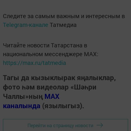
Следите за самым важным и интересным в
Telegram-канале
Татмедиа
Читайте новости Татарстана в
национальном мессенджере MАХ:
https://max.ru/tatmedia
Тагы да кызыклырак яңалыклар,
фото һәм видеолар «Шәһри
Чаллы»ның
MAX
каналында
(язылыгыз).
Перейти на страницу новости