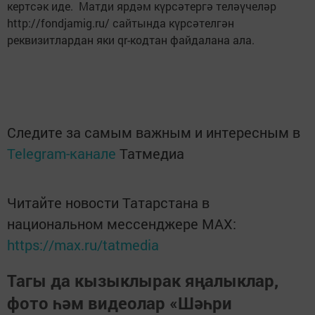
кертсәк иде. Матди ярдәм күрсәтергә теләүчеләр
http://fondjamig.ru/ сайтында күрсәтелгән
реквизитлардан яки qr-кодтан файдалана ала.
Следите за самым важным и интересным в
Telegram-канале
Татмедиа
Читайте новости Татарстана в
национальном мессенджере MАХ:
https://max.ru/tatmedia
Тагы да кызыклырак яңалыклар,
фото һәм видеолар «Шәһри