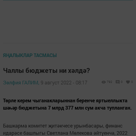
ЯҢАЛЫКЛАР ТАСМАСЫ
Чаллы бюджеты ни хәлдә?
Зөлфия ГАЛИМ,
9 август 2022 - 08:17
792
0
0
Төрле керем чыганакларыннан беренче яртыеллыкта
шәһәр бюджетына 7 млрд 377 млн сум акча тупланган.
Башкарма комитет җитәкчесе урынбасары, финанс
идарәсе башлыгы Светлана Мөлекова әйтүенчә, 2022