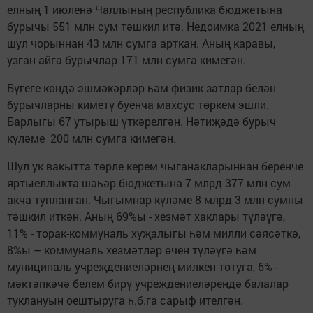
елның 1 июленә Чаллының республика бюджетына
бурычы 551 млн сум тәшкил итә. Недоимка 2021 елның
шул чорыннан 43 млн сумга арткан. Аның каравы,
узган айга бурычлар 171 млн сумга кимегән.
Бүгеге көндә эшмәкәрләр һәм физик затлар белән
бурычларны киметү буенча махсус төркем эшли.
Барлыгы 67 утырыш үткәрелгән. Нәтиҗәдә бурыч
күләме 200 млн сумга кимегән.
Шул ук вакытта төрле керем чыганакларыннан беренче
яртыеллыкта шәһәр бюджетына 7 млрд 377 млн сум
акча тупланган. Чыгымнар күләме 8 млрд 3 млн сумны
тәшкил иткән. Аның 69%ы - хезмәт хаклары түләүгә,
11% - торак-коммуналь хуҗалыгы һәм милли сәясәткә,
8%ы – коммуналь хезмәтләр өчен түләүгә һәм
муниципаль учреҗдениеләрнең милкен тотуга, 6% -
мәктәпкәчә белем бирү учреждениеләрендә балалар
туклануын оештыруга һ.б.га сарыф ителгән.