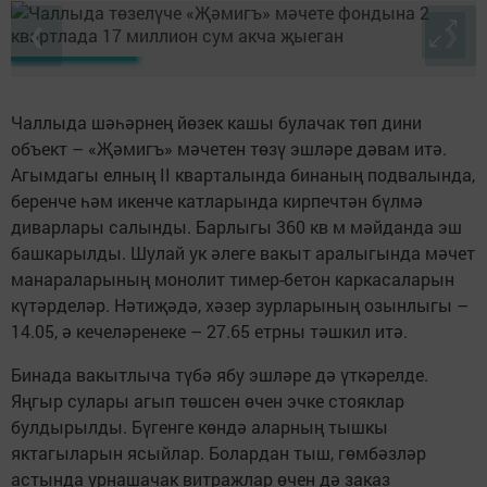
❮
❯
Чаллыда шәһәрнең йөзек кашы булачак төп дини
объект – «Җәмигъ» мәчетен төзү эшләре дәвам итә.
Агымдагы елның II кварталында бинаның подвалында,
беренче һәм икенче катларында кирпечтән бүлмә
диварлары салынды. Барлыгы 360 кв м мәйданда эш
башкарылды. Шулай ук әлеге вакыт аралыгында мәчет
манараларының монолит тимер-бетон каркасаларын
күтәрделәр. Нәтиҗәдә, хәзер зурларының озынлыгы –
14.05, ә кечеләренеке – 27.65 етрны тәшкил итә.
Бинада вакытлыча түбә ябу эшләре дә үткәрелде.
Яңгыр сулары агып төшсен өчен эчке стояклар
булдырылды. Бүгенге көндә аларның тышкы
яктагыларын ясыйлар. Болардан тыш, гөмбәзләр
астында урнашачак витражлар өчен дә заказ