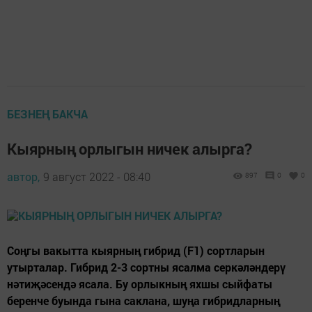
БЕЗНЕҢ БАКЧА
Кыярның орлыгын ничек алырга?
автор,
9 август 2022 - 08:40
897
0
0
Соңгы вакытта кыярның гибрид (F1) сортларын
утырталар. Гибрид 2-3 сортны ясалма серкәләндерү
нәтиҗәсендә ясала. Бу орлыкның яхшы сыйфаты
беренче буында гына саклана, шуңа гибридларның