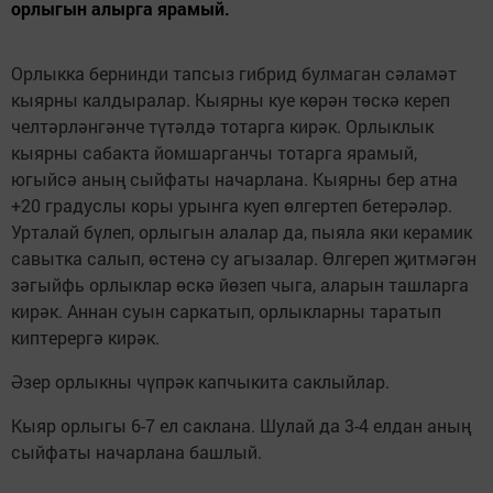
орлыгын алырга ярамый.
Орлыкка бернинди тапсыз гибрид булмаган сәламәт
кыярны калдыралар. Кыярны куе көрән төскә кереп
челтәрләнгәнче түтәлдә тотарга кирәк. Орлыклык
кыярны сабакта йомшарганчы тотарга ярамый,
югыйсә аның сыйфаты начарлана. Кыярны бер атна
+20 градуслы коры урынга куеп өлгертеп бетерәләр.
Урталай бүлеп, орлыгын алалар да, пыяла яки керамик
савытка салып, өстенә су агызалар. Өлгереп җитмәгән
зәгыйфь орлыклар өскә йөзеп чыга, аларын ташларга
кирәк. Аннан суын саркатып, орлыкларны таратып
киптерергә кирәк.
Әзер орлыкны чүпрәк капчыкита саклыйлар.
Кыяр орлыгы 6-7 ел саклана. Шулай да 3-4 елдан аның
сыйфаты начарлана башлый.