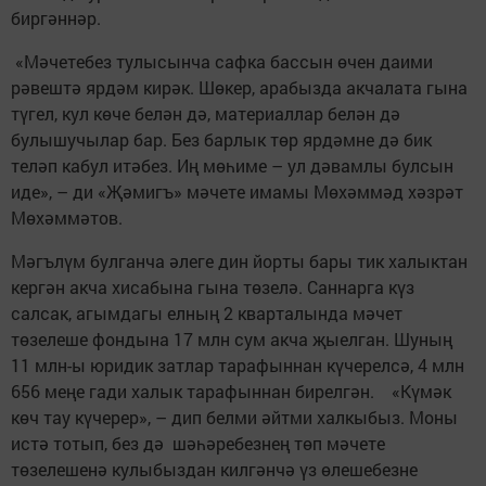
биргәннәр.
«Мәчетебез тулысынча сафка бассын өчен даими
рәвештә ярдәм кирәк. Шөкер, арабызда акчалата гына
түгел, кул көче белән дә, материаллар белән дә
булышучылар бар. Без барлык төр ярдәмне дә бик
теләп кабул итәбез. Иң мөһиме – ул дәвамлы булсын
иде», – ди «Җәмигъ» мәчете имамы Мөхәммәд хәзрәт
Мөхәммәтов.
Мәгълүм булганча әлеге дин йорты бары тик халыктан
кергән акча хисабына гына төзелә. Саннарга күз
салсак, агымдагы елның 2 кварталында мәчет
төзелеше фондына 17 млн сум акча җыелган. Шуның
11 млн-ы юридик затлар тарафыннан күчерелсә, 4 млн
656 меңе гади халык тарафыннан бирелгән. «Күмәк
көч тау күчерер», – дип белми әйтми халкыбыз. Моны
истә тотып, без дә шәһәребезнең төп мәчете
төзелешенә кулыбыздан килгәнчә үз өлешебезне