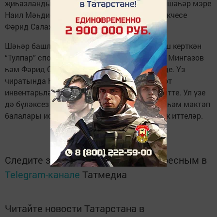
җиһазландырылган. Тантаналы ачылышта шәһәр мэре
Наил Мәһдиев һәм башкарма комитет җитәкчесе
Фәрид Салахов катнашты.
Шәһәр башлыгы манеж булдыруда зур өлеш керткән
“Тулпар” спорт мәктәбе директоры Вильсур Мингазов
һәм Фәрид Салахов хезмәтен югары бәяләде. Үз
чиратында Наил Гәмбәр улы мәктәпкә спорт
инвентарьләре алу өчен сертификат бүләк итте. Ул үзе
дә бүләксез китмәде. Ата-аналар комитеты һәм мәктәп
балалары исеменнән мэрга ат дагасы бүләк иттеләр.
Следите за самым важным и интересным в
Telegram-канале
Татмедиа
Читайте новости Татарстана в