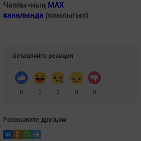
Чаллы»ның
MAX
каналында
(язылыгыз).
Оставляйте реакции
0
0
0
0
0
Расскажите друзьям