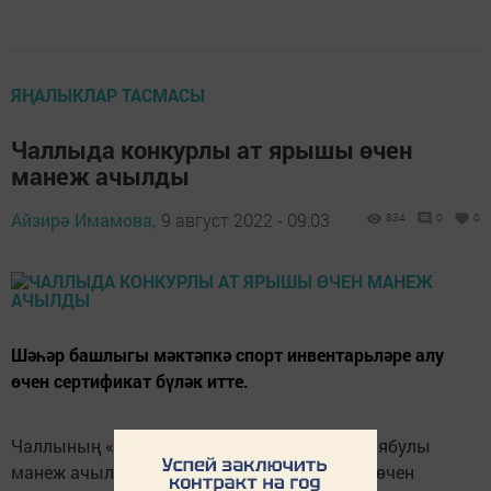
ЯҢАЛЫКЛАР ТАСМАСЫ
Чаллыда конкурлы ат ярышы өчен
манеж ачылды
Айзирә Имамова,
9 август 2022 - 09:03
834
0
0
Шәһәр башлыгы мәктәпкә спорт инвентарьләре алу
өчен сертификат бүләк итте.
Чаллының «Тулпар» ат спорты мәктәбендә ябулы
манеж ачылды. Ул конкурлы ат ярышлары өчен