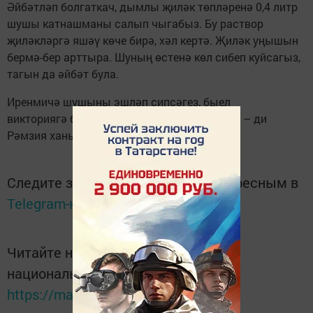
Әйбәтләп болгаткач, дымлы җиләк төпләренә 0,4 литр
шушы катнашманы салып чыгабыз. Бу раствор
җиләкләргә яшәү көче бирә, хәл кертә. Җиләк уңышын
бермә-бер арттыра. Шуның өстенә көл сибеп куйсагыз,
тагын да әйбәт була.
Иренмичә шушыны эшләп сипсәгез, быел
викториягә башка берни дә сибәсе булмый! – ди
Рәмзия ханым.
Следите за самым важным и интересным в
Telegram-канале
Татмедиа
Читайте новости Татарстана в
национальном мессенджере MАХ:
https://max.ru/tatmedia