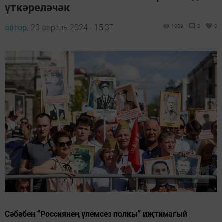
үткәреләчәк
автор,
23 апрель 2024 - 15:37
1089
0
0
Сәбәбен “Россиянең үлемсез полкы” иҗтимагый