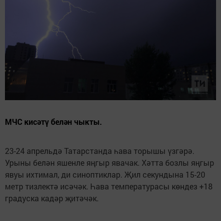
МЧС кисәтү белән чыкты.
23-24 апрельдә Татарстанда һава торышы үзгәрә.
Урыны белән яшенле яңгыр явачак. Хәтта бозлы яңгыр
явуы ихтимал, ди синоптиклар. Җил секундына 15-20
метр тизлектә исәчәк. Һава температурасы көндез +18
градуска кадәр җитәчәк.