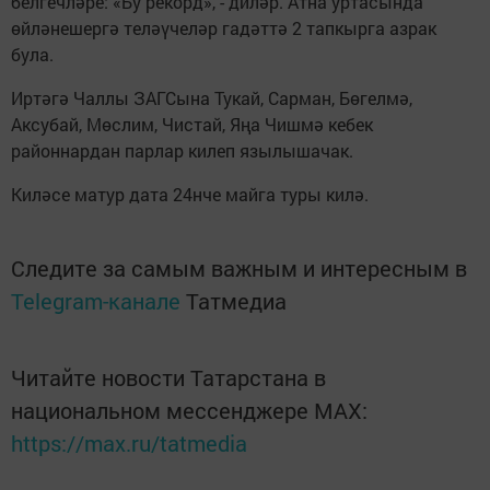
белгечләре: «Бу рекорд», - диләр. Атна уртасында
өйләнешергә теләүчеләр гадәттә 2 тапкырга азрак
була.
Иртәгә Чаллы ЗАГСына Тукай, Сарман, Бөгелмә,
Аксубай, Мөслим, Чистай, Яңа Чишмә кебек
районнардан парлар килеп язылышачак.
Киләсе матур дата 24нче майга туры килә.
Следите за самым важным и интересным в
Telegram-канале
Татмедиа
Читайте новости Татарстана в
национальном мессенджере MАХ:
https://max.ru/tatmedia