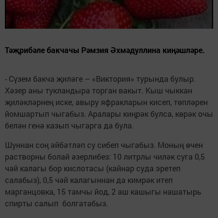
Тәҗрибәле бакчачы Рәмзия Әхмәдуллина киңәшләре.
- Сүзем бакча җиләге – «Виктория» турында булыр.
Хәзер аны тукландыра торган вакыт. Кыш чыккан
җиләкләрнең иске, авыру яфракларын кисеп, төпләрен
йомшартып чыгабыз. Аралары киңрәк булса, көрәк очы
белән генә казып чыгарга да була.
Шуннан соң әйбәтләп су сибеп чыгабыз. Моның өчен
растворны болай әзерлибез: 10 литрлы чиләк суга 0,5
чәй калагы бор кислотасы (кайнар суда эретеп
салабыз), 0,5 чәй калагыннан да кимрәк итеп
марганцовка, 15 тамчы йод, 2 аш кашыгы нашатырь
спирты салып болгатабыз.