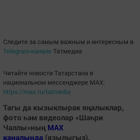
Следите за самым важным и интересным в
Telegram-канале
Татмедиа
Читайте новости Татарстана в
национальном мессенджере MАХ:
https://max.ru/tatmedia
Тагы да кызыклырак яңалыклар,
фото һәм видеолар «Шәһри
Чаллы»ның
MAX
каналында
(язылыгыз).