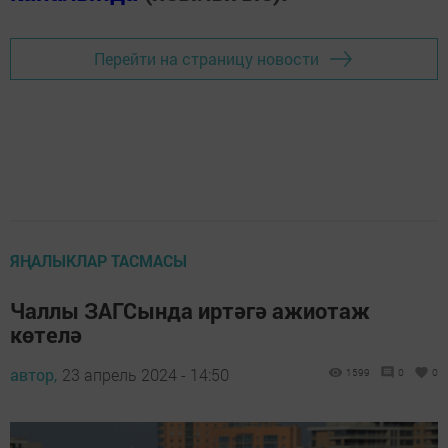
Перейти на страницу новости
ЯҢАЛЫКЛАР ТАСМАСЫ
Чаллы ЗАГСында иртәгә ажиотаж
көтелә
автор,
23 апрель 2024 - 14:50
1599
0
0