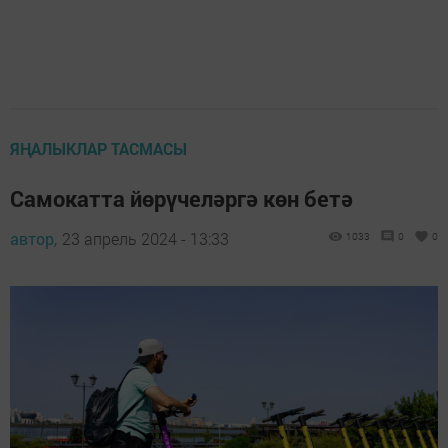
ЯҢАЛЫКЛАР ТАСМАСЫ
Самокатта йөрүчеләргә көн бетә
автор,
23 апрель 2024 - 13:33
1033
0
0