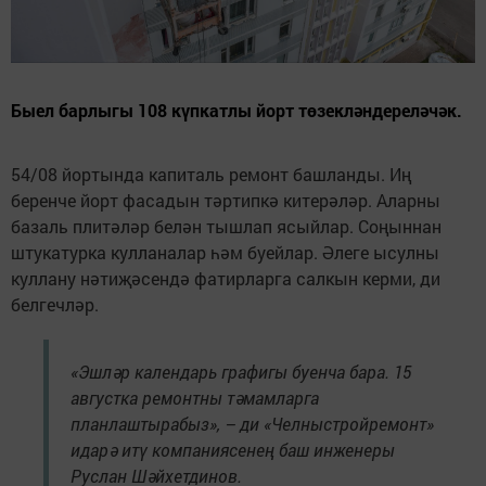
Быел барлыгы 108 күпкатлы йорт төзекләндереләчәк.
54/08 йортында капиталь ремонт башланды. Иң
беренче йорт фасадын тәртипкә китерәләр. Аларны
базаль плитәләр белән тышлап ясыйлар. Соңыннан
штукатурка кулланалар һәм буейлар. Әлеге ысулны
куллану нәтиҗәсендә фатирларга салкын керми, ди
белгечләр.
«Эшләр календарь графигы буенча бара. 15
августка ремонтны тәмамларга
планлаштырабыз», – ди «Челныстройремонт»
идарә итү компаниясенең баш инженеры
Руслан Шәйхетдинов.