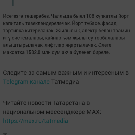
Исегезгә төшерәбез, Чаллыда быел 108 күпкатлы йорт
капиталь төзекләндереләчәк. Йорт түбәсе, фасад
тәртипкә китереләчәк. Җылылык, электр белән тәэмин
итү системалары, кайнар һәм җылы су торбалалары
алыштырылачак, лифтлар яңартылачак. Әлеге
максатка 1582,8 млн сум акча бүленеп бирелә.
Следите за самым важным и интересным в
Telegram-канале
Татмедиа
Читайте новости Татарстана в
национальном мессенджере MАХ:
https://max.ru/tatmedia