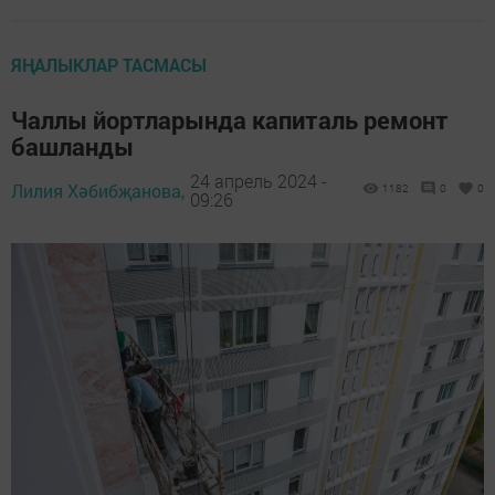
ЯҢАЛЫКЛАР ТАСМАСЫ
Чаллы йортларында капиталь ремонт
башланды
24 апрель 2024 -
Лилия Хәбибҗанова,
1182
0
0
09:26