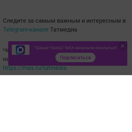
Следите за самым важным и интересным в
Telegram-канале
Татмедиа
"Шәһри Чаллы" MAX каналына язылыгыз!
Читайте новости Татарстана в
Подписаться
национальном мессенджере MАХ:
https://max.ru/tatmedia
Тагы да кызыклырак яңалыклар,
фото һәм видеолар «Шәһри
Чаллы»ның
MAX
каналында
(язылыгыз).
Перейти на страницу новости