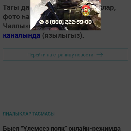
Тагы да кызыклырак яңалыклар,
фото һәм видеолар «Шәһри
Чаллы»ның
MAX
каналында
(язылыгыз).
Перейти на страницу новости
ЯҢАЛЫКЛАР ТАСМАСЫ
Быел “Үлемсез полк” онлайн-режимда