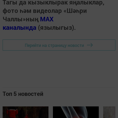
Тагы да кызыклырак яңалыклар,
фото һәм видеолар «Шәһри
Чаллы»ның
MAX
каналында
(язылыгыз).
Перейти на страницу новости
Топ 5 новостей