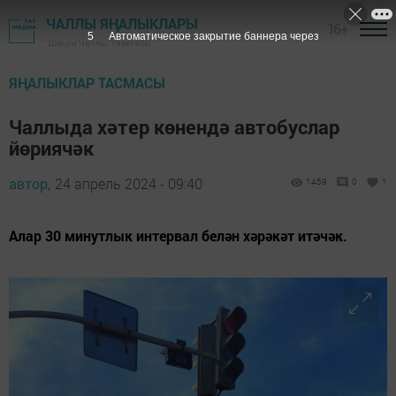
ЧАЛЛЫ ЯҢАЛЫКЛАРЫ
16+
3
Автоматическое закрытие баннера через
"Шәһри Чаллы" газетасы
ЯҢАЛЫКЛАР ТАСМАСЫ
Чаллыда хәтер көнендә автобуслар
йөриячәк
автор,
24 апрель 2024 - 09:40
1459
0
1
Алар 30 минутлык интервал белән хәрәкәт итәчәк.