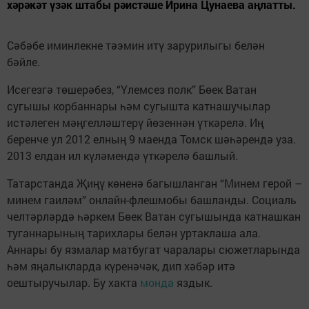
хәрәкәт үзәк штабы рәистәше Ирина Цунаева аңлатты.
Сәбәбе иминлекне тәэмин итү зарурилыгы белән
бәйле.
Исегезгә төшерәбез, “Үлемсез полк” Бөек Ватан
сугышы корбаннары һәм сугышта катнашучылар
истәлеген мәңгелләштерү йөзеннән үткәрелә. Иң
беренче ул 2012 елның 9 маенда Томск шәһәрендә уза.
2013 елдан ил күләмендә үткәрелә башлый.
Татарстанда Җиңү көненә багышланган “Минем герой –
минем гаиләм” онлайн-флешмобы башланды. Социаль
челтәрләрдә һәркем Бөек Ватан сугышында катнашкан
туганнарының тарихлары белән уртаклаша ала.
Аннары бу язмалар матбугат чаралары сюжетларында
һәм яңалыкларда күренәчәк, дип хәбәр итә
оештыручылар. Бу хакта
монда
яздык.