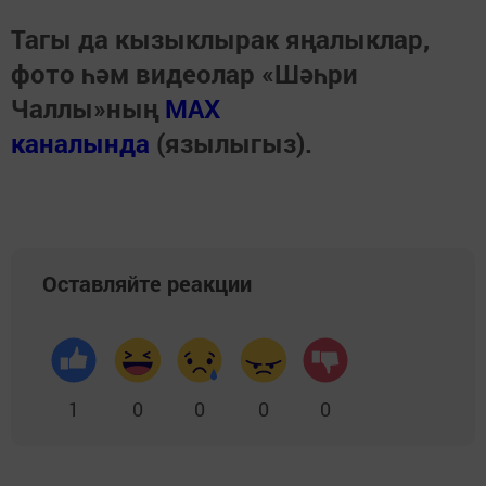
Тагы да кызыклырак яңалыклар,
фото һәм видеолар «Шәһри
Чаллы»ның
MAX
каналында
(язылыгыз).
Оставляйте реакции
1
0
0
0
0