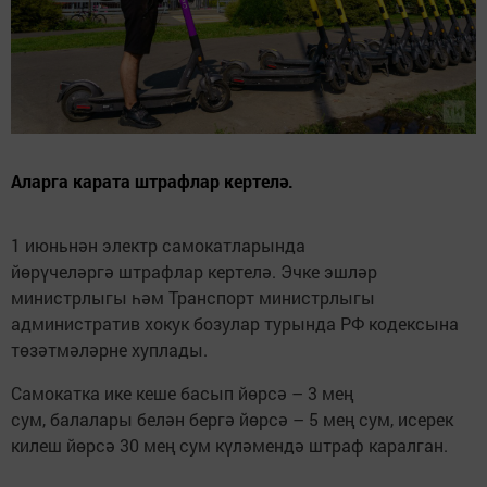
Аларга карата штрафлар кертелә.
1 июньнән электр самокатларында
йөрүчеләргә штрафлар кертелә. Эчке эшләр
министрлыгы һәм Транспорт министрлыгы
административ хокук бозулар турында РФ кодексына
төзәтмәләрне хуплады.
Самокатка ике кеше басып йөрсә – 3 мең
сум, балалары белән бергә йөрсә – 5 мең сум, исерек
килеш йөрсә 30 мең сум күләмендә штраф каралган.