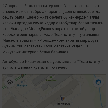
27 апрель – Чаллыда хәтер көне. Ул елга ике тапкыр -
апрель һәм сентябрь айларының соңгы шимбәсендә
оештырыла. Шәһәр җитәкчелеге бу көннәрдә Чаллы
халкын иртәдән кичкә кадәр автобуслар белән тәэмин
итә. Быел да «Молодёжное» зиратына автобуслар
хәрәкәте оештырыла. Алар Пединститут тукталышы -
Минзәлә тракты – «Молодёжное» зираты маршруты
буенча 7:00 сәгатьтән 15:00 сәгатькә кадәр 30
минутлык интервал белән йөриячәк.
Автобуслар Низаметдинов урамындагы "Пединститут"
тукталышыннан кузгалып китәчәк.