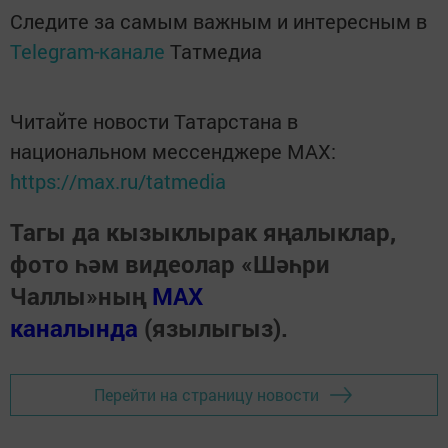
Следите за самым важным и интересным в
Telegram-канале
Татмедиа
Читайте новости Татарстана в
национальном мессенджере MАХ:
https://max.ru/tatmedia
Тагы да кызыклырак яңалыклар,
фото һәм видеолар «Шәһри
Чаллы»ның
MAX
каналында
(язылыгыз).
Перейти на страницу новости