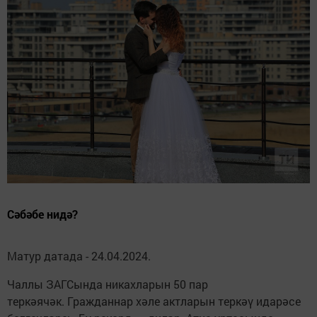
Сәбәбе нидә?
Матур датада - 24.04.2024.
Чаллы ЗАГСында никахларын 50 пар
теркәячәк. Гражданнар хәле актларын теркәү идарәсе