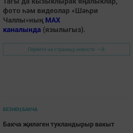
Тагы да кызыклырак яңалыклар,
фото һәм видеолар «Шәһри
Чаллы»ның
MAX
каналында
(язылыгыз).
Перейти на страницу новости
БЕЗНЕҢ БАКЧА
Бакча җиләген тукландырыр вакыт