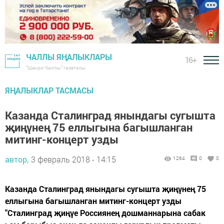
ЧАЛЛЫ ЯҢАЛЫКЛАРЫ
16+
"Шәһри Чаллы" газетасы
ЯҢАЛЫКЛАР ТАСМАСЫ
Казанда Сталинград янындагы сугышта
җиңүнең 75 еллыгына багышланган
митинг-концерт узды
автор,
3 февраль 2018 - 14:15
1264
0
0
Казанда Сталинград янындагы сугышта җиңүнең 75
еллыгына багышланган митинг-концерт узды
"Сталинград җиңүе Россиянең дошманнарына сабак