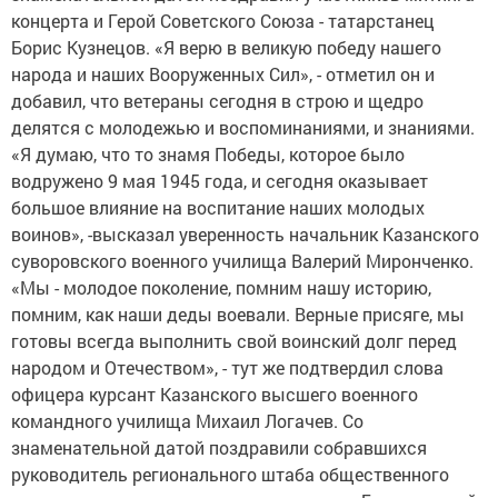
концерта и Герой Советского Союза - татарстанец
Борис Кузнецов. «Я верю в великую победу нашего
народа и наших Вооруженных Сил», - отметил он и
добавил, что ветераны сегодня в строю и щедро
делятся с молодежью и воспоминаниями, и знаниями.
«Я думаю, что то знамя Победы, которое было
водружено 9 мая 1945 года, и сегодня оказывает
большое влияние на воспитание наших молодых
воинов», -высказал уверенность начальник Казанского
суворовского военного училища Валерий Миронченко.
«Мы - молодое поколение, помним нашу историю,
помним, как наши деды воевали. Верные присяге, мы
готовы всегда выполнить свой воинский долг перед
народом и Отечеством», - тут же подтвердил слова
офицера курсант Казанского высшего военного
командного училища Михаил Логачев. Со
знаменательной датой поздравили собравшихся
руководитель регионального штаба общественного