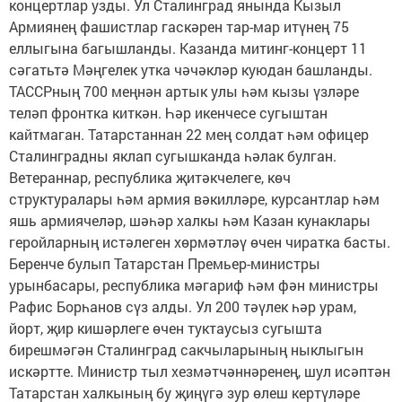
концертлар узды. Ул Сталинград янында Кызыл
Армиянең фашистлар гаскәрен тар-мар итүнең 75
еллыгына багышланды. Казанда митинг-концерт 11
сәгатьтә Мәңгелек утка чәчәкләр куюдан башланды.
ТАССРның 700 меңнән артык улы һәм кызы үзләре
теләп фронтка киткән. Һәр икенчесе сугыштан
кайтмаган. Татарстаннан 22 мең солдат һәм офицер
Сталинградны яклап сугышканда һәлак булган.
Ветераннар, республика җитәкчелеге, көч
структуралары һәм армия вәкилләре, курсантлар һәм
яшь армиячеләр, шәһәр халкы һәм Казан кунаклары
геройларның истәлеген хөрмәтләү өчен чиратка басты.
Беренче булып Татарстан Премьер-министры
урынбасары, республика мәгариф һәм фән министры
Рафис Борһанов сүз алды. Ул 200 тәүлек һәр урам,
йорт, җир кишәрлеге өчен туктаусыз сугышта
бирешмәгән Сталинград сакчыларының ныклыгын
искәртте. Министр тыл хезмәтчәннәренең, шул исәптән
Татарстан халкының бу җиңүгә зур өлеш кертүләре