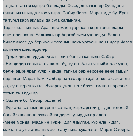
таңнан тагы кыздыра башлады. Эсседән качып яр буендагы
өянке ышыгында икәү утыра. Сабир белән Марат иде бу. Ерак
та түгел кармаклары да суга салынган.
Тирә-якта тынлык. Ара-тирә мал-туар, кош-корт тавышлары
ишетелеп кала. Балыкчылар һәркайсысы үзенең уе белән.
Кинәт икесе дә берьюлы елганың нәкъ уртасыннан нидер йөзеп
килгәнен шәйләделәр.
- Үрдәк дисәң, үрдәк түгел, - дип башын кашыды Сабир.
- Ниндидер савытка охшаган бу, туган. Алып чыгыйм әле үзен,
бәлки эшкә ярап куяр, - диде, тапкан бар нәрсәне өенә ташып
өйрәнгән Марат һәм, чалбар балакларын җәһәт кенә сызганды
да, суга кереп китте. Эчкәрәк үтеп, теге йөзеп килгән нәрсәне
тотып та алды ир.
- Эшләпә бу, Сабир, эшләпә!
- Күр әле, саламнан үреп ясалган, кырлары киң, - дип тегеләй-
болай эшләпәне озак әйләндереп утырдылар алар.
-Менә монда "Маде ин Турки" дип язылган, күр әле, - дип,
мәктәптә укыганда нимесчә ару гына сукалаган Марат Сабирга