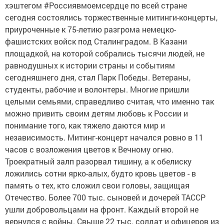
хэштегом #Россиявмоемсердце по всей стране
сегодня состоялись торжественные митинги-концерты,
приуроченные к 75-летию разгрома немецко-
фашистских войск под Сталинградом. В Казани
площадкой, на которой собрались тысячи людей, не
равнодушных к истории страны и событиям
сегодняшнего дня, стал Парк Победы. Ветераны,
студенты, рабочие и волонтеры. Многие пришли
целыми семьями, справедливо считая, что именно так
можно привить своим детям любовь к России и
понимание того, как тяжело даются мир и
независимость. Митинг-концерт начался ровно в 11
часов с возложения цветов к Вечному огню.
Троекратный залп разорвал тишину, а к обелиску
ложились сотни ярко-алых, будто кровь цветов - в
память о тех, кто сложил свои головы, защищая
Отечество. Более 700 тыс. сыновей и дочерей ТАССР
ушли добровольцами на фронт. Каждый второй не
вернулся с войны. Свыше 22 тыс. солдат и офицеров из