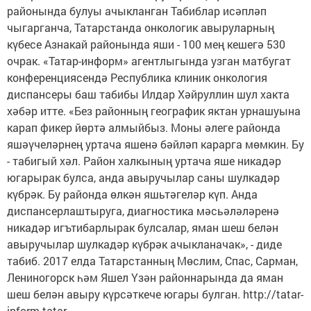
районында булуы ачыкланган Табиблар исәпләп
чыгарганча, Татарстанда онкологик авыруларның
күбесе Азнакай районында яши - 100 мең кешегә 530
очрак. «Татар-информ» агентлыгында узган матбугат
конференциясендә Республика клиник онкология
диспансеры баш табибы Илдар Хәйруллин шул хакта
хәбәр итте. «Без районның географик яктан урнашуына
карап фикер йөртә алмыйбыз. Моны әлеге районда
яшәүчеләрнең уртача яшенә бәйләп карарга мөмкин. Бу
- табигый хәл. Район халкының уртача яше никадәр
югарырак булса, анда авыручылар саны шулкадәр
күбрәк. Бу районда өлкән яшьтәгеләр күп. Анда
диспансерлаштыруга, диагностика мәсьәләләренә
никадәр игътибарлырак булсалар, яман шеш белән
авыручылар шулкадәр күбрәк ачыкланачак», - диде
табиб. 2017 елда Татарстанның Мөслим, Спас, Сарман,
Лениногорск һәм Яшел Үзән районнарында да яман
шеш белән авыру күрсәткече югары булган. http://tatar-
inform.tatar