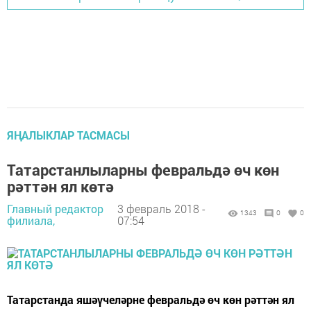
ЯҢАЛЫКЛАР ТАСМАСЫ
Татарстанлыларны февральдә өч көн
рәттән ял көтә
Главный редактор
3 февраль 2018 -
1343
0
0
филиала,
07:54
Татарстанда яшәүчеләрне февральдә өч көн рәттән ял