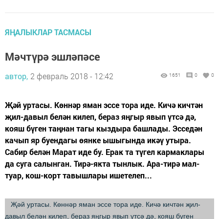
ЯҢАЛЫКЛАР ТАСМАСЫ
Мәчтүрә эшләпәсе
автор,
2 февраль 2018 - 12:42
1651
0
0
Җәй уртасы. Көннәр яман эссе тора иде. Кичә кичтән
җил-давыл белән килеп, бераз яңгыр явып үтсә дә,
кояш бүген таңнан тагы кыздыра башлады. Эсседән
качып яр буендагы өянке ышыгында икәү утыра.
Сабир белән Марат иде бу. Ерак та түгел кармаклары
да суга салынган. Тирә-якта тынлык. Ара-тирә мал-
туар, кош-корт тавышлары ишетелеп...
Җәй уртасы. Көннәр яман эссе тора иде. Кичә кичтән җил-
давыл белән килеп, бераз яңгыр явып үтсә дә, кояш бүген