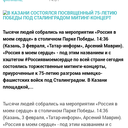
Тысячи людей собрались на мероприятии «Россия в
моем сердце» в столичном Парке Победы. 14:36
(Казань, 3 февраля, «Татар-информ», Арсений Маврин).
«Россия в моем сердце» - под этим названием и с
хэштегом #Россиявмоемсердце по всей стране сегодня
состоялись торжественные митинги-концерты,
приуроченные к 75-летию разгрома немецко-
фашистских войск под Сталинградом. В Казани
площадкой,...
Тысячи людей собрались на мероприятии «Россия в
моем сердце» в столичном Парке Победы. 14:36
(Казань, 3 февраля, «Татар-информ», Арсений Маврин).
«Россия в моем сердце» - под этим названием и с