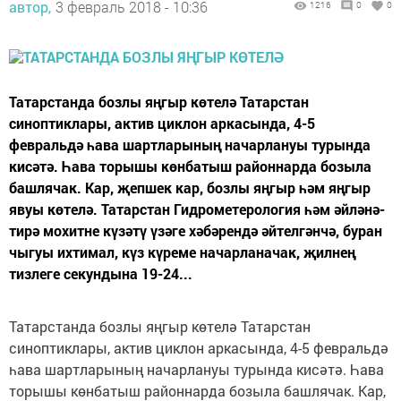
автор,
3 февраль 2018 - 10:36
1216
0
0
Татарстанда бозлы яңгыр көтелә Татарстан
синоптиклары, актив циклон аркасында, 4-5
февральдә һава шартларының начарлануы турында
кисәтә. Һава торышы көнбатыш районнарда бозыла
башлячак. Кар, җепшек кар, бозлы яңгыр һәм яңгыр
явуы көтелә. Татарстан Гидрометерология һәм әйләнә-
тирә мохитне күзәтү үзәге хәбәрендә әйтелгәнчә, буран
чыгуы ихтимал, күз күреме начарланачак, җилнең
тизлеге секундына 19-24...
Татарстанда бозлы яңгыр көтелә Татарстан
синоптиклары, актив циклон аркасында, 4-5 февральдә
һава шартларының начарлануы турында кисәтә. Һава
торышы көнбатыш районнарда бозыла башлячак. Кар,