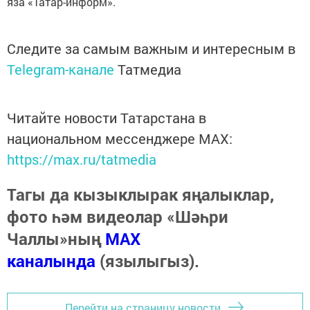
яза «Татар-информ».
Следите за самым важным и интересным в
Telegram-канале
Татмедиа
Читайте новости Татарстана в
национальном мессенджере MАХ:
https://max.ru/tatmedia
Тагы да кызыклырак яңалыклар,
фото һәм видеолар «Шәһри
Чаллы»ның
MAX
каналында
(язылыгыз).
Перейти на страницу новости