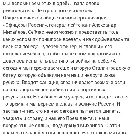
мы вспоминаем этих людей», - взял слово
руководитель Центрального исполкома
Общероссийской общественной организации
«Офицеры России», генерал-лейтенант Александр
Михайлов. Сейчас невозможно и представить то, в
каких условиях пришлось воевать и как добывалась та
великая победа, - уверен офицер. И главным его
пожеланием было, чтобы нынешним поколениям не
довелось испытать все тяготы войны на себе. «А
сегодня мы переживаем еще и вторую Сталинградскую
битву, которую объявили нам наши недруги из-за
рубежа. Вводят санкции, ограничивают возможности
наших спортсменов добиваться спортивных
результатов. Но я более чем уверен, что пройдет какое-
то время, и мы вернем и славу, и величие России. И
заставим тех, кто на нас сегодня пытается шипеть,
уважать и страну, и нашего Президента, и наши
вооруженные силы», -подчеркнул Михайлов. С этой
знаменательной датой поздравил участников митинга-