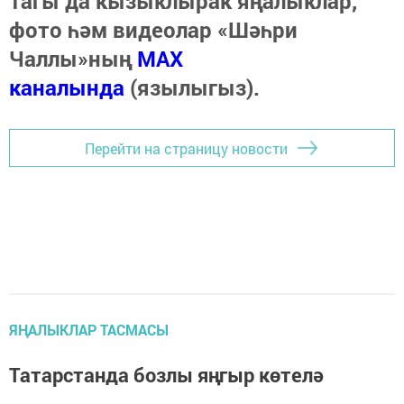
Тагы да кызыклырак яңалыклар,
фото һәм видеолар «Шәһри
Чаллы»ның
MAX
каналында
(язылыгыз).
Перейти на страницу новости
ЯҢАЛЫКЛАР ТАСМАСЫ
Татарстанда бозлы яңгыр көтелә