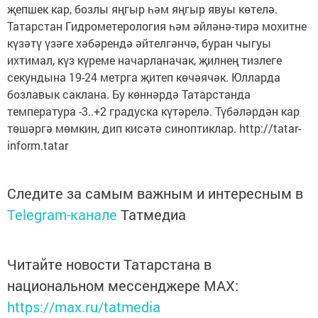
җепшек кар, бозлы яңгыр һәм яңгыр явуы көтелә.
Татарстан Гидрометерология һәм әйләнә-тирә мохитне
күзәтү үзәге хәбәрендә әйтелгәнчә, буран чыгуы
ихтимал, күз күреме начарланачак, җилнең тизлеге
секундына 19-24 метрга җитеп көчәячәк. Юлларда
бозлавык саклана. Бу көннәрдә Татарстанда
температура -3..+2 градуска күтәрелә. Түбәләрдән кар
төшәргә мөмкин, дип кисәтә синоптиклар. http://tatar-
inform.tatar
Следите за самым важным и интересным в
Telegram-канале
Татмедиа
Читайте новости Татарстана в
национальном мессенджере MАХ:
https://max.ru/tatmedia