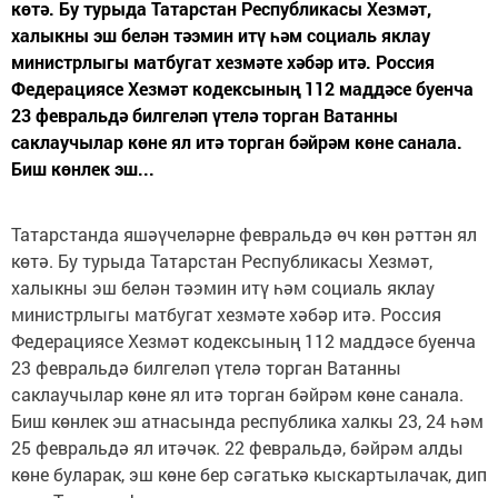
көтә. Бу турыда Татарстан Республикасы Хезмәт,
халыкны эш белән тәэмин итү һәм социаль яклау
министрлыгы матбугат хезмәте хәбәр итә. Россия
Федерациясе Хезмәт кодексының 112 маддәсе буенча
23 февральдә билгеләп үтелә торган Ватанны
саклаучылар көне ял итә торган бәйрәм көне санала.
Биш көнлек эш...
Татарстанда яшәүчеләрне февральдә өч көн рәттән ял
көтә. Бу турыда Татарстан Республикасы Хезмәт,
халыкны эш белән тәэмин итү һәм социаль яклау
министрлыгы матбугат хезмәте хәбәр итә. Россия
Федерациясе Хезмәт кодексының 112 маддәсе буенча
23 февральдә билгеләп үтелә торган Ватанны
саклаучылар көне ял итә торган бәйрәм көне санала.
Биш көнлек эш атнасында республика халкы 23, 24 һәм
25 февральдә ял итәчәк. 22 февральдә, бәйрәм алды
көне буларак, эш көне бер сәгатькә кыскартылачак, дип