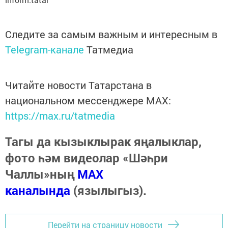
Следите за самым важным и интересным в
Telegram-канале
Татмедиа
Читайте новости Татарстана в
национальном мессенджере MАХ:
https://max.ru/tatmedia
Тагы да кызыклырак яңалыклар,
фото һәм видеолар «Шәһри
Чаллы»ның
MAX
каналында
(язылыгыз).
Перейти на страницу новости