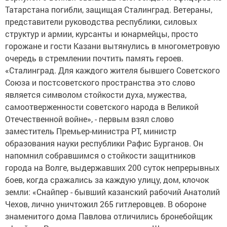
Татарстана погибли, защищая Сталинград. Ветераны,
представители руководства республики, силовых
структур и армии, курсанты и юнармейцы, просто
горожане и гости Казани вытянулись в многометровую
очередь в стремлении почтить память героев.
«Сталинград. Для каждого жителя бывшего Советского
Союза и постсоветского пространства это слово
является символом стойкости духа, мужества,
самоотверженности советского народа в Великой
Отечественной войне», - первым взял слово
заместитель Премьер-министра РТ, министр
образования науки республики Рафис Бурганов. Он
напомнил собравшимся о стойкости защитников
города на Волге, выдержавших 200 суток непрерывных
боев, когда сражались за каждую улицу, дом, клочок
земли: «Снайпер - бывший казанский рабочий Анатолий
Чехов, лично уничтожил 265 гитлеровцев. В обороне
знаменитого дома Павлова отличились бронебойщик