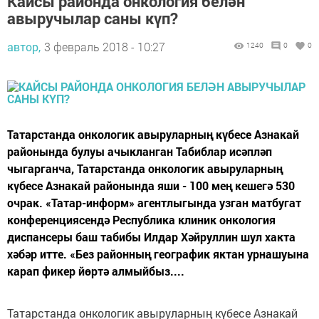
Кайсы районда онкология белән
авыручылар саны күп?
автор,
3 февраль 2018 - 10:27
1240
0
0
Татарстанда онкологик авыруларның күбесе Азнакай
районында булуы ачыкланган Табиблар исәпләп
чыгарганча, Татарстанда онкологик авыруларның
күбесе Азнакай районында яши - 100 мең кешегә 530
очрак. «Татар-информ» агентлыгында узган матбугат
конференциясендә Республика клиник онкология
диспансеры баш табибы Илдар Хәйруллин шул хакта
хәбәр итте. «Без районның географик яктан урнашуына
карап фикер йөртә алмыйбыз....
Татарстанда онкологик авыруларның күбесе Азнакай