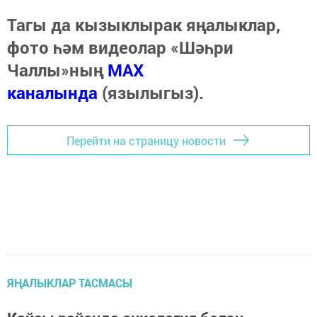
Тагы да кызыклырак яңалыклар,
фото һәм видеолар «Шәһри
Чаллы»ның
MAX
каналында
(язылыгыз).
Перейти на страницу новости
ЯҢАЛЫКЛАР ТАСМАСЫ