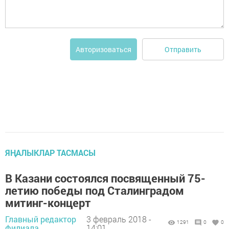
Отправить
Авторизоваться
ЯҢАЛЫКЛАР ТАСМАСЫ
В Казани состоялся посвященный 75-
летию победы под Сталинградом
митинг-концерт
Главный редактор
3 февраль 2018 -
1291
0
0
филиала,
14:01