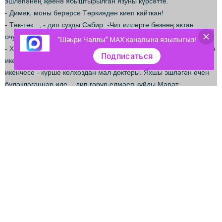
эшләпәнең җөенә ябыштырылган язуны күрсәтте.
- Димәк, моны берәрсе Төркиядән киеп кайткан!
- Тәк-тәк..., - дип сузды Сабир. -Чит илләргә безнең яктан
очучылар сирәк ул, малай, юк дисәң дә була.
"Шәһри Чаллы" MAX каналына язылыгыз!
- Хе, мин, мәсәлән 86да Болгариягә барган идем, без районнан
Подписаться
ике кеше булдык анда, берсе мин-алдынгы комбайнчы,
икенчесе - күрше колхоздан мал докторы. Яхшы эшләгән өчен
бүләкләгәннәр иде, - дип горур елмаеп куйды Марат.
- Чит илләрне бәгъзе берәүләр телевизордан гына карап ята,
син хет барып күргәнсең, - дип Сабир Маратның аркасын кагып
алды. - Сарымыштан ерак китеп булмады инде, гомер үтте,
безнең кебек гади халык шунда йөри аламы соң?- дип көрсенеп
куйды шуннан.
- Нигә алай дисең? Акчаң булса - рәхим ит! Әнә, узган ел
Мәчтүрә барып, диңгез буенда ял итеп кайтмады мыни?!
Төркия ирләрен күпме мактап йөреде шуннан. Имеш, эчмиләр,
тартмыйлар...
- Төркия!? Менә кемнең эшләпәсе бу! Мәчтүрәнеке! - Сабир
кинәт сикереп торды. -Әйдә, илтеп бирик, башына эссе