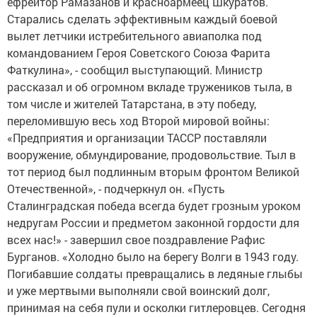
ефрейтор Рамазанов и красноармеец Шкуратов.
Старались сделать эффективным каждый боевой
вылет летчики истребительного авиаполка под
командованием Героя Советского Союза Фарита
Фаткулина», - сообщил выступающий. Министр
рассказал и об огромном вкладе тружеников тыла, в
том числе и жителей Татарстана, в эту победу,
переломившую весь ход Второй мировой войны:
«Предприятия и организации ТАССР поставляли
вооружение, обмундирование, продовольствие. Тыл в
тот период был подлинным вторым фронтом Великой
Отечественной», - подчеркнул он. «Пусть
Сталинградская победа всегда будет грозным уроком
недругам России и предметом законной гордости для
всех нас!» - завершил свое поздравление Рафис
Бурганов. «Холодно было на берегу Волги в 1943 году.
Погибавшие солдаты превращались в ледяные глыбы
и уже мертвыми выполняли свой воинский долг,
принимая на себя пули и осколки гитлеровцев. Сегодня