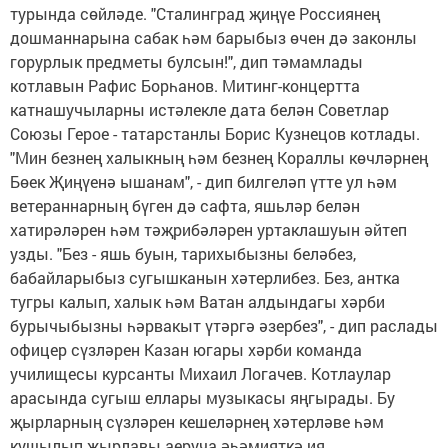
турында сөйләде. "Сталинград җиңүе Россиянең
дошманнарына сабак һәм барыбыз өчен дә законлы
горурлык предметы булсын!", дип тәмамлады
котлавын Рафис Борһанов. Митинг-концертта
катнашучыларны истәлекле дата белән Советлар
Союзы Герое - татарстанлы Борис Кузнецов котлады.
"Мин безнең халыкның һәм безнең Кораллы көчләрнең
Бөек Җиңүенә ышанам", - дип билгеләп үтте ул һәм
ветераннарның бүген дә сафта, яшьләр белән
хатирәләрен һәм тәҗрибәләрен уртаклашуын әйтеп
узды. "Без - яшь буын, тарихыбызны беләбез,
бабайларыбыз сугышканын хәтерлибез. Без, антка
тугры калып, халык һәм Ватан алдындагы хәрби
бурычыбызны һәрвакыт үтәргә әзербез", - дип раслады
офицер сүзләрен Казан югары хәрби команда
училищесы курсанты Михаил Логачев. Котлаулар
арасында сугыш еллары музыкасы яңгырады. Бу
җырларның сүзләрен кешеләрнең хәтерләве һәм
кушылып җырлавы аеруча әһәмияткә ия.