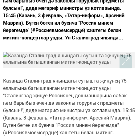
һәм барыбыз өчен дә законлы горурлык предметы
булсын!", диде мәгариф министры үз котлавында.
15:45 (Казань, 3 февраль, «Татар-информ», Арсений
Маврин). Бүген бөтен ил буенча "Россия минем
йөрәгемдә" (#Россиявмоемсердце) хэштегы белән
митинг-концертлар узды. Ул Сталинград янында...
Казанда Сталинград янындагы сугышта җиңүнең 75
еллыгына багышланган митинг-концерт узды
"Сталинград җиңүе Россиянең дошманнарына сабак
һәм барыбыз өчен дә законлы горурлык предметы
булсын!", диде мәгариф министры үз котлавында. 15:45
(Казань, 3 февраль, «Татар-информ», Арсений Маврин).
Бүген бөтен ил буенча "Россия минем йөрәгемдә"
(#Россиявмоемсердце) хэштегы белән митинг-