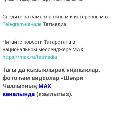
Следите за самым важным и интересным в
Telegram-канале
Татмедиа
Читайте новости Татарстана в
национальном мессенджере MАХ:
https://max.ru/tatmedia
Тагы да кызыклырак яңалыклар,
фото һәм видеолар «Шәһри
Чаллы»ның
MAX
каналында
(язылыгыз).