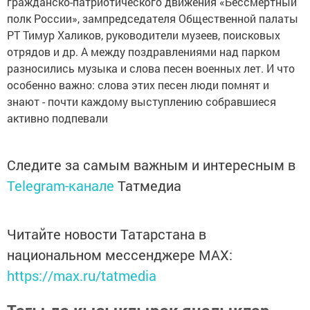
гражданско-патриотического движения «Бессмертный
полк России», зампредседателя Общественной палаты
РТ Тимур Халиков, руководители музеев, поисковых
отрядов и др. А между поздравлениями над парком
разносились музыка и слова песен военных лет. И что
особенно важно: слова этих песен люди помнят и
знают - почти каждому выступлению собравшиеся
активно подпевали
Следите за самым важным и интересным в
Telegram-канале
Татмедиа
Читайте новости Татарстана в
национальном мессенджере MАХ:
https://max.ru/tatmedia