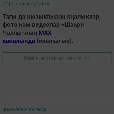
https://max.ru/tatmedia
Тагы да кызыклырак яңалыклар,
фото һәм видеолар «Шәһри
Чаллы»ның
MAX
каналында
(язылыгыз).
Перейти на страницу новости
ЯҢАЛЫКЛАР ТАСМАСЫ