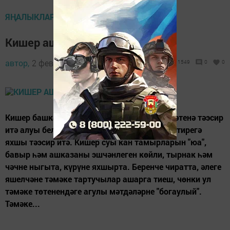
ЯҢАЛЫКЛАР ТАСМАСЫ
Кишер ашарга кирәк!
автор,
2 февраль 2018 - 10:22
1549
0
0
Кишер башка яшелчәләрдән кешенең кыяфәтенә тәэсир
итә алуы белән аерылып тора. Ул бигрәк тә тирегә
яхшы тәэсир итә. Кишер суы кан тамырларын "юа",
бавыр һәм ашказаны эшчәнлеген көйли, тырнак һәм
чәчне ныгыта, күрүне яхшырта. Беренче чиратта, әлеге
яшелчәне тәмәке тартучылар ашарга тиеш, чөнки ул
тәмәке төтенендәге агулы мәтдәләрне "богаулый".
Тәмәке...