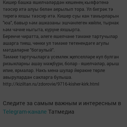
Кишер башка яшелчәләрдән кешенең кыяфәтенә
тәэсир итә алуы белән аерылып тора. Ул бигрәк тә
тирегә яхшы тәэсир итә. Кишер суы кан тамырларын
"юа", бавыр һәм ашказаны эшчәнлеген көйли, тырнак
һәм чәчне ныгыта, күрүне яхшырта.
Беренче чиратта, әлеге яшелчәне тәмәке тартучылар
ашарга тиеш, чөнки ул тәмәке төтенендәге агулы
мәтдәләрне "богаулый".
Тәмәке тартучыларга үсемлек җепселләре күп булган
ризыкларны ашау мәҗбүри, болар - яшелчәләр, арыш
ипие, ярмалар. Нәкъ менә шулар йөрәкне төрле
авырулардан сакларга булыша.
http://kiziltan.ru/zdorovie/9716-kisher-kirk.html
Следите за самым важным и интересным в
Telegram-канале
Татмедиа