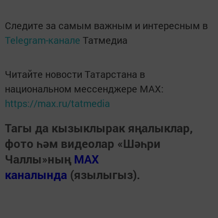
Следите за самым важным и интересным в
Telegram-канале
Татмедиа
Читайте новости Татарстана в
национальном мессенджере MАХ:
https://max.ru/tatmedia
Тагы да кызыклырак яңалыклар,
фото һәм видеолар «Шәһри
Чаллы»ның
MAX
каналында
(язылыгыз).