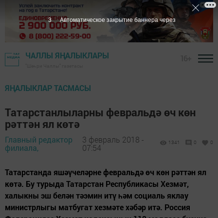
2
Автоматическое закрытие баннера через
ЧАЛЛЫ ЯҢАЛЫКЛАРЫ
16+
"Шәһри Чаллы" газетасы
ЯҢАЛЫКЛАР ТАСМАСЫ
Татарстанлыларны февральдә өч көн
рәттән ял көтә
Главный редактор
3 февраль 2018 -
1341
0
0
филиала,
07:54
Татарстанда яшәүчеләрне февральдә өч көн рәттән ял
көтә. Бу турыда Татарстан Республикасы Хезмәт,
халыкны эш белән тәэмин итү һәм социаль яклау
министрлыгы матбугат хезмәте хәбәр итә. Россия