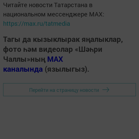
Читайте новости Татарстана в
национальном мессенджере MАХ:
https://max.ru/tatmedia
Тагы да кызыклырак яңалыклар,
фото һәм видеолар «Шәһри
Чаллы»ның
MAX
каналында
(язылыгыз).
Перейти на страницу новости