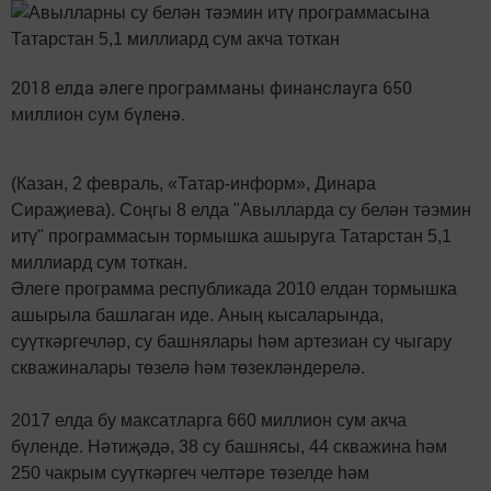
2018 елда әлеге программаны финанслауга 650
миллион сум бүленә.
(Казан, 2 февраль, «Татар-информ», Динара
Сираҗиева). Соңгы 8 елда "Авылларда су белән тәэмин
итү" программасын тормышка ашыруга Татарстан 5,1
миллиард сум тоткан.
Әлеге программа республикада 2010 елдан тормышка
ашырыла башлаган иде. Аның кысаларында,
суүткәргечләр, су башнялары һәм артезиан су чыгару
скважиналары төзелә һәм төзекләндерелә.
2017 елда бу максатларга 660 миллион сум акча
бүленде. Нәтиҗәдә, 38 су башнясы, 44 скважина һәм
250 чакрым суүткәргеч челтәре төзелде һәм