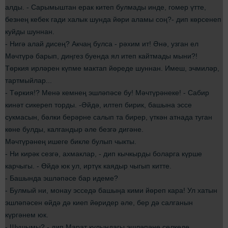
алды. - Сарымыштан ерак китеп булмады инде, гомер үтте,
безнең кебек гади халык шунда йөри аламы соң?- дип көрсенеп
куйды шуннан.
- Нигә алай дисең? Акчаң булса - рәхим ит! Әнә, узган ел
Мәчтүрә барып, диңгез буенда ял итеп кайтмады мыни?!
Төркия ирләрен күпме мактап йөреде шуннан. Имеш, эчмиләр,
тартмыйлар...
- Төркия!? Менә кемнең эшләпәсе бу! Мәчтүрәнеке! - Сабир
кинәт сикереп торды. -Әйдә, илтеп бирик, башына эссе
сукмасын, бәлки берәрне салып та бирер, үткән атнада туган
көне булды, калгандыр әле безгә дигәне.
Мәчтүрәнең ишеге бикле булып чыкты.
- Ни кирәк сезгә, ахмаклар, - дип кычкырды боларга күрше
карчыгы. - Өйдә юк ул, иртүк каядыр чыгып китте.
- Башында эшләпәсе бар идеме?
- Булмый ни, монау эсседә башыңа кими йөреп кара! Ул хатын
эшләпәсен өйдә дә киеп йөридер әле, бер дә салганын
күргәнем юк.
- Шушымы? - дип Марат кулындагы эшләпәне селкеде.