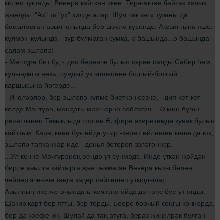
килеп туктады. Венера кайткан икән. Тирә-яктан байтак халык
җыелды. "Ах" та "ух" килде алар. Шул чак көтү тузаны да
басылмаган авыл юлында бер шәүлә күренде. Аксыл гына яшел
күлмәк, кулында - зур булмаган сумка, ә башында...ә башында -
салам эшләпә!
- Мәчтүрә бит бу, - дип беренче булып сөрән салды Сабир һәм
кулындагы нәкъ шундый ук эшләпәне болгый-болгый
каршысына йөгерде...
- И юләрләр, бер эшләпә күпме биеткән сезне, - дип кет-кет
көлде Мәчтүрә, мондагы мәхшәрне сөйләгәч. - Ә мин бүген
рәхәтләнеп Тавыклыда торган Әлфирә ахирәтемдә кунак булып
кайттым. Кара, көне буе өйдә утыр -кереп әйләнгән кеше дә юк,
эшләпә тапканнар иде - дөнья бетереп эзләгәннәр.
...Ул көнне Мәчтүрәнең өендә ут сүнмәде. Инде үткән җәйдән
бирле авылга кайтырга җае чыкмаган Венера кызы белән
чәйләр эчә-эчә таңга кадәр сөйләшеп утырдылар.
Авылның икенче очындагы кечкенә өйдә дә төне буе ут янды.
Шакир карт бер ятты, бер торды. Бөере борчый соңгы көннәрдә,
бер дә кәефе юк. Шулай да таң атуга, бераз җиңелрәк булган