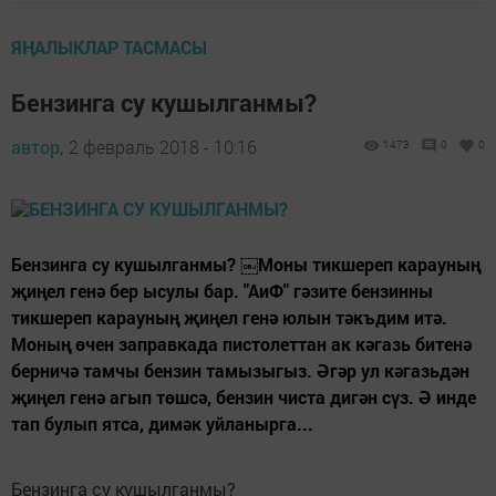
ЯҢАЛЫКЛАР ТАСМАСЫ
Бензинга су кушылганмы?
автор,
2 февраль 2018 - 10:16
1473
0
0
Бензинга су кушылганмы? ￼Моны тикшереп карауның
җиңел генә бер ысулы бар. "АиФ" гәзите бензинны
тикшереп карауның җиңел генә юлын тәкъдим итә.
Моның өчен заправкада пистолеттан ак кәгазь битенә
берничә тамчы бензин тамызыгыз. Әгәр ул кәгазьдән
җиңел генә агып төшсә, бензин чиста дигән сүз. Ә инде
тап булып ятса, димәк уйланырга...
Бензинга су кушылганмы?