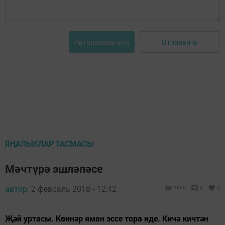
Отправить
Авторизоваться
ЯҢАЛЫКЛАР ТАСМАСЫ
Мәчтүрә эшләпәсе
автор,
2 февраль 2018 - 12:42
1650
0
0
Җәй уртасы. Көннәр яман эссе тора иде. Кичә кичтән