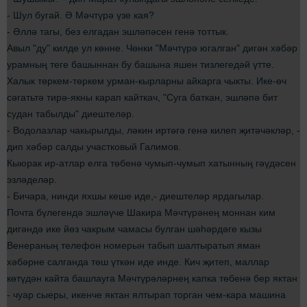
- Шул бугай. Ә Мәчтүрә үзе кая?
- Әллә тагы, без елгадан эшләпәсен генә тоттык.
Авыл "ду" килде ул көнне. Чөнки "Мәчтүрә югалган" дигән хәбәр
урамның теге башыннан бу башына яшен тизлегедәй үтте.
Халык төркем-төркем урман-кырларны айкарга чыкты. Ике-өч
сәгатьтә тирә-якны карап кайткач, "Суга баткан, эшләпә бит
судан табылды" диештеләр.
- Водолазлар чакырылды, ләкин иртәгә генә килеп җитәчәкләр, -
дип хәбәр салды участковый Галимов.
Кыюрак ир-атлар елга төбенә чумып-чумып хатынның гәүдәсен
эзләделәр.
- Бичара, нинди яхшы кеше иде,- диештеләр ярдагылар.
Почта бүлегендә эшләүче Шакира Мәчтүрәнең моннан ким
дигәндә ике йөз чакрым чамасы булган шәһәрдәге кызы
Венераның телефон номерын табып шалтыратып яман
хәбәрне салганда төш үткән иде инде. Кич җитеп, маллар
көтүдән кайта башлауга Мәчтүрәләрнең капка төбенә бер яктан
- чуар сыеры, икенче яктан ялтырап торган чем-кара машина