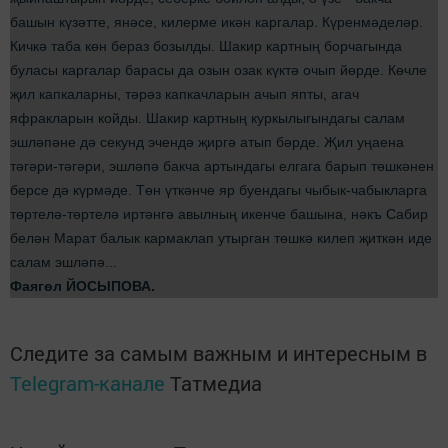
башын күзәтте, янәсе, килерме икән каргалар. Күренмәделәр.
Кичкә таба көн бераз бозылды. Шакир картның борчагында
буласы каргалар барасы да озын озак күктә очып йөрде. Көчле
җил капкаларны, тәрәз капкачларын ачып япты, агач
яфракларын койды. Шакир картның куркылыгындагы салам
эшләпәне дә секунд эчендә җиргә атып бәрде. Җил уңаена
тәгәри-тәгәри, эшләпә бакча артындагы елгага барып төшкәнен
берсе дә күрмәде. Төн үткәнче яр буендагы чыбык-чабыкларга
төртелә-төртелә иртәнгә авылның икенче башына, нәкъ Сабир
белән Марат балык кармаклап утырган төшкә килеп җиткән иде
салам эшләпә...
Фаягөл ЙОСЫПОВА.
Следите за самым важным и интересным в
Telegram-канале
Татмедиа