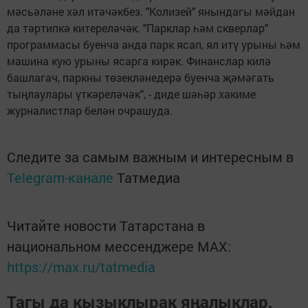
мәсьәләне хәл итәчәкбез. "Колизей" янындагы мәйдан
да тәртипкә китереләчәк. "Парклар һәм скверлар"
программасы буенча анда парк ясап, ял итү урыны һәм
машина кую урыны ясарга кирәк. Финанслар килә
башлагач, паркны төзекләнедерә буенча җәмәгать
тыңлаулары үткәреләчәк", - диде шәһәр хакиме
журналистлар белән очрашуда.
Следите за самым важным и интересным в
Telegram-канале
Татмедиа
Читайте новости Татарстана в
национальном мессенджере MАХ:
https://max.ru/tatmedia
Тагы да кызыклырак яңалыклар,