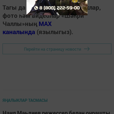
Тагы да кызыклырак яңалыклар,
фото һәм видеолар «Шәһри
Чаллы»ның
MAX
каналында
(язылыгыз).
Перейти на страницу новости
ЯҢАЛЫКЛАР ТАСМАСЫ
Наил Мәһдиев режессер белән очрашты