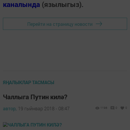
каналында
(язылыгыз).
Перейти на страницу новости
ЯҢАЛЫКЛАР ТАСМАСЫ
Чаллыга Путин килә?
автор,
19 гыйнвар 2018 - 08:47
1196
0
0