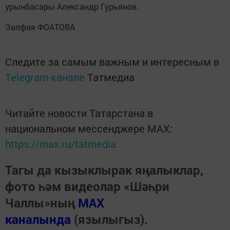
урынбасары Александр Гурьянов.
Зөлфия ФОАТОВА
Следите за самым важным и интересным в
Telegram-канале
Татмедиа
Читайте новости Татарстана в
национальном мессенджере MАХ:
https://max.ru/tatmedia
Тагы да кызыклырак яңалыклар,
фото һәм видеолар «Шәһри
Чаллы»ның
MAX
каналында
(язылыгыз).