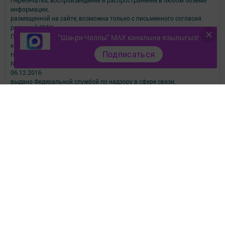
Перепечатка, воспроизведение и распространение в любом объеме
информации,
размещенной на сайте, возможна только с письменного согласия
редакций СМИ.
При поддержке Республиканского агентства по печати и массовым
"Шәһри Чаллы" MAX каналына язылыгыз!
коммуникациям.
Подписаться
Наименование СМИ: Шəhри Чаллы
№ свидетельства о регистрации СМИ, дата: ЭЛ № ФС 77-67912 от
06.12.2016
выдано Федеральной службой по надзору в сфере связи,
информационных технологий и массовых коммуникаций
ФИО главного редактора: Юсупова Резида Махмутовна
Адрес редакции: 423827, Республика Татарстан, город Набережные
Челны, бульвар Юных Ленинцев, д.9
Телефон редакции: 8 (8552) 57-01-19
Email: shahri_chally@mail.ru
О фактах коррупции сообщить по электронному адресу:
shahri_chally@mail.ru
Учредитель СМИ: АО «ТАТМЕДИА»
Антикоррупционная политика
АО «ТАТМЕДИА» использует «cookie»
для персонализации сервисов и
удобства пользователей сайтом.
Использование «cookie» можно отменить в настройках браузера.
Политика конфиденциальности