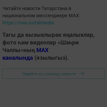
Читайте новости Татарстана в
национальном мессенджере MАХ:
https://max.ru/tatmedia
Тагы да кызыклырак яңалыклар,
фото һәм видеолар «Шәһри
Чаллы»ның
MAX
каналында
(язылыгыз).
Перейти на страницу новости