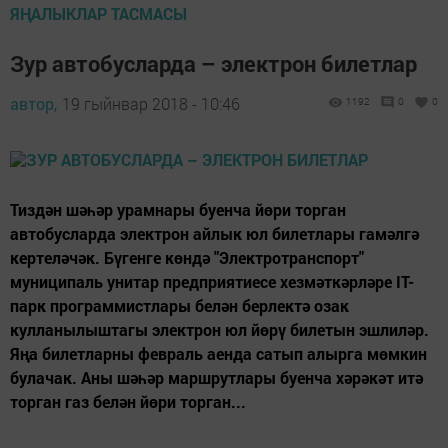
ЯҢАЛЫКЛАР ТАСМАСЫ
Зур автобусларда – электрон билетлар
автор,
19 гыйнвар 2018 - 10:46
1192
0
0
Тиздән шәһәр урамнары буенча йөри торган
автобусларда электрон айлык юл билетлары гамәлгә
кертеләчәк. Бүгенге көндә "Электротранспорт"
муниципаль унитар предприятиесе хезмәткәрләре IT-
парк программистлары белән берлектә озак
кулланылыштагы электрон юл йөрү билетын эшлиләр.
Яңа билетларны февраль аенда сатып алырга мөмкин
булачак. Аны шәһәр маршрутлары буенча хәрәкәт итә
торган газ белән йөри торган...