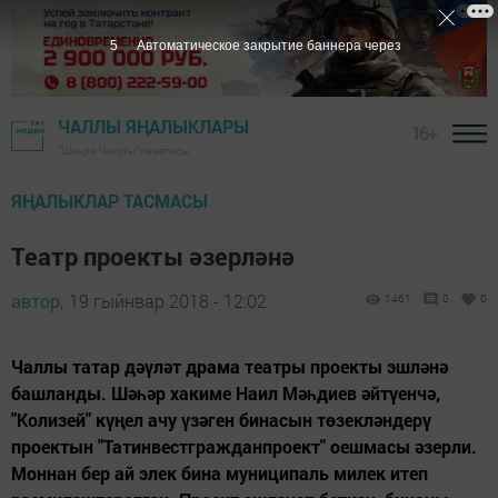
5
Автоматическое закрытие баннера через
ЧАЛЛЫ ЯҢАЛЫКЛАРЫ
16+
"Шәһри Чаллы" газетасы
ЯҢАЛЫКЛАР ТАСМАСЫ
Театр проекты әзерләнә
автор,
19 гыйнвар 2018 - 12:02
1461
0
0
Чаллы татар дәүләт драма театры проекты эшләнә
башланды. Шәһәр хакиме Наил Мәһдиев әйтүенчә,
"Колизей" күңел ачу үзәген бинасын төзекләндерү
проектын "Татинвестгражданпроект" оешмасы әзерли.
Моннан бер ай элек бина муниципаль милек итеп