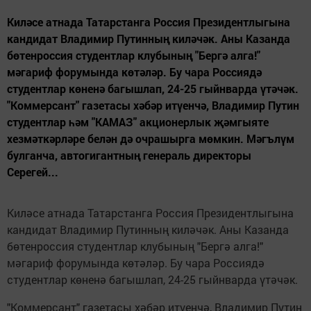
Киләсе атнада Татарстанга Россия Президентлыгына
кандидат Владимир Путинның киләчәк. Аны Казанда
бөтенроссия студентлар клубының "Бергә алга!"
мәгариф форумында көтәләр. Бу чара Россиядә
студентлар көненә багышлап, 24-25 гыйнварда үтәчәк.
"Коммерсант" газетасы хәбәр итүенчә, Владимир Путин
студентлар һәм "КАМАЗ" акционерлык җәмгыяте
хезмәткәрләре белән дә очрашырга мөмкин. Мәгълүм
булганча, автогигантның генераль директоры
Серегей...
Киләсе атнада Татарстанга Россия Президентлыгына
кандидат Владимир Путинның киләчәк. Аны Казанда
бөтенроссия студентлар клубының "Бергә алга!"
мәгариф форумында көтәләр. Бу чара Россиядә
студентлар көненә багышлап, 24-25 гыйнварда үтәчәк.
"Коммерсант" газетасы хәбәр итүенчә, Владимир Путин