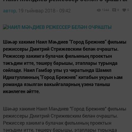
автор,
19 гыйнвар 2018 - 09:42
1244
0
0
Шәһәр хакиме Наил Мәһдиев "Город Брежнев" фильмы
режиссеры Дмитрий Стрижевским белән очрашты.
Режиссер хакимгә булачак фильмның проектын
тәкъдим итте, төшерү барышы, этаплары турында
сөйләде. Наил Гамбәр улы үз чиратында Шамил
Идиатуллинның "Город Брежнев" китабын укуын һәм
романда язылган вакыйгаларның үзенә таныш
икәнлеген әйтте.
Шәһәр хакиме Наил Мәһдиев "Город Брежнев" фильмы
режиссеры Дмитрий Стрижевским белән очрашты.
Режиссер хакимгә булачак фильмның проектын
тәкъдим итте, төшерү барышы, этаплары турында