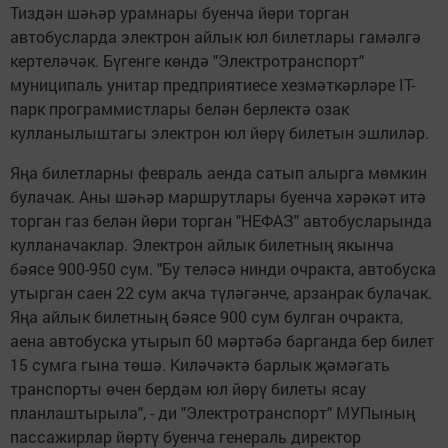
Тиздән шәһәр урамнары буенча йөри торган
автобусларда электрон айлык юл билетлары гамәлгә
кертеләчәк. Бүгенге көндә "Электротранспорт"
муниципаль унитар предприятиесе хезмәткәрләре IT-
парк программистлары белән берлектә озак
кулланылыштагы электрон юл йөрү билетын эшлиләр.
Яңа билетларны февраль аенда сатып алырга мөмкин
булачак. Аны шәһәр маршрутлары буенча хәрәкәт итә
торган газ белән йөри торган "НЕФАЗ" автобусларында
кулланачаклар. Электрон айлык билетның якынча
бәясе 900-950 сум. "Бу теләсә нинди очракта, автобуска
утырган саен 22 сум акча түләгәнче, арзанрак булачак.
Яңа айлык билетның бәясе 900 сум булган очракта,
аена автобуска утырып 60 мәртәбә барганда бер билет
15 сумга гына төшә. Киләчәктә барлык җәмәгать
транспорты өчен бердәм юл йөрү билеты ясау
планлаштырыла", - ди "Электротранспорт" МУПының
пассажирлар йөртү буенча генераль директор