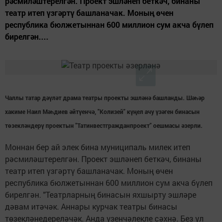
рәсмиләштерелгән. Проект эшләнеп беткәч, бинаны
театр итеп үзгәртү башланачак. Моның өчен
республика бюлжетыннан 600 миллион сум акча бүлеп
бирелгән....
Чаллы татар дәүләт драма театры проекты эшләнә башланды. Шәһәр
хакиме Наил Мәһдиев әйтүенчә, "Колизей" күңел ачу үзәген бинасын
төзекләндерү проектын "Татинвестгражданпроект" оешмасы әзерли.
Моннан бер ай элек бина муниципаль милек итеп
рәсмиләштерелгән. Проект эшләнеп беткәч, бинаны
театр итеп үзгәртү башланачак. Моның өчен
республика бюлжетыннан 600 миллион сум акча бүлеп
бирелгән. "Театрларның бинасын яхшырту эшләре
дәвам итәчәк. Аннары курчак театры бинасы
төзекләнедереләчәк. Анда үзенчәлекле сәхнә. Без ул