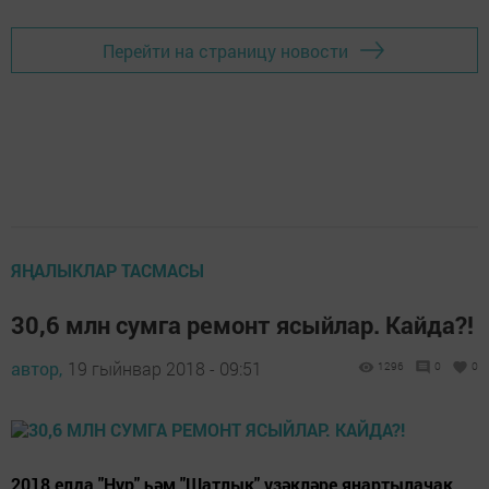
Перейти на страницу новости
ЯҢАЛЫКЛАР ТАСМАСЫ
30,6 млн сумга ремонт ясыйлар. Кайда?!
автор,
19 гыйнвар 2018 - 09:51
1296
0
0
2018 елда "Нур" һәм "Шатлык" үзәкләре яңартылачак.