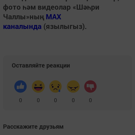
фото һәм видеолар «Шәһри
Чаллы»ның
MAX
каналында
(язылыгыз).
Оставляйте реакции
0
0
0
0
0
Расскажите друзьям