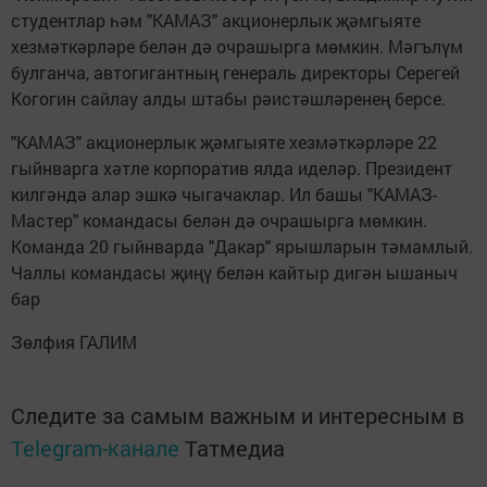
студентлар һәм "КАМАЗ" акционерлык җәмгыяте
хезмәткәрләре белән дә очрашырга мөмкин. Мәгълүм
булганча, автогигантның генераль директоры Серегей
Когогин сайлау алды штабы рәистәшләренең берсе.
"КАМАЗ" акционерлык җәмгыяте хезмәткәрләре 22
гыйнварга хәтле корпоратив ялда иделәр. Президент
килгәндә алар эшкә чыгачаклар. Ил башы "КАМАЗ-
Мастер" командасы белән дә очрашырга мөмкин.
Команда 20 гыйнварда "Дакар" ярышларын тәмамлый.
Чаллы командасы җиңү белән кайтыр дигән ышаныч
бар
Зөлфия ГАЛИМ
Следите за самым важным и интересным в
Telegram-канале
Татмедиа