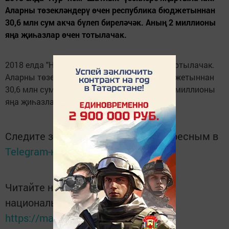
Аларны төзекләндерү өчен республика бюджетыннан
30,6 млн сум акча бүлеп биреләчәк. Аның 2 миллионы
яңа җиһазлар өчен тотылачак.
2018 елда "Нур" һәм "Шатлык" үзәкләре яңартылачак.
Аларны төзекләндерү өчен республика бюджетыннан
30,6 млн сум акча бүлеп биреләчәк. Аның 2 миллионы
яңа җиһазлар өчен тотылачак.
Следите за самым важным и интересным в
Telegram-канале
Татмедиа
Читайте новости Татарстана в
национальном мессенджере MАХ:
https://max.ru/tatmedia