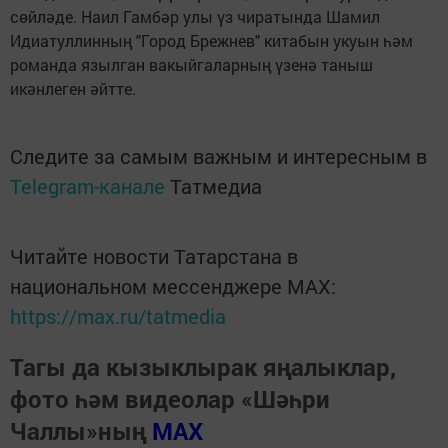
сөйләде. Наил Гамбәр улы үз чиратында Шамил
Идиатуллинның "Город Брежнев" китабын укуын һәм
романда язылган вакыйгаларның үзенә таныш
икәнлеген әйтте.
Следите за самым важным и интересным в
Telegram-канале
Татмедиа
Читайте новости Татарстана в
национальном мессенджере MАХ:
https://max.ru/tatmedia
Тагы да кызыклырак яңалыклар,
фото һәм видеолар «Шәһри
Чаллы»ның
MAX