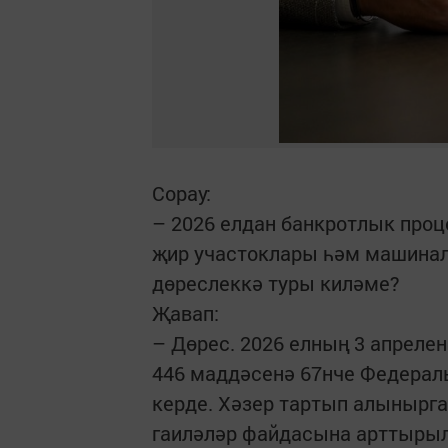
Сорау:
– 2026 елдан банкротлык про
җир участоклары һәм машинал
дөреслеккә туры киләме?
Җавап:
– Дөрес. 2026 елның 3 апрел
446 маддәсенә 67нче Федераль
керде. Хәзер тартып алынырга
гаиләләр файдасына арттыры