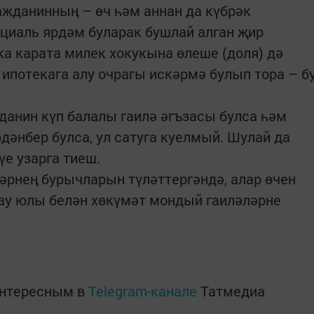
ажданинның – өч һәм аннан да күбрәк
оциаль ярдәм буларак бушлай алган җир
а карата милек хокукына өлеше (доля) дә
 ипотекага алу очрагы искәрмә булып тора – б
данин күп балалы гаилә әгъзасы булса һәм
дәнбер булса, ул сатуга куелмый. Шулай да
үе узарга тиеш.
ләрнең бурычларын түләттергәндә, алар өчен
ау юлы белән хөкүмәт мондый гаиләләрне
интересным в
Telegram-канале
Татмедиа