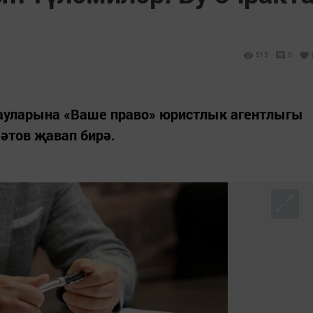
515
0
ауларына «Ваше право» юристлык агентлыгы
әтов җавап бирә.