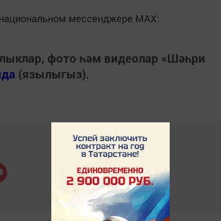
в национальном мессенджере MАХ:
лыклар, фото һәм видеолар «Шәһри
нда
(язылыгыз).