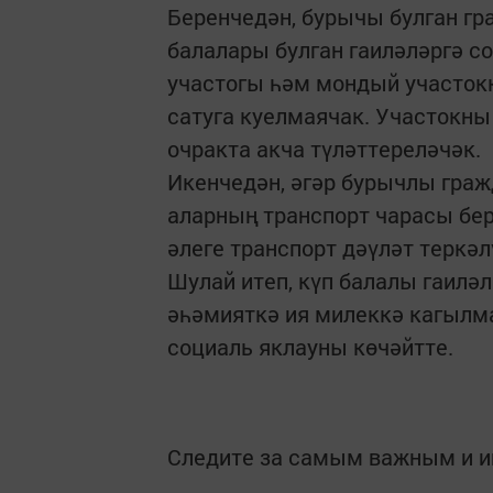
Беренчедән, бурычы булган гр
балалары булган гаиләләргә с
участогы һәм мондый участокк
сатуга куелмаячак. Участокны
очракта акча түләттереләчәк.
Икенчедән, әгәр бурычлы граж
аларның транспорт чарасы бер
әлеге транспорт дәүләт теркәл
Шулай итеп, күп балалы гаилә
әһәмияткә ия милеккә кагылм
социаль яклауны көчәйтте.
Следите за самым важным и 