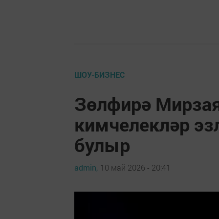
ШОУ-БИЗНЕС
Зөлфирә Мирзая
кимчелекләр эз
булыр
admin,
10 май 2026 - 20:41