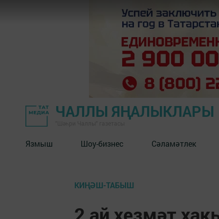
ЧАЛЛЫ ЯҢАЛЫКЛАРЫ
"Шәһри Чаллы" газетасы
Язмыш
Шоу-бизнес
Сәламәтлек
КИҢӘШ-ТАБЫШ
2 ай хезмәт хак