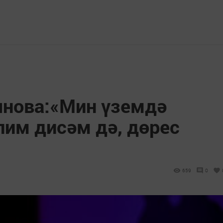
нова:«Мин үземдә
лим дисәм дә, дөрес
659
0