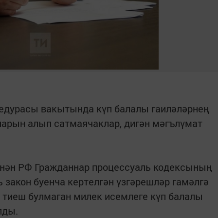
цедурасы вакытында күп балалы гаиләләрнең
арын алып сатмаячаклар, дигән мәгълүмат
еннән РФ Гражданнар процессуаль кодексының
 закон буенча кертелгән үзгәрешләр гамәлгә
 тиеш булмаган милек исемлеге күп балалы
лды.