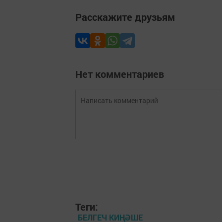
Расскажите друзьям
Нет комментариев
Теги:
БЕЛГЕЧ КИҢӘШЕ