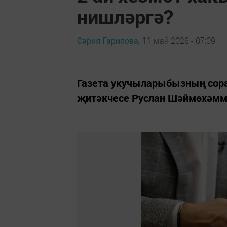
нишләргә?
Сәрия Гарипова,
11 май 2026 - 07:09
Газета укучыларыбызның сор
җитәкчесе Руслан Шәймөхәмм