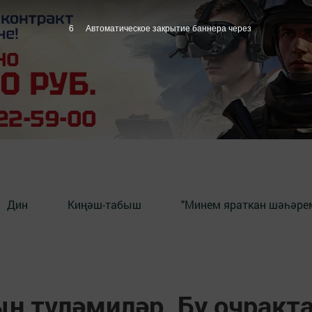
5
Автоматическое закрытие баннера через
Дин
Киңәш-табыш
"Минем яраткан шәһәрем
ын түләмиләр. Бу очракт