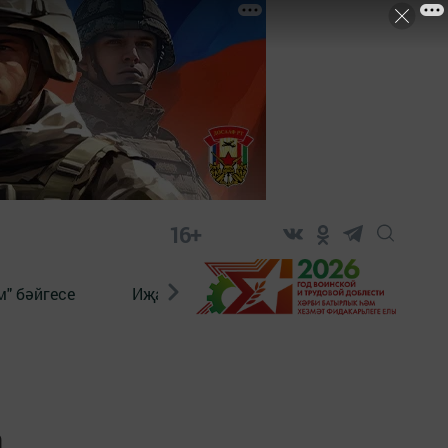
16+
" бәйгесе
Иҗат
Реклама
Онлайн язы
а