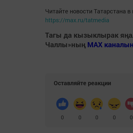
Читайте новости Татарстана 
https://max.ru/tatmedia
Тагы да кызыклырак яңа
Чаллы»ның
MAX каналы
Оставляйте реакции
0
0
0
0
0